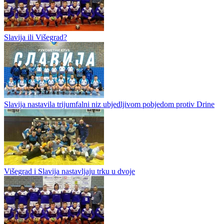
Dva meča rukometnog karavana odložena
Predstojećeg vikenda biće odigrane samo tri utakmica 19. kola u
m:tel Prvoj ligi Republike Srpske za rukometaše. Dva meča su
odogođena, i to: ORK BL – Mladost i Kozara (KD) – Kotor Varoš.
Razlog je...
Slavija ili Višegrad?