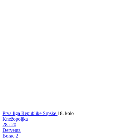
Dodaj
SportDC
u Google izvore