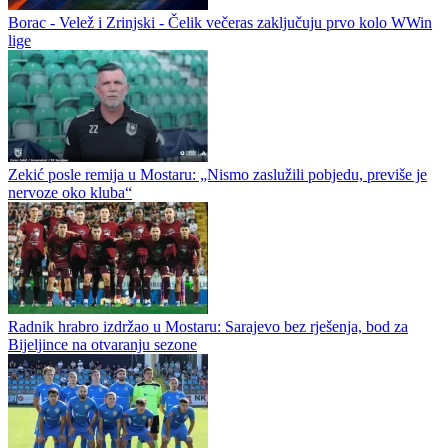
Vajler - Bab Zvezdina bomba
Nemački reprezentativac Nik Vajler-Bab novi je košarkaš Crvene
zvezde, potvrdio je klub sa Malog Kalemegdana. Crveno-beli su
tako dobili veliko pojačanje za sezonu...
Borac - Velež i Zrinjski - Čelik večeras zaključuju prvo kolo WWin
lige