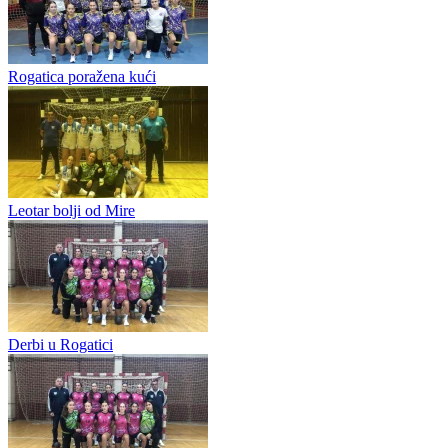
Knežopoljka u Brčkom
Rukometašice „Sedmerca“ imaće težak zadatak u predstojećem 13.
kolu m:tel Prve lige Republike Srpske. Brčanke će u sali
Ekonomske škole dočekati lidera na tabeli, tim...
Sigurne Banjalučanke
Rogatica poražena kući