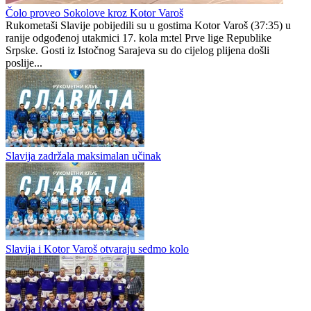
Kotorvaroš u Srbiji
Kotor Varoš
0
0
Čolo proveo Sokolove kroz Kotor Varoš
Rukometaši Slavije pobijedili su u gostima Kotor Varoš (37:35) u
ranije odgođenoj utakmici 17. kola m:tel Prve lige Republike
Srpske. Gosti iz Istočnog Sarajeva su do cijelog plijena došli
poslije...