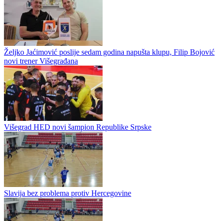
Rukomet / Prva Liga RS
Nova sezona u Republici Srpskoj počinje 19. septembra
Željko Jaćimović poslije sedam godina napušta klupu, Filip Bojović
novi trener Višegrađana