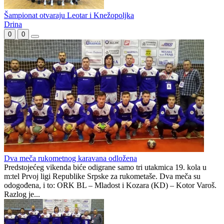
Leotar bolji od Mire
Derbi u Rogatici
Šampionat otvaraju Leotar i Knežopoljka
Drina
0
0