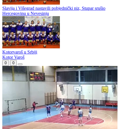
Slavija nastavila trijumfalni niz ubjedljivom pobjedom protiv Drine
Višegrad i Slavija nastavljaju trku u dvoje
Slavija i Višegrad nastavili pobjednički niz, Stupar srušio
Hercegovinu u Nevesinju