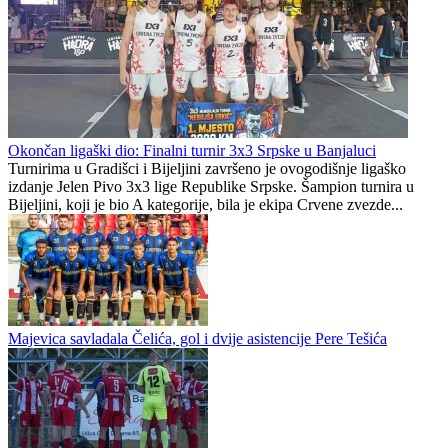
Lider slobodan, Prijedor dočekuje Višegrađane
Slavija čeka Banjalučane
Republika Srpska
1
0
Okončan ligaški dio: Finalni turnir 3x3 Srpske u Banjaluci