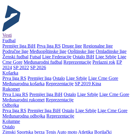
Vesti
Fudbal
Premijer liga BiH
Prva liga RS
Druge lige
Regionalne lige
Područne lige
Međuopštinske lige
Opštinske lige
Omladinske lige
Ženski fudbal
Futsal
Lige Federacije
Ostalo BiH
Lige Srbije
Lige
Crne Gore
Međunarodni fudbal
Reprezentacije
Prelazni rok
EP
2024
SP 2022
SP 2026
Košarka
Prva liga RS
Premijer liga
Ostalo
Lige Srbije
Lige Crne Gore
Međunarodna košarka
Reprezentacije
SP 2019 Kina
Rukomet
Prva Liga RS
Premijer liga BiH
Ostalo
Lige Srbije
Lige Crne Gore
Međunarodni rukomet
Reprezentacije
Odbojka
Prva liga RS
Premijer liga BiH
Ostalo
Lige Srbije
Lige Crne Gore
Međunarodna odbojka
Reprezentacije
Kolumne
Ostalo
Zimski
Sportska berza
Tenis
Auto moto
Atletika
Borilački