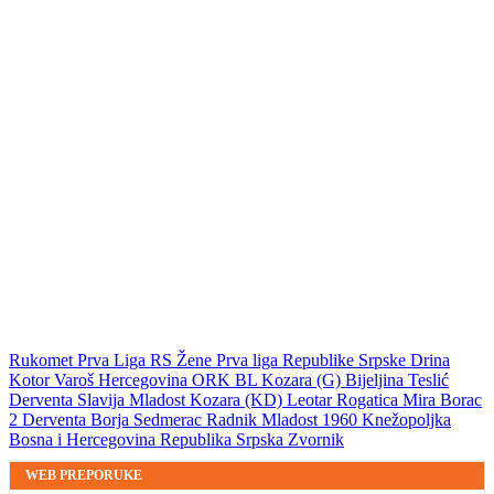
Rukomet
Prva Liga RS
Žene
Prva liga Republike Srpske
Drina
Kotor Varoš
Hercegovina
ORK BL
Kozara (G)
Bijeljina
Teslić
Derventa
Slavija
Mladost
Kozara (KD)
Leotar
Rogatica
Mira
Borac
2
Derventa
Borja
Sedmerac
Radnik
Mladost 1960
Knežopoljka
Bosna i Hercegovina
Republika Srpska
Zvornik
WEB PREPORUKE