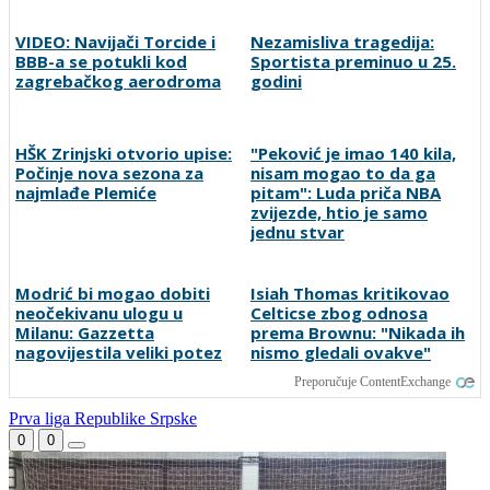
VIDEO: Navijači Torcide i
Nezamisliva tragedija:
BBB-a se potukli kod
Sportista preminuo u 25.
zagrebačkog aerodroma
godini
HŠK Zrinjski otvorio upise:
"Peković je imao 140 kila,
Počinje nova sezona za
nisam mogao to da ga
najmlađe Plemiće
pitam": Luda priča NBA
zvijezde, htio je samo
jednu stvar