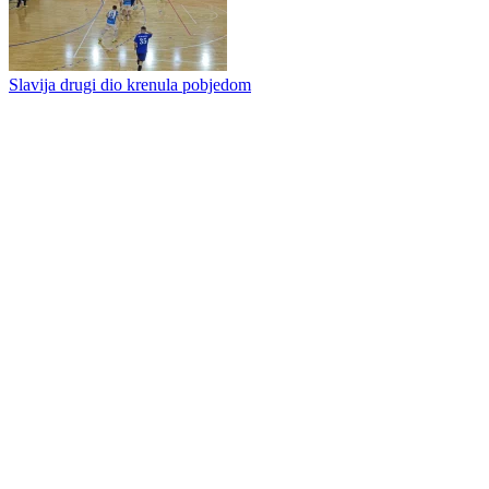
Višegrad HED novi šampion Republike Srpske
Slavija bez problema protiv Hercegovine
Slavija drugi dio krenula pobjedom