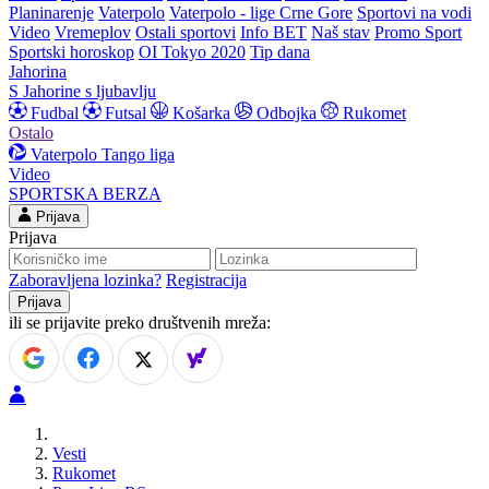
Planinarenje
Vaterpolo
Vaterpolo - lige Crne Gore
Sportovi na vodi
Video
Vremeplov
Ostali sportovi
Info BET
Naš stav
Promo Sport
Sportski horoskop
OI Tokyo 2020
Tip dana
Jahorina
S Jahorine s ljubavlju
Fudbal
Futsal
Košarka
Odbojka
Rukomet
Ostalo
Vaterpolo
Tango liga
Video
SPORTSKA BERZA
Prijava
Prijava
Zaboravljena lozinka?
Registracija
ili se prijavite preko društvenih mreža:
Vesti
Rukomet