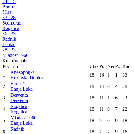
Prva liga Republike Srpske
18. kolo
Knežopoljka
28
:
20
Derventa
Borac 2
24
:
15
Borja
Mira
33
:
28
Sedmerac
Rogatica
36
:
33
Radnik
Leotar
28
:
23