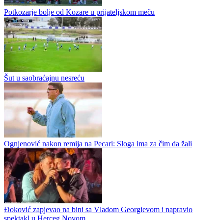
Turnirima u Gradišci i Bijeljini završeno je ovogodišnje ligaško
izdanje Jelen Pivo 3x3 lige Republike Srpske. Šampion turnira u
Bijeljini, koji je bio A kategorije, bila je ekipa Crvene zvezde...
Majevica savladala Čelića, gol i dvije asistencije Pere Tešića
Potkozarje bolje od Kozare u prijateljskom meču
Šut u saobraćajnu nesreću