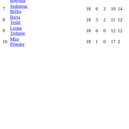
Mladost 1960
Konačna tabela
Poz
Tim
Utak
Pob
Ner
Por
Bod
Knežopoljka
1
18
16
1
1
33
Kozarska Dubica
Borac 2
2
18
14
0
4
28
Banja Luka
Derventa
3
18
11
1
6
23
Derventa
Rogatica
4
18
11
0
7
22
Rogatica
Mladost 1960
5
18
9
0
9
18
Banja Luka
Radnik
6
18
7
2
9
16
Bijeljina
Sedmerac
7
18
6
2
10
14
Brčko
Borja
8
18
5
2
11
12
Teslić
Leotar
9
18
6
0
12
12
Trebinje
Mira
10
18
1
0
17
2
Prijedor