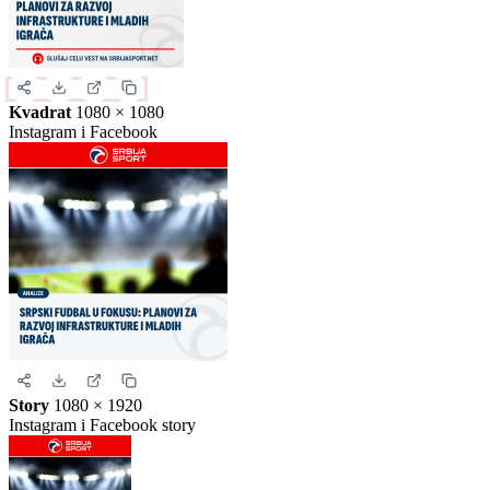
Izaberite format slike.
Ovo je samo generički prikaz izgleda formata. Kliknite na željeni
format da biste generisali stvarnu sliku za ovu vest.
Instagram objava
1080 × 1350
Uspravna objava
Kvadrat
1080 × 1080
Instagram i Facebook