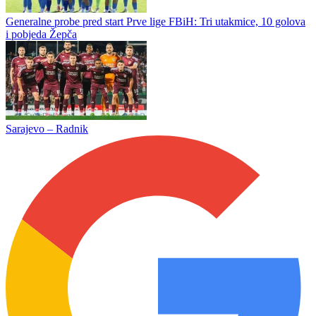
Zekić posle remija u Mostaru: „Nismo zaslužili pobjedu, previše je
nervoze oko kluba“
Radnik hrabro izdržao u Mostaru: Sarajevo bez rješenja, bod za
Bijeljince na otvaranju sezone
Generalne probe pred start Prve lige FBiH: Tri utakmice, 10 golova
i pobjeda Žepča