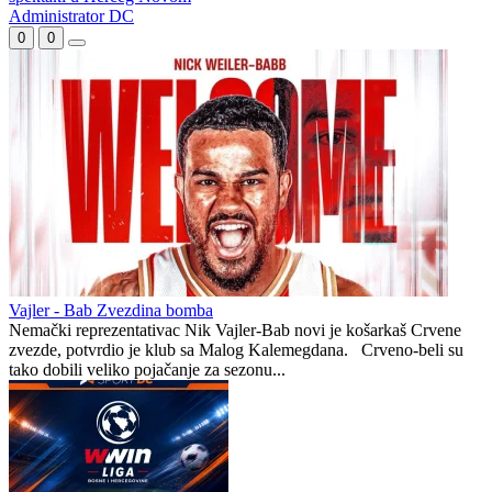
Ognjenović nakon remija na Pecari: Sloga ima za čim da žali
Đoković zapjevao na bini sa Vladom Georgievom i napravio
spektakl u Herceg Novom
Administrator DC
0
0