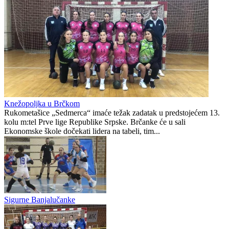
Modrić bi mogao dobiti
Isiah Thomas kritikovao
neočekivanu ulogu u
Celticse zbog odnosa
Milanu: Gazzetta
prema Brownu: "Nikada ih
nagovijestila veliki potez
nismo gledali ovakve"
Preporučuje ContentExchange
Prva liga Republike Srpske
0
0