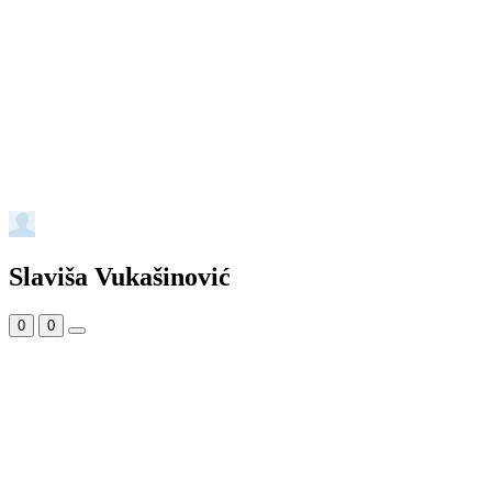
Slaviša Vukašinović
0
0