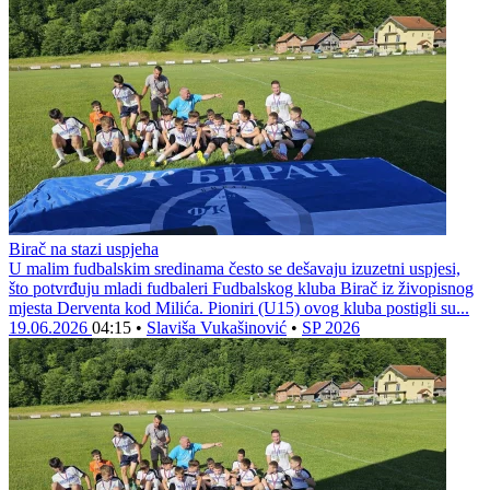
Birač na stazi uspjeha
U malim fudbalskim sredinama često se dešavaju izuzetni uspjesi,
što potvrđuju mladi fudbaleri Fudbalskog kluba Birač iz živopisnog
mjesta Derventa kod Milića. Pioniri (U15) ovog kluba postigli su...
19.06.2026
04:15
•
Slaviša Vukašinović
•
SP 2026