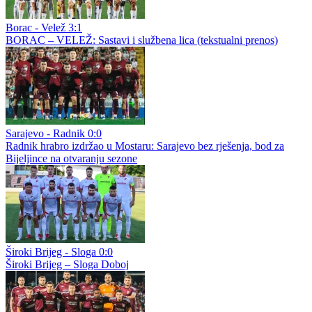
Borac - Velež 3:1
BORAC – VELEŽ: Sastavi i službena lica (tekstualni prenos)
Sarajevo - Radnik 0:0
Radnik hrabro izdržao u Mostaru: Sarajevo bez rješenja, bod za
Bijeljince na otvaranju sezone
Široki Brijeg - Sloga 0:0
Široki Brijeg – Sloga Doboj