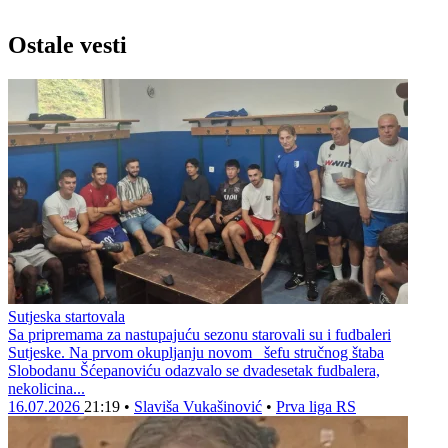
Ostale vesti
Sutjeska startovala
Sa pripremama za nastupajuću sezonu starovali su i fudbaleri
Sutjeske. Na prvom okupljanju novom šefu stručnog štaba
Slobodanu Šćepanoviću odazvalo se dvadesetak fudbalera,
nekolicina...
16.07.2026
21:19
•
Slaviša Vukašinović
•
Prva liga RS