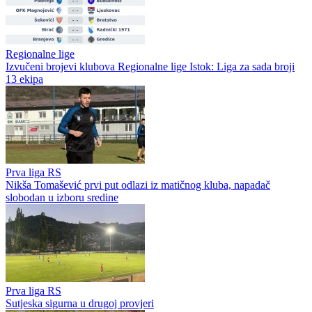
Regionalne lige
Izvučeni brojevi klubova Regionalne lige Istok: Liga za sada broji
13 ekipa
Prva liga RS
Nikša Tomašević prvi put odlazi iz matičnog kluba, napadač
slobodan u izboru sredine
Prva liga RS
Sutjeska sigurna u drugoj provjeri