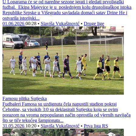
U Loparama će se od naredne sezone igrati i gledati prvoligaški
fudbal. Ekipa Majevice je u poslednjem kolu drugoligaškog istoka
Republike Srpske u Višegradu savladala domaći satav Drine He i
ostvarila istorijski...
01.06.2026
00:28
•
Slaviša Vukašinović
•
Druge lige
Famosu plitka Sutjeska
Fudbaleri Famosa su uzdignuta čela napustili stadion pokraj
Ćehotine, sa visokih 3:0 su deklasirali Sutjesku koja se ovim
porazom na veoma nepopularan način oprostila od vjernih navijača
što se tiče tekućeg šampionata...
31.05.2026
10:20
•
Slaviša Vukašinović
•
Prva liga RS