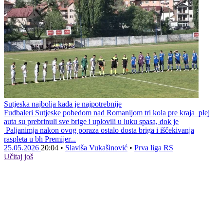
Sutjeska najbolja kada je najpotrebnije
Fudbaleri Sutjeske pobedom nad Romanijom tri kola pre kraja plej
auta su prebrinuli sve brige i uplovili u luku spasa, dok je
Paljanimja nakon ovog poraza ostalo dosta briga i iščekivanja
raspleta u bh Premijer...
25.05.2026
20:04
•
Slaviša Vukašinović
•
Prva liga RS
Učitaj još