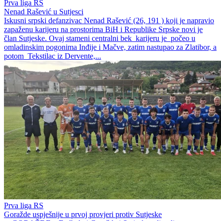
Prva liga RS
Nenad Rašević u Sutjesci
Iskusni srpski defanzivac Nenad Rašević (26, 191 ) koji je napravio
zapaženu karijeru na prostorima BiH i Republike Srpske novi je
član Sutjeske. Ovaj stameni centralni bek karijeru je počeo u
omladinskim pogonima Inđije i Mačve, zatim nastupao za Zlatibor, a
potom Tekstilac iz Dervente,...
Prva liga RS
Goražde uspješnije u prvoj provjeri protiv Sutjeske