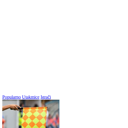
Popularno
Utakmice
Igrači