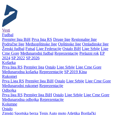
Vesti
Fudbal
Premijer liga BiH
Prva liga RS
Druge lige
Regionalne lige
Područne lige
Međuopštinske lige
Opštinske lige
Omladinske lige
Ženski fudbal
Futsal
Lige Federacije
Ostalo BiH
Lige Srbije
Lige
Crne Gore
Međunarodni fudbal
Reprezentacije
Prelazni rok
EP
2024
SP 2022
SP 2026
Košarka
Prva liga RS
Premijer liga
Ostalo
Lige Srbije
Lige Crne Gore
Međunarodna košarka
Reprezentacije
SP 2019 Kina
Rukomet
Prva Liga RS
Premijer liga BiH
Ostalo
Lige Srbije
Lige Crne Gore
Međunarodni rukomet
Reprezentacije
Odbojka
Prva liga RS
Premijer liga BiH
Ostalo
Lige Srbije
Lige Crne Gore
Međunarodna odbojka
Reprezentacije
Kolumne
Ostalo
Zimski
Sportska berza
Tenis
Auto moto
Atletika
Borilački