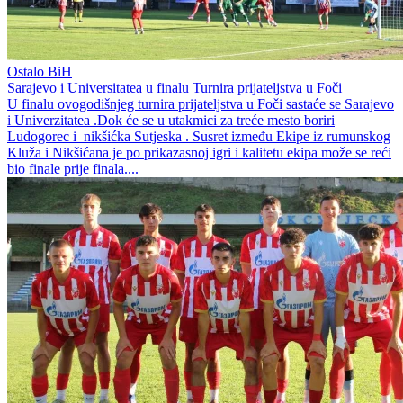
Ostalo BiH
Sarajevo i Universitatea u finalu Turnira prijateljstva u Foči
U finalu ovogodišnjeg turnira prijateljstva u Foči sastaće se Sarajevo
i Univerzitatea .Dok će se u utakmici za treće mesto boriri
Ludogorec i nikšićka Sutjeska . Susret između Ekipe iz rumunskog
Kluža i Nikšićana je po prikazasnoj igri i kalitetu ekipa može se reći
bio finale prije finala....