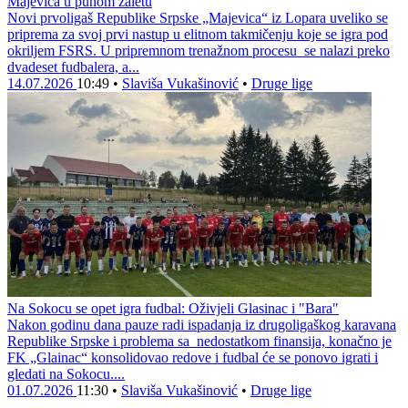
Majevica u punom zaletu
Novi prvoligaš Republike Srpske „Majevica“ iz Lopara uveliko se
priprema za svoj prvi nastup u elitnom takmičenju koje se igra pod
okriljem FSRS. U pripremnom trenažnom procesu se nalazi preko
dvadeset fudbalera, a...
14.07.2026
10:49
•
Slaviša Vukašinović
•
Druge lige
Na Sokocu se opet igra fudbal: Oživjeli Glasinac i "Bara"
Nakon godinu dana pauze radi ispadanja iz drugoligaškog karavana
Republike Srpske i problema sa nedostatkom finansija, konačno je
FK „Glainac“ konsolidovao redove i fudbal će se ponovo igrati i
gledati na Sokocu....
01.07.2026
11:30
•
Slaviša Vukašinović
•
Druge lige