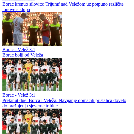
Borac krenuo silovito: Trijumf nad Veležom uz potpuno različite
tonove s klupa
Borac - Velež 3:1
Borac bolji od Veleža
Borac - Velež 3:1
Prekinut duel Borca i Veleža: Navijanje domaćih pristalica dovelo
do pražnjenja sjeverne tribine