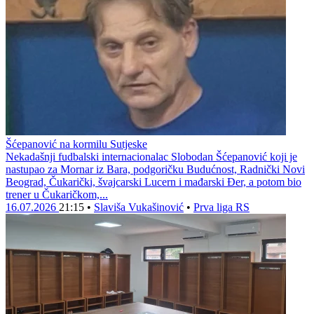
Šćepanović na kormilu Sutjeske
Nekadašnji fudbalski internacionalac Slobodan Šćepanović koji je
nastupao za Mornar iz Bara, podgoričku Budućnost, Radnički Novi
Beograd, Čukarički, švajcarski Lucern i mađarski Đer, a potom bio
trener u Čukaričkom,...
16.07.2026
21:15
•
Slaviša Vukašinović
•
Prva liga RS