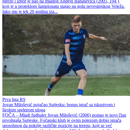
mreže i izbor je pao na mladog Andeju Banaševića (2005, 194 )
koji je u proteklom šampionatu stajao na golu nevesinjskog Veleža.
Iako mu je tek 20 godina iza...
Prva liga RS
Jovan Milošević pojačao Sutjesku: bonus igrač sa iskustvom i
širokim spektrom uloga
FOČA – Mladi fudbaler Jovan Milošević (2006) postao je novi član
prvoligaša Sutjeske. Fočanski klub je ovim potezom dobio igrača
sposobnog da pokrije različite pozicije na terenu, koji se već