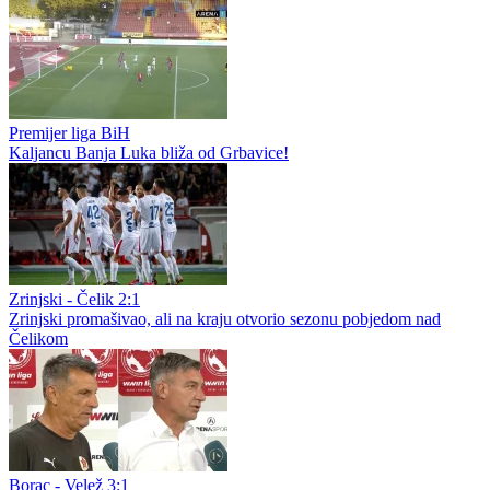
Premijer liga BiH
Kaljancu Banja Luka bliža od Grbavice!
Zrinjski - Čelik 2:1
Zrinjski promašivao, ali na kraju otvorio sezonu pobjedom nad
Čelikom
Borac - Velež 3:1