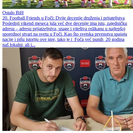
Ostalo BiH
20. Football Friends u Foči: Dvije decenije druženja i prijateljstva
Poslednji vikend meseca jula već dve decenije ima istu, zajedničku
adresu – adresu prijatzeljstva, snage i viteštva oslikanu u najlepšoj
sporednoj stvari na svetu u Foči. Kao što svetska prvenstva spajaju
nacije i pišu istoriju ove igre, tako je i Foča već punih 20 godina
naš lokalni, ali i...