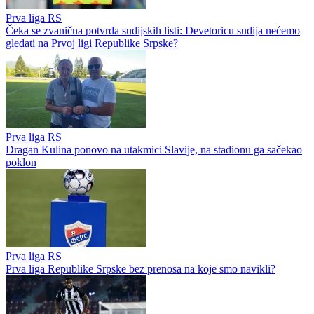
Prva liga RS
Čeka se zvanična potvrda sudijskih listi: Devetoricu sudija nećemo
gledati na Prvoj ligi Republike Srpske?
Prva liga RS
Dragan Kulina ponovo na utakmici Slavije, na stadionu ga sačekao
poklon
Prva liga RS
Prva liga Republike Srpske bez prenosa na koje smo navikli?