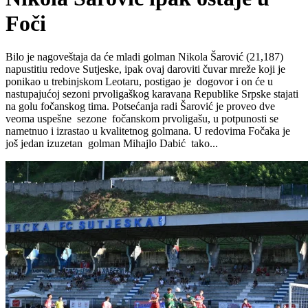
Foči
Bilo je nagoveštaja da će mladi golman Nikola Šarović (21,187)
napustitiu redove Sutjeske, ipak ovaj daroviti čuvar mreže koji je
ponikao u trebinjskom Leotaru, postigao je dogovor i on će u
nastupajućoj sezoni prvoligaškog karavana Republike Srpske stajati
na golu fočanskog tima. Potsećanja radi Šarović je proveo dve
veoma uspešne sezone fočanskom prvoligašu, u potpunosti se
nametnuo i izrastao u kvalitetnog golmana. U redovima Fočaka je
još jedan izuzetan golman Mihajlo Dabić tako...