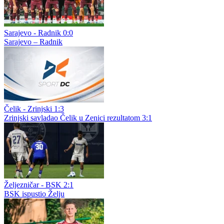
Sarajevo - Radnik 0:0
Sarajevo – Radnik
Čelik - Zrinjski 1:3
Zrinjski savladao Čelik u Zenici rezultatom 3:1
Željezničar - BSK 2:1
BSK ispustio Želju