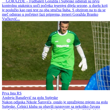
GORAŽDE – Fudbaleri Goražda i Sutjeske odigrali su prvu
kontrolnu utakmicu uoči početka jesenjeg dijela sezone, u duelu koji
je poslužio kao rani test za oba stručna štaba. S obzirom na to da se
meč odigrao u početnoj fazi priprema, treneri Goražda Branko
Vučković...
Prva liga RS
Andreja Banašević na golu Sutjeske
Nakon odlaska Nikole Šarovića, ostalo je upražnjeno mjesto na golu
Sutjeske. Čelnici kluba su obavili razgovore sa nekoliko čuvara