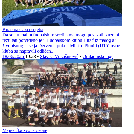
Birač na stazi uspjeha
Da se i u malim fudbalskim sredinama mogu postizati izuzetni
rezultati potvrđeno je u Fudbalskom klubu Birač iz malog ali
živopisnog naselja Derventa pokraj Milića. Pioniri (U15) ovog
kluba su napravili odličan...
18.06.2026
10:28
•
Slaviša Vukašinović
•
Omladinske lige
Majevička zvona zvone