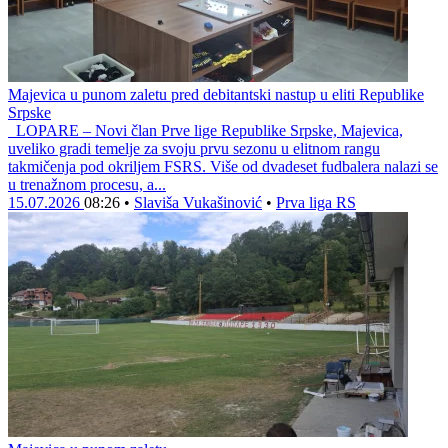
Majevica u punom zaletu pred debitantski nastup u eliti Republike
Srpske
LOPARE – Novi član Prve lige Republike Srpske, Majevica,
uveliko gradi temelje za svoju prvu sezonu u elitnom rangu
takmičenja pod okriljem FSRS. Više od dvadeset fudbalera nalazi se
u trenažnom procesu, a...
15.07.2026
08:26
•
Slaviša Vukašinović
•
Prva liga RS