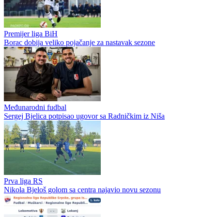
Premijer liga BiH
Borac dobija veliko pojačanje za nastavak sezone
Međunarodni fudbal
Sergej Bjelica potpisao ugovor sa Radničkim iz Niša
Prva liga RS
Nikola Bjeloš golom sa centra najavio novu sezonu