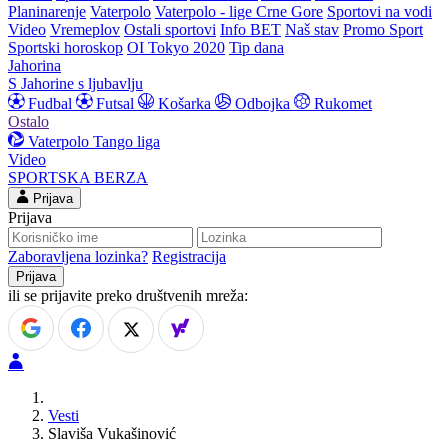
Planinarenje
Vaterpolo
Vaterpolo - lige Crne Gore
Sportovi na vodi
Video
Vremeplov
Ostali sportovi
Info BET
Naš stav
Promo Sport
Sportski horoskop
OI Tokyo 2020
Tip dana
Jahorina
S Jahorine s ljubavlju
Fudbal
Futsal
Košarka
Odbojka
Rukomet
Ostalo
Vaterpolo
Tango liga
Video
SPORTSKA BERZA
Prijava
Prijava
Zaboravljena lozinka?
Registracija
ili se prijavite preko društvenih mreža:
Vesti
Slaviša Vukašinović