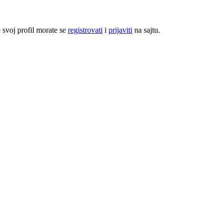
e svoj profil morate se
registrovati
i
prijaviti
na sajtu.