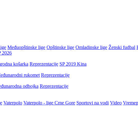
ige
Međuopštinske lige
Opštinske lige
Omladinske lige
Ženski fudbal
P 2026
rodna košarka
Reprezentacije
SP 2019 Kina
eđunarodni rukomet
Reprezentacije
đunarodna odbojka
Reprezentacije
je
Vaterpolo
Vaterpolo - lige Crne Gore
Sportovi na vodi
Video
Vremep