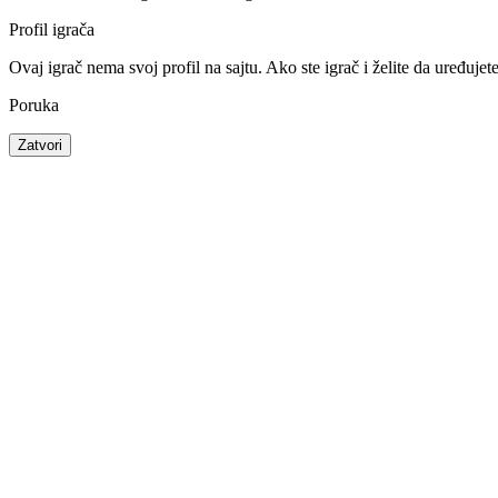
Profil igrača
Ovaj igrač nema svoj profil na sajtu. Ako ste igrač i želite da uređujet
Poruka
Zatvori