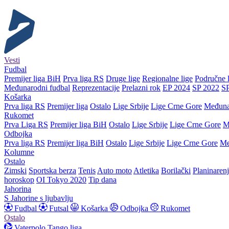
Vesti
Fudbal
Premijer liga BiH
Prva liga RS
Druge lige
Regionalne lige
Područne l
Međunarodni fudbal
Reprezentacije
Prelazni rok
EP 2024
SP 2022
S
Košarka
Prva liga RS
Premijer liga
Ostalo
Lige Srbije
Lige Crne Gore
Međuna
Rukomet
Prva Liga RS
Premijer liga BiH
Ostalo
Lige Srbije
Lige Crne Gore
M
Odbojka
Prva liga RS
Premijer liga BiH
Ostalo
Lige Srbije
Lige Crne Gore
Me
Kolumne
Ostalo
Zimski
Sportska berza
Tenis
Auto moto
Atletika
Borilački
Planinaren
horoskop
OI Tokyo 2020
Tip dana
Jahorina
S Jahorine s ljubavlju
Fudbal
Futsal
Košarka
Odbojka
Rukomet
Ostalo
Vaterpolo
Tango liga