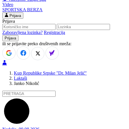
Video
SPORTSKA BERZA
Prijava
Prijava
Zaboravljena lozinka?
Registracija
ili se prijavite preko društvenih mreža:
Kup Republike Srpske ''Dr. Milan Jelić''
Laktaši
Janko Nikolić