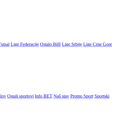
Futsal
Lige Federacije
Ostalo BiH
Lige Srbije
Lige Crne Gore
lov
Ostali sportovi
Info BET
Naš stav
Promo Sport
Sportski