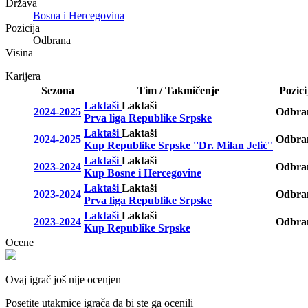
Država
Bosna i Hercegovina
Pozicija
Odbrana
Visina
Karijera
Sezona
Tim / Takmičenje
Pozici
Laktaši
Laktaši
2024-2025
Odbra
Prva liga Republike Srpske
Laktaši
Laktaši
2024-2025
Odbra
Kup Republike Srpske ''Dr. Milan Jelić''
Laktaši
Laktaši
2023-2024
Odbra
Kup Bosne i Hercegovine
Laktaši
Laktaši
2023-2024
Odbra
Prva liga Republike Srpske
Laktaši
Laktaši
2023-2024
Odbra
Kup Republike Srpske
Ocene
Ovaj igrač još nije ocenjen
Posetite utakmice igrača da bi ste ga ocenili