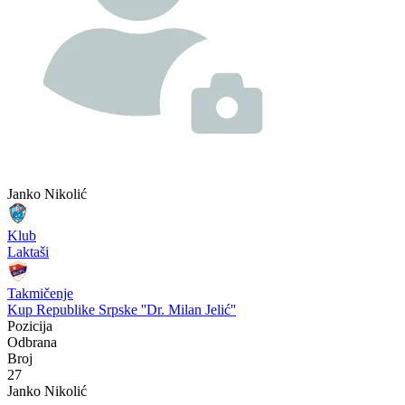
Janko Nikolić
Klub
Laktaši
Takmičenje
Kup Republike Srpske ''Dr. Milan Jelić''
Pozicija
Odbrana
Broj
27
Janko Nikolić