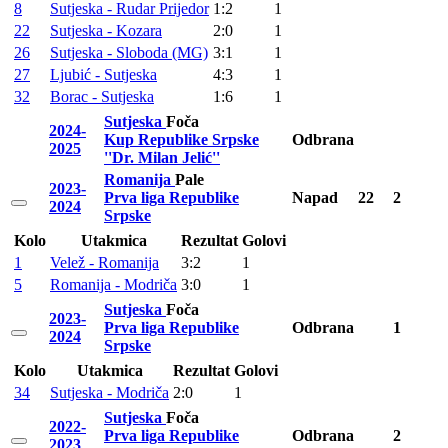
8
Sutjeska - Rudar Prijedor
1:2
1
22
Sutjeska - Kozara
2:0
1
26
Sutjeska - Sloboda (MG)
3:1
1
27
Ljubić - Sutjeska
4:3
1
32
Borac - Sutjeska
1:6
1
Sutjeska
Foča
2024-
Kup Republike Srpske
Odbrana
2025
''Dr. Milan Jelić''
Romanija
Pale
2023-
Prva liga Republike
Napad
22
2
2024
Srpske
Kolo
Utakmica
Rezultat
Golovi
1
Velež - Romanija
3:2
1
5
Romanija - Modriča
3:0
1
Sutjeska
Foča
2023-
Prva liga Republike
Odbrana
1
2024
Srpske
Kolo
Utakmica
Rezultat
Golovi
34
Sutjeska - Modriča
2:0
1
Sutjeska
Foča
2022-
Prva liga Republike
Odbrana
2
2023