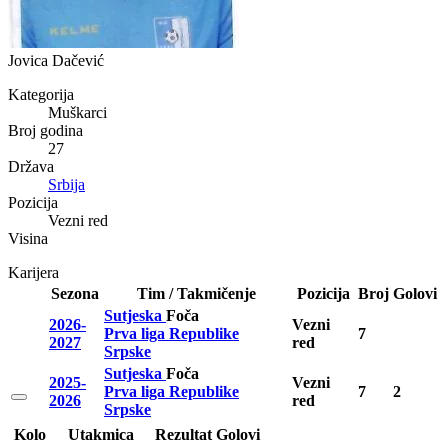
Jovica Dačević
Kategorija
Muškarci
Broj godina
27
Država
Srbija
Pozicija
Vezni red
Visina
Karijera
Sezona
Tim / Takmičenje
Pozicija
Broj
Golovi
Sutjeska
Foča
2026-
Vezni
Prva liga Republike
7
2027
red
Srpske
Sutjeska
Foča
2025-
Vezni
Prva liga Republike
7
2
2026
red
Srpske
Kolo
Utakmica
Rezultat
Golovi