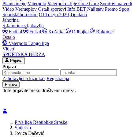
Planinarenje
Vaterpolo
Vaterpolo - lige Crne Gore
Sportovi na vodi
Video
Vremeplov
Ostali sportovi
Info BET
Naš stav
Promo Sport
Sportski horoskop
OI Tokyo 2020
Tip dana
Jahorina
S Jahorine s ljubavlju
Fudbal
Futsal
Košarka
Odbojka
Rukomet
Ostalo
Vaterpolo
Tango liga
Video
SPORTSKA BERZA
Prijava
Prijava
Zaboravljena lozinka?
Registracija
ili se prijavite preko društvenih mreža:
Prva liga Republike Srpske
Sutjeska
Jovica Dačević