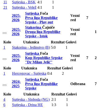
11
Sutjeska - BSK
4:1
1
21
Sutjeska - Velež
4:1
1
Sutjeska
Foča
2025-
Vezni
Prva liga Republike
7
2026
red
Srpske - Play out
Stakorina
Čajniče
2025-
Vezni
Druga liga Republike
1
2026
red
Srpske - Istok
Kolo
Utakmica
Rezultat
Golovi
1
Stakorina - Jedinstvo (B)
5:0
1
Sutjeska
Foča
2025-
Vezni
Kup Republike Srpske
7
2
2026
red
''Dr Milan Jelić''
Kolo
Utakmica
Rezultat
Golovi
1
Hercegovac - Sutjeska
0:4
2
Sutjeska
Foča
2024-
Prva liga Republike
Odbrana
7
2025
Srpske
Kolo
Utakmica
Rezultat
Golovi
4
Sutjeska - Sloboda (NG)
2:1
1
6
Sutjeska - Drina HE
1:3
1