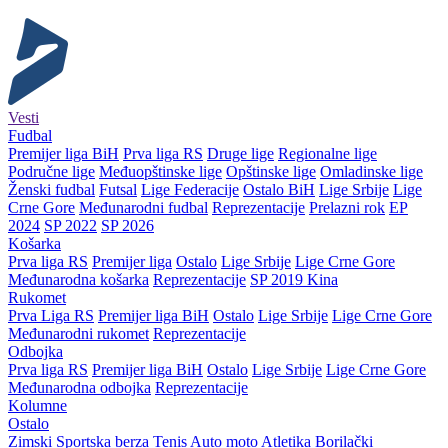
Vesti
Fudbal
Premijer liga BiH
Prva liga RS
Druge lige
Regionalne lige
Područne lige
Međuopštinske lige
Opštinske lige
Omladinske lige
Ženski fudbal
Futsal
Lige Federacije
Ostalo BiH
Lige Srbije
Lige
Crne Gore
Međunarodni fudbal
Reprezentacije
Prelazni rok
EP
2024
SP 2022
SP 2026
Košarka
Prva liga RS
Premijer liga
Ostalo
Lige Srbije
Lige Crne Gore
Međunarodna košarka
Reprezentacije
SP 2019 Kina
Rukomet
Prva Liga RS
Premijer liga BiH
Ostalo
Lige Srbije
Lige Crne Gore
Međunarodni rukomet
Reprezentacije
Odbojka
Prva liga RS
Premijer liga BiH
Ostalo
Lige Srbije
Lige Crne Gore
Međunarodna odbojka
Reprezentacije
Kolumne
Ostalo
Zimski
Sportska berza
Tenis
Auto moto
Atletika
Borilački