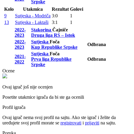
Srpske
Kolo
Utakmica
Rezultat
Golovi
9
Sutjeska - Modriča
3:0
1
13
Sutjeska - Laktaši
3:1
1
2022-
Stakorina
Čajniče
2023
Druga liga RS – Istok
2022-
Sutjeska
Foča
Odbrana
2023
Kup Republike Srpske
Sutjeska
Foča
2021-
Prva liga Republike
Odbrana
2022
Srpske
Ocene
Ovaj igrač još nije ocenjen
Posetite utakmice igrača da bi ste ga ocenili
Profil igrača
Ovaj igrač nema svoj profil na sajtu. Ako ste igrač i želite da
uređujete svoj profil morate se
registrovati
i
prijaviti
na sajtu.
Poruka