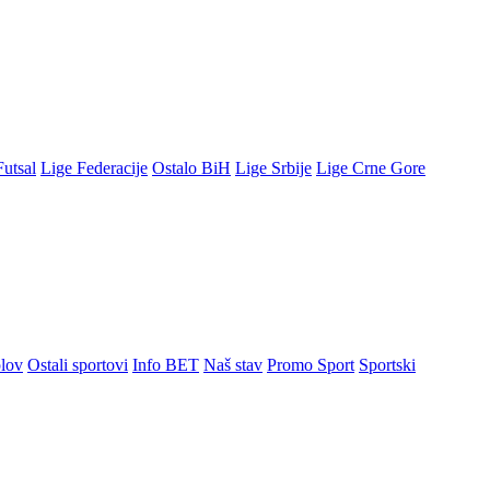
Futsal
Lige Federacije
Ostalo BiH
Lige Srbije
Lige Crne Gore
lov
Ostali sportovi
Info BET
Naš stav
Promo Sport
Sportski