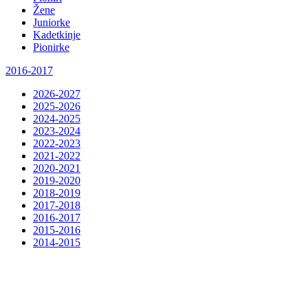
Žene
Juniorke
Kadetkinje
Pionirke
2016-2017
2026-2027
2025-2026
2024-2025
2023-2024
2022-2023
2021-2022
2020-2021
2019-2020
2018-2019
2017-2018
2016-2017
2015-2016
2014-2015