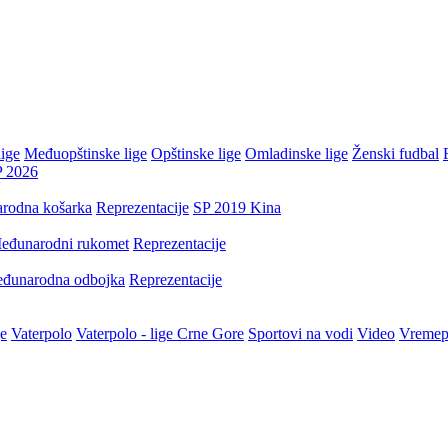
ige
Međuopštinske lige
Opštinske lige
Omladinske lige
Ženski fudbal
P 2026
rodna košarka
Reprezentacije
SP 2019 Kina
eđunarodni rukomet
Reprezentacije
đunarodna odbojka
Reprezentacije
je
Vaterpolo
Vaterpolo - lige Crne Gore
Sportovi na vodi
Video
Vremep