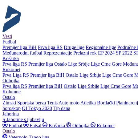
Vesti
Fudbal
Premijer liga BiH
Prva liga RS
Druge lige
Regionalne lige
Područne l
Međunarodni fudbal
Reprezentacije
Prelazni rok
EP 2024
SP 2022
S
Košarka
Prva liga RS
Premijer liga
Ostalo
Lige Srbije
Lige Crne Gore
Međuna
Rukomet
Prva Liga RS
Premijer liga BiH
Ostalo
Lige Srbije
Lige Crne Gore
M
Odbojka
Prva liga RS
Premijer liga BiH
Ostalo
Lige Srbije
Lige Crne Gore
Me
Kolumne
Ostalo
Zimski
Sportska berza
Tenis
Auto moto
Atletika
Borilački
Planinaren
horoskop
OI Tokyo 2020
Tip dana
Jahorina
S Jahorine s ljubavlju
Fudbal
Futsal
Košarka
Odbojka
Rukomet
Ostalo
Vaterpolo
Tango liga