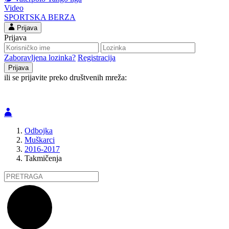
Video
SPORTSKA BERZA
Prijava
Prijava
Zaboravljena lozinka?
Registracija
ili se prijavite preko društvenih mreža:
Odbojka
Muškarci
2016-2017
Takmičenja