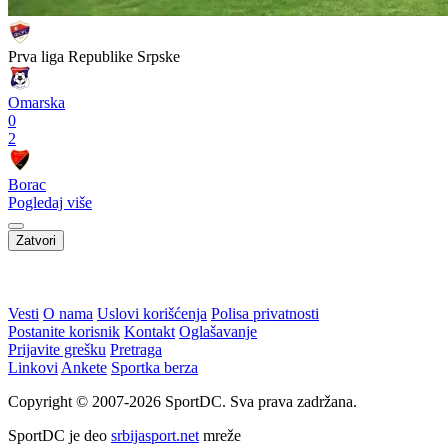
Prva liga Republike Srpske
Omarska
0
2
Borac
Pogledaj više
Zatvori
Vesti
O nama
Uslovi korišćenja
Polisa privatnosti
Postanite korisnik
Kontakt
Oglašavanje
Prijavite grešku
Pretraga
Linkovi
Ankete
Sportka berza
Copyright © 2007-2026 SportDC. Sva prava zadržana.
SportDC je deo
srbijasport.net
mreže