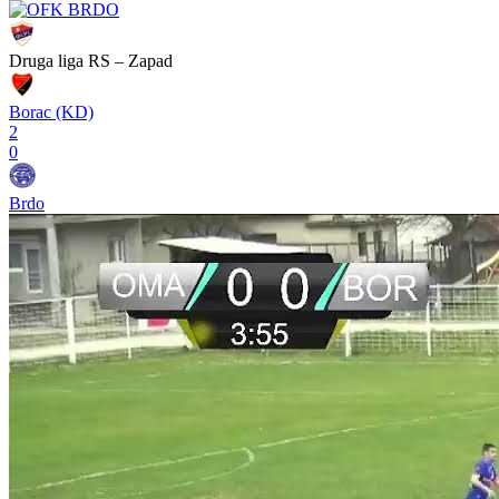
Druga liga RS – Zapad
Borac (KD)
2
0
Brdo