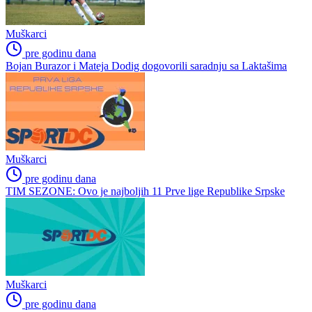
Muškarci
pre godinu dana
Bojan Burazor i Mateja Dodig dogovorili saradnju sa Laktašima
Muškarci
pre godinu dana
TIM SEZONE: Ovo je najboljih 11 Prve lige Republike Srpske
Muškarci
pre godinu dana