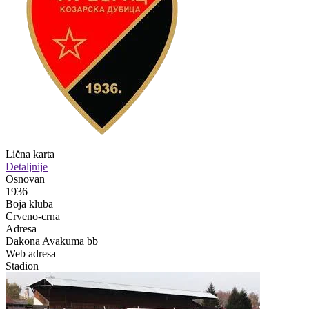
Lična karta
Detaljnije
Osnovan
1936
Boja kluba
Crveno-crna
Adresa
Đakona Avakuma bb
Web adresa
Stadion