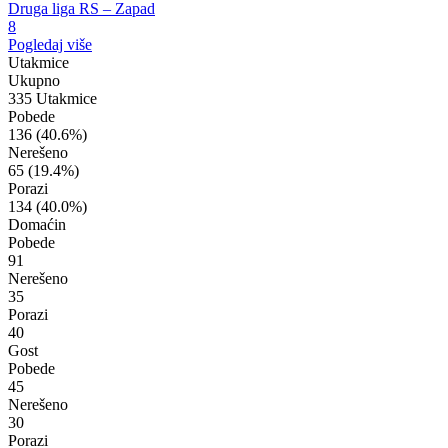
Druga liga RS – Zapad
8
Pogledaj više
Utakmice
Ukupno
335 Utakmice
Pobede
136
(40.6%)
Nerešeno
65
(19.4%)
Porazi
134
(40.0%)
Domaćin
Pobede
91
Nerešeno
35
Porazi
40
Gost
Pobede
45
Nerešeno
30
Porazi