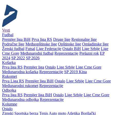
Vesti
Fudbal
Premijer liga BiH
Prva liga RS
Druge lige
Regionalne lige
Područne lige
Međuopštinske lige
Opštinske lige
Omladinske lige
Ženski fudbal
Futsal
Lige Federacije
Ostalo BiH
Lige Srbije
Lige
Crne Gore
Međunarodni fudbal
Reprezentacije
Prelazni rok
EP
2024
SP 2022
SP 2026
Košarka
Prva liga RS
Premijer liga
Ostalo
Lige Srbije
Lige Crne Gore
Međunarodna košarka
Reprezentacije
SP 2019 Kina
Rukomet
Prva Liga RS
Premijer liga BiH
Ostalo
Lige Srbije
Lige Crne Gore
Međunarodni rukomet
Reprezentacije
Odbojka
Prva liga RS
Premijer liga BiH
Ostalo
Lige Srbije
Lige Crne Gore
Međunarodna odbojka
Reprezentacije
Kolumne
Ostalo
Zimski
Sportska berza
Tenis
Auto moto
Atletika
Borilački