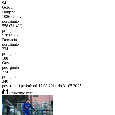
94
Golovi
Ukupno
1086 Golovi
postignuto
558
(51.4%)
primljeno
528
(48.6%)
Domaćin
postignuto
334
primljeno
188
Gost
postignuto
224
primljeno
340
posmatrani period: od 17.08.2014 do 31.05.2025
Poslednje vesti