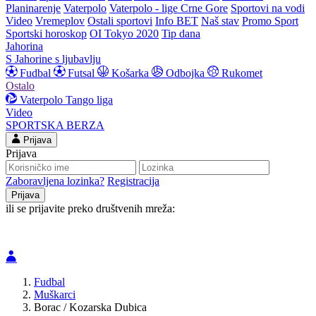
Planinarenje
Vaterpolo
Vaterpolo - lige Crne Gore
Sportovi na vodi
Video
Vremeplov
Ostali sportovi
Info BET
Naš stav
Promo Sport
Sportski horoskop
OI Tokyo 2020
Tip dana
Jahorina
S Jahorine s ljubavlju
Fudbal
Futsal
Košarka
Odbojka
Rukomet
Ostalo
Vaterpolo
Tango liga
Video
SPORTSKA BERZA
Prijava
Prijava
Zaboravljena lozinka?
Registracija
ili se prijavite preko društvenih mreža:
Fudbal
Muškarci
Borac / Kozarska Dubica