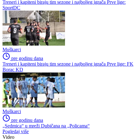
Treneri i kapiteni biraju tim sezone i najboljeg igrača Prve lige:
SportDC
Muškarci
pre godinu dana
Treneri i kapiteni biraju tim sezone i najboljeg igrača Prve lige: FK
Borac KD
Muškarci
pre godinu dana
„Sedmica“ u mreži Dubičana na „Policama“
Pogledaj više
Video