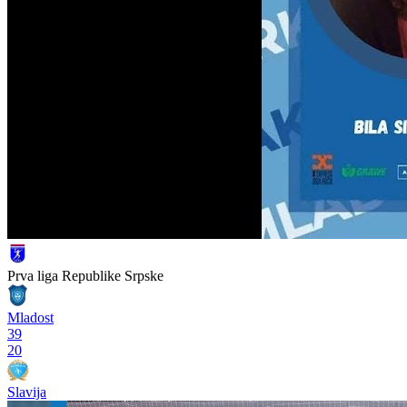
Prva liga Republike Srpske
Mladost
39
20
Slavija