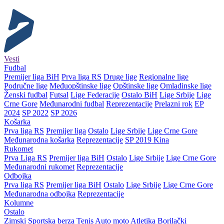
Vesti
Fudbal
Premijer liga BiH
Prva liga RS
Druge lige
Regionalne lige
Područne lige
Međuopštinske lige
Opštinske lige
Omladinske lige
Ženski fudbal
Futsal
Lige Federacije
Ostalo BiH
Lige Srbije
Lige
Crne Gore
Međunarodni fudbal
Reprezentacije
Prelazni rok
EP
2024
SP 2022
SP 2026
Košarka
Prva liga RS
Premijer liga
Ostalo
Lige Srbije
Lige Crne Gore
Međunarodna košarka
Reprezentacije
SP 2019 Kina
Rukomet
Prva Liga RS
Premijer liga BiH
Ostalo
Lige Srbije
Lige Crne Gore
Međunarodni rukomet
Reprezentacije
Odbojka
Prva liga RS
Premijer liga BiH
Ostalo
Lige Srbije
Lige Crne Gore
Međunarodna odbojka
Reprezentacije
Kolumne
Ostalo
Zimski
Sportska berza
Tenis
Auto moto
Atletika
Borilački