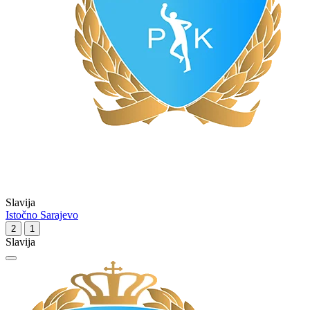
Slavija
Istočno Sarajevo
2
1
Slavija