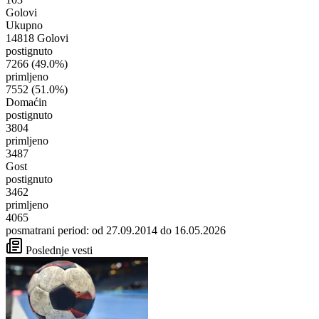
Golovi
Ukupno
14818 Golovi
postignuto
7266
(49.0%)
primljeno
7552
(51.0%)
Domaćin
postignuto
3804
primljeno
3487
Gost
postignuto
3462
primljeno
4065
posmatrani period: od 27.09.2014 do 16.05.2026
Poslednje vesti