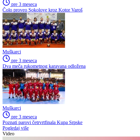
pre 3 meseca
Čolo proveo Sokolove kroz Kotor Varoš
Muškarci
pre 3 meseca
Dva meča rukometnog karavana odložena
Muškarci
pre 3 meseca
Poznati parovi četrvrtfinala Kupa Srpske
Pogledaj više
Video