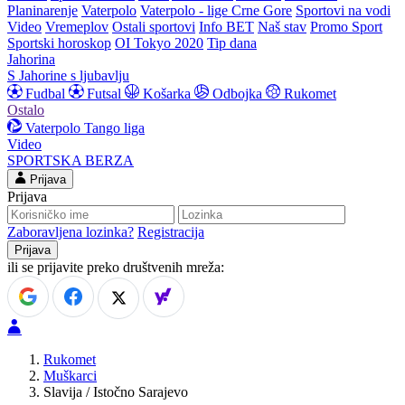
Planinarenje
Vaterpolo
Vaterpolo - lige Crne Gore
Sportovi na vodi
Video
Vremeplov
Ostali sportovi
Info BET
Naš stav
Promo Sport
Sportski horoskop
OI Tokyo 2020
Tip dana
Jahorina
S Jahorine s ljubavlju
Fudbal
Futsal
Košarka
Odbojka
Rukomet
Ostalo
Vaterpolo
Tango liga
Video
SPORTSKA BERZA
Prijava
Prijava
Zaboravljena lozinka?
Registracija
ili se prijavite preko društvenih mreža:
Rukomet
Muškarci
Slavija / Istočno Sarajevo