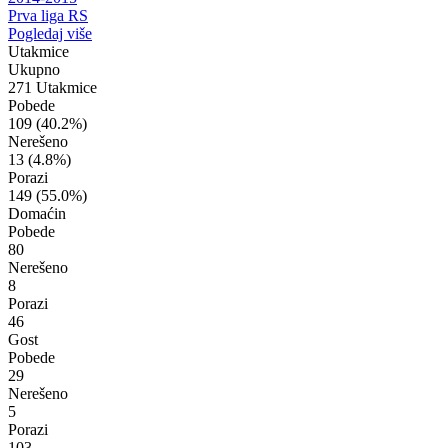
Prva liga RS
Pogledaj više
Utakmice
Ukupno
271 Utakmice
Pobede
109
(40.2%)
Nerešeno
13
(4.8%)
Porazi
149
(55.0%)
Domaćin
Pobede
80
Nerešeno
8
Porazi
46
Gost
Pobede
29
Nerešeno
5
Porazi
103