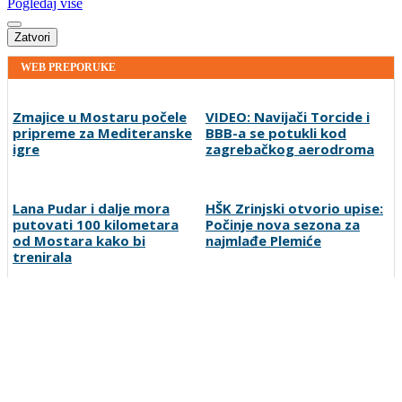
Pogledaj više
Zatvori
WEB PREPORUKE
Zmajice u Mostaru počele
VIDEO: Navijači Torcide i
pripreme za Mediteranske
BBB-a se potukli kod
igre
zagrebačkog aerodroma
Lana Pudar i dalje mora
HŠK Zrinjski otvorio upise:
putovati 100 kilometara
Počinje nova sezona za
od Mostara kako bi
najmlađe Plemiće
trenirala
FOTO | Bijeli Brijeg zabio
Zašto su Crnogorci spustili
čak 10 golova za kraj
glave prije utakmice na SP-
grupne faze: Liga mjesnih
u u Zagrebu?
zajednica seli iza Desete
Preporučuje ContentExchange