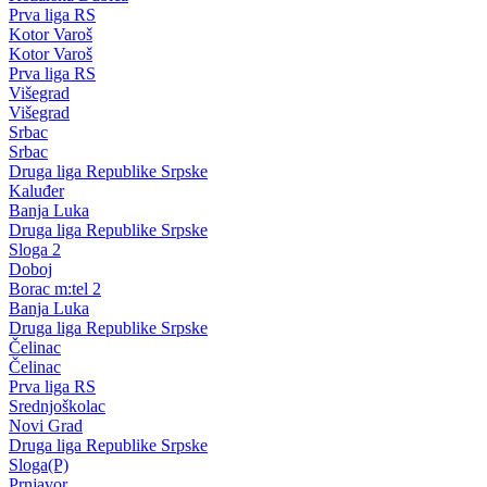
Prva liga RS
Kotor Varoš
Kotor Varoš
Prva liga RS
Višegrad
Višegrad
Srbac
Srbac
Druga liga Republike Srpske
Kaluđer
Banja Luka
Druga liga Republike Srpske
Sloga 2
Doboj
Borac m:tel 2
Banja Luka
Druga liga Republike Srpske
Čelinac
Čelinac
Prva liga RS
Srednjoškolac
Novi Grad
Druga liga Republike Srpske
Sloga(P)
Prnjavor