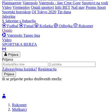
Planinarenje
Vaterpolo
Vaterpolo - lige Crne Gore
Sportovi na vodi
Video
Vremeplov
Ostali sportovi
Info BET
Naš stav
Promo Sport
Sportski horoskop
OI Tokyo 2020
Tip dana
Jahorina
S Jahorine s ljubavlju
Fudbal
Futsal
Košarka
Odbojka
Rukomet
Ostalo
Vaterpolo
Tango liga
Video
SPORTSKA BERZA
Prijava
Prijava
Zaboravljena lozinka?
Registracija
ili se prijavite preko društvenih mreža:
Rukomet
Muškarci