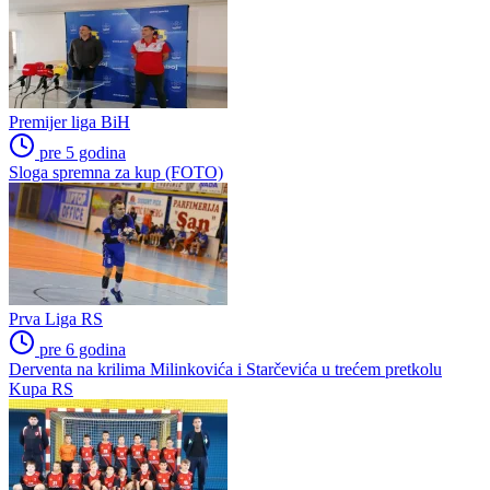
Premijer liga BiH
pre 5 godina
Sloga spremna za kup (FOTO)
Prva Liga RS
pre 6 godina
Derventa na krilima Milinkovića i Starčevića u trećem pretkolu
Kupa RS