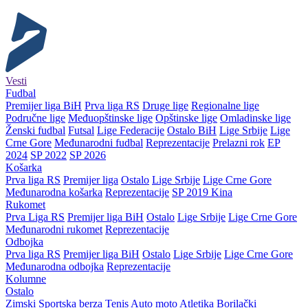
Vesti
Fudbal
Premijer liga BiH
Prva liga RS
Druge lige
Regionalne lige
Područne lige
Međuopštinske lige
Opštinske lige
Omladinske lige
Ženski fudbal
Futsal
Lige Federacije
Ostalo BiH
Lige Srbije
Lige
Crne Gore
Međunarodni fudbal
Reprezentacije
Prelazni rok
EP
2024
SP 2022
SP 2026
Košarka
Prva liga RS
Premijer liga
Ostalo
Lige Srbije
Lige Crne Gore
Međunarodna košarka
Reprezentacije
SP 2019 Kina
Rukomet
Prva Liga RS
Premijer liga BiH
Ostalo
Lige Srbije
Lige Crne Gore
Međunarodni rukomet
Reprezentacije
Odbojka
Prva liga RS
Premijer liga BiH
Ostalo
Lige Srbije
Lige Crne Gore
Međunarodna odbojka
Reprezentacije
Kolumne
Ostalo
Zimski
Sportska berza
Tenis
Auto moto
Atletika
Borilački