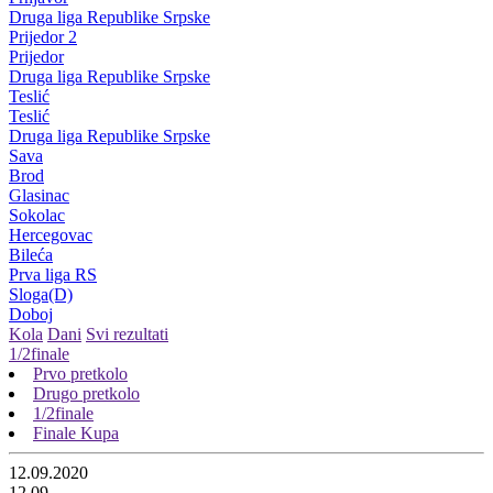
Druga liga Republike Srpske
Prijedor 2
Prijedor
Druga liga Republike Srpske
Teslić
Teslić
Druga liga Republike Srpske
Sava
Brod
Glasinac
Sokolac
Hercegovac
Bileća
Prva liga RS
Sloga(D)
Doboj
Kola
Dani
Svi rezultati
1/2finale
Prvo pretkolo
Drugo pretkolo
1/2finale
Finale Kupa
12.09.2020
12.09