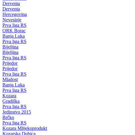
Derventa
Derventa
Hercegovina
Nevesinje
Prva liga RS
ORK Borac
Banja Luka
Prva liga RS
Bijeljina
Bijeljina
Prva liga RS
Prijedor
Prijedor
Prva liga RS
Mladost
Banja Luka
Prva liga RS
Kozara
Gradiška
Prva liga RS
Jedinstvo 2015
Brčko
Prva liga RS
Kozara Mlijekoprodukt
Kozarska Dubica