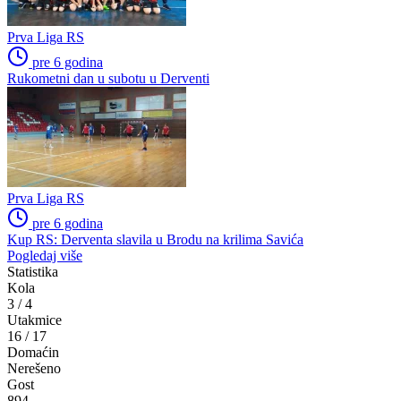
Prva Liga RS
pre 6 godina
Rukometni dan u subotu u Derventi
Prva Liga RS
pre 6 godina
Kup RS: Derventa slavila u Brodu na krilima Savića
Pogledaj više
Statistika
Kola
3
/
4
Utakmice
16
/
17
Domaćin
Nerešeno
Gost
894