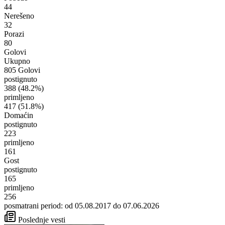
44
Nerešeno
32
Porazi
80
Golovi
Ukupno
805 Golovi
postignuto
388
(48.2%)
primljeno
417
(51.8%)
Domaćin
postignuto
223
primljeno
161
Gost
postignuto
165
primljeno
256
posmatrani period: od 05.08.2017 do 07.06.2026
Poslednje vesti