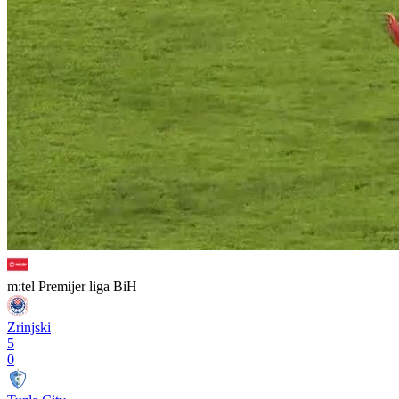
m:tel Premijer liga BiH
Zrinjski
5
0