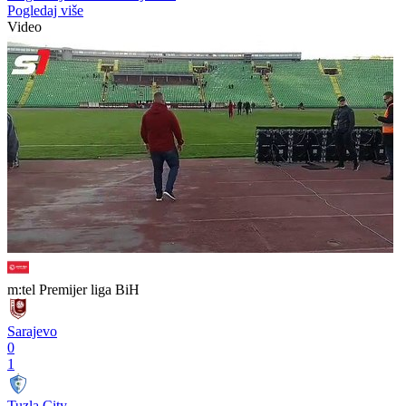
Pogledaj više
Video
m:tel Premijer liga BiH
Sarajevo
0
1
Tuzla City