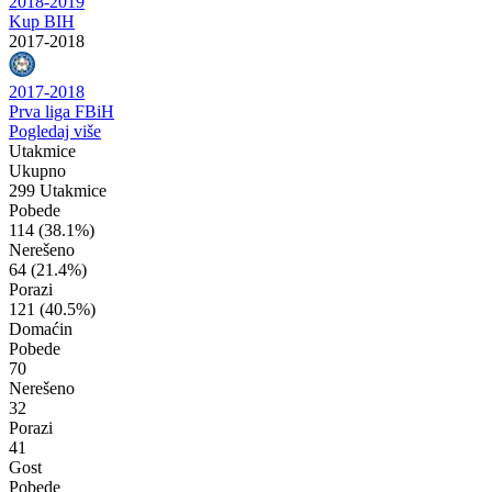
2018-2019
Kup BIH
2017-2018
2017-2018
Prva liga FBiH
Pogledaj više
Utakmice
Ukupno
299 Utakmice
Pobede
114
(38.1%)
Nerešeno
64
(21.4%)
Porazi
121
(40.5%)
Domaćin
Pobede
70
Nerešeno
32
Porazi
41
Gost
Pobede