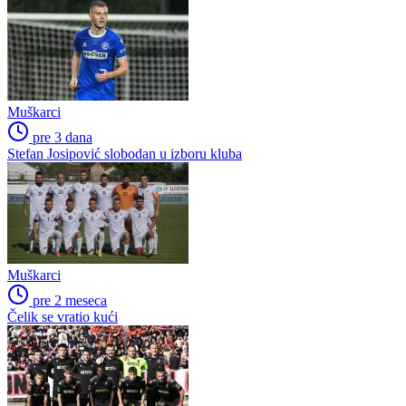
Muškarci
pre 3 dana
Stefan Josipović slobodan u izboru kluba
Muškarci
pre 2 meseca
Čelik se vratio kući