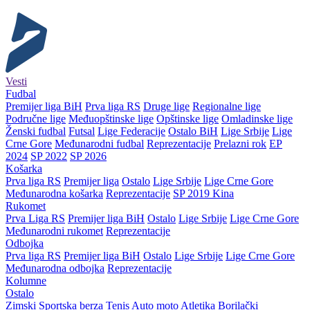
Vesti
Fudbal
Premijer liga BiH
Prva liga RS
Druge lige
Regionalne lige
Područne lige
Međuopštinske lige
Opštinske lige
Omladinske lige
Ženski fudbal
Futsal
Lige Federacije
Ostalo BiH
Lige Srbije
Lige
Crne Gore
Međunarodni fudbal
Reprezentacije
Prelazni rok
EP
2024
SP 2022
SP 2026
Košarka
Prva liga RS
Premijer liga
Ostalo
Lige Srbije
Lige Crne Gore
Međunarodna košarka
Reprezentacije
SP 2019 Kina
Rukomet
Prva Liga RS
Premijer liga BiH
Ostalo
Lige Srbije
Lige Crne Gore
Međunarodni rukomet
Reprezentacije
Odbojka
Prva liga RS
Premijer liga BiH
Ostalo
Lige Srbije
Lige Crne Gore
Međunarodna odbojka
Reprezentacije
Kolumne
Ostalo
Zimski
Sportska berza
Tenis
Auto moto
Atletika
Borilački