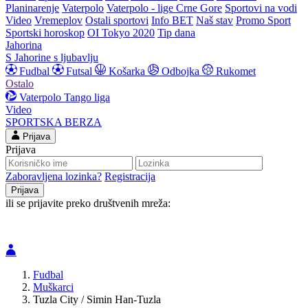
Planinarenje
Vaterpolo
Vaterpolo - lige Crne Gore
Sportovi na vodi
Video
Vremeplov
Ostali sportovi
Info BET
Naš stav
Promo Sport
Sportski horoskop
OI Tokyo 2020
Tip dana
Jahorina
S Jahorine s ljubavlju
Fudbal
Futsal
Košarka
Odbojka
Rukomet
Ostalo
Vaterpolo
Tango liga
Video
SPORTSKA BERZA
Prijava
Prijava
Zaboravljena lozinka?
Registracija
ili se prijavite preko društvenih mreža:
Fudbal
Muškarci
Tuzla City / Simin Han-Tuzla