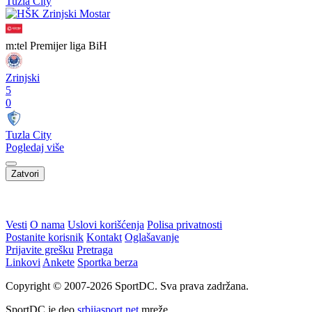
Tuzla City
m:tel Premijer liga BiH
Zrinjski
5
0
Tuzla City
Pogledaj više
Zatvori
WEB PREPORUKE
Plemići nastavljaju ulagati u
Daliću bi se mogao pridružiti
razvoj igrača: GOŠK partner,
i jedan od omiljenih Vatrenih
šest nogometaša na posudbi
Kontinuitet na ispitu: Nova
Ćurdo se vratio među