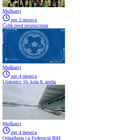
Muškarci
pre 2 meseca
Čelik pred promocijom
Muškarci
pre 4 meseca
Utakmice 16. kola 8. aprila
Muškarci
pre 4 meseca
Odgađanja i u Federaciji BiH