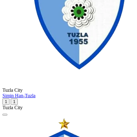
Tuzla City
Simin Han-Tuzla
1
1
Tuzla City