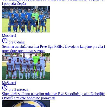
i pobjeda Žepča
Muškarci
pre 6 dana
Seminar za službena lica Prve lige FBiH: Usvojene izmjene pravila i
procedure pred novu sezonu
Muškarci
pre 2 meseca
Sloga drži sudbinu u svojim rukama: Evo šta odlučuje ako Dobojlije
i Posušje završe bodovno poravnati