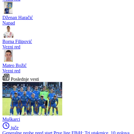
Dženan Haračić
Napad
Borna Filipović
Vezni red
Mateo Božić
Vezni red
Poslednje vesti
Muškarci
juče
Generalne probe pred start Prve lige FBiH: Tri utakmice, 10 golova