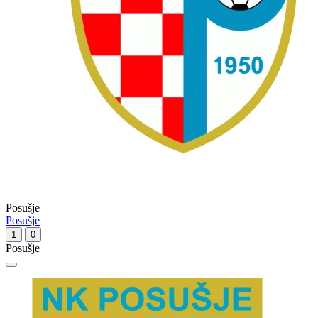
Posušje
Posušje
1
0
Posušje