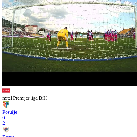
m:tel Premijer liga BiH
Posušje
0
2