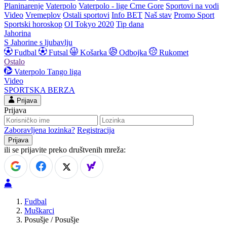
Planinarenje
Vaterpolo
Vaterpolo - lige Crne Gore
Sportovi na vodi
Video
Vremeplov
Ostali sportovi
Info BET
Naš stav
Promo Sport
Sportski horoskop
OI Tokyo 2020
Tip dana
Jahorina
S Jahorine s ljubavlju
Fudbal
Futsal
Košarka
Odbojka
Rukomet
Ostalo
Vaterpolo
Tango liga
Video
SPORTSKA BERZA
Prijava
Prijava
Zaboravljena lozinka?
Registracija
ili se prijavite preko društvenih mreža:
Fudbal
Muškarci
Posušje / Posušje