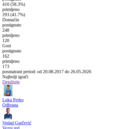
410
(58.3%)
primljeno
293
(41.7%)
Domaćin
postignuto
248
primljeno
120
Gost
postignuto
162
primljeno
173
posmatrani period: od 20.08.2017 do 26.05.2026
Najbolji igrači
Detaljnije
Luka Perko
Odbrana
Vedad Garčević
Vezni red