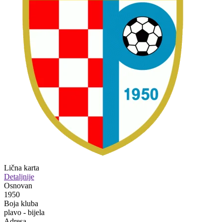
Lična karta
Detaljnije
Osnovan
1950
Boja kluba
plavo - bijela
Adresa