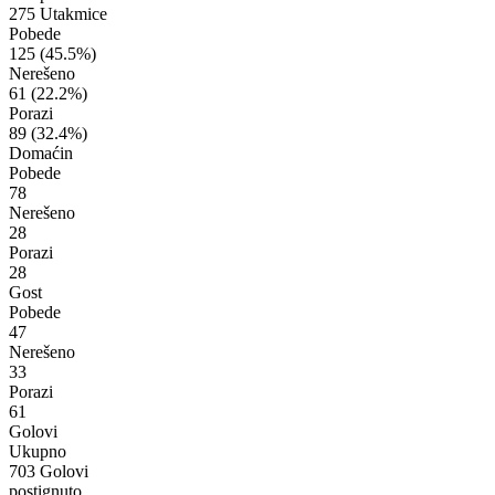
275 Utakmice
Pobede
125
(45.5%)
Nerešeno
61
(22.2%)
Porazi
89
(32.4%)
Domaćin
Pobede
78
Nerešeno
28
Porazi
28
Gost
Pobede
47
Nerešeno
33
Porazi
61
Golovi
Ukupno
703 Golovi
postignuto