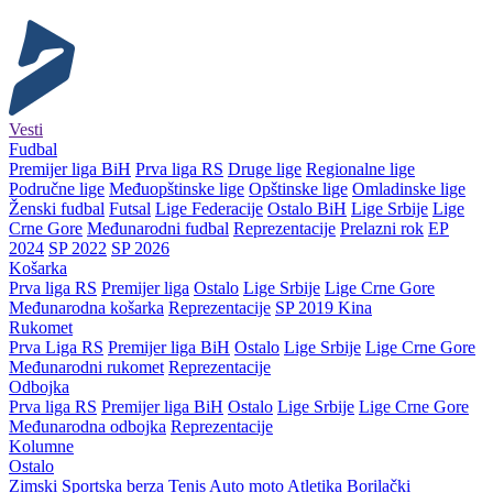
Vesti
Fudbal
Premijer liga BiH
Prva liga RS
Druge lige
Regionalne lige
Područne lige
Međuopštinske lige
Opštinske lige
Omladinske lige
Ženski fudbal
Futsal
Lige Federacije
Ostalo BiH
Lige Srbije
Lige
Crne Gore
Međunarodni fudbal
Reprezentacije
Prelazni rok
EP
2024
SP 2022
SP 2026
Košarka
Prva liga RS
Premijer liga
Ostalo
Lige Srbije
Lige Crne Gore
Međunarodna košarka
Reprezentacije
SP 2019 Kina
Rukomet
Prva Liga RS
Premijer liga BiH
Ostalo
Lige Srbije
Lige Crne Gore
Međunarodni rukomet
Reprezentacije
Odbojka
Prva liga RS
Premijer liga BiH
Ostalo
Lige Srbije
Lige Crne Gore
Međunarodna odbojka
Reprezentacije
Kolumne
Ostalo
Zimski
Sportska berza
Tenis
Auto moto
Atletika
Borilački