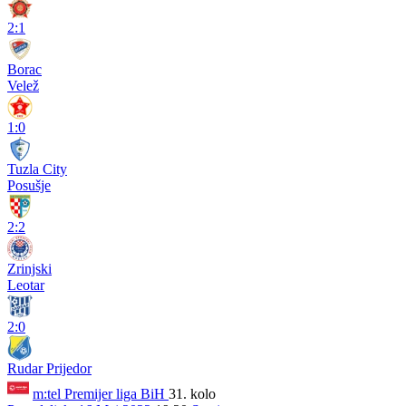
2:1
Borac
Velež
1:0
Tuzla City
Posušje
2:2
Zrinjski
Leotar
2:0
Rudar Prijedor
m:tel Premijer liga BiH
31. kolo