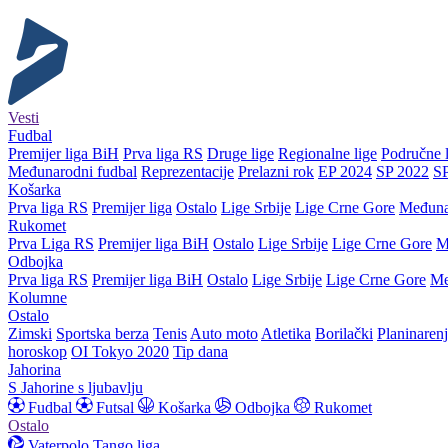
Vesti
Fudbal
Premijer liga BiH
Prva liga RS
Druge lige
Regionalne lige
Područne l
Međunarodni fudbal
Reprezentacije
Prelazni rok
EP 2024
SP 2022
S
Košarka
Prva liga RS
Premijer liga
Ostalo
Lige Srbije
Lige Crne Gore
Međuna
Rukomet
Prva Liga RS
Premijer liga BiH
Ostalo
Lige Srbije
Lige Crne Gore
M
Odbojka
Prva liga RS
Premijer liga BiH
Ostalo
Lige Srbije
Lige Crne Gore
Me
Kolumne
Ostalo
Zimski
Sportska berza
Tenis
Auto moto
Atletika
Borilački
Planinaren
horoskop
OI Tokyo 2020
Tip dana
Jahorina
S Jahorine s ljubavlju
Fudbal
Futsal
Košarka
Odbojka
Rukomet
Ostalo
Vaterpolo
Tango liga