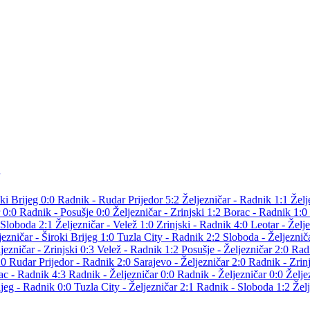
oki Brijeg 0:0
Radnik - Rudar Prijedor 5:2
Željezničar - Radnik 1:1
Želj
r 0:0
Radnik - Posušje 0:0
Željezničar - Zrinjski 1:2
Borac - Radnik 1:0
 Sloboda 2:1
Željezničar - Velež 1:0
Zrinjski - Radnik 4:0
Leotar - Želj
jezničar - Široki Brijeg 1:0
Tuzla City - Radnik 2:2
Sloboda - Željeznič
jezničar - Zrinjski 0:3
Velež - Radnik 1:2
Posušje - Željezničar 2:0
Radn
1:0
Rudar Prijedor - Radnik 2:0
Sarajevo - Željezničar 2:0
Radnik - Zrin
ac - Radnik 4:3
Radnik - Željezničar 0:0
Radnik - Željezničar 0:0
Želje
ijeg - Radnik 0:0
Tuzla City - Željezničar 2:1
Radnik - Sloboda 1:2
Žel