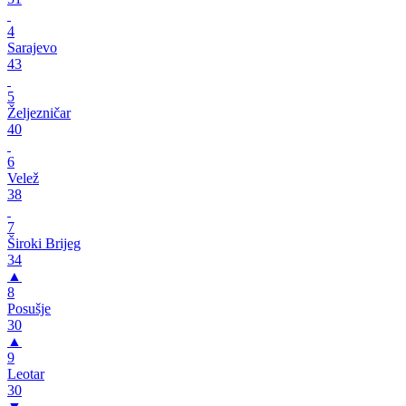
4
Sarajevo
43
5
Željezničar
40
6
Velež
38
7
Široki Brijeg
34
▲
8
Posušje
30
▲
9
Leotar
30