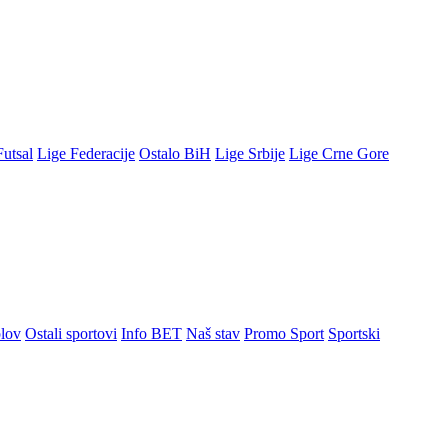
Futsal
Lige Federacije
Ostalo BiH
Lige Srbije
Lige Crne Gore
lov
Ostali sportovi
Info BET
Naš stav
Promo Sport
Sportski