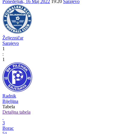
Ponedeljak, 16 Maj 2022
19:20
Sarajevo
Željezničar
Sarajevo
1
:
1
Radnik
Bijeljina
Tabela
Detaljna tabela
3
Borac
51