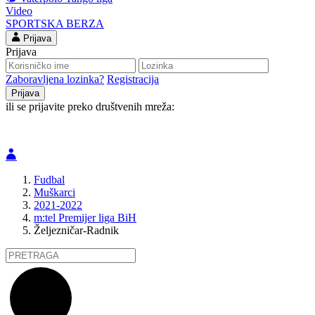
Video
SPORTSKA BERZA
Prijava
Prijava
Zaboravljena lozinka?
Registracija
ili se prijavite preko društvenih mreža:
Fudbal
Muškarci
2021-2022
m:tel Premijer liga BiH
Željezničar-Radnik