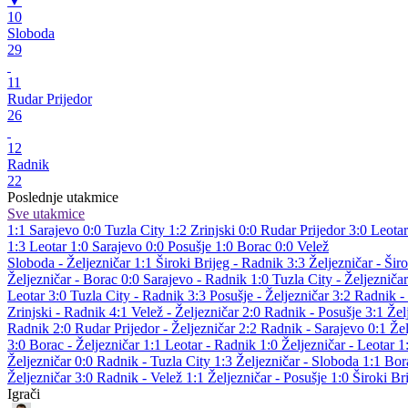
▼
10
Sloboda
29
11
Rudar Prijedor
26
12
Radnik
22
Poslednje utakmice
Sve utakmice
1:1
Sarajevo
0:0
Tuzla City
1:2
Zrinjski
0:0
Rudar Prijedor
3:0
Leotar
1:3
Leotar
1:0
Sarajevo
0:0
Posušje
1:0
Borac
0:0
Velež
Sloboda - Željezničar 1:1
Široki Brijeg - Radnik 3:3
Željezničar - Šir
Željezničar - Borac 0:0
Sarajevo - Radnik 1:0
Tuzla City - Željezniča
Leotar 3:0
Tuzla City - Radnik 3:3
Posušje - Željezničar 3:2
Radnik -
Zrinjski - Radnik 4:1
Velež - Željezničar 2:0
Radnik - Posušje 3:1
Žel
Radnik 2:0
Rudar Prijedor - Željezničar 2:2
Radnik - Sarajevo 0:1
Žel
3:0
Borac - Željezničar 1:1
Leotar - Radnik 1:0
Željezničar - Leotar 
Željezničar 0:0
Radnik - Tuzla City 1:3
Željezničar - Sloboda 1:1
Bor
Željezničar 3:0
Radnik - Velež 1:1
Željezničar - Posušje 1:0
Široki Br
Igrači