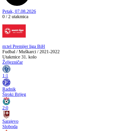
Petak, 07.08.2026
0 / 2
utakmica
m:tel Premijer liga BiH
Fudbal / Muškarci / 2021-2022
Utakmice
31. kolo
Željezničar
1:1
Radnik
Široki Brijeg
2:0
Sarajevo
Sloboda