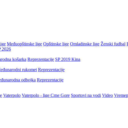
ige
Međuopštinske lige
Opštinske lige
Omladinske lige
Ženski fudbal
P 2026
rodna košarka
Reprezentacije
SP 2019 Kina
eđunarodni rukomet
Reprezentacije
đunarodna odbojka
Reprezentacije
je
Vaterpolo
Vaterpolo - lige Crne Gore
Sportovi na vodi
Video
Vremep