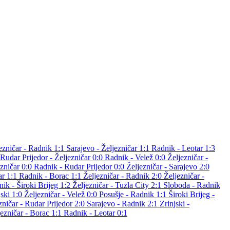
ezničar - Radnik 1:1
Sarajevo - Željezničar 1:1
Radnik - Leotar 1:3
Rudar Prijedor - Željezničar 0:0
Radnik - Velež 0:0
Željezničar -
ezničar 0:0
Radnik - Rudar Prijedor 0:0
Željezničar - Sarajevo 2:0
ar 1:1
Radnik - Borac 1:1
Željezničar - Radnik 2:0
Željezničar -
ik - Široki Brijeg 1:2
Željezničar - Tuzla City 2:1
Sloboda - Radnik
jski 1:0
Željezničar - Velež 0:0
Posušje - Radnik 1:1
Široki Brijeg -
zničar - Rudar Prijedor 2:0
Sarajevo - Radnik 2:1
Zrinjski -
jezničar - Borac 1:1
Radnik - Leotar 0:1