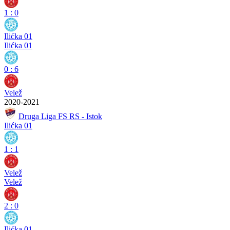
1
:
0
Ilićka 01
Ilićka 01
0
:
6
Velež
2020-2021
Druga Liga FS RS - Istok
Ilićka 01
1
:
1
Velež
Velež
2
:
0
Ilićka 01