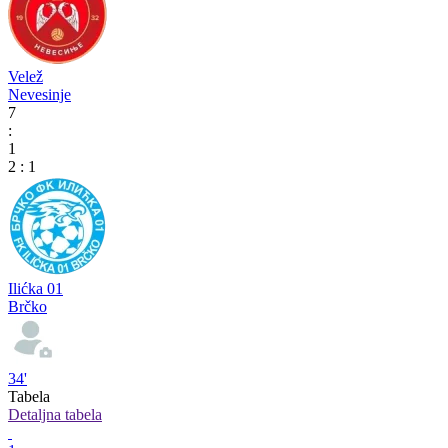
Velež
Nevesinje
7
:
1
2
:
1
Ilićka 01
Brčko
34'
Tabela
Detaljna tabela