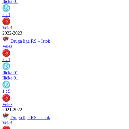
Ilićka 01
2
:
1
Velež
2022-2023
Druga liga RS – Istok
Velež
7
:
1
Ilićka 01
Ilićka 01
1
:
5
Velež
2021-2022
Druga liga RS – Istok
Velež