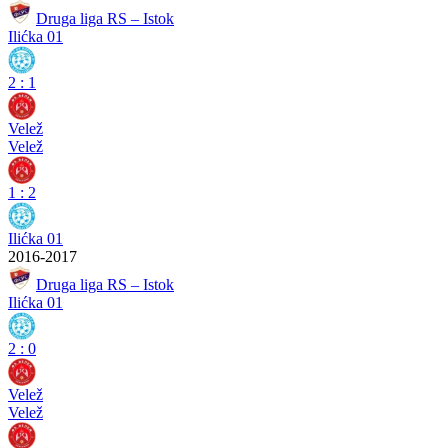
Druga liga RS – Istok
Ilićka 01
2
:
1
Velež
Velež
1
:
2
Ilićka 01
2016-2017
Druga liga RS – Istok
Ilićka 01
2
:
0
Velež
Velež