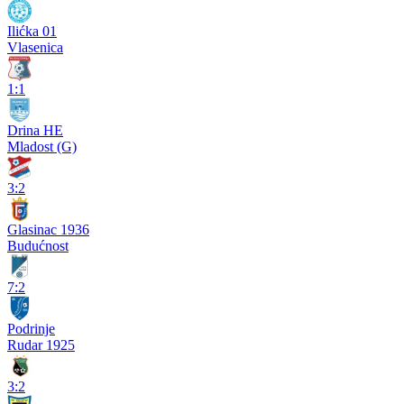
Ilićka 01
Vlasenica
1:1
Drina HE
Mladost (G)
3:2
Glasinac 1936
Budućnost
7:2
Podrinje
Rudar 1925
3:2