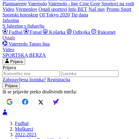
Planinarenje
Vaterpolo
Vaterpolo - lige Crne Gore
Sportovi na vodi
Video
Vremeplov
Ostali sportovi
Info BET
Naš stav
Promo Sport
Sportski horoskop
OI Tokyo 2020
Tip dana
Jahorina
S Jahorine s ljubavlju
Fudbal
Futsal
Košarka
Odbojka
Rukomet
Ostalo
Vaterpolo
Tango liga
Video
SPORTSKA BERZA
Prijava
Prijava
Zaboravljena lozinka?
Registracija
ili se prijavite preko društvenih mreža:
Fudbal
Muškarci
2022-2023