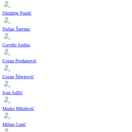
Dimitrije Pantić
Dušan Šarenac
Gavrilo Jonlija
Goran Prodanović
Goran Šiljegović
Ivan Adžić
Marko Milošević
Miljan Gutić