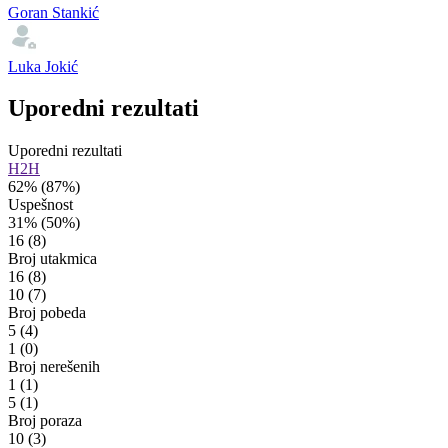
Goran Stankić
Luka Jokić
Uporedni rezultati
Uporedni rezultati
H2H
62%
(87%)
Uspešnost
31%
(50%)
16
(8)
Broj utakmica
16
(8)
10
(7)
Broj pobeda
5
(4)
1
(0)
Broj nerešenih
1
(1)
5
(1)
Broj poraza
10
(3)