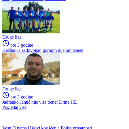
Druge lige
pre 3 godine
Kreštalica zadovoljan gornjim dijelom tabele
Druge lige
pre 3 godine
Jadranko Janjić nije više trener Drine HE
Pogledaj više
WEB PREPORUKE