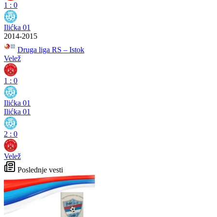
1
:
0
Ilićka 01
2014-2015
Druga liga RS – Istok
Velež
1
:
0
Ilićka 01
Ilićka 01
2
:
0
Velež
Poslednje vesti