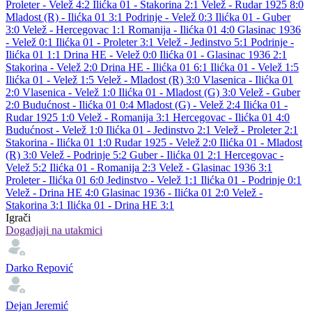
Proleter - Velež 4:2
Ilićka 01 - Stakorina 2:1
Velež - Rudar 1925 8:0
Mladost (R) - Ilićka 01 3:1
Podrinje - Velež 0:3
Ilićka 01 - Guber
3:0
Velež - Hercegovac 1:1
Romanija - Ilićka 01 4:0
Glasinac 1936
- Velež 0:1
Ilićka 01 - Proleter 3:1
Velež - Jedinstvo 5:1
Podrinje -
Ilićka 01 1:1
Drina HE - Velež 0:0
Ilićka 01 - Glasinac 1936 2:1
Stakorina - Velež 2:0
Drina HE - Ilićka 01 6:1
Ilićka 01 - Velež 1:5
Ilićka 01 - Velež 1:5
Velež - Mladost (R) 3:0
Vlasenica - Ilićka 01
2:0
Vlasenica - Velež 1:0
Ilićka 01 - Mladost (G) 3:0
Velež - Guber
2:0
Budućnost - Ilićka 01 0:4
Mladost (G) - Velež 2:4
Ilićka 01 -
Rudar 1925 1:0
Velež - Romanija 3:1
Hercegovac - Ilićka 01 4:0
Budućnost - Velež 1:0
Ilićka 01 - Jedinstvo 2:1
Velež - Proleter 2:1
Stakorina - Ilićka 01 1:0
Rudar 1925 - Velež 2:0
Ilićka 01 - Mladost
(R) 3:0
Velež - Podrinje 5:2
Guber - Ilićka 01 2:1
Hercegovac -
Velež 5:2
Ilićka 01 - Romanija 2:3
Velež - Glasinac 1936 3:1
Proleter - Ilićka 01 6:0
Jedinstvo - Velež 1:1
Ilićka 01 - Podrinje 0:1
Velež - Drina HE 4:0
Glasinac 1936 - Ilićka 01 2:0
Velež -
Stakorina 3:1
Ilićka 01 - Drina HE 3:1
Igrači
Dogadjaji na utakmici
Darko Repović
Dejan Jeremić