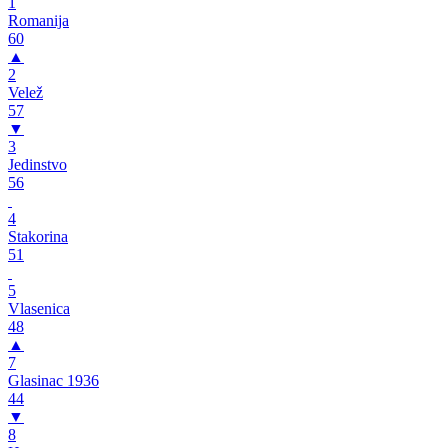
1
Romanija
60
▲
2
Velež
57
▼
3
Jedinstvo
56
4
Stakorina
51
5
Vlasenica
48
▲
7
Glasinac 1936
44
▼
8