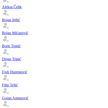
Aleksa Čelik
Bojan Jeftić
Bojan Mićanović
Boris Tomić
Dejan Tripić
Ejub Huremović
Filip Tešić
Goran Antunović