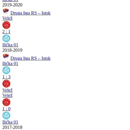
2019-2020
Druga liga RS – Istok
Velež
2
:
1
Ilićka 01
2018-2019
Druga liga RS – Istok
Ilićka 01
1
:
3
Velež
Velež
1
:
0
Ilićka 01
2017-2018