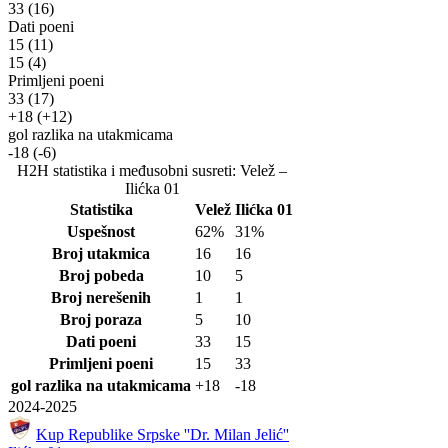
33
(16)
Dati poeni
15
(11)
15
(4)
Primljeni poeni
33
(17)
+18
(+12)
gol razlika na utakmicama
-18
(-6)
H2H statistika i međusobni susreti: Velež –
Ilićka 01
Statistika
Velež
Ilićka 01
Uspešnost
62%
31%
Broj utakmica
16
16
Broj pobeda
10
5
Broj nerešenih
1
1
Broj poraza
5
10
Dati poeni
33
15
Primljeni poeni
15
33
gol razlika na utakmicama
+18
-18
2024-2025
Kup Republike Srpske ''Dr. Milan Jelić''