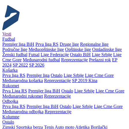
Vesti
Fudbal
Premijer liga BiH
Prva liga RS
Druge lige
Regionalne lige
Područne lige
Međuopštinske lige
Opštinske lige
Omladinske lige
Ženski fudbal
Futsal
Lige Federacije
Ostalo BiH
Lige Srbije
Lige
Crne Gore
Međunarodni fudbal
Reprezentacije
Prelazni rok
EP
2024
SP 2022
SP 2026
Košarka
Prva liga RS
Premijer liga
Ostalo
Lige Srbije
Lige Crne Gore
Međunarodna košarka
Reprezentacije
SP 2019 Kina
Rukomet
Prva Liga RS
Premijer liga BiH
Ostalo
Lige Srbije
Lige Crne Gore
Međunarodni rukomet
Reprezentacije
Odbojka
Prva liga RS
Premijer liga BiH
Ostalo
Lige Srbije
Lige Crne Gore
Međunarodna odbojka
Reprezentacije
Kolumne
Ostalo
Zimski
Sportska berza
Tenis
Auto moto
Atletika
Borilački