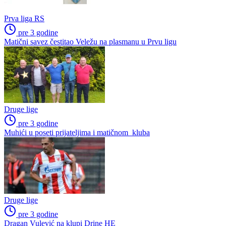
Prva liga RS
pre 3 godine
Matični savez čestitao Veležu na plasmanu u Prvu ligu
Druge lige
pre 3 godine
Muhići u poseti prijateljima i matičnom kluba
Druge lige
pre 3 godine
Dragan Vulević na klupi Drine HE