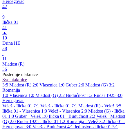
Hercegovac
42
9
Ilićka 01
41
▲
10
Drina HE
38
11
Mladost (R)
36
Poslednje utakmice
Sve utakmice
3:5
Mladost (R)
2:0
Vlasenica
1:0
Guber
2:0
Mladost (G)
3:2
Romanija
1:0
Vlasenica
1:0
Mladost (G)
2:2
Budućnost
1:2
Rudar 1925
3:0
Hercegovac
Velež - Ilićka 01 7:1
Velež - Ilićka 01 7:1
Mladost (R) - Velež 3:5
Ilićka 01 - Vlasenica 1:0
Velež - Vlasenica 2:0
Mladost (G) - Ilićka
01 1:0
Guber - Velež 1:0
Ilićka 01 - Budućnost 2:2
Velež - Mladost
(G) 2:0
Rudar 1925 - Ilićka 01 1:2
Romanija - Velež 3:2
Ilićka 01 -
Hercegovac 3:0
Velež - Budućnost 4:1
Jedinstvo - Ilićka 01 5:1