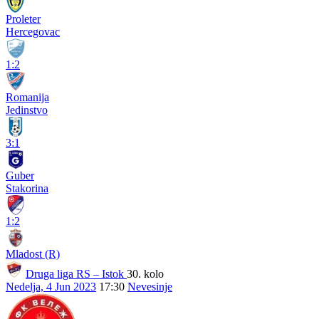
Proleter
Hercegovac
1:2
Romanija
Jedinstvo
3:1
Guber
Stakorina
1:2
Mladost (R)
Druga liga RS – Istok
30. kolo
Nedelja, 4 Jun 2023
17:30
Nevesinje