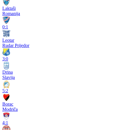
Laktaši
Romanija
0:1
Leotar
Rudar Prijedor
3:0
Drina
Slavija
5:2
Borac
Modriča
4:1