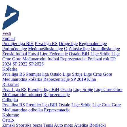
Vesti
Fudbal
Premijer liga BiH
Prva liga RS
Druge lige
Regionalne lige
Područne lige
Međuopštinske lige
Opštinske lige
Omladinske lige
Ženski fudbal
Futsal
Lige Federacije
Ostalo BiH
Lige Srbije
Lige
Crne Gore
Međunarodni fudbal
Reprezentacije
Prelazni rok
EP
2024
SP 2022
SP 2026
Košarka
Prva liga RS
Premijer liga
Ostalo
Lige Srbije
Lige Crne Gore
Međunarodna košarka
Reprezentacije
SP 2019 Kina
Rukomet
Prva Liga RS
Premijer liga BiH
Ostalo
Lige Srbije
Lige Crne Gore
Međunarodni rukomet
Reprezentacije
Odbojka
Prva liga RS
Premijer liga BiH
Ostalo
Lige Srbije
Lige Crne Gore
Međunarodna odbojka
Reprezentacije
Kolumne
Ostalo
Zimski
Sportska berza
Tenis
Auto moto
Atletika
Borilački