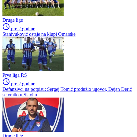
Druge lige
pre 2 godine
Stanivuković ostaje na klupi Omarske
Prva liga RS
pre 2 godine
Defanzivci na potpisu: Sergej Tomić produžio ugovor, Dejan Đerić
se vratio u Slaviju
Druge lige