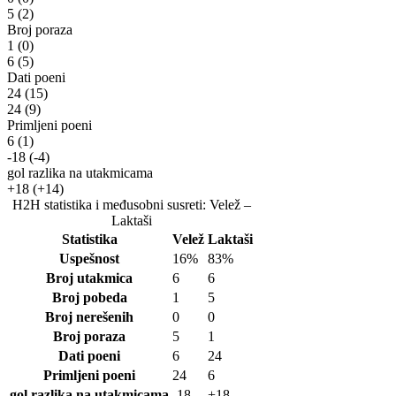
5
(2)
Broj poraza
1
(0)
6
(5)
Dati poeni
24
(15)
24
(9)
Primljeni poeni
6
(1)
-18
(-4)
gol razlika na utakmicama
+18
(+14)
H2H statistika i međusobni susreti: Velež –
Laktaši
Statistika
Velež
Laktaši
Uspešnost
16%
83%
Broj utakmica
6
6
Broj pobeda
1
5
Broj nerešenih
0
0
Broj poraza
5
1
Dati poeni
6
24
Primljeni poeni
24
6
gol razlika na utakmicama
-18
+18