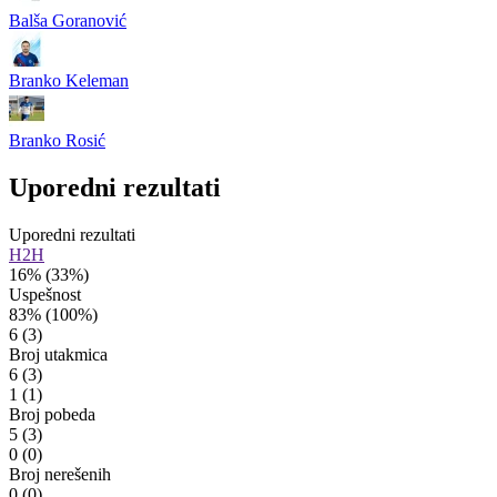
Balša Goranović
Branko Keleman
Branko Rosić
Uporedni rezultati
Uporedni rezultati
H2H
16%
(33%)
Uspešnost
83%
(100%)
6
(3)
Broj utakmica
6
(3)
1
(1)
Broj pobeda
5
(3)
0
(0)
Broj nerešenih
0
(0)