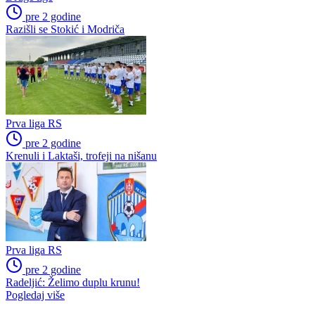
pre 2 godine
Razišli se Stokić i Modriča
Prva liga RS
pre 2 godine
Krenuli i Laktaši, trofeji na nišanu
Prva liga RS
pre 2 godine
Radeljić: Želimo duplu krunu!
Pogledaj više