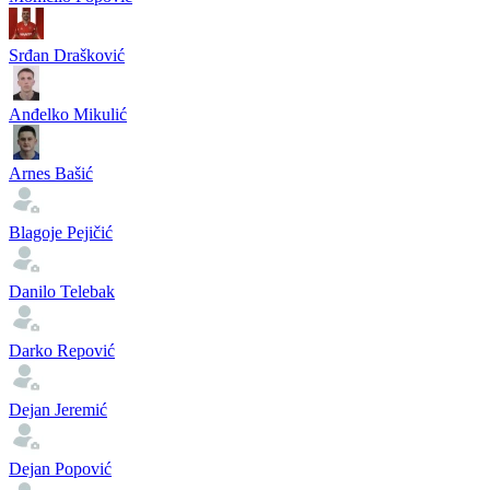
Srđan Drašković
Anđelko Mikulić
Arnes Bašić
Blagoje Pejičić
Danilo Telebak
Darko Repović
Dejan Jeremić
Dejan Popović