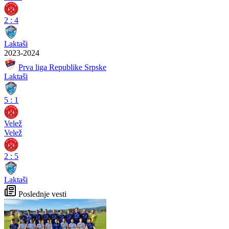
2
:
4
Laktaši
2023-2024
Prva liga Republike Srpske
Laktaši
5
:
1
Velež
Velež
2
:
5
Laktaši
Poslednje vesti