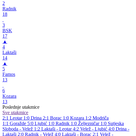
2
Radnik
18
3
BSK
17
▲
4
Laktaši
14
▲
5
Famos
13
6
Kozara
13
Poslednje utakmice
Sve utakmice
2:1
Leotar
1:0
Drina
2:1
Borac
1:0
Kozara
1:2
Modriča
1:1
Goražde
5:0
Ljubić
1:0
Radnik
1:0
Željezničar
1:0
Sutjeska
Sloboda - Velež 1:2
Laktaši - Leotar 4:2
Velež - Ljubić 4:0
Drina -
Laktaši 2:0
Radnik - Velež 4:0
Laktaši - Borac 2:1
Velež -