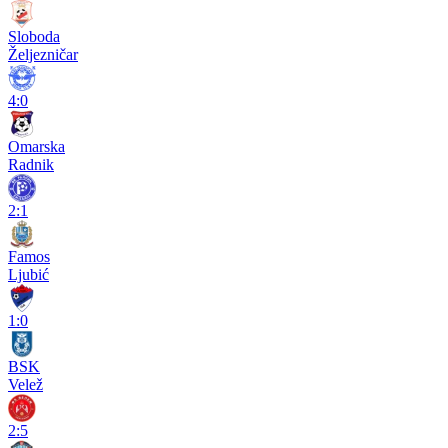
Sloboda
Željezničar
4:0
Omarska
Radnik
2:1
Famos
Ljubić
1:0
BSK
Velež
2:5