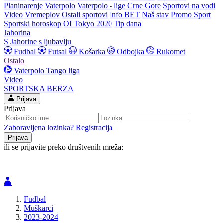
Planinarenje
Vaterpolo
Vaterpolo - lige Crne Gore
Sportovi na vodi
Video
Vremeplov
Ostali sportovi
Info BET
Naš stav
Promo Sport
Sportski horoskop
OI Tokyo 2020
Tip dana
Jahorina
S Jahorine s ljubavlju
Fudbal
Futsal
Košarka
Odbojka
Rukomet
Ostalo
Vaterpolo
Tango liga
Video
SPORTSKA BERZA
Prijava
Prijava
Zaboravljena lozinka?
Registracija
ili se prijavite preko društvenih mreža:
Fudbal
Muškarci
2023-2024