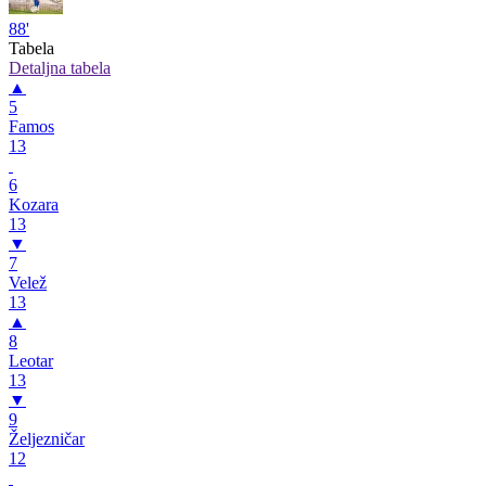
88'
Tabela
Detaljna tabela
▲
5
Famos
13
6
Kozara
13
▼
7
Velež
13
▲
8
Leotar
13
▼
9
Željezničar
12