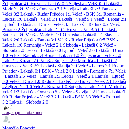
Željezničar 4:0
Kozara - Laktaši 0:5
Sutjeska - Velež 0:0
Laktaši -
Modriča 3:0
Velež - Omarska 2:1
Slavija - Laktaši 2:3
Famos -
Velež 3:2
Laktaši - Rudar Prijedor 1:1
Velež - BSK 3:1
Romanija -
Laktaši 1:0
Laktaši - Velež 5:1
Laktaši - Velež 5:1
Velež - Leotar 2:1
Ljubić - Laktaši 3:1
Drina - Velež 3:1
Laktaši - Radnik 0:2
Velež -
Borac 0:2
Željezničar - Laktaši 0:1
Kozara - Velež 5:0
Laktaši -
Sutjeska 3:0
Velež - Modriča 1:1
Omarska - Laktaši 2:1
Slavija -
Velež 2:0
Laktaši - Famos 3:1
Velež - Rudar Prijedor 0:5
BSK -
Laktaši 1:0
Romanija - Velež 2:1
Sloboda - Laktaši 0:2
Velež -
Sloboda 2:0
Leotar - Laktaši 0:0
Ljubić - Velež 2:0
Laktaši - Drina
1:0
Velež - Radnik 2:3
Borac - Laktaši 1:0
Željezničar - Velež 2:0
Laktaši - Kozara 2:0
Velež - Sutjeska 2:0
Modriča - Laktaši 0:2
Omarska - Velež 2:3
Laktaši - Slavija 3:0
Velež - Famos 3:1
Rudar
Prijedor - Laktaši 0:1
BSK - Velež 2:0
Laktaši - Romanija 7:1
Velež
- Laktaši 2:5
Velež - Laktaši 2:5
Leotar - Velež 2:1
Laktaši - Ljubić
5:0
Velež - Drina 1:0
Radnik - Laktaši 1:0
Borac - Velež 2:1
Laktaši
- Željezničar 1:0
Velež - Kozara 1:0
Sutjeska - Laktaši 1:0
Modriča -
Velež 1:2
Laktaši - Omarska 5:2
Velež - Slavija 2:2
Famos - Laktaši
0:0
Rudar Prijedor - Velež 3:2
Laktaši - BSK 3:3
Velež - Romanija
3:2
Laktaši - Sloboda 2:0
Igrači
Dogadjaji na utakmici
Momčilo Popović