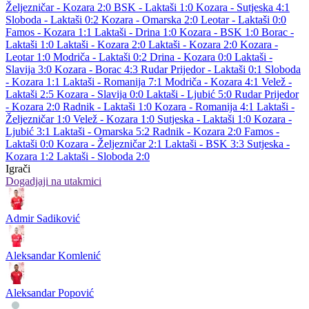
Željezničar - Kozara 2:0
BSK - Laktaši 1:0
Kozara - Sutjeska 4:1
Sloboda - Laktaši 0:2
Kozara - Omarska 2:0
Leotar - Laktaši 0:0
Famos - Kozara 1:1
Laktaši - Drina 1:0
Kozara - BSK 1:0
Borac -
Laktaši 1:0
Laktaši - Kozara 2:0
Laktaši - Kozara 2:0
Kozara -
Leotar 1:0
Modriča - Laktaši 0:2
Drina - Kozara 0:0
Laktaši -
Slavija 3:0
Kozara - Borac 4:3
Rudar Prijedor - Laktaši 0:1
Sloboda
- Kozara 1:1
Laktaši - Romanija 7:1
Modriča - Kozara 4:1
Velež -
Laktaši 2:5
Kozara - Slavija 0:0
Laktaši - Ljubić 5:0
Rudar Prijedor
- Kozara 2:0
Radnik - Laktaši 1:0
Kozara - Romanija 4:1
Laktaši -
Željezničar 1:0
Velež - Kozara 1:0
Sutjeska - Laktaši 1:0
Kozara -
Ljubić 3:1
Laktaši - Omarska 5:2
Radnik - Kozara 2:0
Famos -
Laktaši 0:0
Kozara - Željezničar 2:1
Laktaši - BSK 3:3
Sutjeska -
Kozara 1:2
Laktaši - Sloboda 2:0
Igrači
Dogadjaji na utakmici
Admir Sadiković
Aleksandar Komlenić
Aleksandar Popović