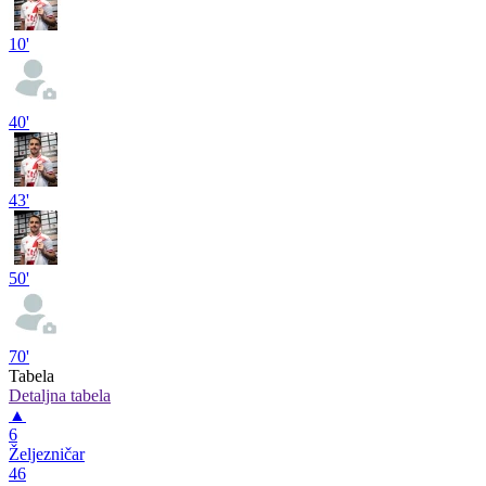
10'
40'
43'
50'
70'
Tabela
Detaljna tabela
▲
6
Željezničar
46