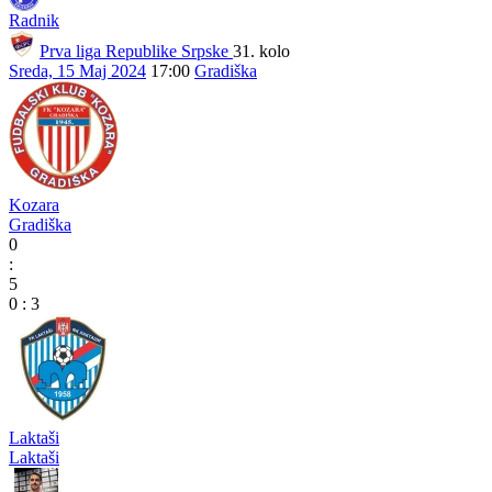
Radnik
Prva liga Republike Srpske
31. kolo
Sreda, 15 Maj 2024
17:00
Gradiška
Kozara
Gradiška
0
:
5
0
:
3
Laktaši
Laktaši