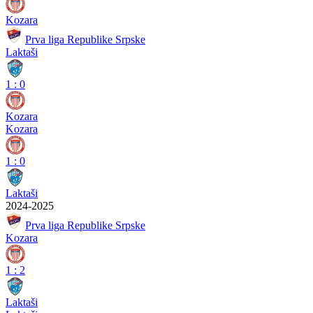
Kozara
Prva liga Republike Srpske
Laktaši
1
:
0
Kozara
Kozara
1
:
0
Laktaši
2024-2025
Prva liga Republike Srpske
Kozara
1
:
2
Laktaši