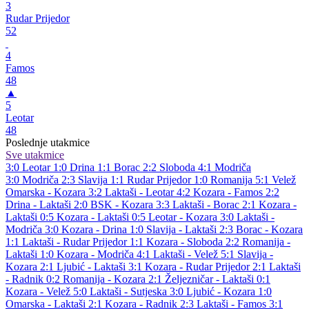
3
Rudar Prijedor
52
4
Famos
48
▲
5
Leotar
48
Poslednje utakmice
Sve utakmice
3:0
Leotar
1:0
Drina
1:1
Borac
2:2
Sloboda
4:1
Modriča
3:0
Modriča
2:3
Slavija
1:1
Rudar Prijedor
1:0
Romanija
5:1
Velež
Omarska - Kozara 3:2
Laktaši - Leotar 4:2
Kozara - Famos 2:2
Drina - Laktaši 2:0
BSK - Kozara 3:3
Laktaši - Borac 2:1
Kozara -
Laktaši 0:5
Kozara - Laktaši 0:5
Leotar - Kozara 3:0
Laktaši -
Modriča 3:0
Kozara - Drina 1:0
Slavija - Laktaši 2:3
Borac - Kozara
1:1
Laktaši - Rudar Prijedor 1:1
Kozara - Sloboda 2:2
Romanija -
Laktaši 1:0
Kozara - Modriča 4:1
Laktaši - Velež 5:1
Slavija -
Kozara 2:1
Ljubić - Laktaši 3:1
Kozara - Rudar Prijedor 2:1
Laktaši
- Radnik 0:2
Romanija - Kozara 2:1
Željezničar - Laktaši 0:1
Kozara - Velež 5:0
Laktaši - Sutjeska 3:0
Ljubić - Kozara 1:0
Omarska - Laktaši 2:1
Kozara - Radnik 2:3
Laktaši - Famos 3:1