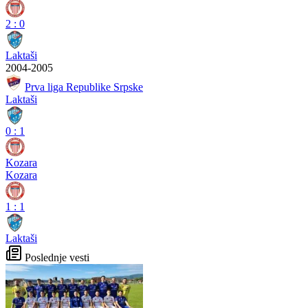
2
:
0
Laktaši
2004-2005
Prva liga Republike Srpske
Laktaši
0
:
1
Kozara
Kozara
1
:
1
Laktaši
Poslednje vesti