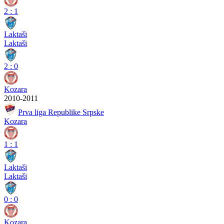
2
:
1
Laktaši
Laktaši
2
:
0
Kozara
2010-2011
Prva liga Republike Srpske
Kozara
1
:
1
Laktaši
Laktaši
0
:
0
Kozara