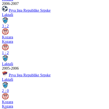
2006-2007
Prva liga Republike Srpske
Laktaši
3
:
2
Kozara
Kozara
1
:
2
Laktaši
2005-2006
Prva liga Republike Srpske
Laktaši
2
:
0
Kozara
Kozara