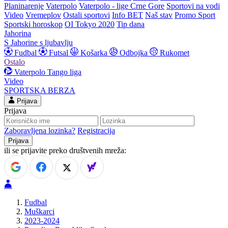
Planinarenje
Vaterpolo
Vaterpolo - lige Crne Gore
Sportovi na vodi
Video
Vremeplov
Ostali sportovi
Info BET
Naš stav
Promo Sport
Sportski horoskop
OI Tokyo 2020
Tip dana
Jahorina
S Jahorine s ljubavlju
Fudbal
Futsal
Košarka
Odbojka
Rukomet
Ostalo
Vaterpolo
Tango liga
Video
SPORTSKA BERZA
Prijava
Prijava
Zaboravljena lozinka?
Registracija
ili se prijavite preko društvenih mreža:
Fudbal
Muškarci
2023-2024