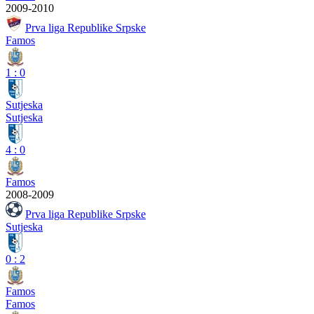
2009-2010
Prva liga Republike Srpske
Famos
1
:
0
Sutjeska
Sutjeska
4
:
0
Famos
2008-2009
Prva liga Republike Srpske
Sutjeska
0
:
2
Famos
Famos