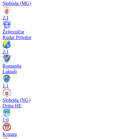
Sloboda (MG)
2:1
Željezničar
Rudar Prijedor
2:1
Romanija
Laktaši
1:1
Sloboda (NG)
Drina HE
1:0
Kozara