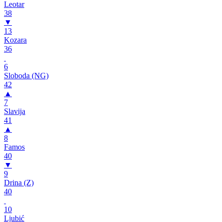
Leotar
38
▼
13
Kozara
36
6
Sloboda (NG)
42
▲
7
Slavija
41
▲
8
Famos
40
▼
9
Drina (Z)
40
10
Ljubić