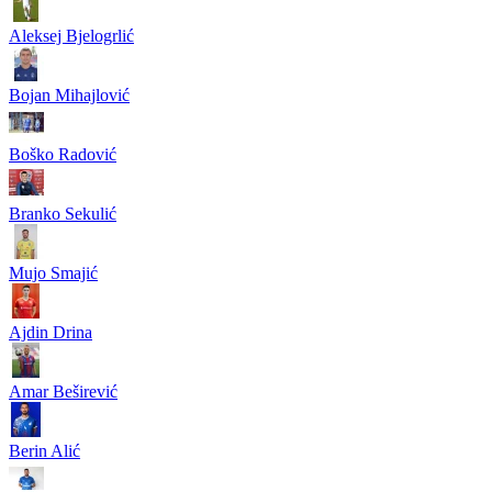
Aleksej Bjelogrlić
Bojan Mihajlović
Boško Radović
Branko Sekulić
Mujo Smajić
Ajdin Drina
Amar Beširević
Berin Alić