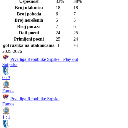
Uspešnost
33%
38%
Broj utakmica
18
18
Broj pobeda
6
7
Broj nerešenih
5
5
Broj poraza
7
6
Dati poeni
24
25
Primljeni poeni
25
24
gol razlika na utakmicama
-1
+1
2025-2026
Prva liga Republike Srpske - Play out
Sutjeska
0
:
3
Famos
Prva liga Republike Srpske
Famos
1
:
1