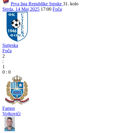
Prva liga Republike Srpske
31. kolo
Sreda, 14 Maj 2025
17:00
Foča
Sutjeska
Foča
2
:
1
0
:
0
Famos
Vojkovići