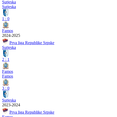
Sutjeska
Sutjeska
1
:
0
Famos
2024-2025
Prva liga Republike Srpske
Sutjeska
2
:
1
Famos
Famos
3
:
0
Sutjeska
2023-2024
Prva liga Republike Srpske
Famos