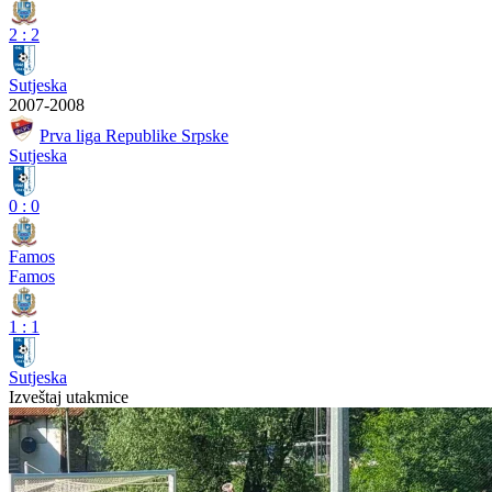
2
:
2
Sutjeska
2007-2008
Prva liga Republike Srpske
Sutjeska
0
:
0
Famos
Famos
1
:
1
Sutjeska
Izveštaj utakmice