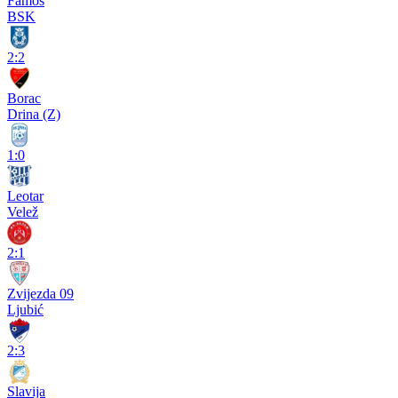
Famos
BSK
2:2
Borac
Drina (Z)
1:0
Leotar
Velež
2:1
Zvijezda 09
Ljubić
2:3
Slavija