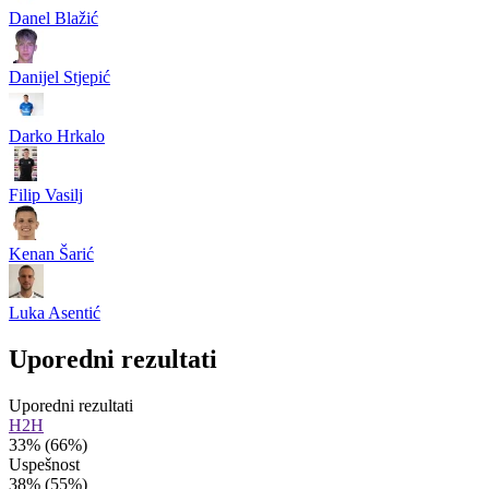
Danel Blažić
Danijel Stjepić
Darko Hrkalo
Filip Vasilj
Kenan Šarić
Luka Asentić
Uporedni rezultati
Uporedni rezultati
H2H
33%
(66%)
Uspešnost
38%
(55%)