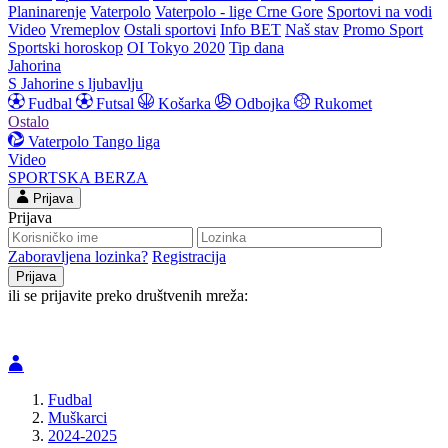
Planinarenje
Vaterpolo
Vaterpolo - lige Crne Gore
Sportovi na vodi
Video
Vremeplov
Ostali sportovi
Info BET
Naš stav
Promo Sport
Sportski horoskop
OI Tokyo 2020
Tip dana
Jahorina
S Jahorine s ljubavlju
Fudbal
Futsal
Košarka
Odbojka
Rukomet
Ostalo
Vaterpolo
Tango liga
Video
SPORTSKA BERZA
Prijava
Prijava
Zaboravljena lozinka?
Registracija
ili se prijavite preko društvenih mreža:
Fudbal
Muškarci
2024-2025