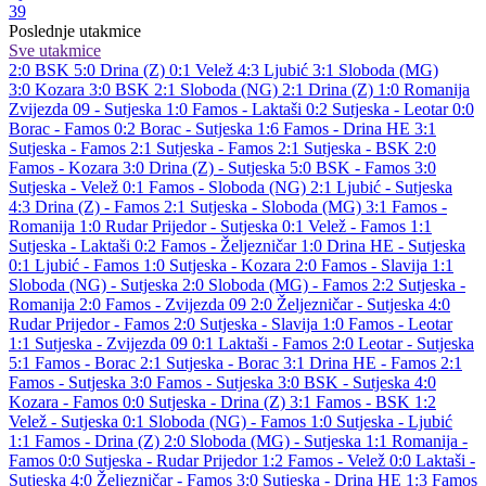
39
Poslednje utakmice
Sve utakmice
2:0
BSK
5:0
Drina (Z)
0:1
Velež
4:3
Ljubić
3:1
Sloboda (MG)
3:0
Kozara
3:0
BSK
2:1
Sloboda (NG)
2:1
Drina (Z)
1:0
Romanija
Zvijezda 09 - Sutjeska 1:0
Famos - Laktaši 0:2
Sutjeska - Leotar 0:0
Borac - Famos 0:2
Borac - Sutjeska 1:6
Famos - Drina HE 3:1
Sutjeska - Famos 2:1
Sutjeska - Famos 2:1
Sutjeska - BSK 2:0
Famos - Kozara 3:0
Drina (Z) - Sutjeska 5:0
BSK - Famos 3:0
Sutjeska - Velež 0:1
Famos - Sloboda (NG) 2:1
Ljubić - Sutjeska
4:3
Drina (Z) - Famos 2:1
Sutjeska - Sloboda (MG) 3:1
Famos -
Romanija 1:0
Rudar Prijedor - Sutjeska 0:1
Velež - Famos 1:1
Sutjeska - Laktaši 0:2
Famos - Željezničar 1:0
Drina HE - Sutjeska
0:1
Ljubić - Famos 1:0
Sutjeska - Kozara 2:0
Famos - Slavija 1:1
Sloboda (NG) - Sutjeska 2:0
Sloboda (MG) - Famos 2:2
Sutjeska -
Romanija 2:0
Famos - Zvijezda 09 2:0
Željezničar - Sutjeska 4:0
Rudar Prijedor - Famos 2:0
Sutjeska - Slavija 1:0
Famos - Leotar
1:1
Sutjeska - Zvijezda 09 0:1
Laktaši - Famos 2:0
Leotar - Sutjeska
5:1
Famos - Borac 2:1
Sutjeska - Borac 3:1
Drina HE - Famos 2:1
Famos - Sutjeska 3:0
Famos - Sutjeska 3:0
BSK - Sutjeska 4:0
Kozara - Famos 0:0
Sutjeska - Drina (Z) 3:1
Famos - BSK 1:2
Velež - Sutjeska 0:1
Sloboda (NG) - Famos 1:0
Sutjeska - Ljubić
1:1
Famos - Drina (Z) 2:0
Sloboda (MG) - Sutjeska 1:1
Romanija -
Famos 0:0
Sutjeska - Rudar Prijedor 1:2
Famos - Velež 0:0
Laktaši -
Sutjeska 4:0
Željezničar - Famos 3:0
Sutjeska - Drina HE 1:3
Famos