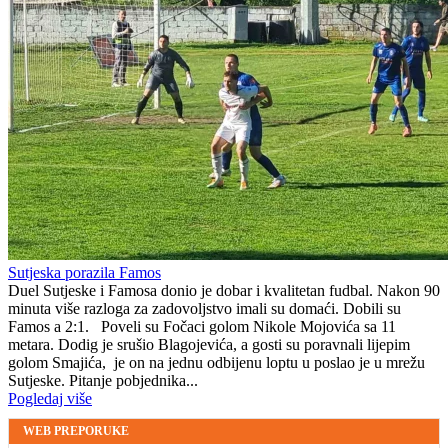
Sutjeska porazila Famos
Duel Sutjeske i Famosa donio je dobar i kvalitetan fudbal. Nakon 90
minuta više razloga za zadovoljstvo imali su domaći. Dobili su
Famos a 2:1. Poveli su Fočaci golom Nikole Mojovića sa 11
metara. Dodig je srušio Blagojevića, a gosti su poravnali lijepim
golom Smajića, je on na jednu odbijenu loptu u poslao je u mrežu
Sutjeske. Pitanje pobjednika...
Pogledaj više
WEB PREPORUKE