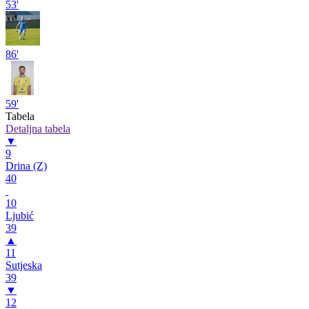
53'
86'
59'
Tabela
Detaljna tabela
▼
9
Drina (Z)
40
10
Ljubić
39
▲
11
Sutjeska
39
▼
12