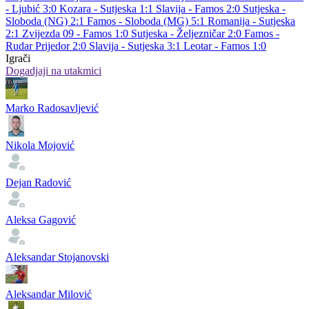
- Ljubić 3:0
Kozara - Sutjeska 1:1
Slavija - Famos 2:0
Sutjeska -
Sloboda (NG) 2:1
Famos - Sloboda (MG) 5:1
Romanija - Sutjeska
2:1
Zvijezda 09 - Famos 1:0
Sutjeska - Željezničar 2:0
Famos -
Rudar Prijedor 2:0
Slavija - Sutjeska 3:1
Leotar - Famos 1:0
Igrači
Dogadjaji na utakmici
Marko Radosavljević
Nikola Mojović
Dejan Radović
Aleksa Gagović
Aleksandar Stojanovski
Aleksandar Milović