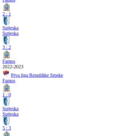
2
:
1
Sutjeska
Sutjeska
3
:
2
Famos
2022-2023
Prva liga Republike Srpske
Famos
1
:
0
Sutjeska
Sutjeska
5
:
3