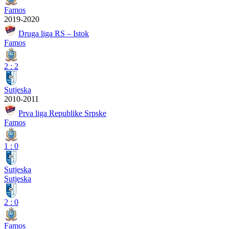
Famos
2019-2020
Druga liga RS – Istok
Famos
2
:
2
Sutjeska
2010-2011
Prva liga Republike Srpske
Famos
1
:
0
Sutjeska
Sutjeska
2
:
0
Famos