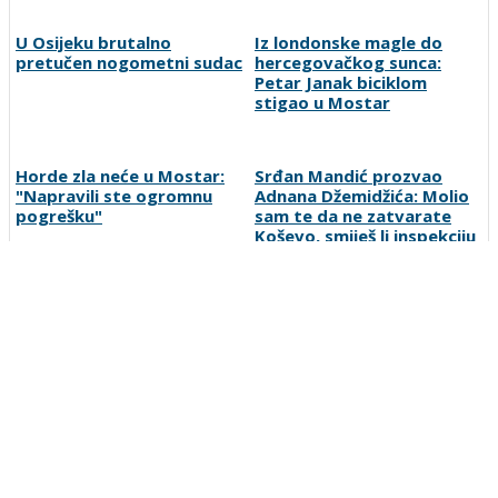
U Osijeku brutalno
Iz londonske magle do
pretučen nogometni sudac
hercegovačkog sunca:
Petar Janak biciklom
stigao u Mostar
Horde zla neće u Mostar:
Srđan Mandić prozvao
"Napravili ste ogromnu
Adnana Džemidžića: Molio
pogrešku"
sam te da ne zatvarate
Koševo, smiješ li inspekciju
poslati Borcu?
Fantasy menadžeri, pozor:
Liga MZ Mostara ulazi u
Stiže jedna od najtraženijih
završnicu grupne faze,
opcija u FPL-u
slijedi borba za
četvrtfinale
Preporučuje ContentExchange