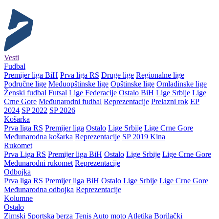
Vesti
Fudbal
Premijer liga BiH
Prva liga RS
Druge lige
Regionalne lige
Područne lige
Međuopštinske lige
Opštinske lige
Omladinske lige
Ženski fudbal
Futsal
Lige Federacije
Ostalo BiH
Lige Srbije
Lige
Crne Gore
Međunarodni fudbal
Reprezentacije
Prelazni rok
EP
2024
SP 2022
SP 2026
Košarka
Prva liga RS
Premijer liga
Ostalo
Lige Srbije
Lige Crne Gore
Međunarodna košarka
Reprezentacije
SP 2019 Kina
Rukomet
Prva Liga RS
Premijer liga BiH
Ostalo
Lige Srbije
Lige Crne Gore
Međunarodni rukomet
Reprezentacije
Odbojka
Prva liga RS
Premijer liga BiH
Ostalo
Lige Srbije
Lige Crne Gore
Međunarodna odbojka
Reprezentacije
Kolumne
Ostalo
Zimski
Sportska berza
Tenis
Auto moto
Atletika
Borilački