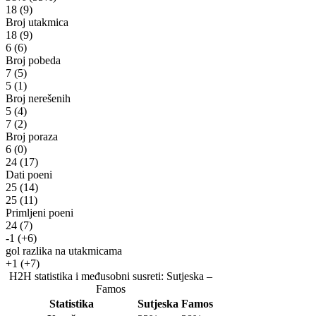
18
(9)
Broj utakmica
18
(9)
6
(6)
Broj pobeda
7
(5)
5
(1)
Broj nerešenih
5
(4)
7
(2)
Broj poraza
6
(0)
24
(17)
Dati poeni
25
(14)
25
(11)
Primljeni poeni
24
(7)
-1
(+6)
gol razlika na utakmicama
+1
(+7)
H2H statistika i međusobni susreti: Sutjeska –
Famos
Statistika
Sutjeska
Famos