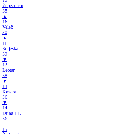
15
Željezničar
35
▲
16
Velež
30
▲
11
Sutjeska
39
▼
12
Leotar
38
▼
13
Kozara
36
▼
14
Drina HE
36
15