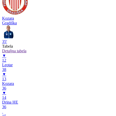
Kozara
Gradiška
35'
Tabela
Detaljna tabela
▼
12
Leotar
38
▼
13
Kozara
36
▼
14
Drina HE
36