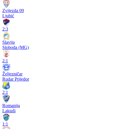
Zvijezda 09
Ljubić
2:3
Slavija
Sloboda (MG)
2:1
Željezničar
Rudar Prijedor
2:1
Romanija
Laktaši
1:1