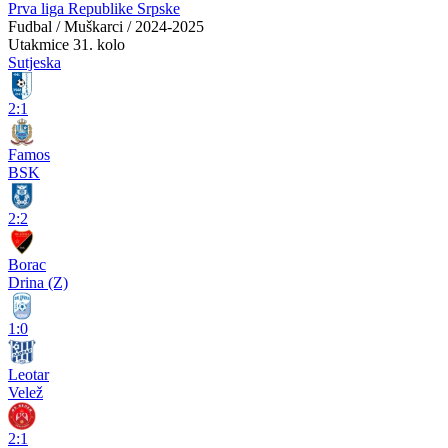
Prva liga Republike Srpske
Fudbal / Muškarci / 2024-2025
Utakmice
31. kolo
Sutjeska
2:1
Famos
BSK
2:2
Borac
Drina (Z)
1:0
Leotar
Velež
2:1