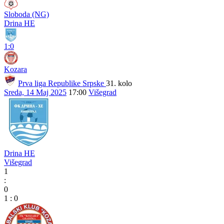
Sloboda (NG)
Drina HE
1:0
Kozara
Prva liga Republike Srpske
31. kolo
Sreda, 14 Maj 2025
17:00
Višegrad
Drina HE
Višegrad
1
:
0
1
:
0