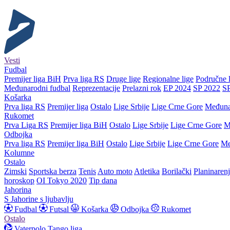
Vesti
Fudbal
Premijer liga BiH
Prva liga RS
Druge lige
Regionalne lige
Područne l
Međunarodni fudbal
Reprezentacije
Prelazni rok
EP 2024
SP 2022
S
Košarka
Prva liga RS
Premijer liga
Ostalo
Lige Srbije
Lige Crne Gore
Međuna
Rukomet
Prva Liga RS
Premijer liga BiH
Ostalo
Lige Srbije
Lige Crne Gore
M
Odbojka
Prva liga RS
Premijer liga BiH
Ostalo
Lige Srbije
Lige Crne Gore
Me
Kolumne
Ostalo
Zimski
Sportska berza
Tenis
Auto moto
Atletika
Borilački
Planinaren
horoskop
OI Tokyo 2020
Tip dana
Jahorina
S Jahorine s ljubavlju
Fudbal
Futsal
Košarka
Odbojka
Rukomet
Ostalo
Vaterpolo
Tango liga