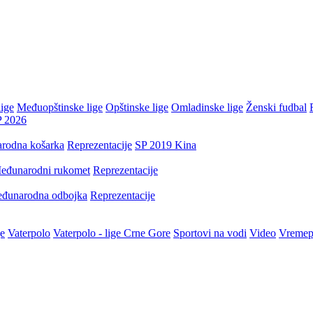
ige
Međuopštinske lige
Opštinske lige
Omladinske lige
Ženski fudbal
P 2026
rodna košarka
Reprezentacije
SP 2019 Kina
eđunarodni rukomet
Reprezentacije
đunarodna odbojka
Reprezentacije
je
Vaterpolo
Vaterpolo - lige Crne Gore
Sportovi na vodi
Video
Vremep