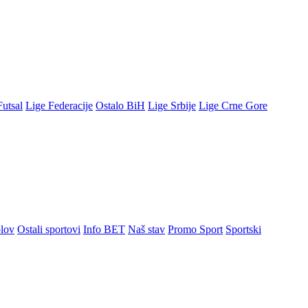
Futsal
Lige Federacije
Ostalo BiH
Lige Srbije
Lige Crne Gore
lov
Ostali sportovi
Info BET
Naš stav
Promo Sport
Sportski