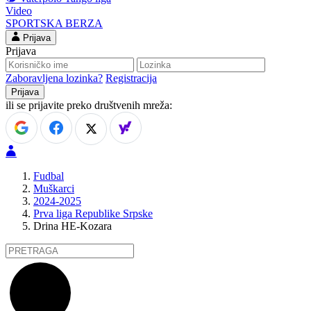
Video
SPORTSKA BERZA
Prijava
Prijava
Zaboravljena lozinka?
Registracija
ili se prijavite preko društvenih mreža:
Fudbal
Muškarci
2024-2025
Prva liga Republike Srpske
Drina HE-Kozara