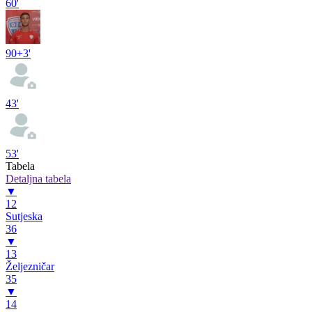
60'
90+3'
43'
53'
Tabela
Detaljna tabela
▼
12
Sutjeska
36
▼
13
Željezničar
35
▼
14