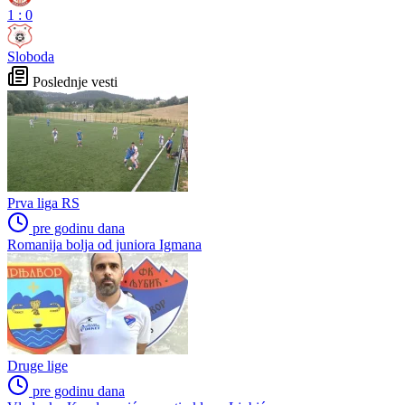
1
:
0
Sloboda
Poslednje vesti
Prva liga RS
pre godinu dana
Romanija bolja od juniora Igmana
Druge lige
pre godinu dana