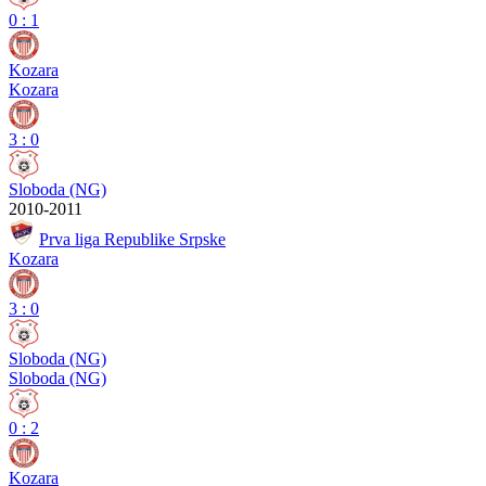
0
:
1
Kozara
Kozara
3
:
0
Sloboda (NG)
2010-2011
Prva liga Republike Srpske
Kozara
3
:
0
Sloboda (NG)
Sloboda (NG)
0
:
2
Kozara