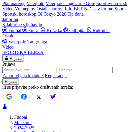
Planinarenje
Vaterpolo
Vaterpolo - lige Crne Gore
Sportovi na vodi
Video
Vremeplov
Ostali sportovi
Info BET
Naš stav
Promo Sport
Sportski horoskop
OI Tokyo 2020
Tip dana
Jahorina
S Jahorine s ljubavlju
Fudbal
Futsal
Košarka
Odbojka
Rukomet
Ostalo
Vaterpolo
Tango liga
Video
SPORTSKA BERZA
Prijava
Prijava
Zaboravljena lozinka?
Registracija
ili se prijavite preko društvenih mreža:
Fudbal
Muškarci
2024-2025