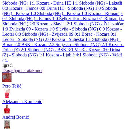
Sloboda (NG) 1:1
Kozara - Drina HE 1:1
Sloboda (NG) - Laktaši
0:0
Kozara - Famos 0:0
Drina HE - Sloboda (NG) 1:0
Sloboda
(NG) - Kozara 1:0
Sloboda (NG) - Kozara 1:0
Kozara - Romanija
0:1
Sloboda (NG) - Famos 1:0
Željezničar - Kozara 0:1
Romanija -
Sloboda (NG) 2:0
Kozara - Slavija 2:1
Sloboda (NG) - Željezničar
1:0
Zvijezda 09 - Kozara 1:0
Slavija - Sloboda (NG) 0:0
Kozara -
Leotar 0:0
Sloboda (NG) - Zvijezda 09 0:1
Borac - Kozara 0:1
Leotar - Sloboda (NG) 2:0
Kozara - Sutjeska 1:1
Sloboda (NG) -
Borac 2:0
BSK - Kozara 2:2
Sutjeska - Sloboda (NG) 2:1
Kozara -
Drina (Z) 2:1
Sloboda (NG) - BSK 3:1
Velež - Kozara 0:0
Drina
(Z) - Sloboda (NG) 1:1
Kozara - Ljubić 4:1
Sloboda (NG) - Velež
4:1
Igrači
Dogadjaji na utakmici
Pero Tešić
Aleksandar Komlenić
Andrej Bosnić