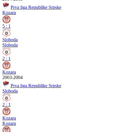
Prva liga Republike Srpske
Kozara
5
:
1
Sloboda
Sloboda
2
:
1
Kozara
2003-2004
Prva liga Republike Srpske
Sloboda
2
:
1
Kozara
Kozara