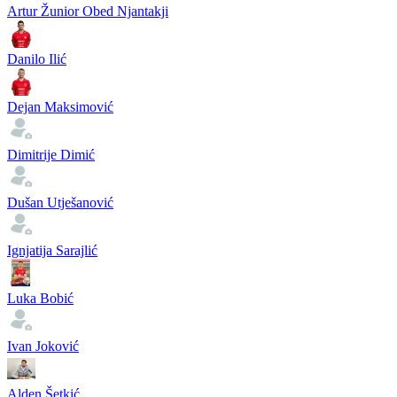
Artur Žunior Obed Njantakji
Danilo Ilić
Dejan Maksimović
Dimitrije Dimić
Dušan Utješanović
Ignjatija Sarajlić
Luka Bobić
Ivan Joković
Alden Šetkić