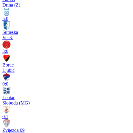
Drina (Z)
5:0
Sutjeska
Velež
3:0
Borac
Ljubić
0:0
Leotar
Sloboda (MG)
0:1
Zvijezda 09