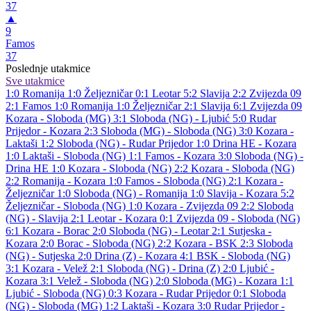
37
▲
9
Famos
37
Poslednje utakmice
Sve utakmice
1:0
Romanija
1:0
Željezničar
0:1
Leotar
5:2
Slavija
2:2
Zvijezda 09
2:1
Famos
1:0
Romanija
1:0
Željezničar
2:1
Slavija
6:1
Zvijezda 09
Kozara - Sloboda (MG) 3:1
Sloboda (NG) - Ljubić 5:0
Rudar
Prijedor - Kozara 2:3
Sloboda (MG) - Sloboda (NG) 3:0
Kozara -
Laktaši 1:2
Sloboda (NG) - Rudar Prijedor 1:0
Drina HE - Kozara
1:0
Laktaši - Sloboda (NG) 1:1
Famos - Kozara 3:0
Sloboda (NG) -
Drina HE 1:0
Kozara - Sloboda (NG) 2:2
Kozara - Sloboda (NG)
2:2
Romanija - Kozara 1:0
Famos - Sloboda (NG) 2:1
Kozara -
Željezničar 1:0
Sloboda (NG) - Romanija 1:0
Slavija - Kozara 5:2
Željezničar - Sloboda (NG) 1:0
Kozara - Zvijezda 09 2:2
Sloboda
(NG) - Slavija 2:1
Leotar - Kozara 0:1
Zvijezda 09 - Sloboda (NG)
6:1
Kozara - Borac 2:0
Sloboda (NG) - Leotar 2:1
Sutjeska -
Kozara 2:0
Borac - Sloboda (NG) 2:2
Kozara - BSK 2:3
Sloboda
(NG) - Sutjeska 2:0
Drina (Z) - Kozara 4:1
BSK - Sloboda (NG)
3:1
Kozara - Velež 2:1
Sloboda (NG) - Drina (Z) 2:0
Ljubić -
Kozara 3:1
Velež - Sloboda (NG) 2:0
Sloboda (MG) - Kozara 1:1
Ljubić - Sloboda (NG) 0:3
Kozara - Rudar Prijedor 0:1
Sloboda
(NG) - Sloboda (MG) 1:2
Laktaši - Kozara 3:0
Rudar Prijedor -