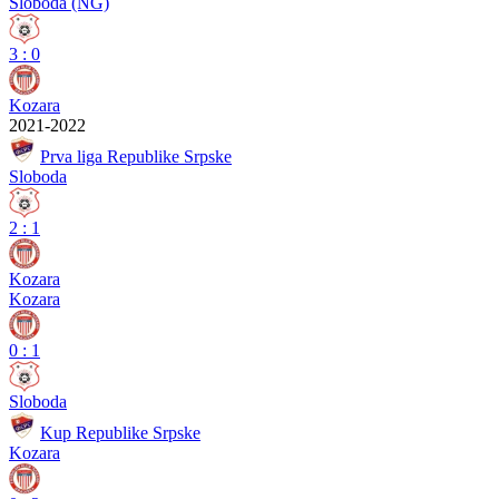
Sloboda (NG)
3
:
0
Kozara
2021-2022
Prva liga Republike Srpske
Sloboda
2
:
1
Kozara
Kozara
0
:
1
Sloboda
Kup Republike Srpske
Kozara