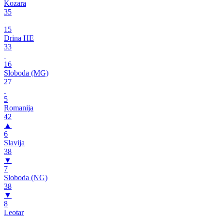
Kozara
35
15
Drina HE
33
16
Sloboda (MG)
27
5
Romanija
42
▲
6
Slavija
38
▼
7
Sloboda (NG)
38
▼
8
Leotar