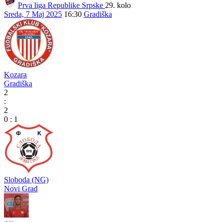
Prva liga Republike Srpske
29. kolo
Sreda, 7 Maj 2025
16:30
Gradiška
Kozara
Gradiška
2
:
2
0
:
1
Sloboda (NG)
Novi Grad