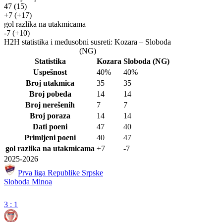
47
(15)
+7
(+17)
gol razlika na utakmicama
-7
(+10)
H2H statistika i međusobni susreti: Kozara – Sloboda
(NG)
Statistika
Kozara
Sloboda (NG)
Uspešnost
40%
40%
Broj utakmica
35
35
Broj pobeda
14
14
Broj nerešenih
7
7
Broj poraza
14
14
Dati poeni
47
40
Primljeni poeni
40
47
gol razlika na utakmicama
+7
-7
2025-2026
Prva liga Republike Srpske
Sloboda Minoa
3
:
1