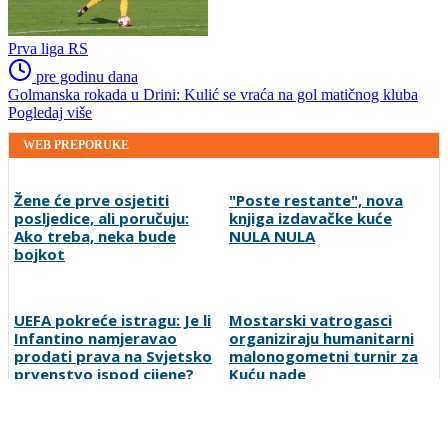
Prva liga RS
pre godinu dana
Golmanska rokada u Drini: Kulić se vraća na gol matičnog kluba
Pogledaj više
WEB PREPORUKE
Žene će prve osjetiti
"Poste restante", nova
posljedice, ali poručuju:
knjiga izdavačke kuće
Ako treba, neka bude
NULA NULA
bojkot