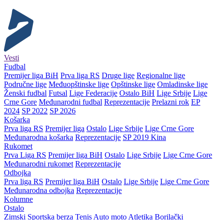
Vesti
Fudbal
Premijer liga BiH
Prva liga RS
Druge lige
Regionalne lige
Područne lige
Međuopštinske lige
Opštinske lige
Omladinske lige
Ženski fudbal
Futsal
Lige Federacije
Ostalo BiH
Lige Srbije
Lige
Crne Gore
Međunarodni fudbal
Reprezentacije
Prelazni rok
EP
2024
SP 2022
SP 2026
Košarka
Prva liga RS
Premijer liga
Ostalo
Lige Srbije
Lige Crne Gore
Međunarodna košarka
Reprezentacije
SP 2019 Kina
Rukomet
Prva Liga RS
Premijer liga BiH
Ostalo
Lige Srbije
Lige Crne Gore
Međunarodni rukomet
Reprezentacije
Odbojka
Prva liga RS
Premijer liga BiH
Ostalo
Lige Srbije
Lige Crne Gore
Međunarodna odbojka
Reprezentacije
Kolumne
Ostalo
Zimski
Sportska berza
Tenis
Auto moto
Atletika
Borilački