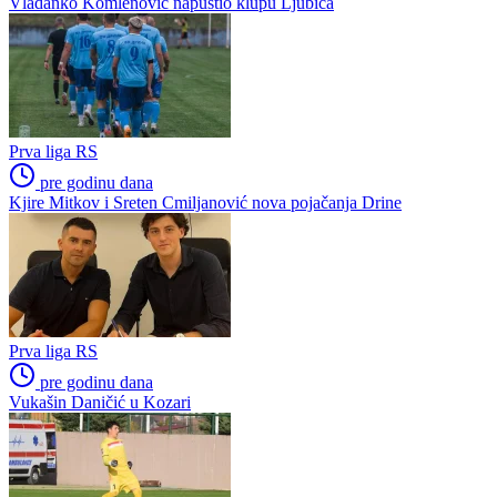
Vladanko Komlenović napustio klupu Ljubića
Prva liga RS
pre godinu dana
Kjire Mitkov i Sreten Cmiljanović nova pojačanja Drine
Prva liga RS
pre godinu dana
Vukašin Daničić u Kozari