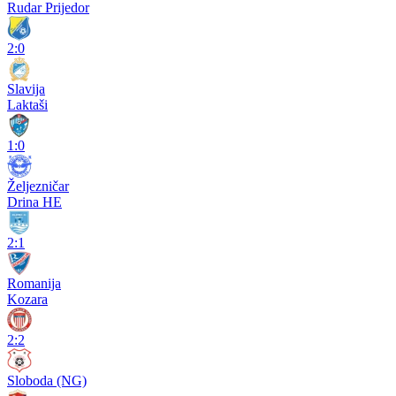
Rudar Prijedor
2:0
Slavija
Laktaši
1:0
Željezničar
Drina HE
2:1
Romanija
Kozara
2:2
Sloboda (NG)