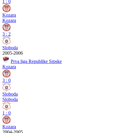
1
:
0
Kozara
Kozara
3
:
2
Sloboda
2005-2006
Prva liga Republike Srpske
Kozara
3
:
0
Sloboda
Sloboda
1
:
0
Kozara
2004-2005