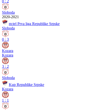
0
:
2
Sloboda
2020-2021
m:tel Prva liga Republike Srpske
Sloboda
0
:
3
Kozara
Kozara
3
:
2
Sloboda
Kup Republike Srpske
Kozara
1
:
1