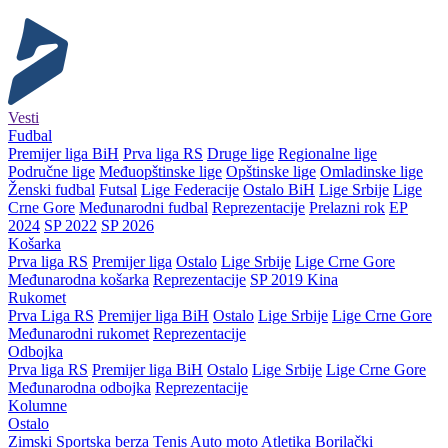
Vesti
Fudbal
Premijer liga BiH
Prva liga RS
Druge lige
Regionalne lige
Područne lige
Međuopštinske lige
Opštinske lige
Omladinske lige
Ženski fudbal
Futsal
Lige Federacije
Ostalo BiH
Lige Srbije
Lige
Crne Gore
Međunarodni fudbal
Reprezentacije
Prelazni rok
EP
2024
SP 2022
SP 2026
Košarka
Prva liga RS
Premijer liga
Ostalo
Lige Srbije
Lige Crne Gore
Međunarodna košarka
Reprezentacije
SP 2019 Kina
Rukomet
Prva Liga RS
Premijer liga BiH
Ostalo
Lige Srbije
Lige Crne Gore
Međunarodni rukomet
Reprezentacije
Odbojka
Prva liga RS
Premijer liga BiH
Ostalo
Lige Srbije
Lige Crne Gore
Međunarodna odbojka
Reprezentacije
Kolumne
Ostalo
Zimski
Sportska berza
Tenis
Auto moto
Atletika
Borilački