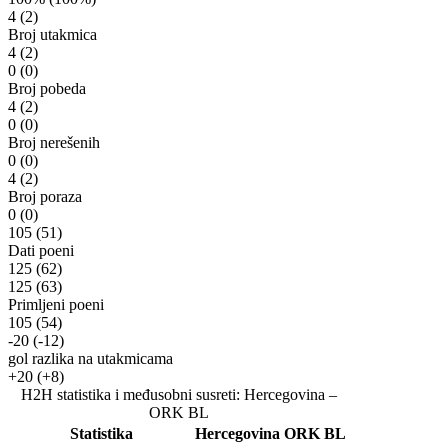
4
(2)
Broj utakmica
4
(2)
0
(0)
Broj pobeda
4
(2)
0
(0)
Broj nerešenih
0
(0)
4
(2)
Broj poraza
0
(0)
105
(51)
Dati poeni
125
(62)
125
(63)
Primljeni poeni
105
(54)
-20
(-12)
gol razlika na utakmicama
+20
(+8)
H2H statistika i međusobni susreti: Hercegovina –
ORK BL
Statistika
Hercegovina
ORK BL