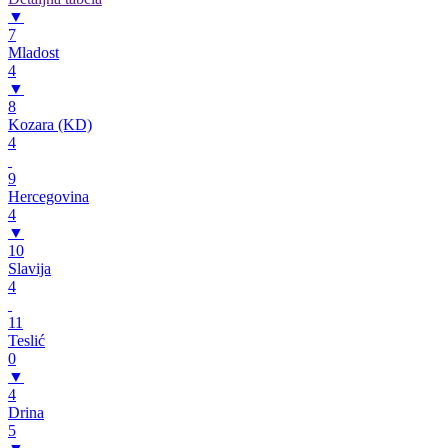
▼
7
Mladost
4
▼
8
Kozara (KD)
4
9
Hercegovina
4
▼
10
Slavija
4
11
Teslić
0
▼
4
Drina
5