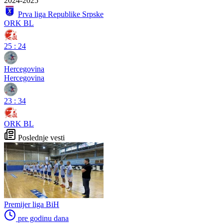
2024-2025
Prva liga Republike Srpske
ORK BL
25
:
24
Hercegovina
Hercegovina
23
:
34
ORK BL
Poslednje vesti
Premijer liga BiH
pre godinu dana