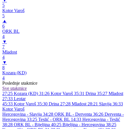
▼
5
Kotor Varoš
5
▲
6
ORK BL
4
▼
7
Mladost
4
▼
8
Kozara (KD)
4
Poslednje utakmice
Sve utakmice
27:25
Kozara (KD)
31:26
Kotor Varoš
35:31
Drina
35:27
Mladost
27:33
Leotar
45:33
Kotor Varoš
35:30
Drina
27:28
Mladost
28:21
Slavija
36:33
Kotor Varoš
Hercegovina - Slavija 34:28
ORK BL - Derventa 36:26
Derventa -
Hercegovina 33:25
Teslić - ORK BL 14:33
Hercegovina - Teslić
38:28
ORK BL - Bijeljina 40:25
Bijeljina - Hercegovina 38:25