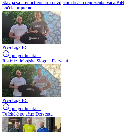
Slavija sa novim trenerom i dvojicom bivših reprezentativaca BiH
počela pripreme
Prva Liga RS
pre godinu dana
Ristić iz dobojske Sloge u Derventi
Prva Liga RS
pre godinu dana
Tufekčić pojačao Derventu