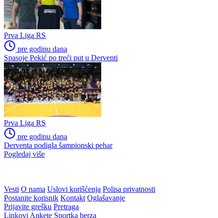
Prva Liga RS
pre godinu dana
Spasoje Pekić po treći put u Derventi
Prva Liga RS
pre godinu dana
Derventa podigla šampionski pehar
Pogledaj više
Vesti
O nama
Uslovi korišćenja
Polisa privatnosti
Postanite korisnik
Kontakt
Oglašavanje
Prijavite grešku
Pretraga
Linkovi
Ankete
Sportka berza