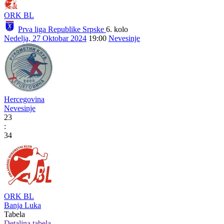
ORK BL
Prva liga Republike Srpske
6. kolo
Nedelja, 27 Oktobar 2024
19:00
Nevesinje
Hercegovina
Nevesinje
23
:
34
ORK BL
Banja Luka
Tabela
Detaljna tabela