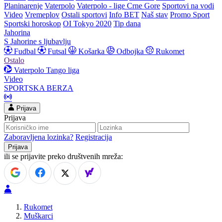
Planinarenje
Vaterpolo
Vaterpolo - lige Crne Gore
Sportovi na vodi
Video
Vremeplov
Ostali sportovi
Info BET
Naš stav
Promo Sport
Sportski horoskop
OI Tokyo 2020
Tip dana
Jahorina
S Jahorine s ljubavlju
Fudbal
Futsal
Košarka
Odbojka
Rukomet
Ostalo
Vaterpolo
Tango liga
Video
SPORTSKA BERZA
Prijava
Prijava
Zaboravljena lozinka?
Registracija
ili se prijavite preko društvenih mreža:
Rukomet
Muškarci