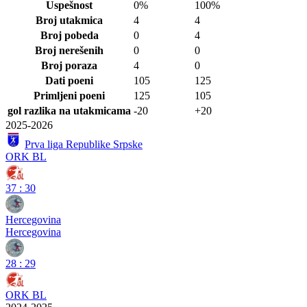
Uspešnost
0%
100%
Broj utakmica
4
4
Broj pobeda
0
4
Broj nerešenih
0
0
Broj poraza
4
0
Dati poeni
105
125
Primljeni poeni
125
105
gol razlika na utakmicama
-20
+20
2025-2026
Prva liga Republike Srpske
ORK BL
37
:
30
Hercegovina
Hercegovina
28
:
29
ORK BL