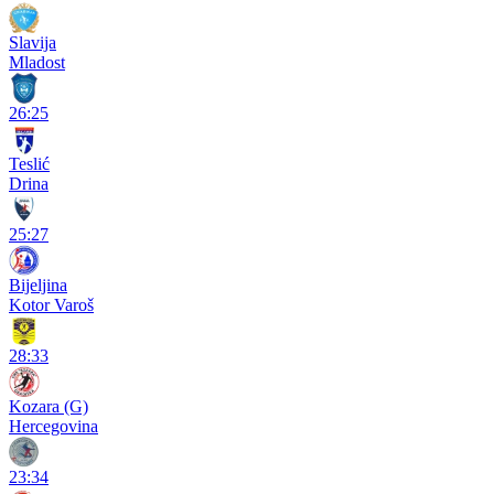
Slavija
Mladost
26:25
Teslić
Drina
25:27
Bijeljina
Kotor Varoš
28:33
Kozara (G)
Hercegovina
23:34