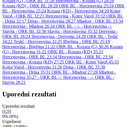
Kozara (G) - ORK BL 31:28
Hercegovina - Kozara (G) 28:26
Kozara (KD) - ORK BL 28:28
ORK BL - Hercegovina 25:24
ORK
BL - Hercegovina 25:24
Kozara (KD) - Hercegovina 34:20
Kotor
Varoš - ORK BL 32:21
Hercegovina - Kotor Varoš 33:32
ORK BL
- Drina 32:17
Drina - Hercegovina 28:27
Mladost - ORK BL 23:34
Hercegovina - Mladost 26:24
ORK BL - -:-
- Hercegovina -:-
Slavija - ORK BL 32:30
Slavija - Hercegovina 35:32
Derventa -
ORK BL 28:24
Hercegovina - Derventa 24:28
ORK BL - Teslić
34:22
Teslić - Hercegovina 32:25
Bijeljina - ORK BL 25:19
Hercegovina - Bijeljina 21:22
ORK BL - Kozara (G) 36:26
Kozara
(G) - Hercegovina 31:22
ORK BL - Kozara (KD) 35:21
Hercegovina - ORK BL 23:34
Hercegovina - ORK BL 23:34
Hercegovina - Kozara (KD) 27:25
ORK BL - Kotor Varoš 45:33
Kotor Varoš - Hercegovina 31:26
Drina - ORK BL 35:30
Hercegovina - Drina 35:31
ORK BL - Mladost 27:28
Mladost -
Hercegovina 35:27
- ORK BL -:-
Hercegovina - -:-
ORK BL -
Slavija 28:21
Uporedni rezultati
Uporedni rezultati
H2H
0%
(0%)
Uspešnost
100%
(100%)