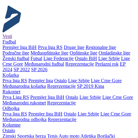
Vesti
Fudbal
Premijer liga BiH
Prva liga RS
Druge lige
Regionalne lige
Područne lige
Međuopštinske lige
Opštinske lige
Omladinske lige
Ženski fudbal
Futsal
Lige Federacije
Ostalo BiH
Lige Srbije
Lige
Crne Gore
Međunarodni fudbal
Reprezentacije
Prelazni rok
EP
2024
SP 2022
SP 2026
Košarka
Prva liga RS
Premijer liga
Ostalo
Lige Srbije
Lige Crne Gore
Međunarodna košarka
Reprezentacije
SP 2019 Kina
Rukomet
Prva Liga RS
Premijer liga BiH
Ostalo
Lige Srbije
Lige Crne Gore
Međunarodni rukomet
Reprezentacije
Odbojka
Prva liga RS
Premijer liga BiH
Ostalo
Lige Srbije
Lige Crne Gore
Međunarodna odbojka
Reprezentacije
Kolumne
Ostalo
Zimski
Sportska berza
Tenis
Auto moto
Atletika
Borilački