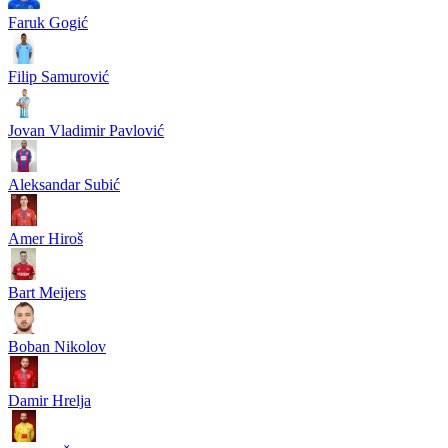
Faruk Gogić
Filip Samurović
Jovan Vladimir Pavlović
Aleksandar Subić
Amer Hiroš
Bart Meijers
Boban Nikolov
Damir Hrelja