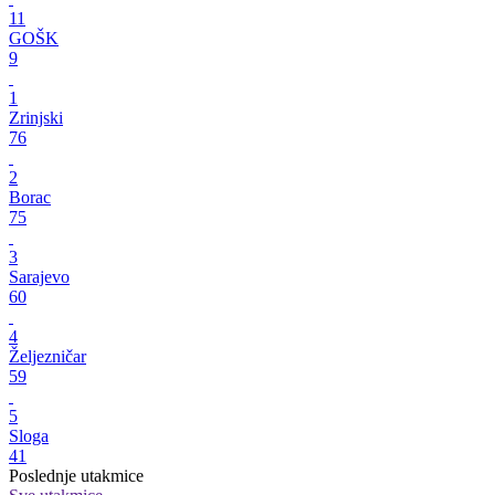
11
GOŠK
9
1
Zrinjski
76
2
Borac
75
3
Sarajevo
60
4
Željezničar
59
5
Sloga
41
Poslednje utakmice