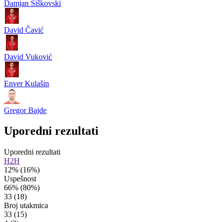
Damjan Šiškovski
David Čavić
David Vuković
Enver Kulašin
Gregor Bajde
Uporedni rezultati
Uporedni rezultati
H2H
12%
(16%)
Uspešnost
66%
(80%)
33
(18)
Broj utakmica
33
(15)