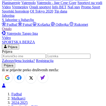
Planinarenje
Vaterpolo
Vaterpolo - lige Crne Gore
Sportovi na vodi
Video
Vremeplov
Ostali sportovi
Info BET
Naš stav
Promo Sport
Sportski horoskop
OI Tokyo 2020
Tip dana
Jahorina
S Jahorine s ljubavlju
Fudbal
Futsal
Košarka
Odbojka
Rukomet
Ostalo
Vaterpolo
Tango liga
Video
SPORTSKA BERZA
Prijava
Prijava
Zaboravljena lozinka?
Registracija
ili se prijavite preko društvenih mreža:
Fudbal
Muškarci
2024-2025