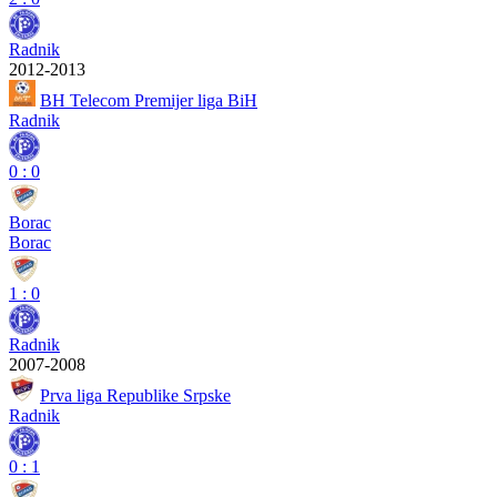
Radnik
2012-2013
BH Telecom Premijer liga BiH
Radnik
0
:
0
Borac
Borac
1
:
0
Radnik
2007-2008
Prva liga Republike Srpske
Radnik
0
:
1