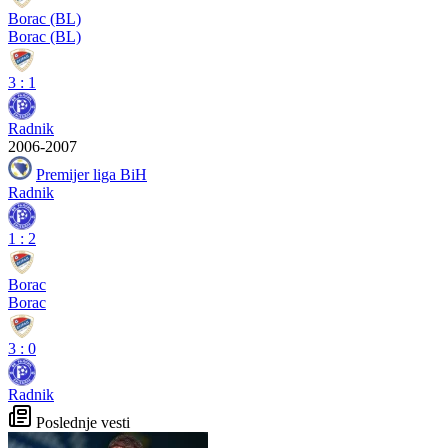
Borac (BL)
Borac (BL)
3
:
1
Radnik
2006-2007
Premijer liga BiH
Radnik
1
:
2
Borac
Borac
3
:
0
Radnik
Poslednje vesti