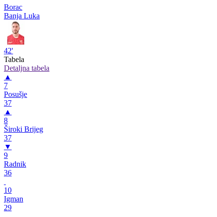
Borac
Banja Luka
42'
Tabela
Detaljna tabela
▲
7
Posušje
37
▲
8
Široki Brijeg
37
▼
9
Radnik
36
10
Igman
29