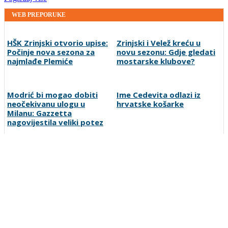
WEB PREPORUKE
HŠK Zrinjski otvorio upise:
Zrinjski i Velež kreću u
Počinje nova sezona za
novu sezonu: Gdje gledati
najmlađe Plemiće
mostarske klubove?
Modrić bi mogao dobiti
Ime Cedevita odlazi iz
neočekivanu ulogu u
hrvatske košarke
Milanu: Gazzetta
nagovijestila veliki potez