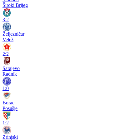
Široki Brijeg
3:2
Željezničar
Velež
2:2
Sarajevo
Radnik
1:0
Borac
Posušje
1:2
Zrinjski