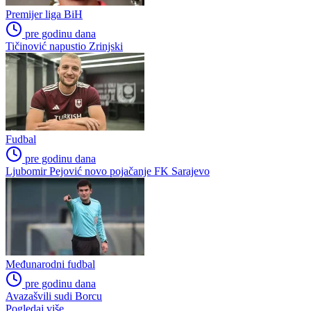
Premijer liga BiH
pre godinu dana
Tičinović napustio Zrinjski
Fudbal
pre godinu dana
Ljubomir Pejović novo pojačanje FK Sarajevo
Međunarodni fudbal
pre godinu dana
Avazašvili sudi Borcu
Pogledaj više