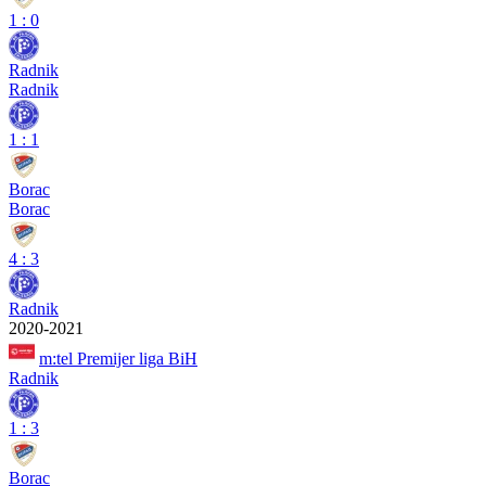
1
:
0
Radnik
Radnik
1
:
1
Borac
Borac
4
:
3
Radnik
2020-2021
m:tel Premijer liga BiH
Radnik
1
:
3
Borac