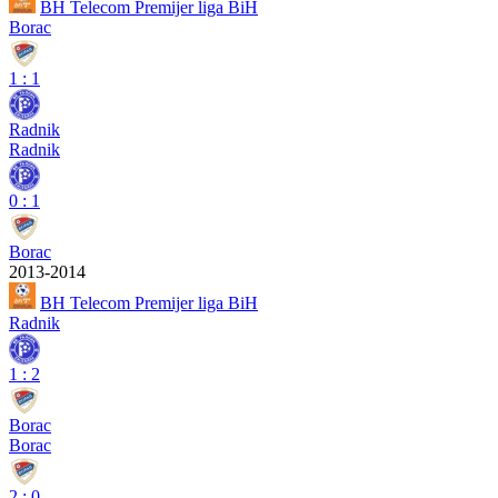
BH Telecom Premijer liga BiH
Borac
1
:
1
Radnik
Radnik
0
:
1
Borac
2013-2014
BH Telecom Premijer liga BiH
Radnik
1
:
2
Borac
Borac
2
:
0