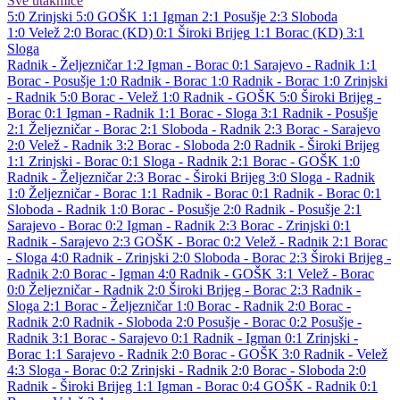
Sve utakmice
5:0
Zrinjski
5:0
GOŠK
1:1
Igman
2:1
Posušje
2:3
Sloboda
1:0
Velež
2:0
Borac (KD)
0:1
Široki Brijeg
1:1
Borac (KD)
3:1
Sloga
Radnik - Željezničar 1:2
Igman - Borac 0:1
Sarajevo - Radnik 1:1
Borac - Posušje 1:0
Radnik - Borac 1:0
Radnik - Borac 1:0
Zrinjski
- Radnik 5:0
Borac - Velež 1:0
Radnik - GOŠK 5:0
Široki Brijeg -
Borac 0:1
Igman - Radnik 1:1
Borac - Sloga 3:1
Radnik - Posušje
2:1
Željezničar - Borac 2:1
Sloboda - Radnik 2:3
Borac - Sarajevo
2:0
Velež - Radnik 3:2
Borac - Sloboda 2:0
Radnik - Široki Brijeg
1:1
Zrinjski - Borac 0:1
Sloga - Radnik 2:1
Borac - GOŠK 1:0
Radnik - Željezničar 2:3
Borac - Široki Brijeg 3:0
Sloga - Radnik
1:0
Željezničar - Borac 1:1
Radnik - Borac 0:1
Radnik - Borac 0:1
Sloboda - Radnik 1:0
Borac - Posušje 2:0
Radnik - Posušje 2:1
Sarajevo - Borac 0:2
Igman - Radnik 2:3
Borac - Zrinjski 0:1
Radnik - Sarajevo 2:3
GOŠK - Borac 0:2
Velež - Radnik 2:1
Borac
- Sloga 4:0
Radnik - Zrinjski 2:0
Sloboda - Borac 2:3
Široki Brijeg -
Radnik 2:0
Borac - Igman 4:0
Radnik - GOŠK 3:1
Velež - Borac
0:0
Željezničar - Radnik 2:0
Široki Brijeg - Borac 2:3
Radnik -
Sloga 2:1
Borac - Željezničar 1:0
Borac - Radnik 2:0
Borac -
Radnik 2:0
Radnik - Sloboda 2:0
Posušje - Borac 0:2
Posušje -
Radnik 3:1
Borac - Sarajevo 0:1
Radnik - Igman 0:1
Zrinjski -
Borac 1:1
Sarajevo - Radnik 2:0
Borac - GOŠK 3:0
Radnik - Velež
4:3
Sloga - Borac 0:2
Zrinjski - Radnik 2:0
Borac - Sloboda 2:0
Radnik - Široki Brijeg 1:1
Igman - Borac 0:4
GOŠK - Radnik 0:1