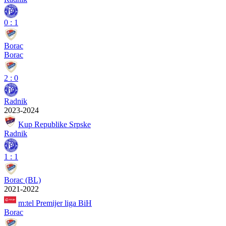
0
:
1
Borac
Borac
2
:
0
Radnik
2023-2024
Kup Republike Srpske
Radnik
1
:
1
Borac (BL)
2021-2022
m:tel Premijer liga BiH
Borac