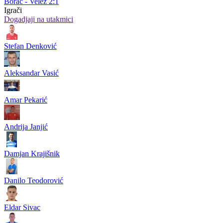
Borac - Velež 2:1
Igrači
Dogadjaji na utakmici
Stefan Denković
Aleksandar Vasić
Amar Pekarić
Andrija Janjić
Damjan Krajišnik
Danilo Teodorović
Eldar Sivac