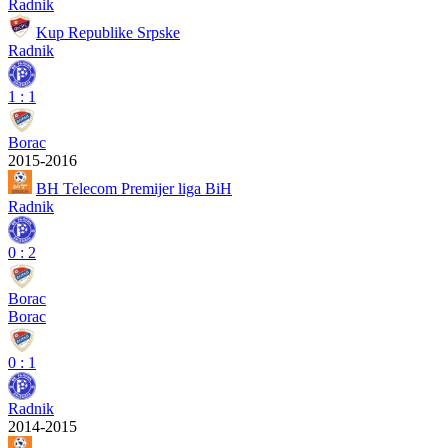
Radnik
Kup Republike Srpske
Radnik
1
:
1
Borac
2015-2016
BH Telecom Premijer liga BiH
Radnik
0
:
2
Borac
Borac
0
:
1
Radnik
2014-2015