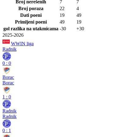
Broj nerešenih
7
7
Broj poraza
22
4
Dati poeni
19
49
Primljeni poeni
49
19
gol razlika na utakmicama
-30
+30
2025-2026
WWIN liga
Radnik
0
:
0
Borac
Borac
1
:
0
Radnik
Radnik
0
:
1