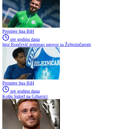
Premijer liga BiH
pre godinu dana
Igor Rončević potpisao ugovor sa Željezničarom
Premijer liga BiH
pre godinu dana
Kolin Sidorf na Grbavici