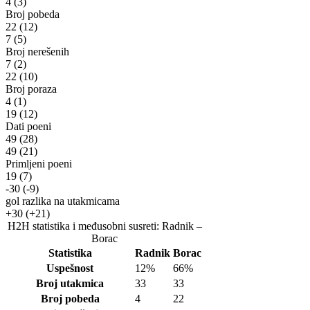
4
(3)
Broj pobeda
22
(12)
7
(5)
Broj nerešenih
7
(2)
22
(10)
Broj poraza
4
(1)
19
(12)
Dati poeni
49
(28)
49
(21)
Primljeni poeni
19
(7)
-30
(-9)
gol razlika na utakmicama
+30
(+21)
H2H statistika i međusobni susreti: Radnik –
Borac
Statistika
Radnik
Borac
Uspešnost
12%
66%
Broj utakmica
33
33
Broj pobeda
4
22