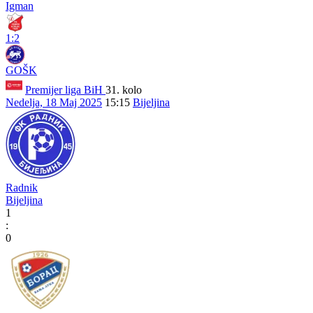
Igman
1:2
GOŠK
Premijer liga BiH
31. kolo
Nedelja, 18 Maj 2025
15:15
Bijeljina
Radnik
Bijeljina
1
:
0