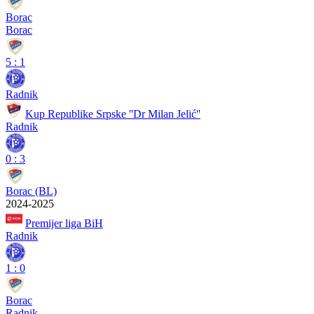
Borac
Borac
5
:
1
Radnik
Kup Republike Srpske ''Dr Milan Jelić''
Radnik
0
:
3
Borac (BL)
2024-2025
Premijer liga BiH
Radnik
1
:
0
Borac
Radnik