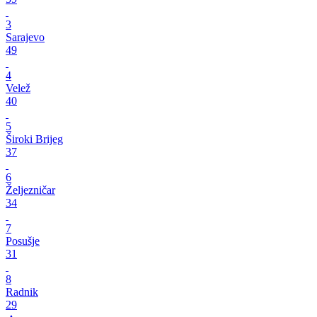
3
Sarajevo
49
4
Velež
40
5
Široki Brijeg
37
6
Željezničar
34
7
Posušje
31
8
Radnik
29