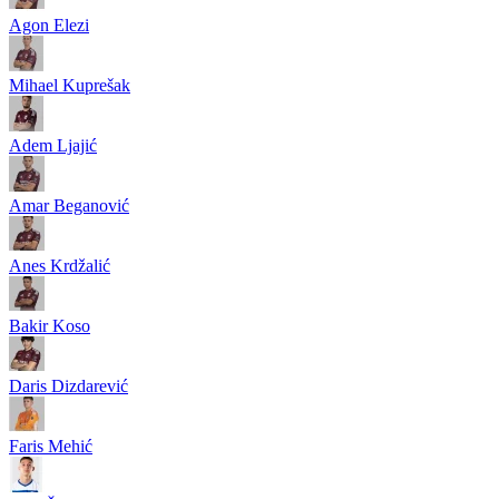
Agon Elezi
Mihael Kuprešak
Adem Ljajić
Amar Beganović
Anes Krdžalić
Bakir Koso
Daris Dizdarević
Faris Mehić