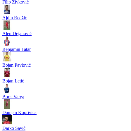
Filip Živković
Ajdin Redžić
Alen Dejanović
Benjamin Tatar
Bojan Pavlović
Bojan Letić
Boris Varga
Damjan Koprivica
Darko Savić