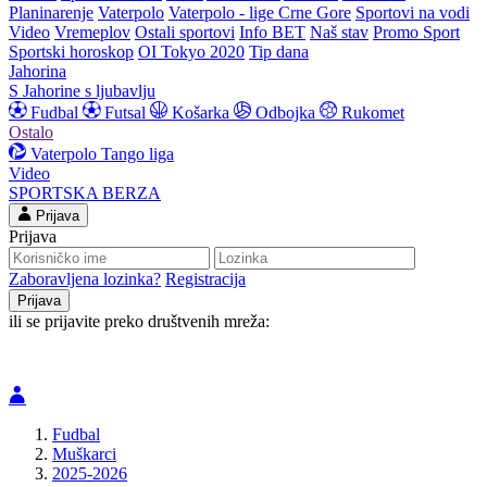
Planinarenje
Vaterpolo
Vaterpolo - lige Crne Gore
Sportovi na vodi
Video
Vremeplov
Ostali sportovi
Info BET
Naš stav
Promo Sport
Sportski horoskop
OI Tokyo 2020
Tip dana
Jahorina
S Jahorine s ljubavlju
Fudbal
Futsal
Košarka
Odbojka
Rukomet
Ostalo
Vaterpolo
Tango liga
Video
SPORTSKA BERZA
Prijava
Prijava
Zaboravljena lozinka?
Registracija
ili se prijavite preko društvenih mreža:
Fudbal
Muškarci
2025-2026