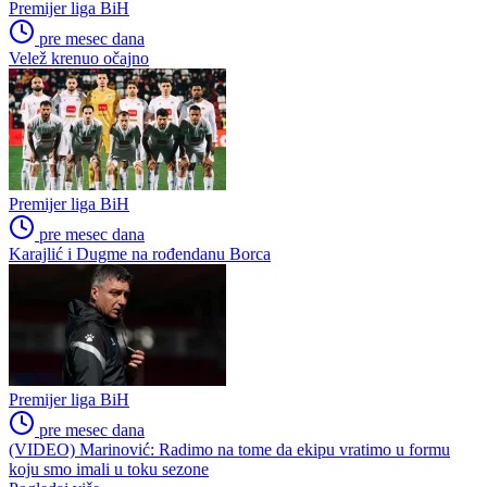
Premijer liga BiH
pre mesec dana
Velež krenuo očajno
Premijer liga BiH
pre mesec dana
Karajlić i Dugme na rođendanu Borca
Premijer liga BiH
pre mesec dana
(VIDEO) Marinović: Radimo na tome da ekipu vratimo u formu
koju smo imali u toku sezone