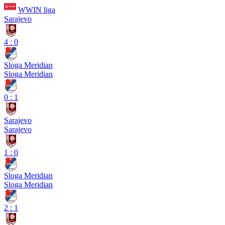
WWIN liga
Sarajevo
4
:
0
Sloga Meridian
Sloga Meridian
0
:
1
Sarajevo
Sarajevo
1
:
0
Sloga Meridian
Sloga Meridian
2
:
1