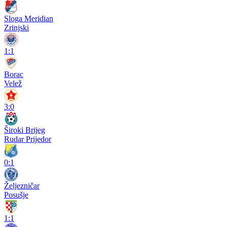
Sloga Meridian
Zrinjski
1:1
Borac
Velež
3:0
Široki Brijeg
Rudar Prijedor
0:1
Željezničar
Posušje
1:1