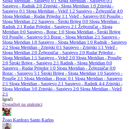
Sloga Meridian - Sarajevo 0:1
Sloga Meridian - Sarajevo 0:1
Sarajevo - Radnik 2:0
Zrinjski - Sloga Meridian 1:0
Zrinjski -
Sarajevo 0:1
Sloga Meridian - Velež 1:2
Sarajevo - Željezničar 4:0
Sloga Meridian - Rudar Prijedor 1:1
Velež - Sarajevo 0:0
Posušje -
Sloga Meridian 2:2
Sarajevo - Široki Brijeg 0:0
Sloga Meridian -
Radnik 2:1
Rudar Prijedor - Sarajevo 2:1
Željezničar - Sloga
Meridian 0:0
Sarajevo - Borac 1:0
Sloga Meridian - Široki Brijeg
0:0
Posušje - Sarajevo 0:3
Borac - Sloga Meridian 2:1
Sarajevo -
Sloga Meridian 1:0
Sarajevo - Sloga Meridian 1:0
Radnik - Sarajevo
2:2
Sloga Meridian - Zrinjski 0:1
Sarajevo - Zrinjski 1:1
Velež -
Sloga Meridian 2:0
Željezničar - Sarajevo 2:0
Rudar Prijedor -
Sloga Meridian 1:1
Sarajevo - Velež 2:0
Sloga Meridian - Posušje
2:0
Široki Brijeg - Sarajevo 2:1
Radnik - Sloga Meridian 0:0
Sarajevo - Rudar Prijedor 1:0
Sloga Meridian - Željezničar 0:0
Borac - Sarajevo 5:1
Široki Brijeg - Sloga Meridian 1:0
Sarajevo -
Posušje 2:1
Sloga Meridian - Borac 0:1
Sloga Meridian - Sarajevo
2:1
Sloga Meridian - Sarajevo 2:1
Sarajevo - Radnik 4:4
Zrinjski -
Sloga Meridian 3:0
Zrinjski - Sarajevo 2:0
Sloga Meridian - Velež
2:1
Igrači
Dogadjaji na utakmici
Žoao Kardozo Santo Karlos