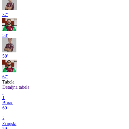
37'
53'
58'
67'
Tabela
Detaljna tabela
1
Borac
69
2
Zrinjski
59