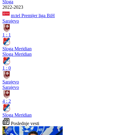
Sloga
2022-2023
m:tel Premijer liga BiH
Sarajevo
1
:
1
Sloga Meridian
Sloga Meridian
1
:
0
Sarajevo
Sarajevo
4
:
2
Sloga Meridian
Poslednje vesti