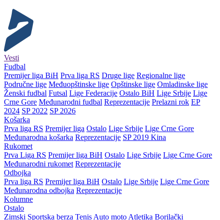
Vesti
Fudbal
Premijer liga BiH
Prva liga RS
Druge lige
Regionalne lige
Područne lige
Međuopštinske lige
Opštinske lige
Omladinske lige
Ženski fudbal
Futsal
Lige Federacije
Ostalo BiH
Lige Srbije
Lige
Crne Gore
Međunarodni fudbal
Reprezentacije
Prelazni rok
EP
2024
SP 2022
SP 2026
Košarka
Prva liga RS
Premijer liga
Ostalo
Lige Srbije
Lige Crne Gore
Međunarodna košarka
Reprezentacije
SP 2019 Kina
Rukomet
Prva Liga RS
Premijer liga BiH
Ostalo
Lige Srbije
Lige Crne Gore
Međunarodni rukomet
Reprezentacije
Odbojka
Prva liga RS
Premijer liga BiH
Ostalo
Lige Srbije
Lige Crne Gore
Međunarodna odbojka
Reprezentacije
Kolumne
Ostalo
Zimski
Sportska berza
Tenis
Auto moto
Atletika
Borilački