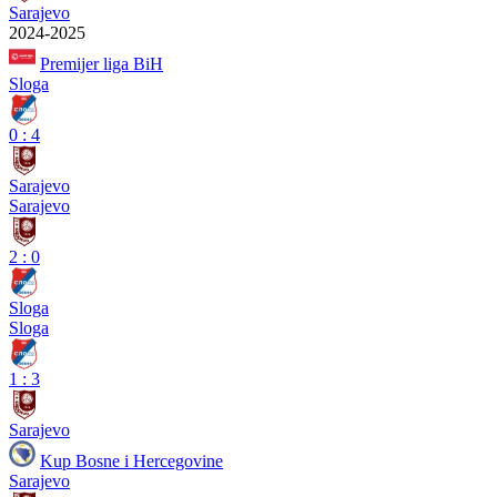
Sarajevo
2024-2025
Premijer liga BiH
Sloga
0
:
4
Sarajevo
Sarajevo
2
:
0
Sloga
Sloga
1
:
3
Sarajevo
Kup Bosne i Hercegovine
Sarajevo