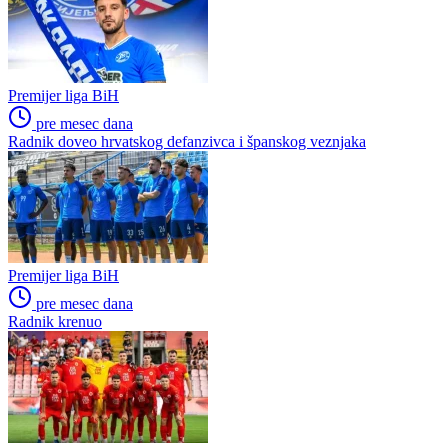
Premijer liga BiH
pre mesec dana
Radnik doveo hrvatskog defanzivca i španskog veznjaka
Premijer liga BiH
pre mesec dana
Radnik krenuo