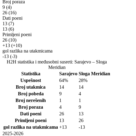
Broj poraza
9
(4)
26
(16)
Dati poeni
13
(7)
13
(6)
Primljeni poeni
26
(10)
+13
(+10)
gol razlika na utakmicama
-13
(-3)
H2H statistika i međusobni susreti: Sarajevo – Sloga
Meridian
Statistika
Sarajevo
Sloga Meridian
Uspešnost
64%
28%
Broj utakmica
14
14
Broj pobeda
9
4
Broj nerešenih
1
1
Broj poraza
4
9
Dati poeni
26
13
Primljeni poeni
13
26
gol razlika na utakmicama
+13
-13
2025-2026