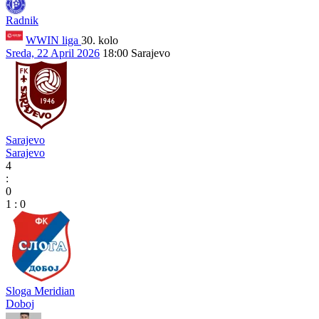
Radnik
WWIN liga
30. kolo
Sreda, 22 April 2026
18:00
Sarajevo
Sarajevo
Sarajevo
4
:
0
1
:
0
Sloga Meridian
Doboj