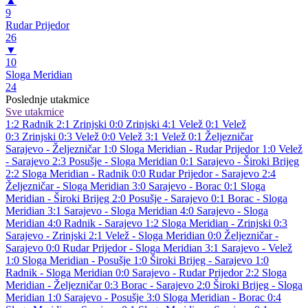
▲
9
Rudar Prijedor
26
▼
10
Sloga Meridian
24
Poslednje utakmice
Sve utakmice
1:2
Radnik
2:1
Zrinjski
0:0
Zrinjski
4:1
Velež
0:1
Velež
0:3
Zrinjski
0:3
Velež
0:0
Velež
3:1
Velež
0:1
Željezničar
Sarajevo - Željezničar 1:0
Sloga Meridian - Rudar Prijedor 1:0
Velež
- Sarajevo 2:3
Posušje - Sloga Meridian 0:1
Sarajevo - Široki Brijeg
2:2
Sloga Meridian - Radnik 0:0
Rudar Prijedor - Sarajevo 2:4
Željezničar - Sloga Meridian 3:0
Sarajevo - Borac 0:1
Sloga
Meridian - Široki Brijeg 2:0
Posušje - Sarajevo 0:1
Borac - Sloga
Meridian 3:1
Sarajevo - Sloga Meridian 4:0
Sarajevo - Sloga
Meridian 4:0
Radnik - Sarajevo 1:2
Sloga Meridian - Zrinjski 0:3
Sarajevo - Zrinjski 2:1
Velež - Sloga Meridian 0:0
Željezničar -
Sarajevo 0:0
Rudar Prijedor - Sloga Meridian 3:1
Sarajevo - Velež
1:0
Sloga Meridian - Posušje 1:0
Široki Brijeg - Sarajevo 1:0
Radnik - Sloga Meridian 0:0
Sarajevo - Rudar Prijedor 2:2
Sloga
Meridian - Željezničar 0:3
Borac - Sarajevo 2:0
Široki Brijeg - Sloga
Meridian 1:0
Sarajevo - Posušje 3:0
Sloga Meridian - Borac 0:4