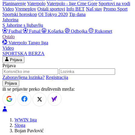
Planinarenje
Vaterpolo
Vaterpolo - lige Crne Gore
Sportovi na vodi
Video
Vremeplov
Ostali sportovi
Info BET
Naš stav
Promo Sport
Sportski horoskop
OI Tokyo 2020
Tip dana
Jahorina
S Jahorine s ljubavlju
Fudbal
Futsal
Košarka
Odbojka
Rukomet
Ostalo
Vaterpolo
Tango liga
Video
SPORTSKA BERZA
Prijava
Prijava
Zaboravljena lozinka?
Registracija
ili se prijavite preko društvenih mreža:
WWIN liga
Sloga
Bojan Pavlović