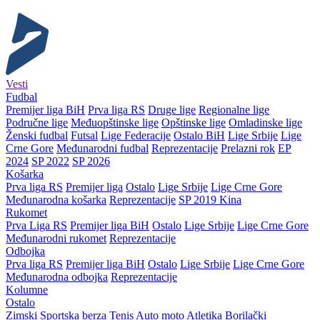
Vesti
Fudbal
Premijer liga BiH
Prva liga RS
Druge lige
Regionalne lige
Područne lige
Međuopštinske lige
Opštinske lige
Omladinske lige
Ženski fudbal
Futsal
Lige Federacije
Ostalo BiH
Lige Srbije
Lige
Crne Gore
Međunarodni fudbal
Reprezentacije
Prelazni rok
EP
2024
SP 2022
SP 2026
Košarka
Prva liga RS
Premijer liga
Ostalo
Lige Srbije
Lige Crne Gore
Međunarodna košarka
Reprezentacije
SP 2019 Kina
Rukomet
Prva Liga RS
Premijer liga BiH
Ostalo
Lige Srbije
Lige Crne Gore
Međunarodni rukomet
Reprezentacije
Odbojka
Prva liga RS
Premijer liga BiH
Ostalo
Lige Srbije
Lige Crne Gore
Međunarodna odbojka
Reprezentacije
Kolumne
Ostalo
Zimski
Sportska berza
Tenis
Auto moto
Atletika
Borilački