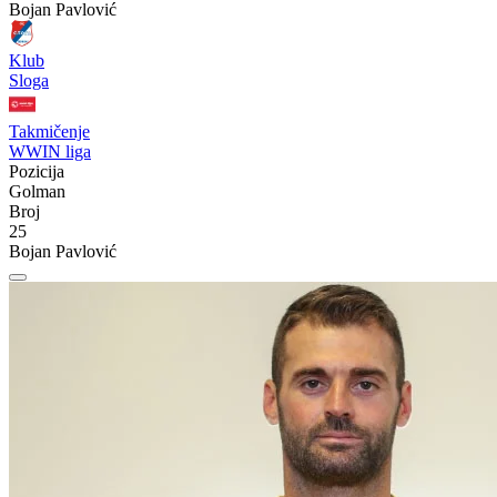
Bojan Pavlović
Klub
Sloga
Takmičenje
WWIN liga
Pozicija
Golman
Broj
25
Bojan Pavlović