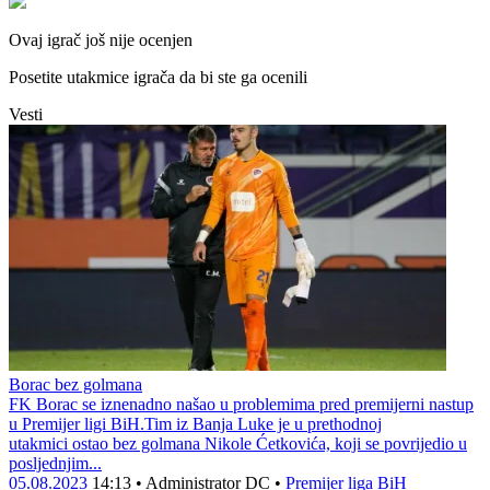
Ovaj igrač još nije ocenjen
Posetite utakmice igrača da bi ste ga ocenili
Vesti
Borac bez golmana
FK Borac se iznenadno našao u problemima pred premijerni nastup
u Premijer ligi BiH.Tim iz Banja Luke je u prethodnoj
utakmici ostao bez golmana Nikole Ćetkovića, koji se povrijedio u
posljednjim...
05.08.2023
14:13
•
Administrator DC
•
Premijer liga BiH