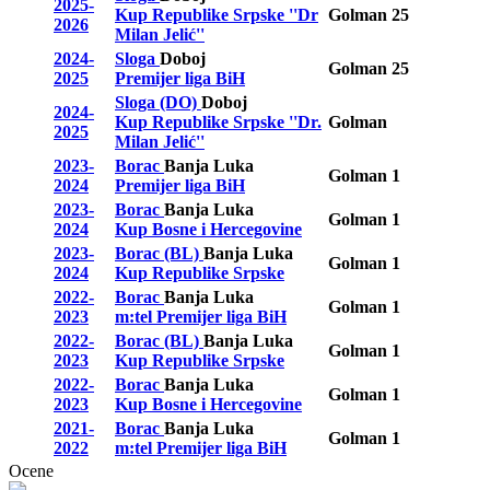
2025-
Kup Republike Srpske ''Dr
Golman
25
2026
Milan Jelić''
2024-
Sloga
Doboj
Golman
25
2025
Premijer liga BiH
Sloga (DO)
Doboj
2024-
Kup Republike Srpske ''Dr.
Golman
2025
Milan Jelić''
2023-
Borac
Banja Luka
Golman
1
2024
Premijer liga BiH
2023-
Borac
Banja Luka
Golman
1
2024
Kup Bosne i Hercegovine
2023-
Borac (BL)
Banja Luka
Golman
1
2024
Kup Republike Srpske
2022-
Borac
Banja Luka
Golman
1
2023
m:tel Premijer liga BiH
2022-
Borac (BL)
Banja Luka
Golman
1
2023
Kup Republike Srpske
2022-
Borac
Banja Luka
Golman
1
2023
Kup Bosne i Hercegovine
2021-
Borac
Banja Luka
Golman
1
2022
m:tel Premijer liga BiH
Ocene