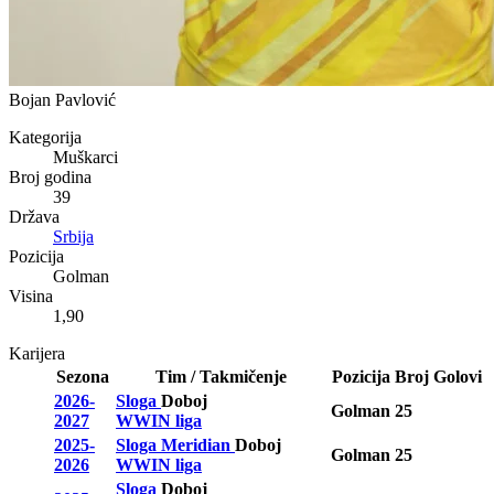
Bojan Pavlović
Kategorija
Muškarci
Broj godina
39
Država
Srbija
Pozicija
Golman
Visina
1,90
Karijera
Sezona
Tim / Takmičenje
Pozicija
Broj
Golovi
2026-
Sloga
Doboj
Golman
25
2027
WWIN liga
2025-
Sloga Meridian
Doboj
Golman
25
2026
WWIN liga
Sloga
Doboj