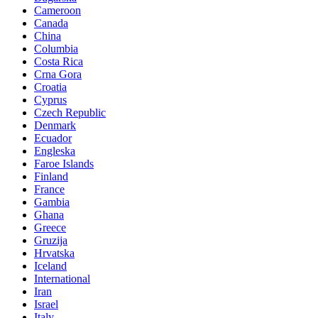
Cameroon
Canada
China
Columbia
Costa Rica
Crna Gora
Croatia
Cyprus
Czech Republic
Denmark
Ecuador
Engleska
Faroe Islands
Finland
France
Gambia
Ghana
Greece
Gruzija
Hrvatska
Iceland
International
Iran
Israel
Italy