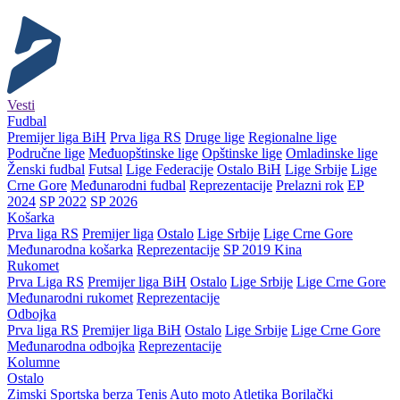
Vesti
Fudbal
Premijer liga BiH
Prva liga RS
Druge lige
Regionalne lige
Područne lige
Međuopštinske lige
Opštinske lige
Omladinske lige
Ženski fudbal
Futsal
Lige Federacije
Ostalo BiH
Lige Srbije
Lige
Crne Gore
Međunarodni fudbal
Reprezentacije
Prelazni rok
EP
2024
SP 2022
SP 2026
Košarka
Prva liga RS
Premijer liga
Ostalo
Lige Srbije
Lige Crne Gore
Međunarodna košarka
Reprezentacije
SP 2019 Kina
Rukomet
Prva Liga RS
Premijer liga BiH
Ostalo
Lige Srbije
Lige Crne Gore
Međunarodni rukomet
Reprezentacije
Odbojka
Prva liga RS
Premijer liga BiH
Ostalo
Lige Srbije
Lige Crne Gore
Međunarodna odbojka
Reprezentacije
Kolumne
Ostalo
Zimski
Sportska berza
Tenis
Auto moto
Atletika
Borilački