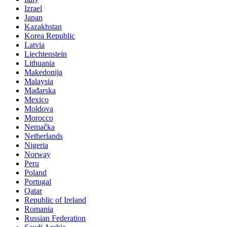
Izrael
Japan
Kazakhstan
Korea Republic
Latvia
Liechtenstein
Lithuania
Makedonija
Malaysia
Mađarska
Mexico
Moldova
Morocco
Nemačka
Netherlands
Nigeria
Norway
Peru
Poland
Portugal
Qatar
Republic of Ireland
Romania
Russian Federation