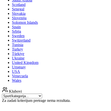
Saudi Arabia
Scotland
Senegal
Slovakia
Slovenija
Solomon Islands
Spain
Srbija
Sweden
Switzerland
Tunisia
Turkey
Türkiye
Ukraine
United Kingdom
Uruguay
USA
Venecuela
Wales
Klubovi
Za zadati kriterijum pretrage nema rezultata.