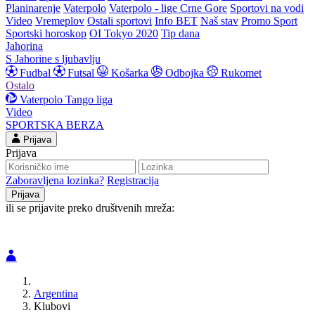
Planinarenje
Vaterpolo
Vaterpolo - lige Crne Gore
Sportovi na vodi
Video
Vremeplov
Ostali sportovi
Info BET
Naš stav
Promo Sport
Sportski horoskop
OI Tokyo 2020
Tip dana
Jahorina
S Jahorine s ljubavlju
Fudbal
Futsal
Košarka
Odbojka
Rukomet
Ostalo
Vaterpolo
Tango liga
Video
SPORTSKA BERZA
Prijava
Prijava
Zaboravljena lozinka?
Registracija
ili se prijavite preko društvenih mreža:
Argentina
Klubovi