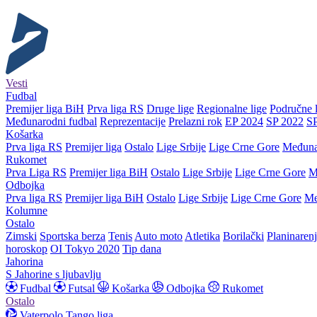
Vesti
Fudbal
Premijer liga BiH
Prva liga RS
Druge lige
Regionalne lige
Područne l
Međunarodni fudbal
Reprezentacije
Prelazni rok
EP 2024
SP 2022
S
Košarka
Prva liga RS
Premijer liga
Ostalo
Lige Srbije
Lige Crne Gore
Međuna
Rukomet
Prva Liga RS
Premijer liga BiH
Ostalo
Lige Srbije
Lige Crne Gore
M
Odbojka
Prva liga RS
Premijer liga BiH
Ostalo
Lige Srbije
Lige Crne Gore
Me
Kolumne
Ostalo
Zimski
Sportska berza
Tenis
Auto moto
Atletika
Borilački
Planinaren
horoskop
OI Tokyo 2020
Tip dana
Jahorina
S Jahorine s ljubavlju
Fudbal
Futsal
Košarka
Odbojka
Rukomet
Ostalo
Vaterpolo
Tango liga