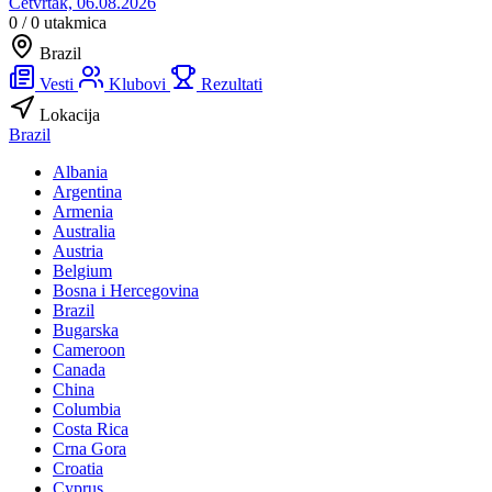
Četvrtak, 06.08.2026
0 / 0
utakmica
Brazil
Vesti
Klubovi
Rezultati
Lokacija
Brazil
Albania
Argentina
Armenia
Australia
Austria
Belgium
Bosna i Hercegovina
Brazil
Bugarska
Cameroon
Canada
China
Columbia
Costa Rica
Crna Gora
Croatia
Cyprus