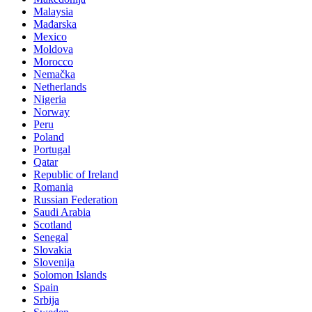
Malaysia
Mađarska
Mexico
Moldova
Morocco
Nemačka
Netherlands
Nigeria
Norway
Peru
Poland
Portugal
Qatar
Republic of Ireland
Romania
Russian Federation
Saudi Arabia
Scotland
Senegal
Slovakia
Slovenija
Solomon Islands
Spain
Srbija