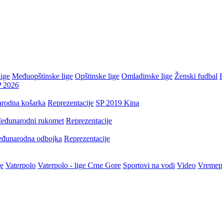
ige
Međuopštinske lige
Opštinske lige
Omladinske lige
Ženski fudbal
P 2026
rodna košarka
Reprezentacije
SP 2019 Kina
eđunarodni rukomet
Reprezentacije
đunarodna odbojka
Reprezentacije
je
Vaterpolo
Vaterpolo - lige Crne Gore
Sportovi na vodi
Video
Vremep