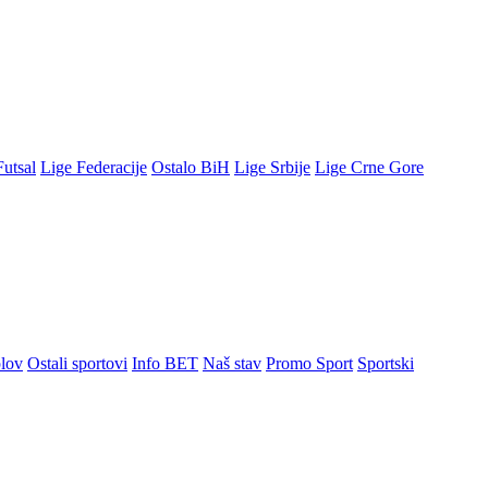
Futsal
Lige Federacije
Ostalo BiH
Lige Srbije
Lige Crne Gore
lov
Ostali sportovi
Info BET
Naš stav
Promo Sport
Sportski