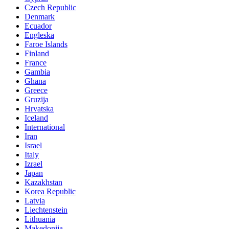
Czech Republic
Denmark
Ecuador
Engleska
Faroe Islands
Finland
France
Gambia
Ghana
Greece
Gruzija
Hrvatska
Iceland
International
Iran
Israel
Italy
Izrael
Japan
Kazakhstan
Korea Republic
Latvia
Liechtenstein
Lithuania
Makedonija