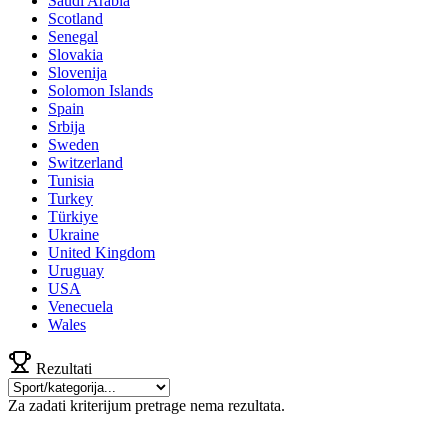
Saudi Arabia
Scotland
Senegal
Slovakia
Slovenija
Solomon Islands
Spain
Srbija
Sweden
Switzerland
Tunisia
Turkey
Türkiye
Ukraine
United Kingdom
Uruguay
USA
Venecuela
Wales
Rezultati
Za zadati kriterijum pretrage nema rezultata.