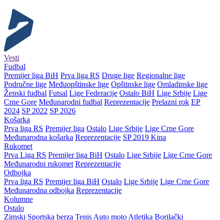
Vesti
Fudbal
Premijer liga BiH
Prva liga RS
Druge lige
Regionalne lige
Područne lige
Međuopštinske lige
Opštinske lige
Omladinske lige
Ženski fudbal
Futsal
Lige Federacije
Ostalo BiH
Lige Srbije
Lige
Crne Gore
Međunarodni fudbal
Reprezentacije
Prelazni rok
EP
2024
SP 2022
SP 2026
Košarka
Prva liga RS
Premijer liga
Ostalo
Lige Srbije
Lige Crne Gore
Međunarodna košarka
Reprezentacije
SP 2019 Kina
Rukomet
Prva Liga RS
Premijer liga BiH
Ostalo
Lige Srbije
Lige Crne Gore
Međunarodni rukomet
Reprezentacije
Odbojka
Prva liga RS
Premijer liga BiH
Ostalo
Lige Srbije
Lige Crne Gore
Međunarodna odbojka
Reprezentacije
Kolumne
Ostalo
Zimski
Sportska berza
Tenis
Auto moto
Atletika
Borilački