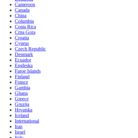
Cameroon
Canada
China
Columbia
Costa Rica
Crna Gora
Croatia
Cyprus
Czech Republic
Denmark
Ecuador
Engleska
Faroe Islands
Finland
France
Gambia
Ghana
Greece
Gruzija
Hrvatska
Iceland
International
Iran
Israel
Italy