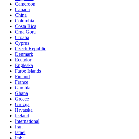
Cameroon
Canada
China
Columbia
Costa Rica
Crna Gora
Croatia
Cyprus
Czech Republic
Denmark
Ecuador
Engleska
Faroe Islands
Finland
France
Gambia
Ghana
Greece
Gruzija
Hrvatska
Iceland
International
Iran
Israel
Italy