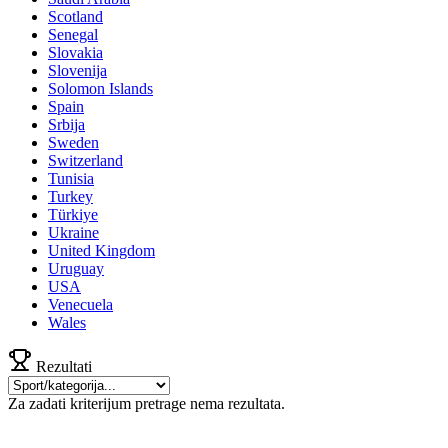
Scotland
Senegal
Slovakia
Slovenija
Solomon Islands
Spain
Srbija
Sweden
Switzerland
Tunisia
Turkey
Türkiye
Ukraine
United Kingdom
Uruguay
USA
Venecuela
Wales
Rezultati
Za zadati kriterijum pretrage nema rezultata.