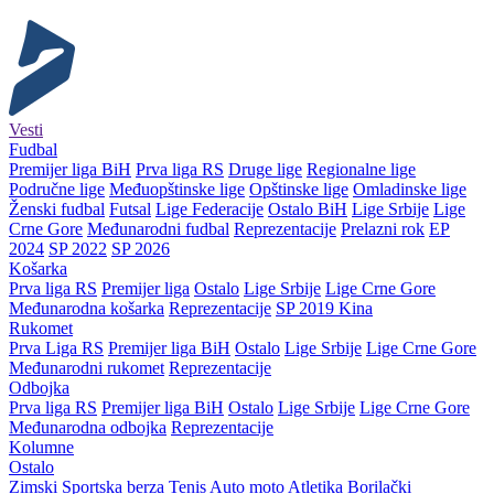
Vesti
Fudbal
Premijer liga BiH
Prva liga RS
Druge lige
Regionalne lige
Područne lige
Međuopštinske lige
Opštinske lige
Omladinske lige
Ženski fudbal
Futsal
Lige Federacije
Ostalo BiH
Lige Srbije
Lige
Crne Gore
Međunarodni fudbal
Reprezentacije
Prelazni rok
EP
2024
SP 2022
SP 2026
Košarka
Prva liga RS
Premijer liga
Ostalo
Lige Srbije
Lige Crne Gore
Međunarodna košarka
Reprezentacije
SP 2019 Kina
Rukomet
Prva Liga RS
Premijer liga BiH
Ostalo
Lige Srbije
Lige Crne Gore
Međunarodni rukomet
Reprezentacije
Odbojka
Prva liga RS
Premijer liga BiH
Ostalo
Lige Srbije
Lige Crne Gore
Međunarodna odbojka
Reprezentacije
Kolumne
Ostalo
Zimski
Sportska berza
Tenis
Auto moto
Atletika
Borilački