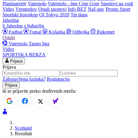
Planinarenje
Vaterpolo
Vaterpolo - lige Crne Gore
Sportovi na vodi
Video
Vremeplov
Ostali sportovi
Info BET
Naš stav
Promo Sport
Sportski horoskop
OI Tokyo 2020
Tip dana
Jahorina
S Jahorine s ljubavlju
Fudbal
Futsal
Košarka
Odbojka
Rukomet
Ostalo
Vaterpolo
Tango liga
Video
SPORTSKA BERZA
Prijava
Prijava
Zaboravljena lozinka?
Registracija
ili se prijavite preko društvenih mreža:
Scotland
Rezultati