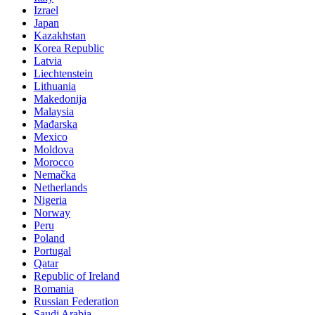
Izrael
Japan
Kazakhstan
Korea Republic
Latvia
Liechtenstein
Lithuania
Makedonija
Malaysia
Mađarska
Mexico
Moldova
Morocco
Nemačka
Netherlands
Nigeria
Norway
Peru
Poland
Portugal
Qatar
Republic of Ireland
Romania
Russian Federation
Saudi Arabia