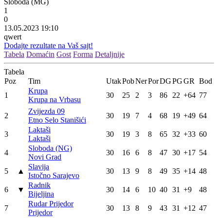
Sloboda (MG)
1
0
13.05.2023 19:10
qwert
Dodajte rezultate na Vaš sajt!
Tabela
Domaćin
Gost
Forma
Detaljnije
Tabela
Poz
Tim
Utak
Pob
Ner
Por
DG
PG
GR
Bod
Krupa
1
30
25
2
3
86
22
+64
77
Krupa na Vrbasu
Zvijezda 09
2
30
19
7
4
68
19
+49
64
Etno Selo Stanišići
Laktaši
3
30
19
3
8
65
32
+33
60
Laktaši
Sloboda (NG)
4
30
16
6
8
47
30
+17
54
Novi Grad
Slavija
5
▲
30
13
9
8
49
35
+14
48
Istočno Sarajevo
Radnik
6
▼
30
14
6
10
40
31
+9
48
Bijeljina
Rudar Prijedor
7
30
13
8
9
43
31
+12
47
Prijedor