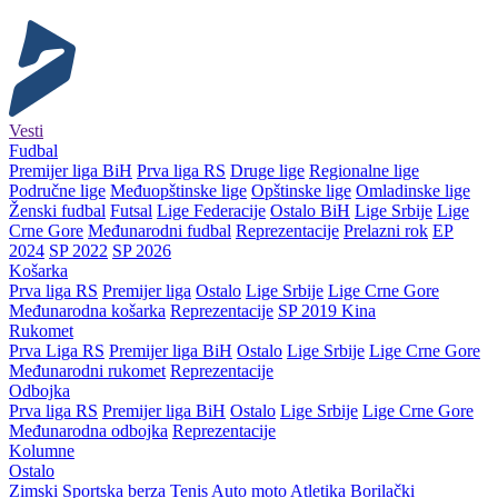
Vesti
Fudbal
Premijer liga BiH
Prva liga RS
Druge lige
Regionalne lige
Područne lige
Međuopštinske lige
Opštinske lige
Omladinske lige
Ženski fudbal
Futsal
Lige Federacije
Ostalo BiH
Lige Srbije
Lige
Crne Gore
Međunarodni fudbal
Reprezentacije
Prelazni rok
EP
2024
SP 2022
SP 2026
Košarka
Prva liga RS
Premijer liga
Ostalo
Lige Srbije
Lige Crne Gore
Međunarodna košarka
Reprezentacije
SP 2019 Kina
Rukomet
Prva Liga RS
Premijer liga BiH
Ostalo
Lige Srbije
Lige Crne Gore
Međunarodni rukomet
Reprezentacije
Odbojka
Prva liga RS
Premijer liga BiH
Ostalo
Lige Srbije
Lige Crne Gore
Međunarodna odbojka
Reprezentacije
Kolumne
Ostalo
Zimski
Sportska berza
Tenis
Auto moto
Atletika
Borilački