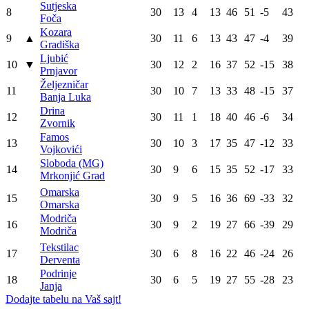
Sutjeska
8
30
13
4
13
46
51
-5
43
Foča
Kozara
9
▲
30
11
6
13
43
47
-4
39
Gradiška
Ljubić
10
▼
30
12
2
16
37
52
-15
38
Prnjavor
Željezničar
11
30
10
7
13
33
48
-15
37
Banja Luka
Drina
12
30
11
1
18
40
46
-6
34
Zvornik
Famos
13
30
10
3
17
35
47
-12
33
Vojkovići
Sloboda (MG)
14
30
9
6
15
35
52
-17
33
Mrkonjić Grad
Omarska
15
30
9
5
16
36
69
-33
32
Omarska
Modriča
16
30
9
2
19
27
66
-39
29
Modriča
Tekstilac
17
30
6
8
16
22
46
-24
26
Derventa
Podrinje
18
30
6
5
19
27
55
-28
23
Janja
Dodajte tabelu na Vaš sajt!