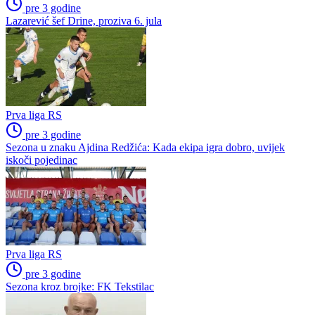
pre 3 godine
Lazarević šef Drine, proziva 6. jula
Prva liga RS
pre 3 godine
Sezona u znaku Ajdina Redžića: Kada ekipa igra dobro, uvijek
iskoči pojedinac
Prva liga RS
pre 3 godine
Sezona kroz brojke: FK Tekstilac