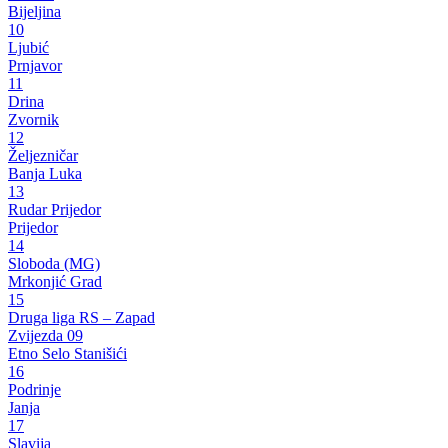
Bijeljina
10
Ljubić
Prnjavor
11
Drina
Zvornik
12
Željezničar
Banja Luka
13
Rudar Prijedor
Prijedor
14
Sloboda (MG)
Mrkonjić Grad
15
Druga liga RS – Zapad
Zvijezda 09
Etno Selo Stanišići
16
Podrinje
Janja
17
Slavija