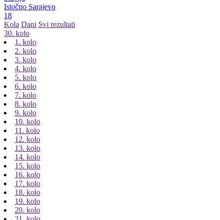
Istočno Sarajevo
18
Kola
Dani
Svi rezultati
30. kolo
1. kolo
2. kolo
3. kolo
4. kolo
5. kolo
6. kolo
7. kolo
8. kolo
9. kolo
10. kolo
11. kolo
12. kolo
13. kolo
14. kolo
15. kolo
16. kolo
17. kolo
18. kolo
19. kolo
20. kolo
21. kolo