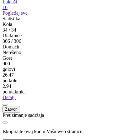
Laktaši
16
Pogledaj sve
Statistika
Kola
34
/
34
Utakmice
306
/
306
Domaćin
Nerešeno
Gost
900
golovi
26.47
po kolu
2.94
po utakmici
Detalji
Zatvori
Preuzimanje sadržaja
Iskopirajte ovaj kod u Vašu web stranicu: