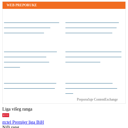
WEB PREPORUKE
Borac s igračem više tek
Kontinuitet na ispitu: Nova
do minimalne pobjede nad
sezona donosi izazove za
prvakom Bjelorusije
članove stalne četvorke
Smjena veznjaka u Veležu:
Vinicius produžio s Realom,
Andro Babić otišao u
potvrđen i najveći transfer
Portugal, stigao Armin
u klupskoj povijesti
Bešagić
Allah, Allah, Allah, Allah…
Sjajni Hajduk peticom u
Mohamed Salah! (VIDEO)
Vilniusu na korak do play-
offa
Preporučuje ContentExchange
Liga višeg ranga
m:tel Premijer liga BiH
Niži rang