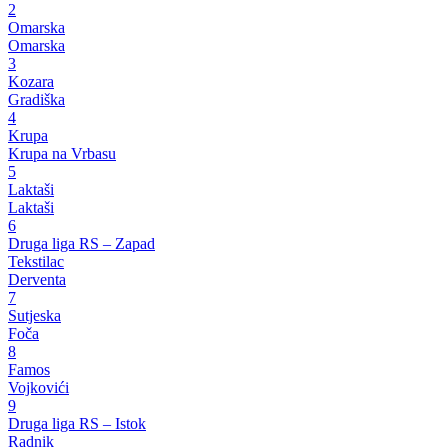
2
Omarska
Omarska
3
Kozara
Gradiška
4
Krupa
Krupa na Vrbasu
5
Laktaši
Laktaši
6
Druga liga RS – Zapad
Tekstilac
Derventa
7
Sutjeska
Foča
8
Famos
Vojkovići
9
Druga liga RS – Istok
Radnik