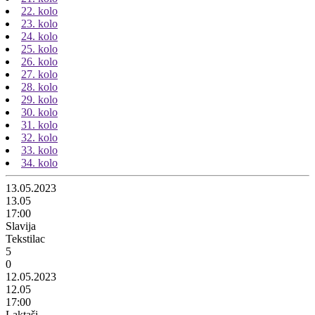
22. kolo
23. kolo
24. kolo
25. kolo
26. kolo
27. kolo
28. kolo
29. kolo
30. kolo
31. kolo
32. kolo
33. kolo
34. kolo
13.05.2023
13.05
17:00
Slavija
Tekstilac
5
0
12.05.2023
12.05
17:00
Laktaši