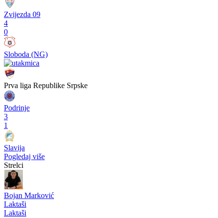
Zvijezda 09
4
0
Sloboda (NG)
Prva liga Republike Srpske
Podrinje
3
1
Slavija
Pogledaj više
Strelci
Bojan Marković
Laktaši
Laktaši