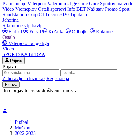
Planinarenje
Vaterpolo
Vaterpolo - lige Crne Gore
Sportovi na vodi
Video
Vremeplov
Ostali sportovi
Info BET
Naš stav
Promo Sport
Sportski horoskop
OI Tokyo 2020
Tip dana
Jahorina
S Jahorine s ljubavlju
Fudbal
Futsal
Košarka
Odbojka
Rukomet
Ostalo
Vaterpolo
Tango liga
Video
SPORTSKA BERZA
Prijava
Prijava
Zaboravljena lozinka?
Registracija
ili se prijavite preko društvenih mreža:
Fudbal
Muškarci
2022-2023