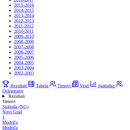
2015-2016
2014-2015
2013-2014
2012-2013
2011-2012
2010-2011
2009-2010
2008-2009
2007-2008
2006-2007
2005-2006
2004-2005
2003-2004
2002-2003
Rezultati
Tabela
Timovi
Vesti
Statistika
Delegiranje
Rezultati
Timovi
Sloboda (NG)
Novi Grad
1
Modriča
Modriča