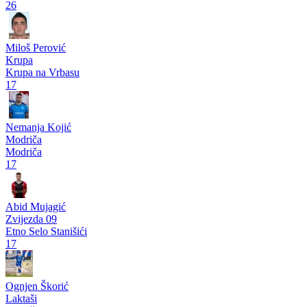
26
Miloš Perović
Krupa
Krupa na Vrbasu
17
Nemanja Kojić
Modriča
Modriča
17
Abid Mujagić
Zvijezda 09
Etno Selo Stanišići
17
Ognjen Škorić
Laktaši