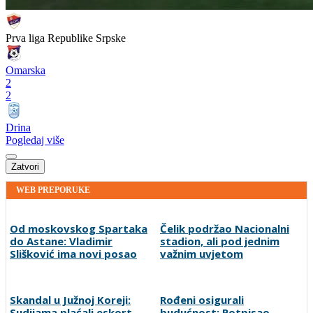
Prva liga Republike Srpske
Omarska
2
2
Drina
Pogledaj više
Zatvori
WEB PREPORUKE
Od moskovskog Spartaka
Čelik podržao Nacionalni
do Astane: Vladimir
stadion, ali pod jednim
Slišković ima novi posao
važnim uvjetom
Skandal u Južnoj Koreji:
Rođeni osigurali
Sudijama plaćali eskort
budućnost: Potpisao