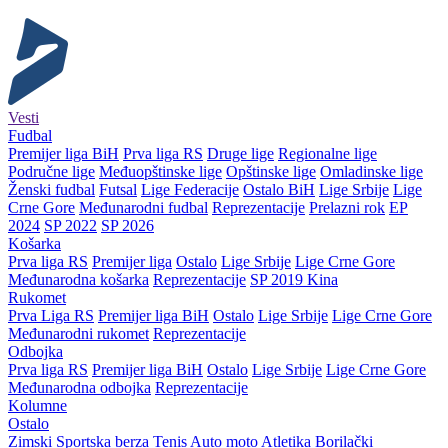
Vesti
Fudbal
Premijer liga BiH
Prva liga RS
Druge lige
Regionalne lige
Područne lige
Međuopštinske lige
Opštinske lige
Omladinske lige
Ženski fudbal
Futsal
Lige Federacije
Ostalo BiH
Lige Srbije
Lige
Crne Gore
Međunarodni fudbal
Reprezentacije
Prelazni rok
EP
2024
SP 2022
SP 2026
Košarka
Prva liga RS
Premijer liga
Ostalo
Lige Srbije
Lige Crne Gore
Međunarodna košarka
Reprezentacije
SP 2019 Kina
Rukomet
Prva Liga RS
Premijer liga BiH
Ostalo
Lige Srbije
Lige Crne Gore
Međunarodni rukomet
Reprezentacije
Odbojka
Prva liga RS
Premijer liga BiH
Ostalo
Lige Srbije
Lige Crne Gore
Međunarodna odbojka
Reprezentacije
Kolumne
Ostalo
Zimski
Sportska berza
Tenis
Auto moto
Atletika
Borilački