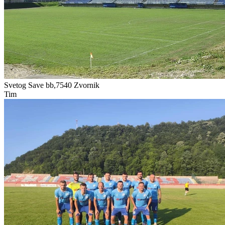
Svetog Save bb,7540
Zvornik
Tim