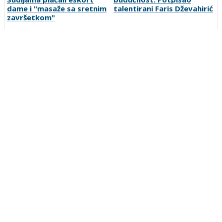
dame i "masaže sa sretnim
talentirani Faris Dževahirić
završetkom"
Barcelona poslala prvu
Predrag Šešelj novi
ponudu za Rodrija,
futsaler Partizana
Manchester City traži
znatno više
Preporučuje ContentExchange
Vesti
O nama
Uslovi korišćenja
Polisa privatnosti
Postanite korisnik
Kontakt
Oglašavanje
Prijavite grešku
Pretraga
Linkovi
Ankete
Sportka berza
Copyright © 2007-2026 SportDC. Sva prava zadržana.
SportDC je deo
srbijasport.net
mreže
Zatvori