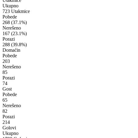
Utakmice
Ukupno
723 Utakmice
Pobede
268
(37.1%)
Nerešeno
167
(23.1%)
Porazi
288
(39.8%)
Domaćin
Pobede
203
Nerešeno
85
Porazi
74
Gost
Pobede
65
Nerešeno
82
Porazi
214
Golovi
Ukupno