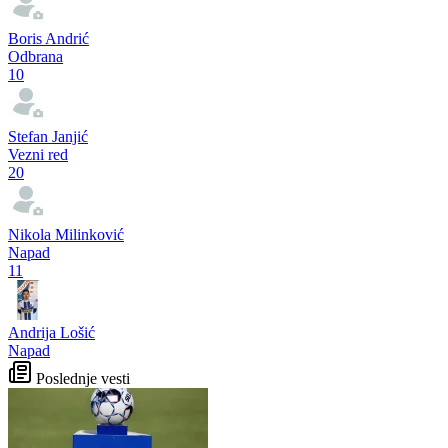
Boris Andrić
Odbrana
10
Stefan Janjić
Vezni red
20
Nikola Milinković
Napad
11
Andrija Lošić
Napad
Poslednje vesti