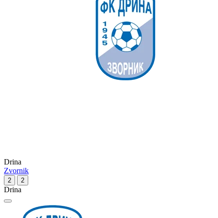
Drina
Zvornik
2
2
Drina