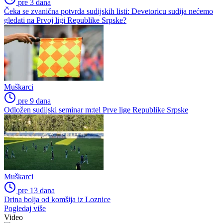
pre 3 dana
Čeka se zvanična potvrda sudijskih listi: Devetoricu sudija nećemo
gledati na Prvoj ligi Republike Srpske?
Muškarci
pre 9 dana
Odložen sudijski seminar m:tel Prve lige Republike Srpske
Muškarci
pre 13 dana
Drina bolja od komšija iz Loznice
Pogledaj više
Video