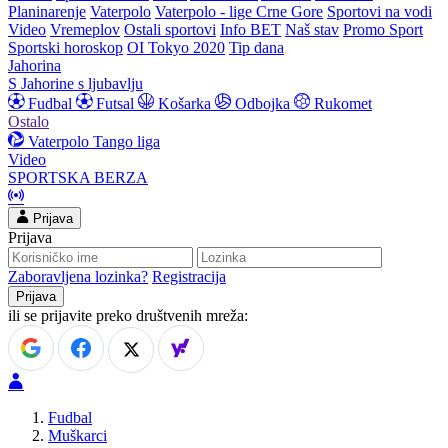
Planinarenje
Vaterpolo
Vaterpolo - lige Crne Gore
Sportovi na vodi
Video
Vremeplov
Ostali sportovi
Info BET
Naš stav
Promo Sport
Sportski horoskop
OI Tokyo 2020
Tip dana
Jahorina
S Jahorine s ljubavlju
Fudbal
Futsal
Košarka
Odbojka
Rukomet
Ostalo
Vaterpolo
Tango liga
Video
SPORTSKA BERZA
Prijava
Prijava
Zaboravljena lozinka?
Registracija
ili se prijavite preko društvenih mreža:
Fudbal
Muškarci