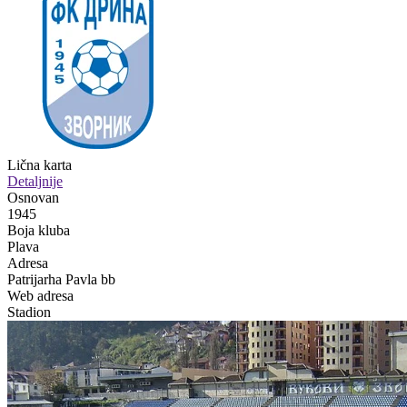
Lična karta
Detaljnije
Osnovan
1945
Boja kluba
Plava
Adresa
Patrijarha Pavla bb
Web adresa
Stadion