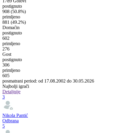
1789 Golovi
postignuto
908
(50.8%)
primljeno
881
(49.2%)
Domaćin
postignuto
602
primljeno
276
Gost
postignuto
306
primljeno
605
posmatrani period: od 17.08.2002 do 30.05.2026
Najbolji igrači
Detaljnije
3
Nikola Pantić
Odbrana
5