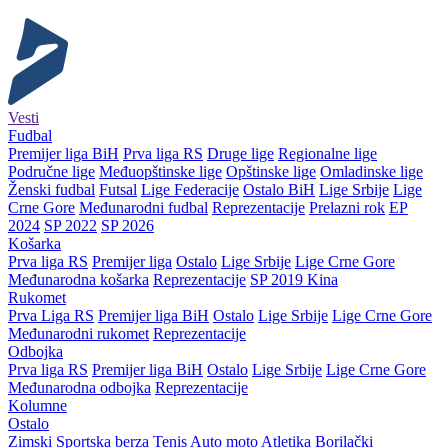
Vesti
Fudbal
Premijer liga BiH
Prva liga RS
Druge lige
Regionalne lige
Područne lige
Međuopštinske lige
Opštinske lige
Omladinske lige
Ženski fudbal
Futsal
Lige Federacije
Ostalo BiH
Lige Srbije
Lige
Crne Gore
Međunarodni fudbal
Reprezentacije
Prelazni rok
EP
2024
SP 2022
SP 2026
Košarka
Prva liga RS
Premijer liga
Ostalo
Lige Srbije
Lige Crne Gore
Međunarodna košarka
Reprezentacije
SP 2019 Kina
Rukomet
Prva Liga RS
Premijer liga BiH
Ostalo
Lige Srbije
Lige Crne Gore
Međunarodni rukomet
Reprezentacije
Odbojka
Prva liga RS
Premijer liga BiH
Ostalo
Lige Srbije
Lige Crne Gore
Međunarodna odbojka
Reprezentacije
Kolumne
Ostalo
Zimski
Sportska berza
Tenis
Auto moto
Atletika
Borilački