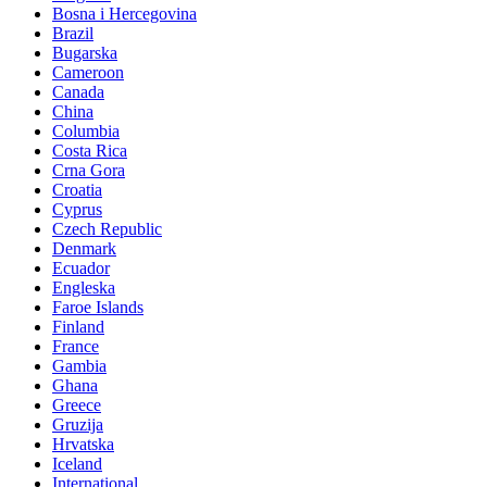
Bosna i Hercegovina
Brazil
Bugarska
Cameroon
Canada
China
Columbia
Costa Rica
Crna Gora
Croatia
Cyprus
Czech Republic
Denmark
Ecuador
Engleska
Faroe Islands
Finland
France
Gambia
Ghana
Greece
Gruzija
Hrvatska
Iceland
International