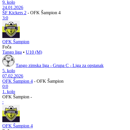
9. kolo
24.01.2026
ŠF Kickers 2
-
OFK Šampion 4
3:0
OFK Šampion
Foča
Tango liga
•
U10 (M)
Tango zimska liga - Grupa C - Liga za opstanak
5. kolo
07.02.2026
OFK Šampion 4
-
OFK Šampion
0:0
1. kolo
OFK Šampion
-
:
OFK Šampion 4