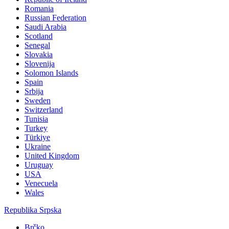
Romania
Russian Federation
Saudi Arabia
Scotland
Senegal
Slovakia
Slovenija
Solomon Islands
Spain
Srbija
Sweden
Switzerland
Tunisia
Turkey
Türkiye
Ukraine
United Kingdom
Uruguay
USA
Venecuela
Wales
Republika Srpska
Brčko