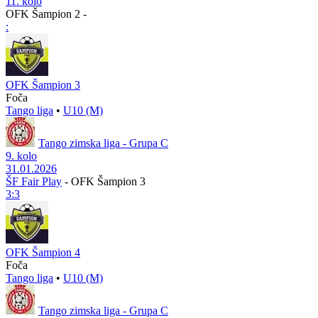
11. kolo
OFK Šampion 2
-
:
OFK Šampion 3
Foča
Tango liga
•
U10 (M)
Tango zimska liga - Grupa C
9. kolo
31.01.2026
ŠF Fair Play
-
OFK Šampion 3
3:3
OFK Šampion 4
Foča
Tango liga
•
U10 (M)
Tango zimska liga - Grupa C