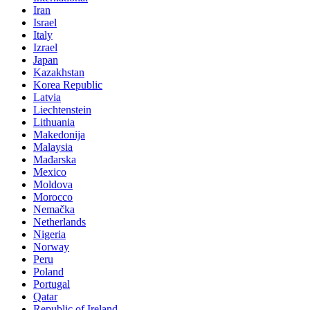
Iran
Israel
Italy
Izrael
Japan
Kazakhstan
Korea Republic
Latvia
Liechtenstein
Lithuania
Makedonija
Malaysia
Mađarska
Mexico
Moldova
Morocco
Nemačka
Netherlands
Nigeria
Norway
Peru
Poland
Portugal
Qatar
Republic of Ireland