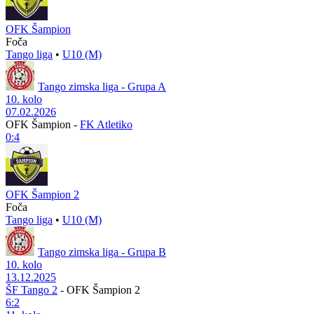
OFK Šampion
Foča
Tango liga
•
U10 (M)
Tango zimska liga - Grupa A
10. kolo
07.02.2026
OFK Šampion
-
FK Atletiko
0:4
OFK Šampion 2
Foča
Tango liga
•
U10 (M)
Tango zimska liga - Grupa B
10. kolo
13.12.2025
ŠF Tango 2
-
OFK Šampion 2
6:2