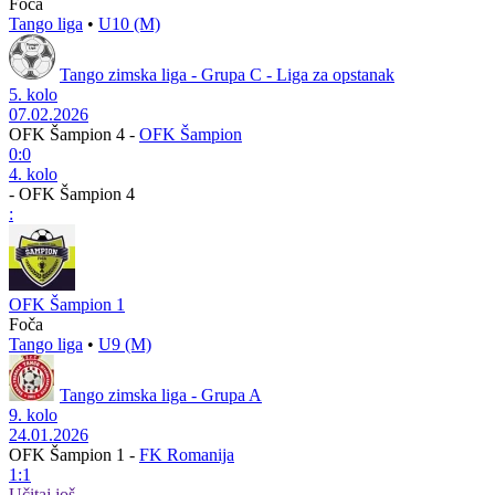
Foča
Tango liga
•
U10 (M)
Tango zimska liga - Grupa C - Liga za opstanak
5. kolo
07.02.2026
OFK Šampion 4
-
OFK Šampion
0:0
4. kolo
-
OFK Šampion 4
:
OFK Šampion 1
Foča
Tango liga
•
U9 (M)
Tango zimska liga - Grupa A
9. kolo
24.01.2026
OFK Šampion 1
-
FK Romanija
1:1
Učitaj još