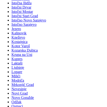
Istočna Ilidža
Istočni Drvar
Istočni Mostar
Istočni Stari Grad
Istočno Novo Sarajevo
Istočno Sarajevo
Jezero
Kalinovik
Kneževo
Kostajnica
Kotor Varoš
Kozarska Dubica
Krupa na Uni
Kupres
Laktaši
Ljubinje
Lopare
Milići
Modriča
Mrkonjić Grad
Nevesinje
Novi Grad
Novo Goražde
Odžak
Osmaci