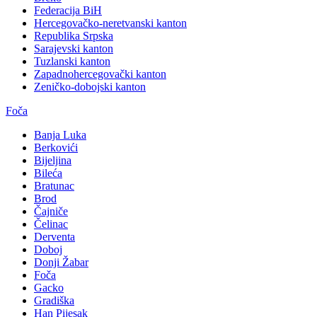
Federacija BiH
Hercegovačko-neretvanski kanton
Republika Srpska
Sarajevski kanton
Tuzlanski kanton
Zapadnohercegovački kanton
Zeničko-dobojski kanton
Foča
Banja Luka
Berkovići
Bijeljina
Bileća
Bratunac
Brod
Čajniče
Čelinac
Derventa
Doboj
Donji Žabar
Foča
Gacko
Gradiška
Han Pijesak