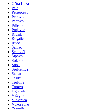
Oštra Luka
Pale
Pelagićevo
Petrovac
Petrovo
Prijedor
Prnjavor
Ribnik
Rogatica
Rudo
Šamac
Šekovići
Šipovo
Sokolac
Srbac
Srebrenica
Stanari
Teslić
Trebinje
Trnovo
Ugljevik
Višegrad
Vlasenica
Vukosavlje
Zvornik