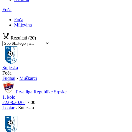
Foča
Foča
Miljevina
Rezultati
(20)
Sutjeska
Foča
Fudbal
•
Muškarci
Prva liga Republike Srpske
1. kolo
22.08.2026
17:00
Leotar
-
Sutjeska
: