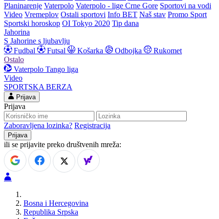
Planinarenje
Vaterpolo
Vaterpolo - lige Crne Gore
Sportovi na vodi
Video
Vremeplov
Ostali sportovi
Info BET
Naš stav
Promo Sport
Sportski horoskop
OI Tokyo 2020
Tip dana
Jahorina
S Jahorine s ljubavlju
Fudbal
Futsal
Košarka
Odbojka
Rukomet
Ostalo
Vaterpolo
Tango liga
Video
SPORTSKA BERZA
Prijava
Prijava
Zaboravljena lozinka?
Registracija
ili se prijavite preko društvenih mreža:
Bosna i Hercegovina
Republika Srpska