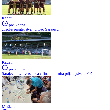
Kadeti
pre 6 dana
„Trofej prijateljstva“ pripao Sarajevu
Kadeti
pre 7 dana
Sarajevo i Universitatea u finalu Turnira prijateljstva u Foči
Muškarci