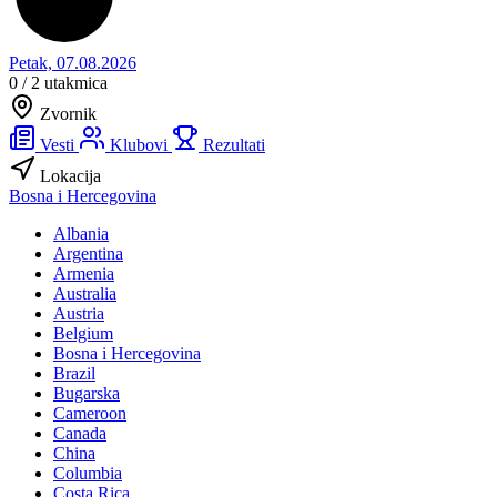
Petak, 07.08.2026
0 / 2
utakmica
Zvornik
Vesti
Klubovi
Rezultati
Lokacija
Bosna i Hercegovina
Albania
Argentina
Armenia
Australia
Austria
Belgium
Bosna i Hercegovina
Brazil
Bugarska
Cameroon
Canada
China
Columbia
Costa Rica