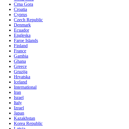
Crna Gora
Croatia
Cyprus
Czech Republic
Denmark
Ecuador
Engleska
Faroe Islands
Finland
France
Gambia
Ghana
Greece
Gruzija
Hrvatska
Iceland
International
Iran
Israel
Italy
Izrael
Japan
Kazakhstan
Korea Republic
Latvia