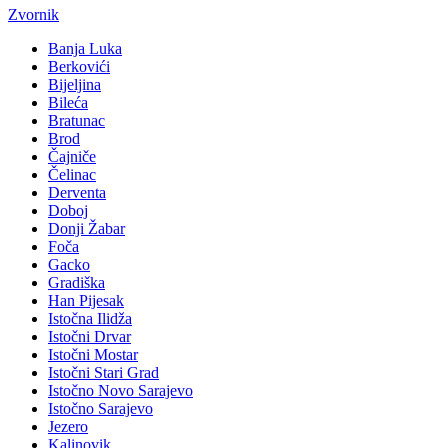
Zvornik
Banja Luka
Berkovići
Bijeljina
Bileća
Bratunac
Brod
Čajniče
Čelinac
Derventa
Doboj
Donji Žabar
Foča
Gacko
Gradiška
Han Pijesak
Istočna Ilidža
Istočni Drvar
Istočni Mostar
Istočni Stari Grad
Istočno Novo Sarajevo
Istočno Sarajevo
Jezero
Kalinovik