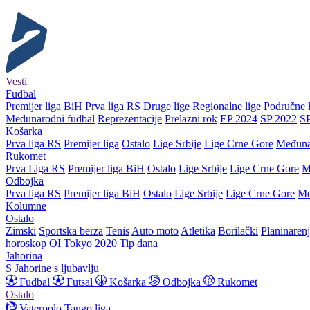
Vesti
Fudbal
Premijer liga BiH
Prva liga RS
Druge lige
Regionalne lige
Područne l
Međunarodni fudbal
Reprezentacije
Prelazni rok
EP 2024
SP 2022
S
Košarka
Prva liga RS
Premijer liga
Ostalo
Lige Srbije
Lige Crne Gore
Međuna
Rukomet
Prva Liga RS
Premijer liga BiH
Ostalo
Lige Srbije
Lige Crne Gore
M
Odbojka
Prva liga RS
Premijer liga BiH
Ostalo
Lige Srbije
Lige Crne Gore
Me
Kolumne
Ostalo
Zimski
Sportska berza
Tenis
Auto moto
Atletika
Borilački
Planinaren
horoskop
OI Tokyo 2020
Tip dana
Jahorina
S Jahorine s ljubavlju
Fudbal
Futsal
Košarka
Odbojka
Rukomet
Ostalo
Vaterpolo
Tango liga