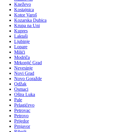
Kneževo
Kostajnica
Kotor Varoš
Kozarska Dubica
Krupa na Uni
Kupres
Laktaši
Ljubinje
Lopare
Milići
Modriča
Mrkonjić Grad
Nevesinje
Novi Grad
Novo Goražde
Odžak
Osmaci
Oštra Luka
Pale
Pelagićevo
Petrovac
Petrovo
Prijedor
Prnjavor
Ribnik