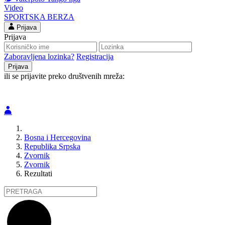
Video
SPORTSKA BERZA
Prijava
Prijava
Zaboravljena lozinka?
Registracija
ili se prijavite preko društvenih mreža:
Bosna i Hercegovina
Republika Srpska
Zvornik
Zvornik
Rezultati