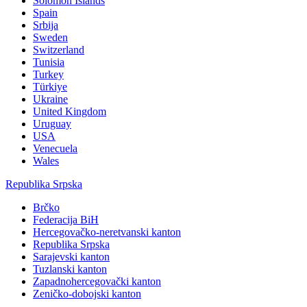
Solomon Islands
Spain
Srbija
Sweden
Switzerland
Tunisia
Turkey
Türkiye
Ukraine
United Kingdom
Uruguay
USA
Venecuela
Wales
Republika Srpska
Brčko
Federacija BiH
Hercegovačko-neretvanski kanton
Republika Srpska
Sarajevski kanton
Tuzlanski kanton
Zapadnohercegovački kanton
Zeničko-dobojski kanton