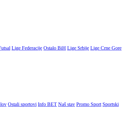
Futsal
Lige Federacije
Ostalo BiH
Lige Srbije
Lige Crne Gore
lov
Ostali sportovi
Info BET
Naš stav
Promo Sport
Sportski