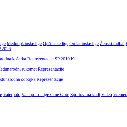
ige
Međuopštinske lige
Opštinske lige
Omladinske lige
Ženski fudbal
P 2026
rodna košarka
Reprezentacije
SP 2019 Kina
eđunarodni rukomet
Reprezentacije
đunarodna odbojka
Reprezentacije
je
Vaterpolo
Vaterpolo - lige Crne Gore
Sportovi na vodi
Video
Vremep