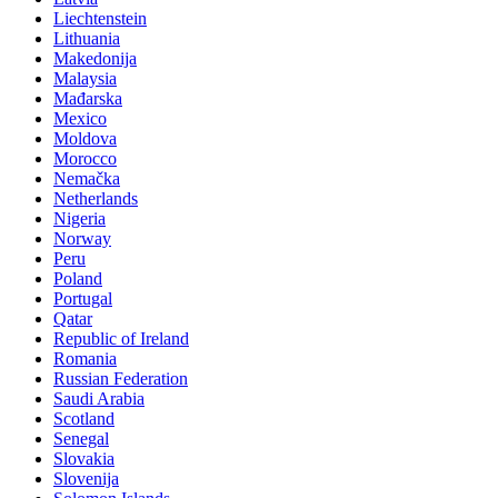
Liechtenstein
Lithuania
Makedonija
Malaysia
Mađarska
Mexico
Moldova
Morocco
Nemačka
Netherlands
Nigeria
Norway
Peru
Poland
Portugal
Qatar
Republic of Ireland
Romania
Russian Federation
Saudi Arabia
Scotland
Senegal
Slovakia
Slovenija