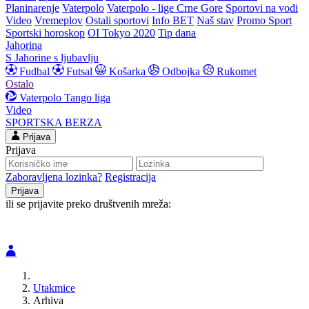
Planinarenje
Vaterpolo
Vaterpolo - lige Crne Gore
Sportovi na vodi
Video
Vremeplov
Ostali sportovi
Info BET
Naš stav
Promo Sport
Sportski horoskop
OI Tokyo 2020
Tip dana
Jahorina
S Jahorine s ljubavlju
Fudbal
Futsal
Košarka
Odbojka
Rukomet
Ostalo
Vaterpolo
Tango liga
Video
SPORTSKA BERZA
Prijava
Prijava
Zaboravljena lozinka?
Registracija
ili se prijavite preko društvenih mreža:
Utakmice
Arhiva