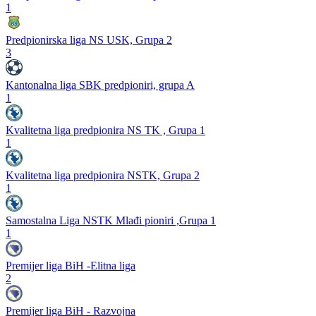
1
Predpionirska liga NS USK, Grupa 2
3
Kantonalna liga SBK predpioniri, grupa A
1
Kvalitetna liga predpionira NS TK , Grupa 1
1
Kvalitetna liga predpionira NSTK, Grupa 2
1
Samostalna Liga NSTK Mlađi pioniri ,Grupa 1
1
Premijer liga BiH -Elitna liga
2
Premijer liga BiH - Razvojna