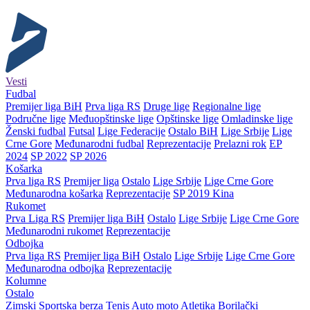
Vesti
Fudbal
Premijer liga BiH
Prva liga RS
Druge lige
Regionalne lige
Područne lige
Međuopštinske lige
Opštinske lige
Omladinske lige
Ženski fudbal
Futsal
Lige Federacije
Ostalo BiH
Lige Srbije
Lige
Crne Gore
Međunarodni fudbal
Reprezentacije
Prelazni rok
EP
2024
SP 2022
SP 2026
Košarka
Prva liga RS
Premijer liga
Ostalo
Lige Srbije
Lige Crne Gore
Međunarodna košarka
Reprezentacije
SP 2019 Kina
Rukomet
Prva Liga RS
Premijer liga BiH
Ostalo
Lige Srbije
Lige Crne Gore
Međunarodni rukomet
Reprezentacije
Odbojka
Prva liga RS
Premijer liga BiH
Ostalo
Lige Srbije
Lige Crne Gore
Međunarodna odbojka
Reprezentacije
Kolumne
Ostalo
Zimski
Sportska berza
Tenis
Auto moto
Atletika
Borilački