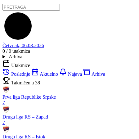
Četvrtak, 06.08.2026
0 / 0
utakmica
Arhiva
Utakmice
Poslednje
Aktuelno
Najava
Arhiva
Takmičenja
38
Prva liga Republike Srpske
7
Druga liga RS – Zapad
7
Druga liga RS – Istok