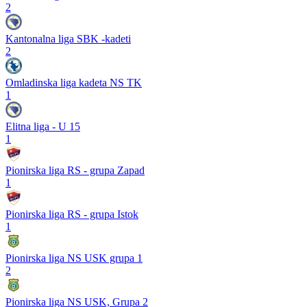
2
Kantonalna liga SBK -kadeti
2
Omladinska liga kadeta NS TK
1
Elitna liga - U 15
1
Pionirska liga RS - grupa Zapad
1
Pionirska liga RS - grupa Istok
1
Pionirska liga NS USK grupa 1
2
Pionirska liga NS USK, Grupa 2