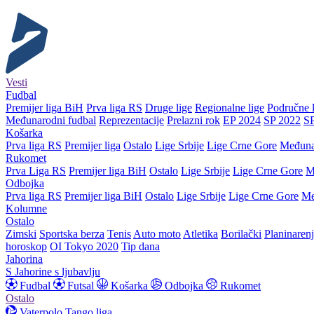
Vesti
Fudbal
Premijer liga BiH
Prva liga RS
Druge lige
Regionalne lige
Područne l
Međunarodni fudbal
Reprezentacije
Prelazni rok
EP 2024
SP 2022
S
Košarka
Prva liga RS
Premijer liga
Ostalo
Lige Srbije
Lige Crne Gore
Međuna
Rukomet
Prva Liga RS
Premijer liga BiH
Ostalo
Lige Srbije
Lige Crne Gore
M
Odbojka
Prva liga RS
Premijer liga BiH
Ostalo
Lige Srbije
Lige Crne Gore
Me
Kolumne
Ostalo
Zimski
Sportska berza
Tenis
Auto moto
Atletika
Borilački
Planinaren
horoskop
OI Tokyo 2020
Tip dana
Jahorina
S Jahorine s ljubavlju
Fudbal
Futsal
Košarka
Odbojka
Rukomet
Ostalo
Vaterpolo
Tango liga