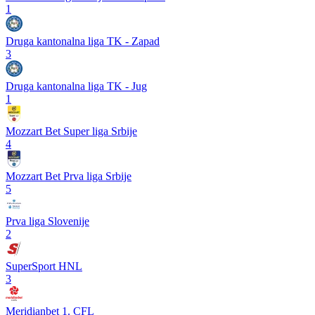
1
Druga kantonalna liga TK - Zapad
3
Druga kantonalna liga TK - Jug
1
Mozzart Bet Super liga Srbije
4
Mozzart Bet Prva liga Srbije
5
Prva liga Slovenije
2
SuperSport HNL
3
Meridianbet 1. CFL