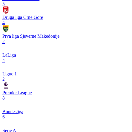
5
Druga liga Crne Gore
4
Prva liga Sjeverne Makedonije
2
LaLiga
4
Ligue 1
2
Premier League
8
Bundesliga
6
Serie A