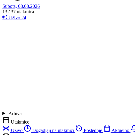
Subota, 08.08.2026
13 / 37
utakmica
Uživo
24
Arhiva
Utakmice
Uživo
Dogadjaji na utakmici
Poslednje
Aktuelno