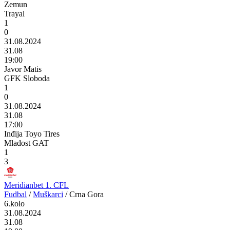
Zemun
Trayal
1
0
31.08.2024
31.08
19:00
Javor Matis
GFK Sloboda
1
0
31.08.2024
31.08
17:00
Inđija Toyo Tires
Mladost GAT
1
3
Meridianbet 1. CFL
Fudbal
/
Muškarci
/
Crna Gora
6.kolo
31.08.2024
31.08