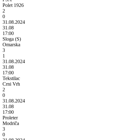
Polet 1926
2
0
31.08.2024
31.08
17:00
Sloga (S)
Omarska
3
1
31.08.2024
31.08
17:00
Tekstilac
Crni Vrh
2
0
31.08.2024
31.08
17:00
Proleter
Modriča
3
0