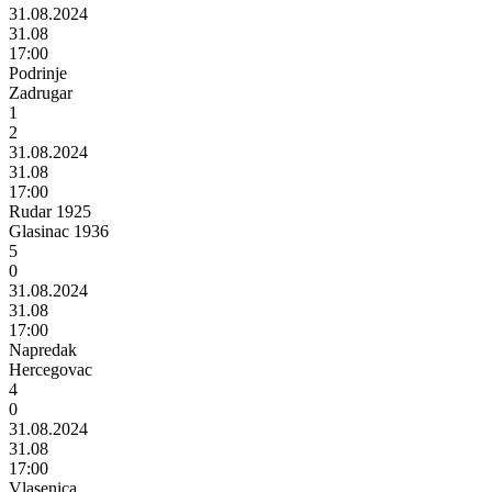
31.08.2024
31.08
17:00
Podrinje
Zadrugar
1
2
31.08.2024
31.08
17:00
Rudar 1925
Glasinac 1936
5
0
31.08.2024
31.08
17:00
Napredak
Hercegovac
4
0
31.08.2024
31.08
17:00
Vlasenica