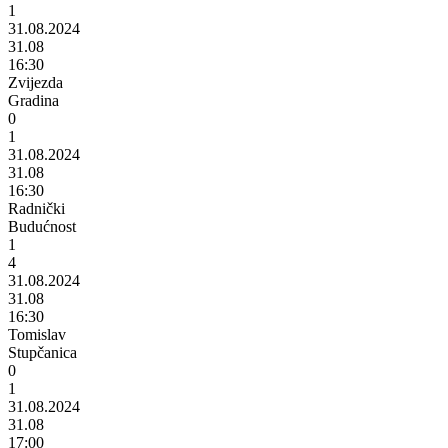
1
31.08.2024
31.08
16:30
Zvijezda
Gradina
0
1
31.08.2024
31.08
16:30
Radnički
Budućnost
1
4
31.08.2024
31.08
16:30
Tomislav
Stupčanica
0
1
31.08.2024
31.08
17:00