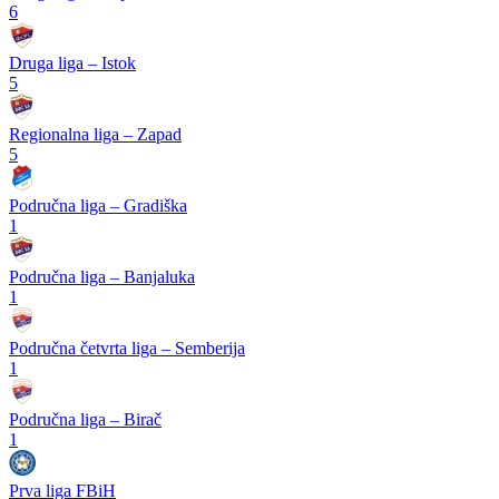
6
Druga liga – Istok
5
Regionalna liga – Zapad
5
Područna liga – Gradiška
1
Područna liga – Banjaluka
1
Područna četvrta liga – Semberija
1
Područna liga – Birač
1
Prva liga FBiH