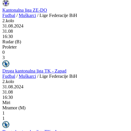
Kantonalna liga ZE-DO
Fudbal
/
Muškarci
/
Lige Federacije BiH
2.kolo
31.08.2024
31.08
16:30
Rudar (B)
Proleter
0
3
Druga kantonalna liga TK - Zapad
Fudbal
/
Muškarci
/
Lige Federacije BiH
2.kolo
31.08.2024
31.08
16:30
Miri
Mramor (M)
1
1