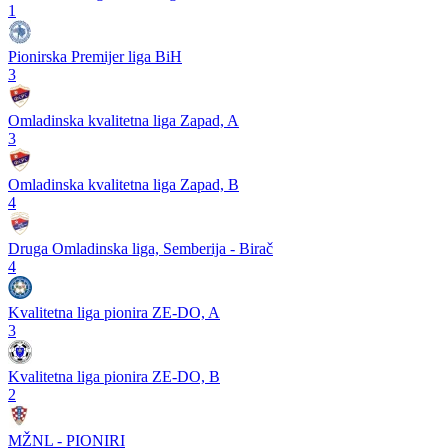
1
Pionirska Premijer liga BiH
3
Omladinska kvalitetna liga Zapad, A
3
Omladinska kvalitetna liga Zapad, B
4
Druga Omladinska liga, Semberija - Birač
4
Kvalitetna liga pionira ZE-DO, A
3
Kvalitetna liga pionira ZE-DO, B
2
MŽNL - PIONIRI