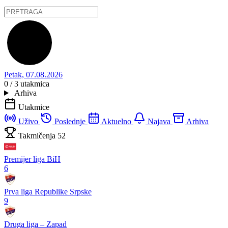
Petak, 07.08.2026
0 / 3
utakmica
Arhiva
Utakmice
Uživo
Poslednje
Aktuelno
Najava
Arhiva
Takmičenja
52
Premijer liga BiH
6
Prva liga Republike Srpske
9
Druga liga – Zapad