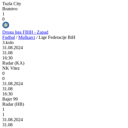
Tuzla City
Bratstvo
1
0
Druga liga FBIH - Zapad
Fudbal
/
Muškarci
/
Lige Federacije BiH
3.kolo
31.08.2024
31.08
16:30
Rudar (KA)
NK Vitez
0
0
31.08.2024
31.08
16:30
Bajer 99
Rudar (HB)
1
1
31.08.2024
31.08