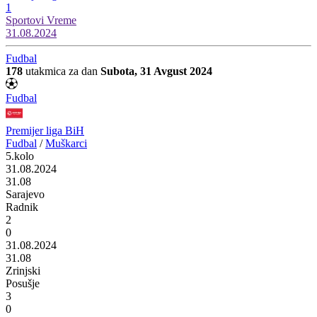
1
Sportovi
Vreme
31.08.2024
Fudbal
178
utakmica za dan
Subota, 31 Avgust 2024
Fudbal
Premijer liga BiH
Fudbal
/
Muškarci
5.kolo
31.08.2024
31.08
Sarajevo
Radnik
2
0
31.08.2024
31.08
Zrinjski
Posušje
3
0