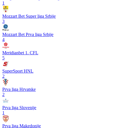
1
Mozzart Bet Super liga Srbije
3
Mozzart Bet Prva liga Srbije
4
Meridianbet 1. CFL
5
SuperSport HNL
2
Prva liga Hrvatske
2
Prva liga Slovenije
1
Prva liga Makedonije