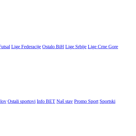
Futsal
Lige Federacije
Ostalo BiH
Lige Srbije
Lige Crne Gore
lov
Ostali sportovi
Info BET
Naš stav
Promo Sport
Sportski