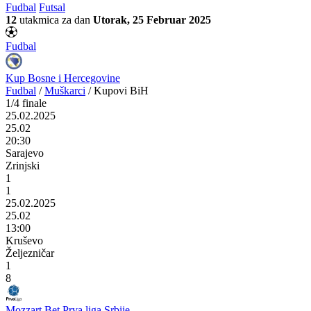
Fudbal
Futsal
12
utakmica za dan
Utorak, 25 Februar 2025
Fudbal
Kup Bosne i Hercegovine
Fudbal
/
Muškarci
/
Kupovi BiH
1/4 finale
25.02.2025
25.02
20:30
Sarajevo
Zrinjski
1
1
25.02.2025
25.02
13:00
Kruševo
Željezničar
1
8
Mozzart Bet Prva liga Srbije