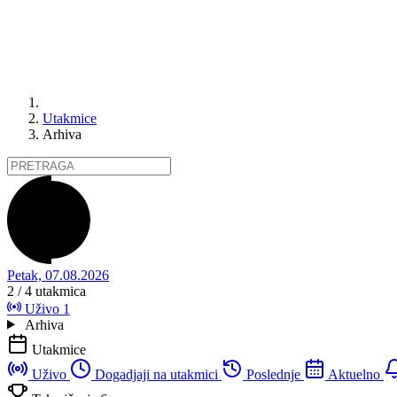
Utakmice
Arhiva
Petak, 07.08.2026
2 / 4
utakmica
Uživo
1
Arhiva
Utakmice
Uživo
Dogadjaji na utakmici
Poslednje
Aktuelno