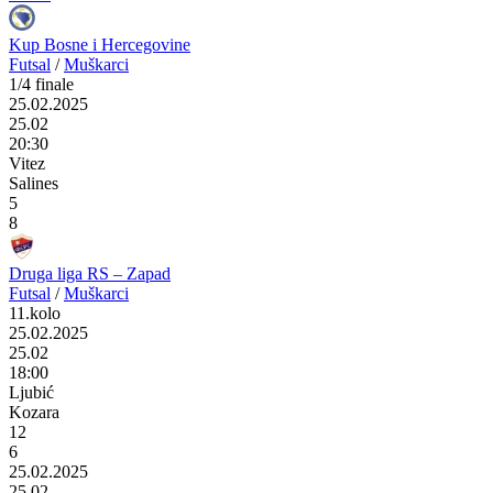
Kup Bosne i Hercegovine
Futsal
/
Muškarci
1/4 finale
25.02.2025
25.02
20:30
Vitez
Salines
5
8
Druga liga RS – Zapad
Futsal
/
Muškarci
11.kolo
25.02.2025
25.02
18:00
Ljubić
Kozara
12
6
25.02.2025
25.02