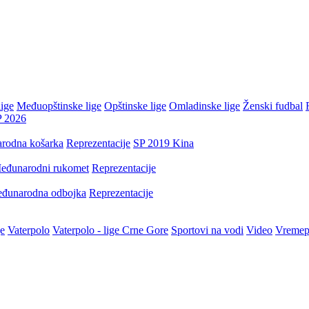
ige
Međuopštinske lige
Opštinske lige
Omladinske lige
Ženski fudbal
P 2026
rodna košarka
Reprezentacije
SP 2019 Kina
eđunarodni rukomet
Reprezentacije
đunarodna odbojka
Reprezentacije
je
Vaterpolo
Vaterpolo - lige Crne Gore
Sportovi na vodi
Video
Vremep