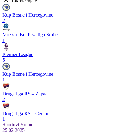
Takmičenja
6
Kup Bosne i Hercegovine
2
Mozzart Bet Prva liga Srbije
1
Premier League
5
Kup Bosne i Hercegovine
1
Druga liga RS – Zapad
2
Druga liga RS – Centar
1
Sportovi
Vreme
25.02.2025