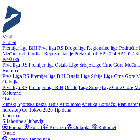
Vesti
Fudbal
Premijer liga BiH
Prva liga RS
Druge lige
Regionalne lige
Područne l
Međunarodni fudbal
Reprezentacije
Prelazni rok
EP 2024
SP 2022
S
Košarka
Prva liga RS
Premijer liga
Ostalo
Lige Srbije
Lige Crne Gore
Međuna
Rukomet
Prva Liga RS
Premijer liga BiH
Ostalo
Lige Srbije
Lige Crne Gore
M
Odbojka
Prva liga RS
Premijer liga BiH
Ostalo
Lige Srbije
Lige Crne Gore
Me
Kolumne
Ostalo
Zimski
Sportska berza
Tenis
Auto moto
Atletika
Borilački
Planinaren
horoskop
OI Tokyo 2020
Tip dana
Jahorina
S Jahorine s ljubavlju
Fudbal
Futsal
Košarka
Odbojka
Rukomet
Ostalo
Vaterpolo
Tango liga