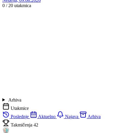
Nedelja, 09.08.2026
0 / 20
utakmica
Arhiva
Utakmice
Poslednje
Aktuelno
Najava
Arhiva
Takmičenja
42