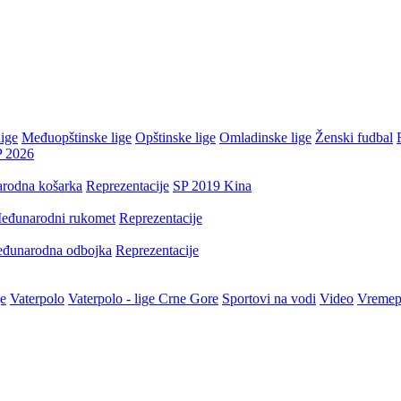
ige
Međuopštinske lige
Opštinske lige
Omladinske lige
Ženski fudbal
P 2026
rodna košarka
Reprezentacije
SP 2019 Kina
eđunarodni rukomet
Reprezentacije
đunarodna odbojka
Reprezentacije
je
Vaterpolo
Vaterpolo - lige Crne Gore
Sportovi na vodi
Video
Vremep