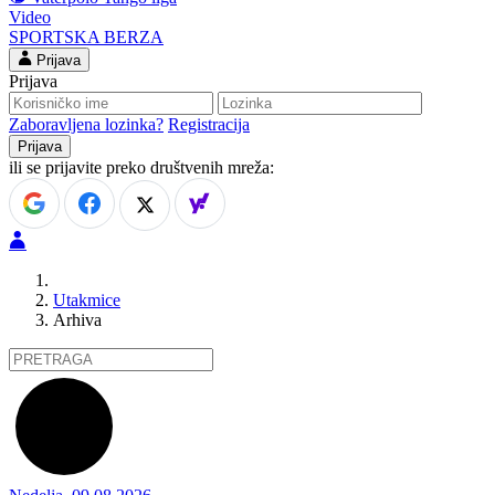
Video
SPORTSKA BERZA
Prijava
Prijava
Zaboravljena lozinka?
Registracija
ili se prijavite preko društvenih mreža:
Utakmice
Arhiva