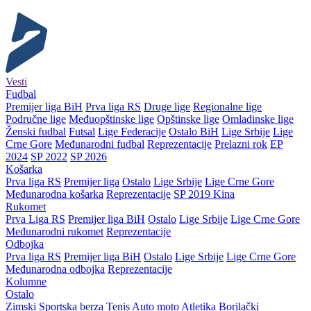
Vesti
Fudbal
Premijer liga BiH
Prva liga RS
Druge lige
Regionalne lige
Područne lige
Međuopštinske lige
Opštinske lige
Omladinske lige
Ženski fudbal
Futsal
Lige Federacije
Ostalo BiH
Lige Srbije
Lige
Crne Gore
Međunarodni fudbal
Reprezentacije
Prelazni rok
EP
2024
SP 2022
SP 2026
Košarka
Prva liga RS
Premijer liga
Ostalo
Lige Srbije
Lige Crne Gore
Međunarodna košarka
Reprezentacije
SP 2019 Kina
Rukomet
Prva Liga RS
Premijer liga BiH
Ostalo
Lige Srbije
Lige Crne Gore
Međunarodni rukomet
Reprezentacije
Odbojka
Prva liga RS
Premijer liga BiH
Ostalo
Lige Srbije
Lige Crne Gore
Međunarodna odbojka
Reprezentacije
Kolumne
Ostalo
Zimski
Sportska berza
Tenis
Auto moto
Atletika
Borilački