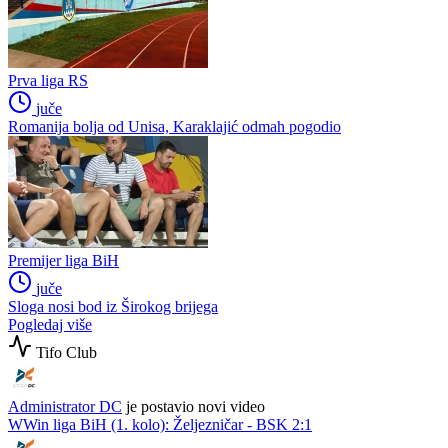
Prva liga RS
juče
Romanija bolja od Unisa, Karaklajić odmah pogodio
Premijer liga BiH
juče
Sloga nosi bod iz Širokog brijega
Pogledaj više
Tifo Club
Administrator DC
je postavio novi video
WWin liga BiH (1. kolo): Željezničar - BSK 2:1