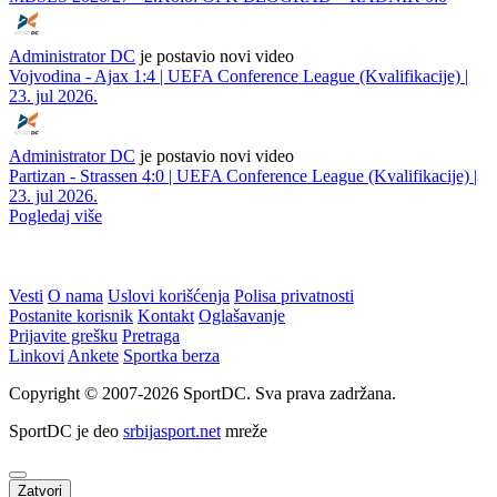
Administrator DC
je postavio novi video
Vojvodina - Ajax 1:4 | UEFA Conference League (Kvalifikacije) |
23. jul 2026.
Administrator DC
je postavio novi video
Partizan - Strassen 4:0 | UEFA Conference League (Kvalifikacije) |
23. jul 2026.
Pogledaj više
Vesti
O nama
Uslovi korišćenja
Polisa privatnosti
Postanite korisnik
Kontakt
Oglašavanje
Prijavite grešku
Pretraga
Linkovi
Ankete
Sportka berza
Copyright © 2007-2026 SportDC. Sva prava zadržana.
SportDC je deo
srbijasport.net
mreže
Zatvori