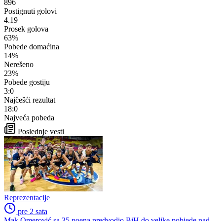
896
Postignuti golovi
4.19
Prosek golova
63%
Pobede domaćina
14%
Nerešeno
23%
Pobede gostiju
3:0
Najčešći rezultat
18:0
Najveća pobeda
Poslednje vesti
Reprezentacije
pre 2 sata
Mak Omerović sa 35 poena predvodio BiH do velike pobjede nad