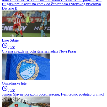
Bugarskom: Kadeti na korak od četvrtfinala Evropskog prvenstva
Divizije B
Lige Srbije
juče
Crvena zvezda sa pola gasa savladala Novi Pazar
Omladinske lige
juče
Juniori Slavije porazom počeli sezonu, Ivan Gogić postigao prvi gol