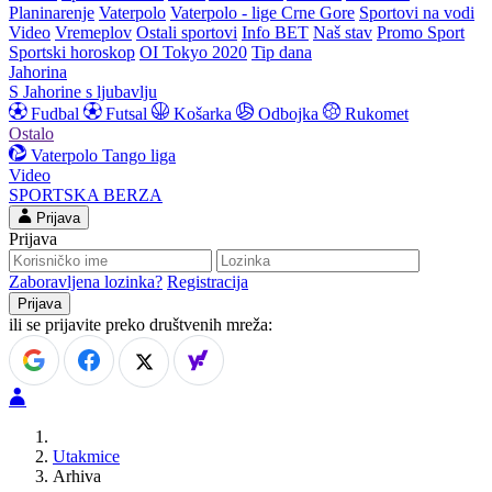
Planinarenje
Vaterpolo
Vaterpolo - lige Crne Gore
Sportovi na vodi
Video
Vremeplov
Ostali sportovi
Info BET
Naš stav
Promo Sport
Sportski horoskop
OI Tokyo 2020
Tip dana
Jahorina
S Jahorine s ljubavlju
Fudbal
Futsal
Košarka
Odbojka
Rukomet
Ostalo
Vaterpolo
Tango liga
Video
SPORTSKA BERZA
Prijava
Prijava
Zaboravljena lozinka?
Registracija
ili se prijavite preko društvenih mreža:
Utakmice
Arhiva