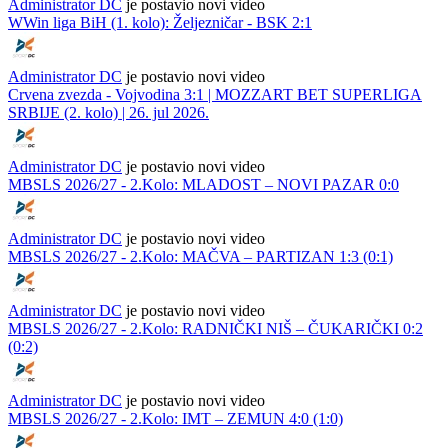
Administrator DC
je postavio novi video
WWin liga BiH (1. kolo): Željezničar - BSK 2:1
Administrator DC
je postavio novi video
Crvena zvezda - Vojvodina 3:1 | MOZZART BET SUPERLIGA
SRBIJE (2. kolo) | 26. jul 2026.
Administrator DC
je postavio novi video
MBSLS 2026/27 - 2.Kolo: MLADOST – NOVI PAZAR 0:0
Administrator DC
je postavio novi video
MBSLS 2026/27 - 2.Kolo: MAČVA – PARTIZAN 1:3 (0:1)
Administrator DC
je postavio novi video
MBSLS 2026/27 - 2.Kolo: RADNIČKI NIŠ – ČUKARIČKI 0:2
(0:2)
Administrator DC
je postavio novi video
MBSLS 2026/27 - 2.Kolo: IMT – ZEMUN 4:0 (1:0)