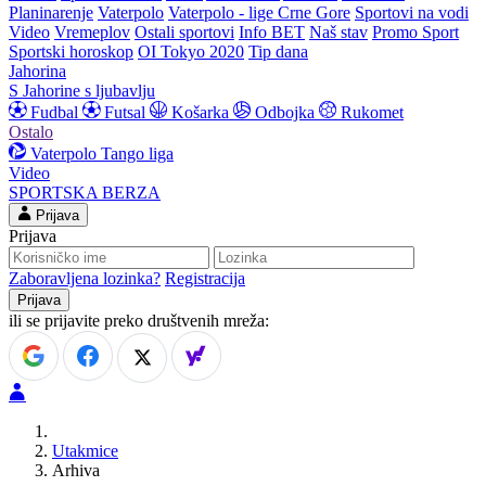
Planinarenje
Vaterpolo
Vaterpolo - lige Crne Gore
Sportovi na vodi
Video
Vremeplov
Ostali sportovi
Info BET
Naš stav
Promo Sport
Sportski horoskop
OI Tokyo 2020
Tip dana
Jahorina
S Jahorine s ljubavlju
Fudbal
Futsal
Košarka
Odbojka
Rukomet
Ostalo
Vaterpolo
Tango liga
Video
SPORTSKA BERZA
Prijava
Prijava
Zaboravljena lozinka?
Registracija
ili se prijavite preko društvenih mreža:
Utakmice
Arhiva