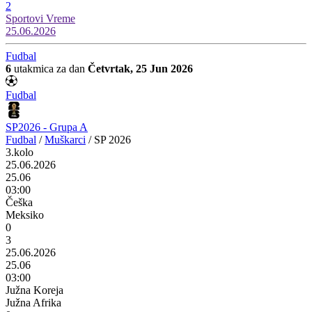
2
Sportovi
Vreme
25.06.2026
Fudbal
6
utakmica za dan
Četvrtak, 25 Jun 2026
Fudbal
SP2026 - Grupa A
Fudbal
/
Muškarci
/
SP 2026
3.kolo
25.06.2026
25.06
03:00
Češka
Meksiko
0
3
25.06.2026
25.06
03:00
Južna Koreja
Južna Afrika