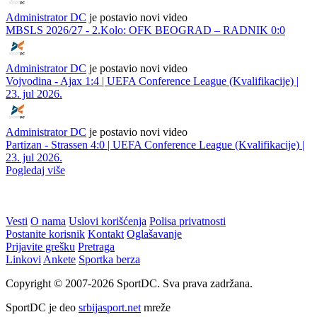
Administrator DC
je postavio novi video
MBSLS 2026/27 - 2.Kolo: OFK BEOGRAD – RADNIK 0:0
Administrator DC
je postavio novi video
Vojvodina - Ajax 1:4 | UEFA Conference League (Kvalifikacije) |
23. jul 2026.
Administrator DC
je postavio novi video
Partizan - Strassen 4:0 | UEFA Conference League (Kvalifikacije) |
23. jul 2026.
Pogledaj više
Vesti
O nama
Uslovi korišćenja
Polisa privatnosti
Postanite korisnik
Kontakt
Oglašavanje
Prijavite grešku
Pretraga
Linkovi
Ankete
Sportka berza
Copyright © 2007-2026 SportDC. Sva prava zadržana.
SportDC je deo
srbijasport.net
mreže