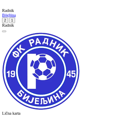
Radnik
Bijeljina
2
1
Radnik
Lična karta