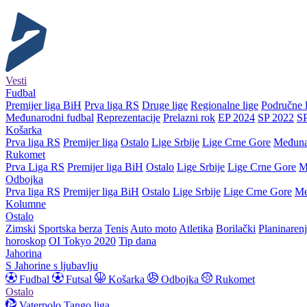
Vesti
Fudbal
Premijer liga BiH
Prva liga RS
Druge lige
Regionalne lige
Područne l
Međunarodni fudbal
Reprezentacije
Prelazni rok
EP 2024
SP 2022
S
Košarka
Prva liga RS
Premijer liga
Ostalo
Lige Srbije
Lige Crne Gore
Međuna
Rukomet
Prva Liga RS
Premijer liga BiH
Ostalo
Lige Srbije
Lige Crne Gore
M
Odbojka
Prva liga RS
Premijer liga BiH
Ostalo
Lige Srbije
Lige Crne Gore
Me
Kolumne
Ostalo
Zimski
Sportska berza
Tenis
Auto moto
Atletika
Borilački
Planinaren
horoskop
OI Tokyo 2020
Tip dana
Jahorina
S Jahorine s ljubavlju
Fudbal
Futsal
Košarka
Odbojka
Rukomet
Ostalo
Vaterpolo
Tango liga