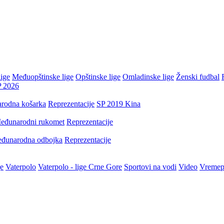
ige
Međuopštinske lige
Opštinske lige
Omladinske lige
Ženski fudbal
P 2026
rodna košarka
Reprezentacije
SP 2019 Kina
eđunarodni rukomet
Reprezentacije
đunarodna odbojka
Reprezentacije
je
Vaterpolo
Vaterpolo - lige Crne Gore
Sportovi na vodi
Video
Vremep