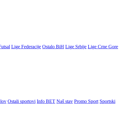
Futsal
Lige Federacije
Ostalo BiH
Lige Srbije
Lige Crne Gore
lov
Ostali sportovi
Info BET
Naš stav
Promo Sport
Sportski