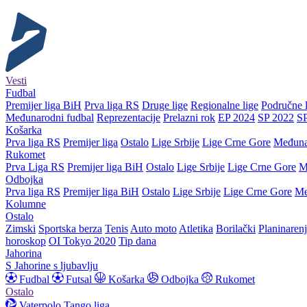
Vesti
Fudbal
Premijer liga BiH
Prva liga RS
Druge lige
Regionalne lige
Područne l
Međunarodni fudbal
Reprezentacije
Prelazni rok
EP 2024
SP 2022
S
Košarka
Prva liga RS
Premijer liga
Ostalo
Lige Srbije
Lige Crne Gore
Međuna
Rukomet
Prva Liga RS
Premijer liga BiH
Ostalo
Lige Srbije
Lige Crne Gore
M
Odbojka
Prva liga RS
Premijer liga BiH
Ostalo
Lige Srbije
Lige Crne Gore
Me
Kolumne
Ostalo
Zimski
Sportska berza
Tenis
Auto moto
Atletika
Borilački
Planinaren
horoskop
OI Tokyo 2020
Tip dana
Jahorina
S Jahorine s ljubavlju
Fudbal
Futsal
Košarka
Odbojka
Rukomet
Ostalo
Vaterpolo
Tango liga