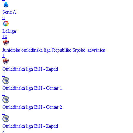
Serie A
6
LaLiga
10
Juniorska omladinska liga Republike Srpske ,završnica
1
Omladinska liga BiH - Zapad
5
Omladinska liga BiH - Centar 1
5
Omladinska liga BiH - Centar 2
5
Omladinska liga BiH - Zapad
3