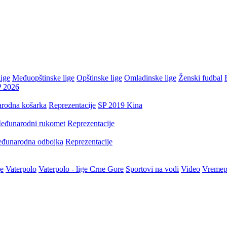
ige
Međuopštinske lige
Opštinske lige
Omladinske lige
Ženski fudbal
P 2026
rodna košarka
Reprezentacije
SP 2019 Kina
eđunarodni rukomet
Reprezentacije
đunarodna odbojka
Reprezentacije
je
Vaterpolo
Vaterpolo - lige Crne Gore
Sportovi na vodi
Video
Vremep