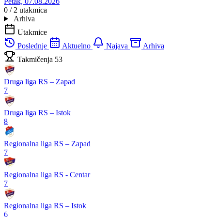
Petak, 07.08.2026
0 / 2
utakmica
Arhiva
Utakmice
Poslednje
Aktuelno
Najava
Arhiva
Takmičenja
53
Druga liga RS – Zapad
7
Druga liga RS – Istok
8
Regionalna liga RS – Zapad
7
Regionalna liga RS - Centar
7
Regionalna liga RS – Istok
6