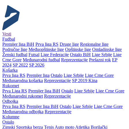
Vesti
Fudbal
Premijer liga BiH
Prva liga RS
Druge lige
Regionalne lige
Područne lige
Međuopštinske lige
Opštinske lige
Omladinske lige
Ženski fudbal
Futsal
Lige Federacije
Ostalo BiH
Lige Srbije
Lige
Crne Gore
Međunarodni fudbal
Reprezentacije
Prelazni rok
EP
2024
SP 2022
SP 2026
Košarka
Prva liga RS
Premijer liga
Ostalo
Lige Srbije
Lige Crne Gore
Međunarodna košarka
Reprezentacije
SP 2019 Kina
Rukomet
Prva Liga RS
Premijer liga BiH
Ostalo
Lige Srbije
Lige Crne Gore
Međunarodni rukomet
Reprezentacije
Odbojka
Prva liga RS
Premijer liga BiH
Ostalo
Lige Srbije
Lige Crne Gore
Međunarodna odbojka
Reprezentacije
Kolumne
Ostalo
Zimski
Sportska berza
Tenis
Auto moto
Atletika
Borilački