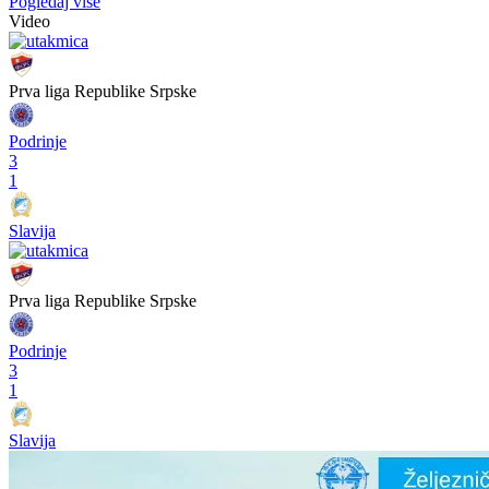
Pogledaj više
Video
Prva liga Republike Srpske
Podrinje
3
1
Slavija
Prva liga Republike Srpske
Podrinje
3
1
Slavija