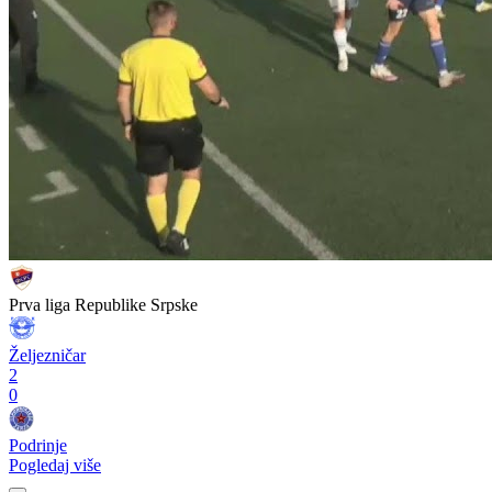
Prva liga Republike Srpske
Željezničar
2
0
Podrinje
Pogledaj više