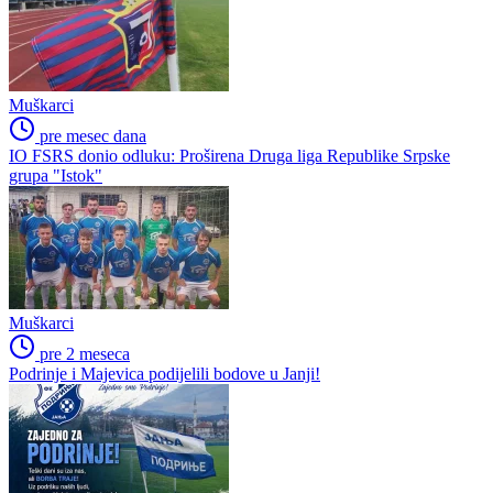
Muškarci
pre mesec dana
IO FSRS donio odluku: Proširena Druga liga Republike Srpske
grupa "Istok"
Muškarci
pre 2 meseca
Podrinje i Majevica podijelili bodove u Janji!