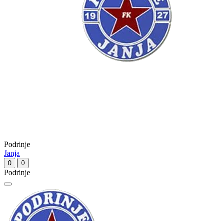
Podrinje
Janja
0
0
Podrinje