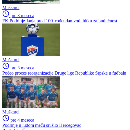
Muškarci
pre 3 meseca
FK Podrinje Janja pred 100. rođendan vodi bitku za budućnost
Muškarci
pre 3 meseca
Počeo proces reorganizacije Druge lige Republike Srpske u fudbalu
Muškarci
pre 4 meseca
Podrinje u ludom meču srušilo Hercegovac