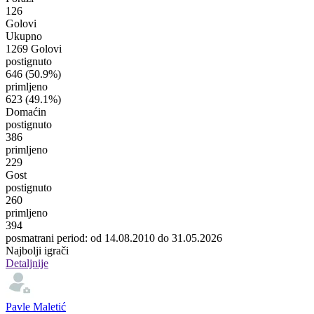
126
Golovi
Ukupno
1269 Golovi
postignuto
646
(50.9%)
primljeno
623
(49.1%)
Domaćin
postignuto
386
primljeno
229
Gost
postignuto
260
primljeno
394
posmatrani period: od 14.08.2010 do 31.05.2026
Najbolji igrači
Detaljnije
Pavle Maletić