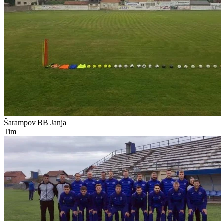
Šarampov BB
Janja
Tim