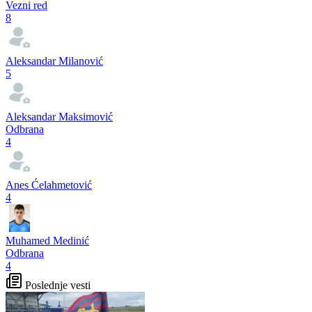
Vezni red
8
Aleksandar Milanović
5
Aleksandar Maksimović
Odbrana
4
Anes Ćelahmetović
4
Muhamed Medinić
Odbrana
4
Poslednje vesti