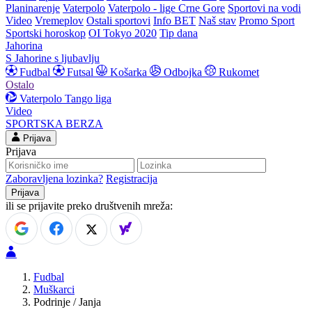
Planinarenje
Vaterpolo
Vaterpolo - lige Crne Gore
Sportovi na vodi
Video
Vremeplov
Ostali sportovi
Info BET
Naš stav
Promo Sport
Sportski horoskop
OI Tokyo 2020
Tip dana
Jahorina
S Jahorine s ljubavlju
Fudbal
Futsal
Košarka
Odbojka
Rukomet
Ostalo
Vaterpolo
Tango liga
Video
SPORTSKA BERZA
Prijava
Prijava
Zaboravljena lozinka?
Registracija
ili se prijavite preko društvenih mreža:
Fudbal
Muškarci
Podrinje / Janja