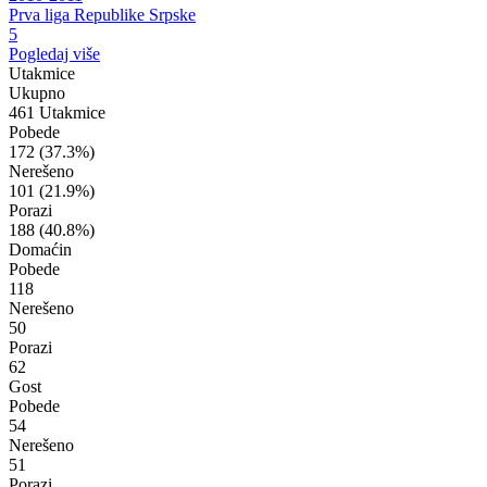
Prva liga Republike Srpske
5
Pogledaj više
Utakmice
Ukupno
461 Utakmice
Pobede
172
(37.3%)
Nerešeno
101
(21.9%)
Porazi
188
(40.8%)
Domaćin
Pobede
118
Nerešeno
50
Porazi
62
Gost
Pobede
54
Nerešeno
51
Porazi