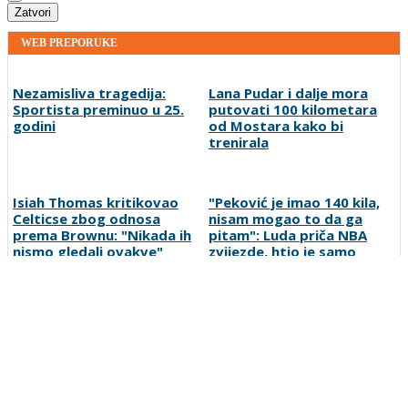
Zatvori
WEB PREPORUKE
Nezamisliva tragedija:
Lana Pudar i dalje mora
Sportista preminuo u 25.
putovati 100 kilometara
godini
od Mostara kako bi
trenirala
Isiah Thomas kritikovao
"Peković je imao 140 kila,
Celticse zbog odnosa
nisam mogao to da ga
prema Brownu: "Nikada ih
pitam": Luda priča NBA