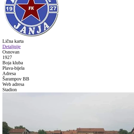
Lična karta
Detaljnije
Osnovan
1927
Boja kluba
Plava-bijela
Adresa
Šarampov BB
Web adresa
Stadion