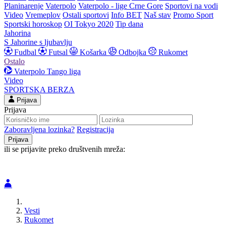
Planinarenje
Vaterpolo
Vaterpolo - lige Crne Gore
Sportovi na vodi
Video
Vremeplov
Ostali sportovi
Info BET
Naš stav
Promo Sport
Sportski horoskop
OI Tokyo 2020
Tip dana
Jahorina
S Jahorine s ljubavlju
Fudbal
Futsal
Košarka
Odbojka
Rukomet
Ostalo
Vaterpolo
Tango liga
Video
SPORTSKA BERZA
Prijava
Prijava
Zaboravljena lozinka?
Registracija
ili se prijavite preko društvenih mreža:
Vesti
Rukomet