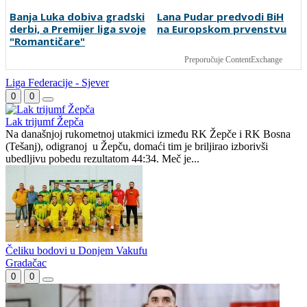
Upitna karijera jednog od
Modrić: San je i dalje isti
najvećih svjetskih talenata
nogometa zbog
zdravstvenih problema
Lana Pudar predvodi BiH
na Europskom prvenstvu
Banja Luka dobiva gradski
derbi, a Premijer liga svoje
"Romantičare"
Preporučuje ContentExchange
Liga Federacije - Sjever
0
0