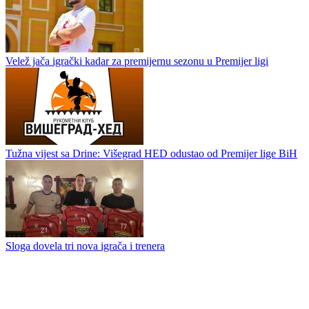
Borac u punom zamahu: nova energija, jasni ciljevi i dolazak Danila
Tubina
Stanić prozvao rukometaše Sloge
Velež jača igrački kadar za premijernu sezonu u Premijer ligi