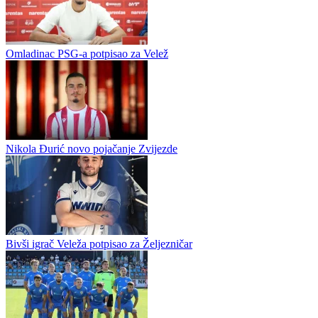
Novi termin meča TOŠK - Zvijezda
Promijenjen je termin utakmice prvog kola Prve lige Federacije
Bosne i Hercegovine između TOŠK-a i Zvijezde, potvrđeno je iz
redova gradačačkog kluba. Umjesto prvobitno planiranog...
Omladinac PSG-a potpisao za Velež