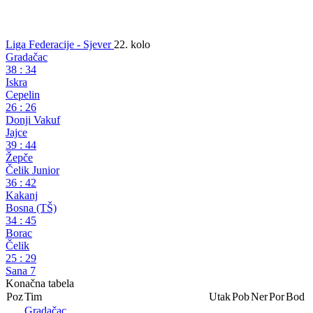
Liga Federacije - Sjever
22. kolo
Gradačac
38
:
34
Iskra
Cepelin
26
:
26