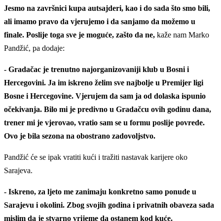
Jesmo na završnici kupa autsajderi, kao i do sada što smo bili,
ali imamo pravo da vjerujemo i da sanjamo da možemo u
finale. Poslije toga sve je moguće, zašto da ne,
kaže nam Marko
Pandžić, pa dodaje:
- Gradačac je trenutno najorganizovaniji klub u Bosni i
Hercegovini. Ja im iskreno želim sve najbolje u Premijer ligi
Bosne i Hercegovine. Vjerujem da sam ja od dolaska ispunio
očekivanja. Bilo mi je predivno u Gradačcu ovih godinu dana,
trener mi je vjerovao, vratio sam se u formu poslije povrede.
Ovo je bila sezona na obostrano zadovoljstvo.
Pandžić će se ipak vratiti kući i tražiti nastavak karijere oko
Sarajeva.
- Iskreno, za ljeto me zanimaju konkretno samo ponude u
Sarajevu i okolini. Zbog svojih godina i privatnih obaveza sada
mislim da je stvarno vrijeme da ostanem kod kuće.