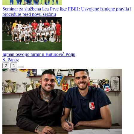
Nikola Đurić novo pojačanje Zvijezde
Bivši igrač Veleža potpisao za Željezničar
Seminar za službena lica Prve lige FBiH: Usvojene izmjene pravila i
procedure pred novu sezonu