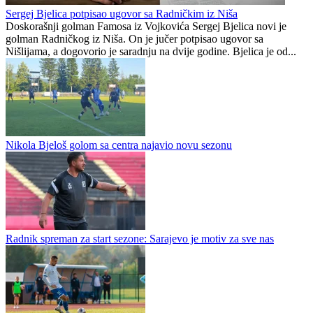
Igman osvojio turnir u Buturović Polju
S. Papaz
2
1
Sergej Bjelica potpisao ugovor sa Radničkim iz Niša
Doskorašnji golman Famosa iz Vojkovića Sergej Bjelica novi je
golman Radničkog iz Niša. On je jučer potpisao ugovor sa
Nišlijama, a dogovorio je saradnju na dvije godine. Bjelica je od...