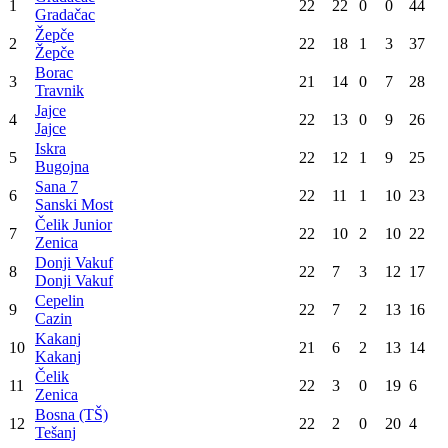
Donji Vakuf
Jajce
39
:
44
Žepče
Čelik Junior
36
:
42
Kakanj
Bosna (TŠ)
34
:
45
Borac
Čelik
25
:
29
Sana 7
Konačna tabela
Poz
Tim
Utak
Pob
Ner
Por
Bod
Gradačac
1
22
22
0
0
44
Gradačac
Žepče
2
22
18
1
3
37
Žepče
Borac
3
21
14
0
7
28
Travnik
Jajce
4
22
13
0
9
26
Jajce
Iskra
5
22
12
1
9
25
Bugojna