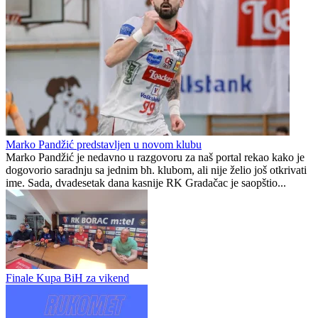
Lak trijumf Žepča
Na današnjoj rukometnoj utakmici između RK Žepče i RK Bosna
(Tešanj), odigranoj u Žepču, domaći tim je briljirao izborivši
ubedljivu pobedu rezultatom 44:34. Meč je...
Čeliku bodovi u Donjem Vakufu
Gradačac
0
0