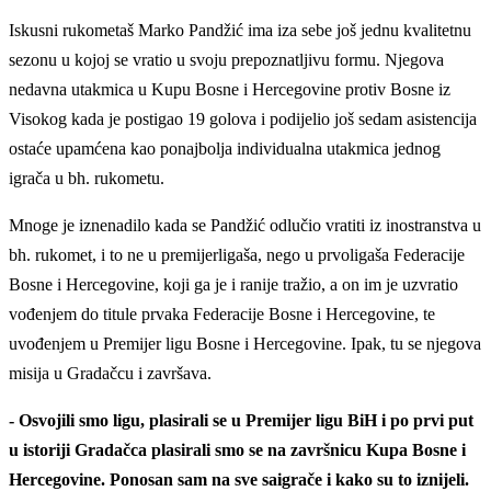
Iskusni rukometaš Marko Pandžić ima iza sebe još jednu kvalitetnu
sezonu u kojoj se vratio u svoju prepoznatljivu formu. Njegova
nedavna utakmica u Kupu Bosne i Hercegovine protiv Bosne iz
Visokog kada je postigao 19 golova i podijelio još sedam asistencija
ostaće upamćena kao ponajbolja individualna utakmica jednog
igrača u bh. rukometu.
Mnoge je iznenadilo kada se Pandžić odlučio vratiti iz inostranstva u
bh. rukomet, i to ne u premijerligaša, nego u prvoligaša Federacije
Bosne i Hercegovine, koji ga je i ranije tražio, a on im je uzvratio
vođenjem do titule prvaka Federacije Bosne i Hercegovine, te
uvođenjem u Premijer ligu Bosne i Hercegovine. Ipak, tu se njegova
misija u Gradačcu i završava.
- Osvojili smo ligu, plasirali se u Premijer ligu BiH i po prvi put
u istoriji Gradačca plasirali smo se na završnicu Kupa Bosne i
Hercegovine. Ponosan sam na sve saigrače i kako su to iznijeli.