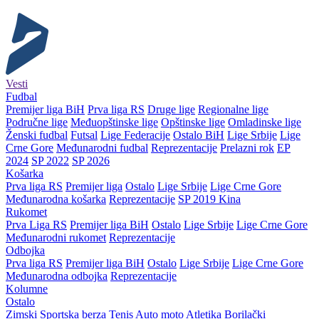
Vesti
Fudbal
Premijer liga BiH
Prva liga RS
Druge lige
Regionalne lige
Područne lige
Međuopštinske lige
Opštinske lige
Omladinske lige
Ženski fudbal
Futsal
Lige Federacije
Ostalo BiH
Lige Srbije
Lige
Crne Gore
Međunarodni fudbal
Reprezentacije
Prelazni rok
EP
2024
SP 2022
SP 2026
Košarka
Prva liga RS
Premijer liga
Ostalo
Lige Srbije
Lige Crne Gore
Međunarodna košarka
Reprezentacije
SP 2019 Kina
Rukomet
Prva Liga RS
Premijer liga BiH
Ostalo
Lige Srbije
Lige Crne Gore
Međunarodni rukomet
Reprezentacije
Odbojka
Prva liga RS
Premijer liga BiH
Ostalo
Lige Srbije
Lige Crne Gore
Međunarodna odbojka
Reprezentacije
Kolumne
Ostalo
Zimski
Sportska berza
Tenis
Auto moto
Atletika
Borilački