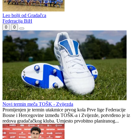
I dalje nejasno koliko klubova ispada iz Premijer lige
Marinko Umičević: Iz lige ispadaju 3 kluba, možemo se dogovoriti
o skraćivanju tek od sezone 2024/25
Leo bolji od Gradačca
Federacija BiH
0
0