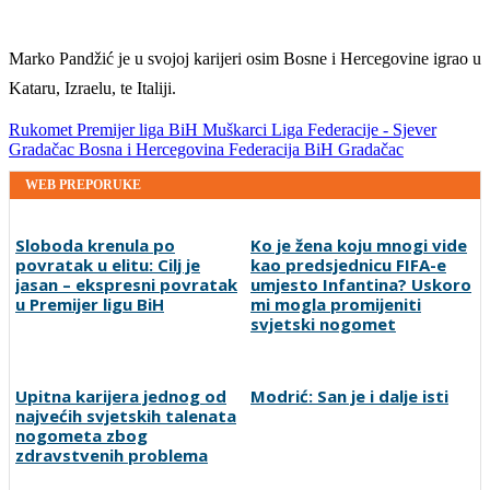
Marko Pandžić je u svojoj karijeri osim Bosne i Hercegovine igrao u
Kataru, Izraelu, te Italiji.
Rukomet
Premijer liga BiH
Muškarci
Liga Federacije - Sjever
Gradačac
Bosna i Hercegovina
Federacija BiH
Gradačac
WEB PREPORUKE
Sloboda krenula po
Ko je žena koju mnogi vide
povratak u elitu: Cilj je
kao predsjednicu FIFA-e
jasan – ekspresni povratak
umjesto Infantina? Uskoro
u Premijer ligu BiH
mi mogla promijeniti
svjetski nogomet