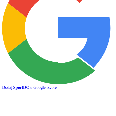
Nikša Tomašević prvi put odlazi iz matičnog kluba, napadač
slobodan u izboru sredine
Slavija danas protiv Viteza