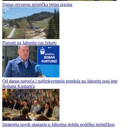
Danas otvorena turistička ljetna sezona
Popusti na Jahorini vas čekaju
Od danas najveća i najfrekventnija gondola na Jahorini nosi ime
Bobana Kusturića