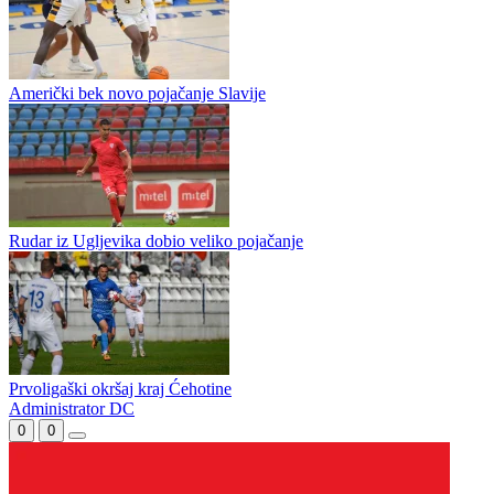
Američki bek novo pojačanje Slavije
Rudar iz Ugljevika dobio veliko pojačanje
Prvoligaški okršaj kraj Ćehotine
Administrator DC
0
0