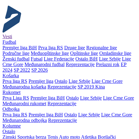
Vesti
Fudbal
Premijer liga BiH
Prva liga RS
Druge lige
Regionalne lige
Područne lige
Međuopštinske lige
Opštinske lige
Omladinske lige
Ženski fudbal
Futsal
Lige Federacije
Ostalo BiH
Lige Srbije
Lige
Crne Gore
Međunarodni fudbal
Reprezentacije
Prelazni rok
EP
2024
SP 2022
SP 2026
Košarka
Prva liga RS
Premijer liga
Ostalo
Lige Srbije
Lige Crne Gore
Međunarodna košarka
Reprezentacije
SP 2019 Kina
Rukomet
Prva Liga RS
Premijer liga BiH
Ostalo
Lige Srbije
Lige Crne Gore
Međunarodni rukomet
Reprezentacije
Odbojka
Prva liga RS
Premijer liga BiH
Ostalo
Lige Srbije
Lige Crne Gore
Međunarodna odbojka
Reprezentacije
Kolumne
Ostalo
Zimski
Sportska berza
Tenis
Auto moto
Atletika
Borilački