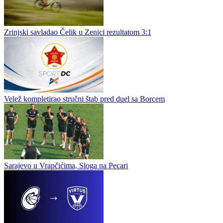
Zrinjski savladao Čelik u Zenici rezultatom 3:1
Velež kompletirao stručni štab pred duel sa Borcem
Sarajevo u Vrapčićima, Sloga na Pecari