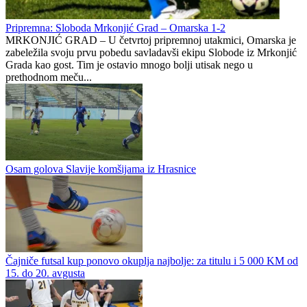
Pripremna: Sloboda Mrkonjić Grad – Omarska 1-2
MRKONJIĆ GRAD – U četvrtoj pripremnoj utakmici, Omarska je
zabeležila svoju prvu pobedu savladavši ekipu Slobode iz Mrkonjić
Grada kao gost. Tim je ostavio mnogo bolji utisak nego u
prethodnom meču...
Osam golova Slavije komšijama iz Hrasnice
Čajniče futsal kup ponovo okuplja najbolje: za titulu i 5 000 KM od
15. do 20. avgusta