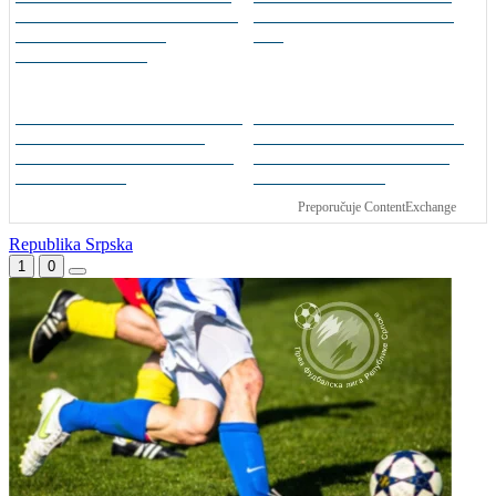
Infantino nekada
Zmajice u Mostaru počele
poručivao: "Novac FIFA-e
pripreme za Mediteranske
je vaš novac", danas se
igre
suočava s najvećom
krizom
FOTO | Bijeli Brijeg zabio
Otkriven uzrok smrti NBA
čak 10 golova za kraj
košarkaša: Brandon Clarke
grupne faze: Liga mjesnih
preminuo od kombinacije
zajednica seli iza Desete
heroina i kokaina
Preporučuje ContentExchange
Republika Srpska
1
0