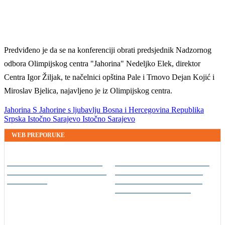
Predviđeno je da se na konferenciji obrati predsjednik Nadzornog
odbora Olimpijskog centra "Jahorina" Nedeljko Elek, direktor
Centra Igor Žiljak, te načelnici opština Pale i Trnovo Dejan Kojić i
Miroslav Bjelica, najavljeno je iz Olimpijskog centra.
Jahorina
S Jahorine s ljubavlju
Bosna i Hercegovina
Republika
Srpska
Istočno Sarajevo
Istočno Sarajevo
WEB PREPORUKE
Zašto su Crnogorci spustili
Nekada je vladao
glave prije utakmice na SP-
svjetskim tenisom, danas
u u Zagrebu?
ga mnogi jedva
prepoznaju: Ovako izgleda
Pete Sampras