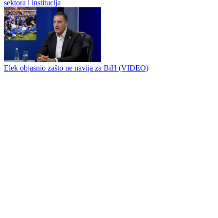
Strategija novih ulaganja u Jahorina dobila podršku turističkog
sektora i institucija
Elek objasnio zašto ne navija za BiH (VIDEO)