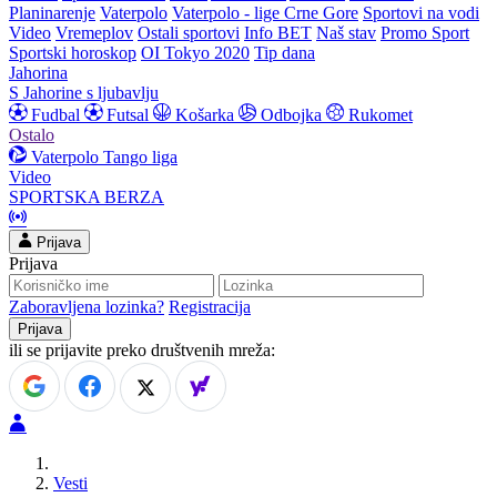
Planinarenje
Vaterpolo
Vaterpolo - lige Crne Gore
Sportovi na vodi
Video
Vremeplov
Ostali sportovi
Info BET
Naš stav
Promo Sport
Sportski horoskop
OI Tokyo 2020
Tip dana
Jahorina
S Jahorine s ljubavlju
Fudbal
Futsal
Košarka
Odbojka
Rukomet
Ostalo
Vaterpolo
Tango liga
Video
SPORTSKA BERZA
Prijava
Prijava
Zaboravljena lozinka?
Registracija
ili se prijavite preko društvenih mreža:
Vesti