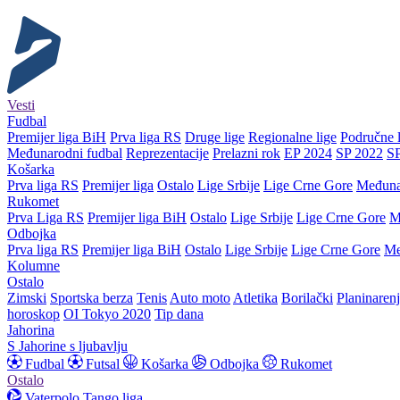
Vesti
Fudbal
Premijer liga BiH
Prva liga RS
Druge lige
Regionalne lige
Područne l
Međunarodni fudbal
Reprezentacije
Prelazni rok
EP 2024
SP 2022
S
Košarka
Prva liga RS
Premijer liga
Ostalo
Lige Srbije
Lige Crne Gore
Međuna
Rukomet
Prva Liga RS
Premijer liga BiH
Ostalo
Lige Srbije
Lige Crne Gore
M
Odbojka
Prva liga RS
Premijer liga BiH
Ostalo
Lige Srbije
Lige Crne Gore
Me
Kolumne
Ostalo
Zimski
Sportska berza
Tenis
Auto moto
Atletika
Borilački
Planinaren
horoskop
OI Tokyo 2020
Tip dana
Jahorina
S Jahorine s ljubavlju
Fudbal
Futsal
Košarka
Odbojka
Rukomet
Ostalo
Vaterpolo
Tango liga