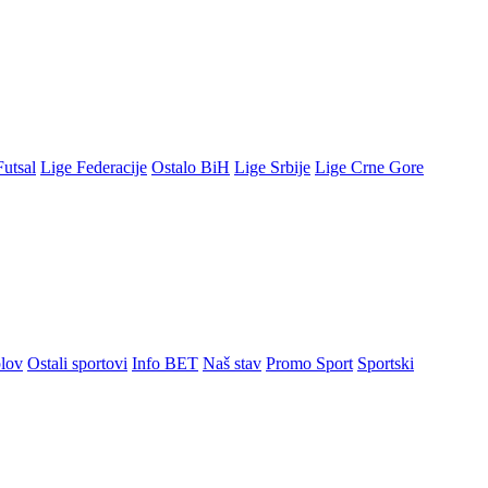
Futsal
Lige Federacije
Ostalo BiH
Lige Srbije
Lige Crne Gore
lov
Ostali sportovi
Info BET
Naš stav
Promo Sport
Sportski