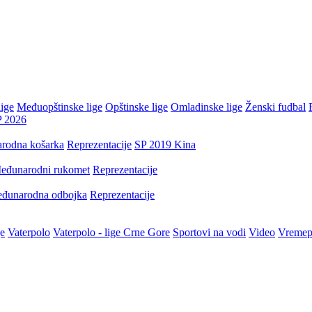
ige
Međuopštinske lige
Opštinske lige
Omladinske lige
Ženski fudbal
P 2026
rodna košarka
Reprezentacije
SP 2019 Kina
eđunarodni rukomet
Reprezentacije
đunarodna odbojka
Reprezentacije
je
Vaterpolo
Vaterpolo - lige Crne Gore
Sportovi na vodi
Video
Vremep