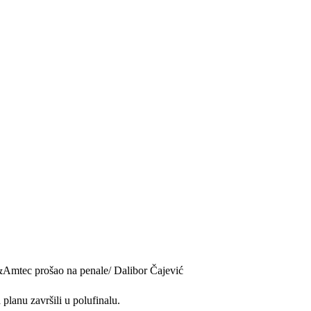
Amtec prošao na penale/ Dalibor Čajević
planu završili u polufinalu.