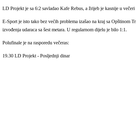
LD Projekt je sa 6:2 savladao Kafe Rebus, a žrijeb je kasnije u večeri h
E-Sport je isto tako bez većih problema izašao na kraj sa Opštinom T
izvođenja udaraca sa šest metara. U regularnom dijelu je bilo 1:1.
Polufinale je na rasporedu večeras:
19.30 LD Projekt - Posljednji dinar