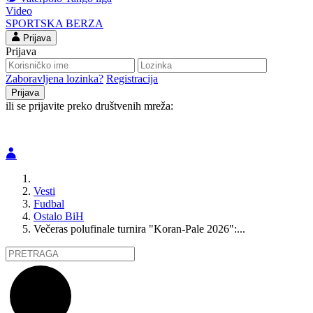
Video
SPORTSKA BERZA
Prijava
Prijava
Zaboravljena lozinka?
Registracija
ili se prijavite preko društvenih mreža:
Vesti
Fudbal
Ostalo BiH
Večeras polufinale turnira "Koran-Pale 2026":...