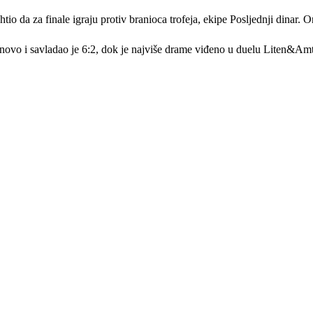
tio da za finale igraju protiv branioca trofeja, ekipe Posljednji dinar. O
rnovo i savladao je 6:2, dok je najviše drame viđeno u duelu Liten&Am