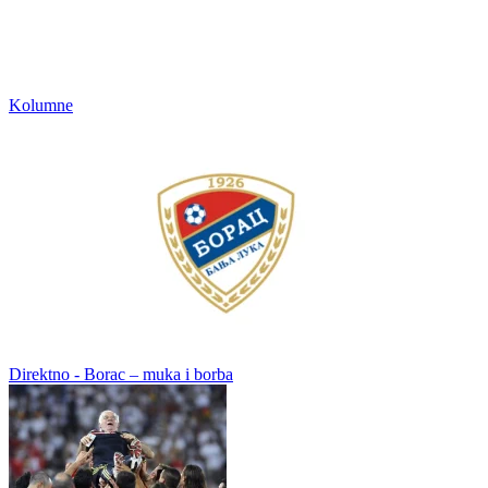
Kolumne
Direktno - Borac – muka i borba