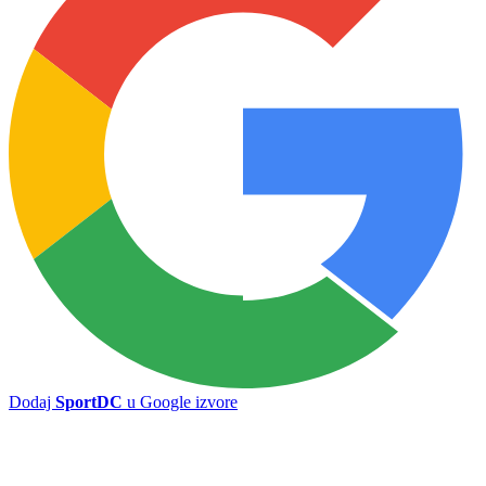
Dodaj
SportDC
u Google izvore