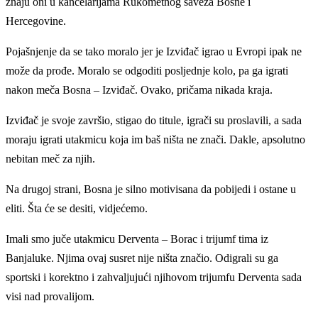
znaju oni u kancelarijama Rukometnog saveza Bosne i
Hercegovine.
Pojašnjenje da se tako moralo jer je Izviđač igrao u Evropi ipak ne
može da prođe. Moralo se odgoditi posljednje kolo, pa ga igrati
nakon meča Bosna – Izviđač. Ovako, pričama nikada kraja.
Izviđač je svoje završio, stigao do titule, igrači su proslavili, a sada
moraju igrati utakmicu koja im baš ništa ne znači. Dakle, apsolutno
nebitan meč za njih.
Na drugoj strani, Bosna je silno motivisana da pobijedi i ostane u
eliti. Šta će se desiti, vidjećemo.
Imali smo juče utakmicu Derventa – Borac i trijumf tima iz
Banjaluke. Njima ovaj susret nije ništa značio. Odigrali su ga
sportski i korektno i zahvaljujući njihovom trijumfu Derventa sada
visi nad provalijom.