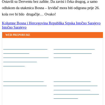
Ostavili su Derventu bez zaštite. Da zavisi i čeka drugog, a samo
odlukom da utakmica Bosna – Izviđač mora biti odigrana prije 26.
kola sve bi bilo drugačije… Ovako!
Kolumne
Bosna i Hercegovina
Republika Srpska
Istočno Sarajevo
Istočno Sarajevo
WEB PREPORUKE
Nakon Argentine,
Horde zla neće u Mostar:
Infantino dobio podršku i
"Napravili ste ogromnu
konfederacije:
pogrešku"
Jednoglasno ponavljamo
podršku predsjedniku
Nakon oluje u Salzburgu
Srđan Mandić prozvao
ukazao se Haris Tabaković
Adnana Džemidžića: Molio
sam te da ne zatvarate
Koševo, smiješ li inspekciju
poslati Borcu?