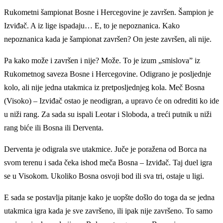
Rukometni šampionat Bosne i Hercegovine je završen. Šampion je
Izviđač. A iz lige ispadaju… E, to je nepoznanica. Kako
nepoznanica kada je šampionat završen? On jeste završen, ali nije.
Pa kako može i završen i nije? Može. To je izum „smislova” iz
Rukometnog saveza Bosne i Hercegovine. Odigrano je posljednje
kolo, ali nije jedna utakmica iz pretposljednjeg kola. Meč Bosna
(Visoko) – Izviđač ostao je neodigran, a upravo će on odrediti ko ide
u niži rang. Za sada su ispali Leotar i Sloboda, a treći putnik u niži
rang biće ili Bosna ili Derventa.
Derventa je odigrala sve utakmice. Juče je poražena od Borca na
svom terenu i sada čeka ishod meča Bosna – Izviđač. Taj duel igra
se u Visokom. Ukoliko Bosna osvoji bod ili sva tri, ostaje u ligi.
E sada se postavlja pitanje kako je uopšte došlo do toga da se jedna
utakmica igra kada je sve završeno, ili ipak nije završeno. To samo