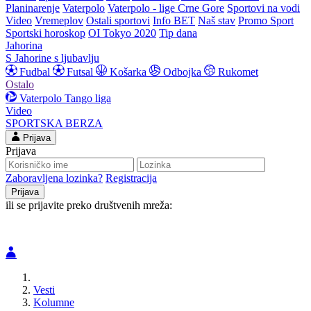
Planinarenje
Vaterpolo
Vaterpolo - lige Crne Gore
Sportovi na vodi
Video
Vremeplov
Ostali sportovi
Info BET
Naš stav
Promo Sport
Sportski horoskop
OI Tokyo 2020
Tip dana
Jahorina
S Jahorine s ljubavlju
Fudbal
Futsal
Košarka
Odbojka
Rukomet
Ostalo
Vaterpolo
Tango liga
Video
SPORTSKA BERZA
Prijava
Prijava
Zaboravljena lozinka?
Registracija
ili se prijavite preko društvenih mreža:
Vesti
Kolumne