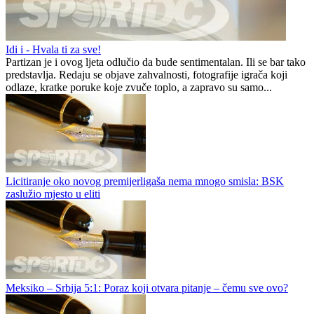
Idi i - Hvala ti za sve!
Partizan je i ovog ljeta odlučio da bude sentimentalan. Ili se bar tako
predstavlja. Redaju se objave zahvalnosti, fotografije igrača koji
odlaze, kratke poruke koje zvuče toplo, a zapravo su samo...
Licitiranje oko novog premijerligaša nema mnogo smisla: BSK
zaslužio mjesto u eliti
Meksiko – Srbija 5:1: Poraz koji otvara pitanje – čemu sve ovo?