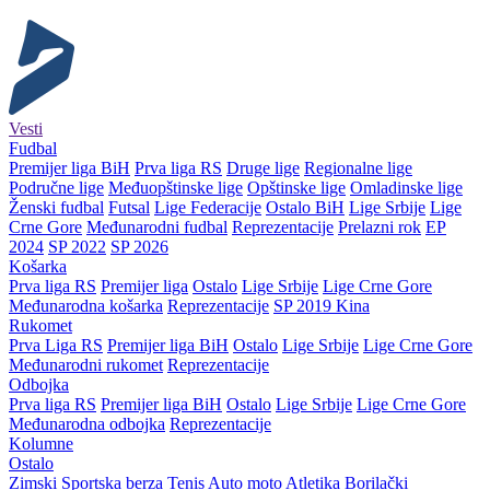
Vesti
Fudbal
Premijer liga BiH
Prva liga RS
Druge lige
Regionalne lige
Područne lige
Međuopštinske lige
Opštinske lige
Omladinske lige
Ženski fudbal
Futsal
Lige Federacije
Ostalo BiH
Lige Srbije
Lige
Crne Gore
Međunarodni fudbal
Reprezentacije
Prelazni rok
EP
2024
SP 2022
SP 2026
Košarka
Prva liga RS
Premijer liga
Ostalo
Lige Srbije
Lige Crne Gore
Međunarodna košarka
Reprezentacije
SP 2019 Kina
Rukomet
Prva Liga RS
Premijer liga BiH
Ostalo
Lige Srbije
Lige Crne Gore
Međunarodni rukomet
Reprezentacije
Odbojka
Prva liga RS
Premijer liga BiH
Ostalo
Lige Srbije
Lige Crne Gore
Međunarodna odbojka
Reprezentacije
Kolumne
Ostalo
Zimski
Sportska berza
Tenis
Auto moto
Atletika
Borilački