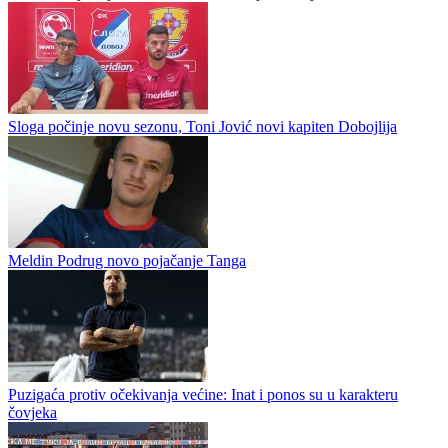
Akre. - To je najveći klub u Gani. Istorija kluba je zaista...
Sloga počinje novu sezonu, Toni Jović novi kapiten Dobojlija
Meldin Podrug novo pojačanje Tanga
Puzigaća protiv očekivanja većine: Inat i ponos su u karakteru
čovjeka