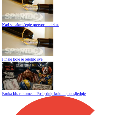
Kad se takmičenje pretvori u cirkus
Finale koje je ogolilo sve
Bruka bh. rukometa: Posljednje kolo nije posljednje