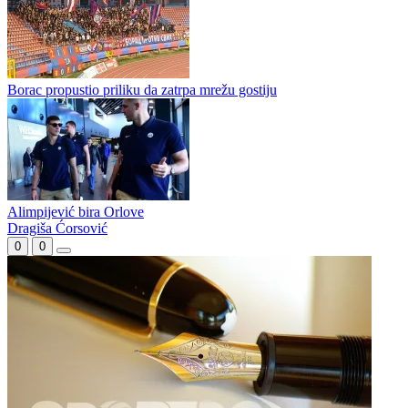
Borac propustio priliku da zatrpa mrežu gostiju
Alimpijević bira Orlove
Dragiša Ćorsović
0
0