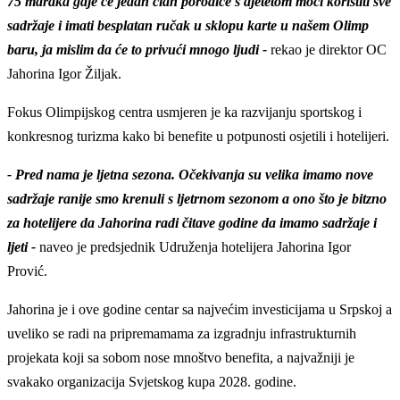
75 maraka gdje će jedan član porodice s djetetom moći koristiti sve
sadržaje i imati besplatan ručak u sklopu karte u našem Olimp
baru, ja mislim da će to privući mnogo ljudi -
rekao je direktor OC
Jahorina Igor Žiljak.
Fokus Olimpijskog centra usmjeren je ka razvijanju sportskog i
konkresnog turizma kako bi benefite u potpunosti osjetili i hotelijeri.
- Pred nama je ljetna sezona. Očekivanja su velika imamo nove
sadržaje ranije smo krenuli s ljetrnom sezonom a ono što je bitzno
za hotelijere da Jahorina radi čitave godine da imamo sadržaje i
ljeti -
naveo je predsjednik Udruženja hotelijera Jahorina Igor
Prović.
Jahorina je i ove godine centar sa najvećim investicijama u Srpskoj a
uveliko se radi na pripremamama za izgradnju infrastrukturnih
projekata koji sa sobom nose mnoštvo benefita, a najvažniji je
svakako organizacija Svjetskog kupa 2028. godine.