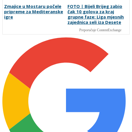
Aldian Korora: Jedan gol,
Novi igrač Millwalla odmah
dvije generacije i priča o
postao hit: Navijači
beskrajnoj ljubavi prema
poručuju da je "stvoren za
Želji koja je obavezan
ovaj klub"
smjer za plavi voz
Zmajice u Mostaru počele
FOTO | Bijeli Brijeg zabio
pripreme za Mediteranske
čak 10 golova za kraj
igre
grupne faze: Liga mjesnih
zajednica seli iza Desete
Preporučuje ContentExchange