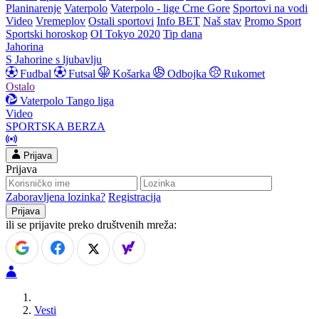
Planinarenje
Vaterpolo
Vaterpolo - lige Crne Gore
Sportovi na vodi
Video
Vremeplov
Ostali sportovi
Info BET
Naš stav
Promo Sport
Sportski horoskop
OI Tokyo 2020
Tip dana
Jahorina
S Jahorine s ljubavlju
Fudbal
Futsal
Košarka
Odbojka
Rukomet
Ostalo
Vaterpolo
Tango liga
Video
SPORTSKA BERZA
Prijava
Prijava
Zaboravljena lozinka?
Registracija
ili se prijavite preko društvenih mreža:
Vesti