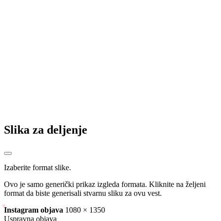
Elek objasnio zašto ne navija za BiH (VIDEO)