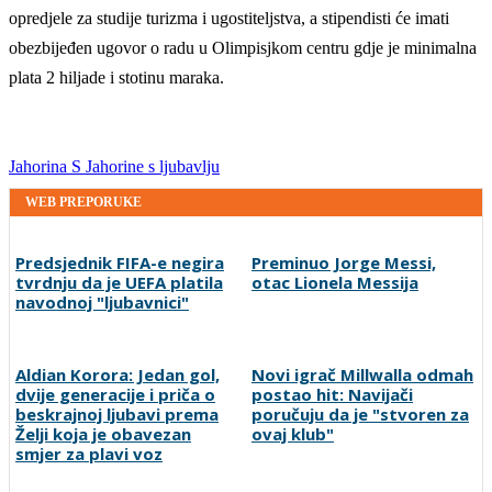
opredjele za studije turizma i ugostiteljstva, a stipendisti će imati
obezbijeđen ugovor o radu u Olimpisjkom centru gdje je minimalna
plata 2 hiljade i stotinu maraka.
Jahorina
S Jahorine s ljubavlju
WEB PREPORUKE
Predsjednik FIFA-e negira
Preminuo Jorge Messi,
tvrdnju da je UEFA platila
otac Lionela Messija
navodnoj "ljubavnici"