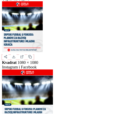
Slika za deljenje
Izaberite format slike.
Ovo je samo generički prikaz izgleda formata. Kliknite na željeni
format da biste generisali stvarnu sliku za ovu vest.
Instagram objava
1080 × 1350
Uspravna objava