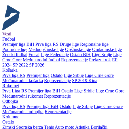
Vesti
Fudbal
Premijer liga BiH
Prva liga RS
Druge lige
Regionalne lige
Područne lige
Međuopštinske lige
Opštinske lige
Omladinske lige
Ženski fudbal
Futsal
Lige Federacije
Ostalo BiH
Lige Srbije
Lige
Crne Gore
Međunarodni fudbal
Reprezentacije
Prelazni rok
EP
2024
SP 2022
SP 2026
Košarka
Prva liga RS
Premijer liga
Ostalo
Lige Srbije
Lige Crne Gore
Međunarodna košarka
Reprezentacije
SP 2019 Kina
Rukomet
Prva Liga RS
Premijer liga BiH
Ostalo
Lige Srbije
Lige Crne Gore
Međunarodni rukomet
Reprezentacije
Odbojka
Prva liga RS
Premijer liga BiH
Ostalo
Lige Srbije
Lige Crne Gore
Međunarodna odbojka
Reprezentacije
Kolumne
Ostalo
Zimski
Sportska berza
Tenis
Auto moto
Atletika
Borilački