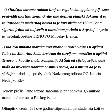
- U Obućina barama radimo izmjene regulacionog plana gdje smo
predvidili sportsku zonu. Ovdje smo donijeli planski dokument za
za izgradanju modernog hotela to je investicija od 150 miliona
sigurno jedna od najvećih u narednom periodu u Srpskoj -
izjavio
je načelnik opštine TRNOVO Miroslav Bjelica.
- Oko 250 miliona maraka investirano u hotel Galens u opštini
Pale i na Jahorini. Sada krećemo da razvijamo naročito u opštini
Trnovo, a kao što znate, kompanija Al Šidi od cijelog svijeta gdje
može da investira izabrala opštinuTrnovo, da li mislite da je to
slučajno -
dodao je predsjednik Nadzornog odbora OC Jahorina
Nedeljko Elek.
Tokom prošle ljetne sezone Jahorina je prihodovala 3,5 miliona
maraka od turista sa Bliskog istoka.
Olimpijski centar će i ove godine stipendirati pet studenata koji se