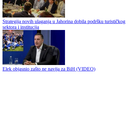
Popusti na Jahorini vas čekaju
Od danas najveća i najfrekventnija gondola na Jahorini nosi ime
Bobana Kusturića
Strategija novih ulaganja u Jahorina dobila podršku turističkog
sektora i institucija