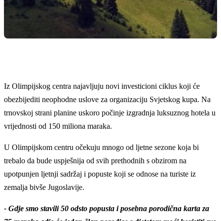
Iz Olimpijskog centra najavljuju novi investicioni ciklus koji će
obezbijediti neophodne uslove za organizaciju Svjetskog kupa. Na
trnovskoj strani planine uskoro počinje izgradnja luksuznog hotela u
vrijednosti od 150 miliona maraka.
U Olimpijskom centru očekuju mnogo od ljetne sezone koja bi
trebalo da bude uspješnija od svih prethodnih s obzirom na
upotpunjen ljetnji sadržaj i popuste koji se odnose na turiste iz
zemalja bivše Jugoslavije.
- Gdje smo stavili 50 odsto popusta i posebna porodična karta za