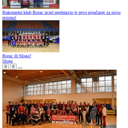
Krivaja čuva miljenika publike: Mrda ostaje u Zavidovićima
Rukometni klub Borac m:tel predstavio je prvo pojačanje za novu
sezonu!
Borac ili Sloga?
Sloga
0
0