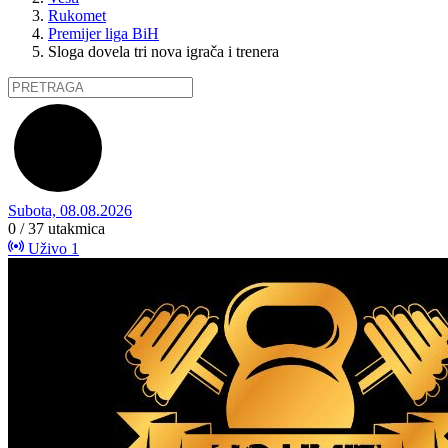
Rukomet
Premijer liga BiH
Sloga dovela tri nova igrača i trenera
Subota, 08.08.2026
0 / 37
utakmica
Uživo
1