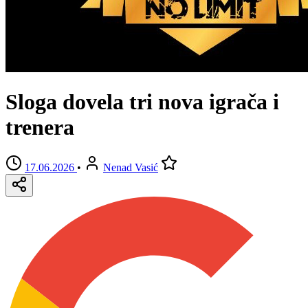
Sloga dovela tri nova igrača i
trenera
17.06.2026
•
Nenad Vasić