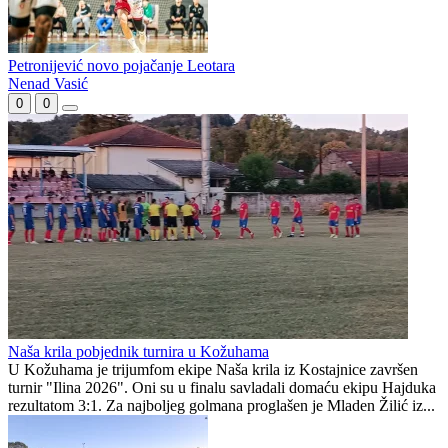
Doskorašnji trener Jahorine u stručnom štabu podgoričke
Budućnosti
Petronijević novo pojačanje Leotara
Nenad Vasić
0
0