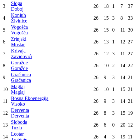
Krivaja
Sloboda
24
:
30
Sloga
Konačna tabela
Poz
Tim
Utak
Pob
Ner
Por
Bod
Izviđač
1
26
22
0
4
44
Ljubuški
Borac M:TEL
2
26
19
1
6
39
Banja Luka
Sloga
3
26
18
1
7
37
Doboj
Konjuh
4
26
15
3
8
33
Živinice
Vogošća
5
26
15
0
11
30
Vogošća
Zrinjski
6
26
13
1
12
27
Mostar
Krivaja
7
26
12
3
11
27
Zavidovići
Goražde
8
26
10
2
14
22
Goražde
Gračanica
9
26
9
3
14
21
Gračanica