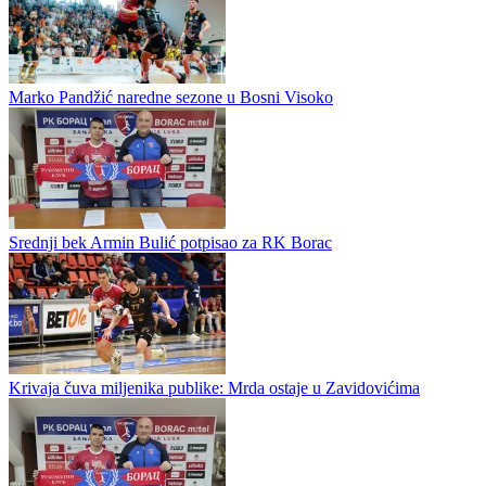
Borac kreće u pripreme za sezonu 2026/27
Rukometni klub Borac u ponedjeljak započinje pripreme za novi
takmičarski ciklus i ulazi u sezonu 2026/27 sa jasnim ambicijama na
domaćoj i evropskoj sceni. Prvo okupljanje zakazano je za...
Marko Pandžić naredne sezone u Bosni Visoko
Srednji bek Armin Bulić potpisao za RK Borac