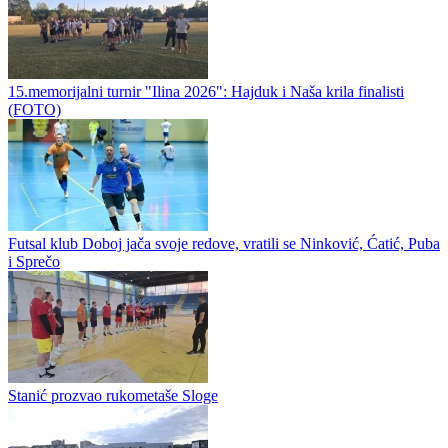
Naša krila pobjednik turnira u Kožuhama
U Kožuhama je trijumfom ekipe Naša krila iz Kostajnice završen
turnir "Ilina 2026". Oni su u finalu savladali domaću ekipu Hajduka
rezultatom 3:1. Za najboljeg golmana proglašen je Mladen Žilić iz...
15.memorijalni turnir "Ilina 2026": Hajduk i Naša krila finalisti
(FOTO)
Futsal klub Doboj jača svoje redove, vratili se Ninković, Ćatić, Puba
i Sprečo