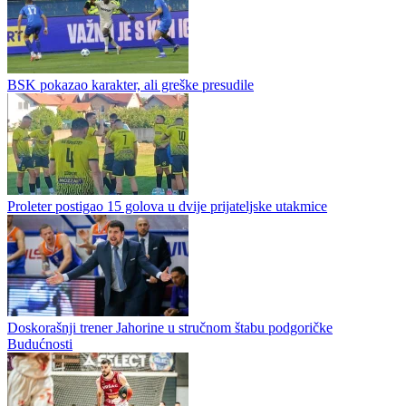
petak, uz poruku da novo ime treba da...
Srbija nadigrala Rusiju posle pet setova!
BSK pokazao karakter, ali greške presudile
Proleter postigao 15 golova u dvije prijateljske utakmice