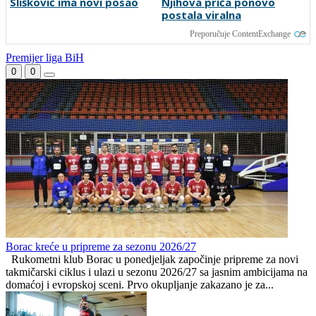
talentirani Faris Dževahirić
završnici srušio BSK
Od moskovskog Spartaka
Otkriveno ko je bio
do Astane: Vladimir
Georginina prva ljubav:
Slišković ima novi posao
Njihova priča ponovo
postala viralna
Preporučuje ContentExchange
Premijer liga BiH
0
0