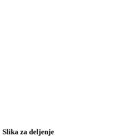
Poraz za kraj