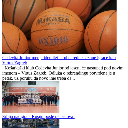
Milutin Bogdanović, novi trener rukometaša Sloge: Nadam se da ću
uspjeti da odgovorim izazovima
Republika Srpska
1
0
Cedevita Junior menja identitet – od naredne sezone igraće kao
Virtus Zagreb
Košarkaški klub Cedevita Junior od jeseni će nastupati pod novim
imenom – Virtus Zagreb. Odluka o rebrendingu potvrđena je u