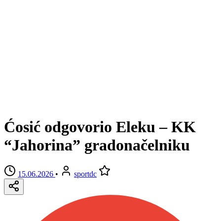
Ćosić odgovorio Eleku – KK
“Jahorina” gradonačelniku
15.06.2026
•
sportdc