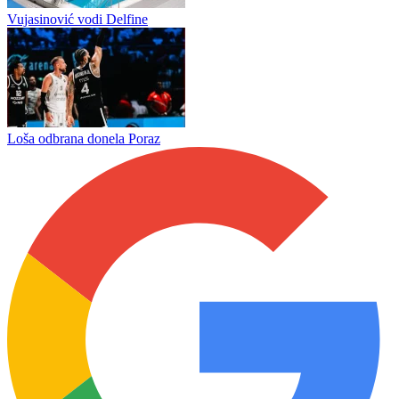
In memoriam: Milan Vlajić - Vlaja
Dubai poveo 2:0
Vujasinović vodi Delfine
Loša odbrana donela Poraz