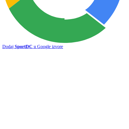
Dodaj
SportDC
u Google izvore