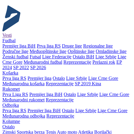
Vesti
Fudbal
Premijer liga BiH
Prva liga RS
Druge lige
Regionalne lige
Područne lige
Međuopštinske lige
Opštinske lige
Omladinske lige
Ženski fudbal
Futsal
Lige Federacije
Ostalo BiH
Lige Srbije
Lige
Crne Gore
Međunarodni fudbal
Reprezentacije
Prelazni rok
EP
2024
SP 2022
SP 2026
Košarka
Prva liga RS
Premijer liga
Ostalo
Lige Srbije
Lige Crne Gore
Međunarodna košarka
Reprezentacije
SP 2019 Kina
Rukomet
Prva Liga RS
Premijer liga BiH
Ostalo
Lige Srbije
Lige Crne Gore
Međunarodni rukomet
Reprezentacije
Odbojka
Prva liga RS
Premijer liga BiH
Ostalo
Lige Srbije
Lige Crne Gore
Međunarodna odbojka
Reprezentacije
Kolumne
Ostalo
Zimski
Sportska berza
Tenis
Auto moto
Atletika
Borilački