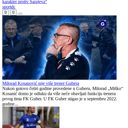
Đoković zapjevao na bini sa Vladom Georgievom i napravio
spektakl u Herceg Novom
Krulj nakon remija u Mostaru: „Čestitke momcima, pokazali su
karakter protiv Sarajeva“
sportdc
0
0