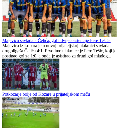
Nova drama u Palama, Jahorina bolja od Slobode
Borčeva serija bez kraja u četvrtoj četvrtini
Republika Srpska
1
0
Majevica savladala Čelića, gol i dvije asistencije Pere Tešića
Majevica iz Lopara je u novoj prijateljskoj utakmici savladala