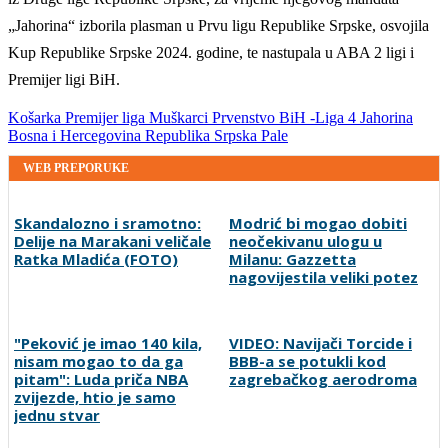
„Jahorina“ izborila plasman u Prvu ligu Republike Srpske, osvojila
Kup Republike Srpske 2024. godine, te nastupala u ABA 2 ligi i
Premijer ligi BiH.
Košarka
Premijer liga
Muškarci
Prvenstvo BiH -Liga 4
Jahorina
Bosna i Hercegovina
Republika Srpska
Pale
WEB PREPORUKE
Skandalozno i sramotno:
Modrić bi mogao dobiti
Delije na Marakani veličale
neočekivanu ulogu u
Ratka Mladića (FOTO)
Milanu: Gazzetta
nagovijestila veliki potez