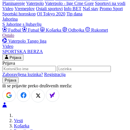
Planinarenje
Vaterpolo
Vaterpolo - lige Crne Gore
Sportovi na vodi
Video
Vremeplov
Ostali sportovi
Info BET
Naš stav
Promo Sport
Sportski horoskop
OI Tokyo 2020
Tip dana
Jahorina
S Jahorine s ljubavlju
Fudbal
Futsal
Košarka
Odbojka
Rukomet
Ostalo
Vaterpolo
Tango liga
Video
SPORTSKA BERZA
Prijava
Prijava
Zaboravljena lozinka?
Registracija
ili se prijavite preko društvenih mreža:
Vesti
Košarka