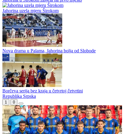
na...
Najbolji košarkaš Jahorine karijeru nastavlja u ABA ligi
Jahorina u Širokom zasjela na prvo mjesto
Jahorina uzela mjeru Širokom