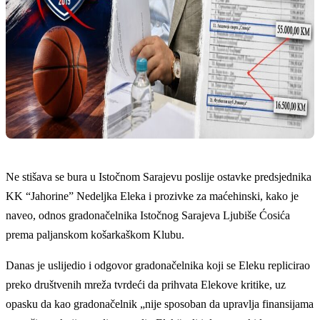
Ne stišava se bura u Istočnom Sarajevu poslije ostavke predsjednika
KK “Jahorine” Nedeljka Eleka i prozivke za maćehinski, kako je
naveo, odnos gradonačelnika Istočnog Sarajeva Ljubiše Ćosića
prema paljanskom košarkaškom Klubu.
Danas je uslijedio i odgovor gradonačelnika koji se Eleku replicirao
preko društvenih mreža tvrdeći da prihvata Elekove kritike, uz
opasku da kao gradonačelnik „nije sposoban da upravlja finansijama