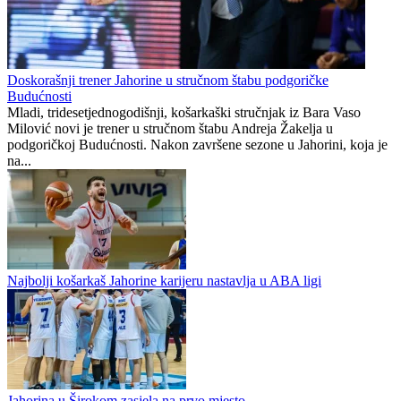
Tuzalci bez prava na grešku
Jahorina
0
0
Doskorašnji trener Jahorine u stručnom štabu podgoričke
Budućnosti
Mladi, tridesetjednogodišnji, košarkaški stručnjak iz Bara Vaso
Milović novi je trener u stručnom štabu Andreja Žakelja u
podgoričkoj Budućnosti. Nakon završene sezone u Jahorini, koja je