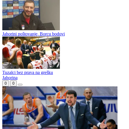
Kraj sezone za Paljane, Široki slavio protiv Jahorine i otišao u
polufinale Lige BiH
Sloboda sa slobodnih bacanja do pobjede nad Jahorinom
Jahorini poštovanje, Borcu bodovi