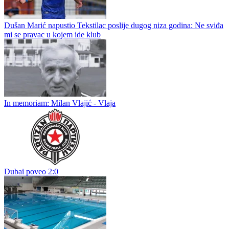
Milorad Kosanović nije više trener Gubera
Nakon gotovo četiri godine provedene u Guberu, Milorad „Miško“
Kosanić donio je odluku da više neće obavljati funkciju trenera
prvog tima FK Guber. U FK Guber stigao je u septembru 2022.
godine...
Dušan Marić napustio Tekstilac poslije dugog niza godina: Ne sviđa
mi se pravac u kojem ide klub