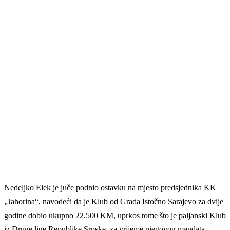
Nedeljko Elek je juče podnio ostavku na mjesto predsjednika KK
„Jahorina“, navodeći da je Klub od Grada Istočno Sarajevo za dvije
godine dobio ukupno 22.500 KM, uprkos tome što je paljanski Klub
iz Druge lige Republike Srpske, za vrijeme njegovog mandata