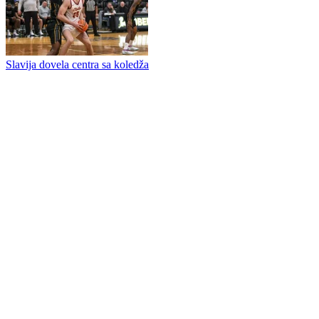
Pavle Đurđević novi košarkaš Slavije
Borac sa svojim akademcima kreće u sezonu
Slavija dovela centra sa koledža