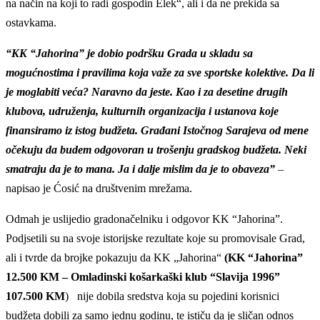
na način na koji to radi gospodin Elek“, ali i da ne prekida sa
ostavkama.
“KK “Jahorina” je dobio podršku Grada u skladu sa
mogućnostima i pravilima koja važe za sve sportske kolektive. Da li
je moglabiti veća? Naravno da jeste. Kao i za desetine drugih
klubova, udruženja, kulturnih organizacija i ustanova koje
finansiramo iz istog budžeta. Građani Istočnog Sarajeva od mene
očekuju da budem odgovoran u trošenju gradskog budžeta. Neki
smatraju da je to mana. Ja i dalje mislim da je to obaveza”
–
napisao je Ćosić na društvenim mrežama.
Odmah je uslijedio gradonačelniku i odgovor KK “Jahorina”.
Podjsetili su na svoje istorijske rezultate koje su promovisale Grad,
ali i tvrde da brojke pokazuju da KK „Jahorina“
(KK “Jahorina”
12.500 KM – Omladinski košarkaški klub “Slavija 1996”
107.500 KM
) nije dobila sredstva koja su pojedini korisnici
budžeta dobili za samo jednu godinu, te ističu da je sličan odnos