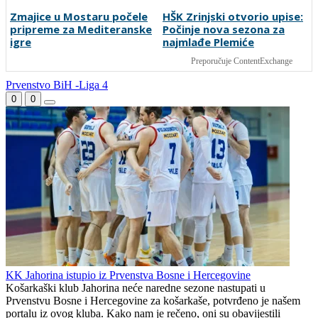
"Peković je imao 140 kila,
VIDEO: Navijači Torcide i
nisam mogao to da ga
BBB-a se potukli kod
pitam": Luda priča NBA
zagrebačkog aerodroma
zvijezde, htio je samo
jednu stvar
Zmajice u Mostaru počele
HŠK Zrinjski otvorio upise:
pripreme za Mediteranske
Počinje nova sezona za
igre
najmlađe Plemiće
Preporučuje ContentExchange
Prvenstvo BiH -Liga 4
0
0