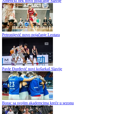
Košarka / Premijer liga
Američki bek novo pojačanje Slavije
Petronijević novo pojačanje Leotara