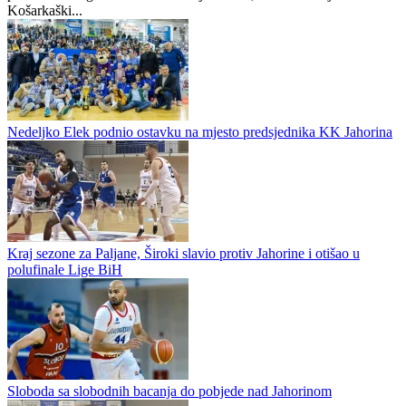
KK Jahorina istupio iz Prvenstva Bosne i Hercegovine
Košarkaški klub Jahorina neće naredne sezone nastupati u
Prvenstvu Bosne i Hercegovine za košarkaše, potvrđeno je našem
portalu iz ovog kluba. Kako nam je rečeno, oni su obavijestili
Košarkaški...
Nedeljko Elek podnio ostavku na mjesto predsjednika KK Jahorina