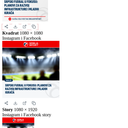
Izaberite format slike.
Ovo je samo generički prikaz izgleda formata. Kliknite na željeni
format da biste generisali stvarnu sliku za ovu vest.
Instagram objava
1080 × 1350
Uspravna objava
Kvadrat
1080 × 1080
Instagram i Facebook