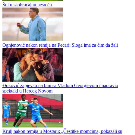
drugoligaša Čelića 4:1. Prvo ime utakmice je Pero Tešić, koji je
postigao gol za 1:0, a onda je asistirao za drugi gol mladog...
Potkozarje bolje od Kozare u prijateljskom meču
Šut u saobraćajnu nesreću
Ognjenović nakon remija na Pecari: Sloga ima za čim da žali