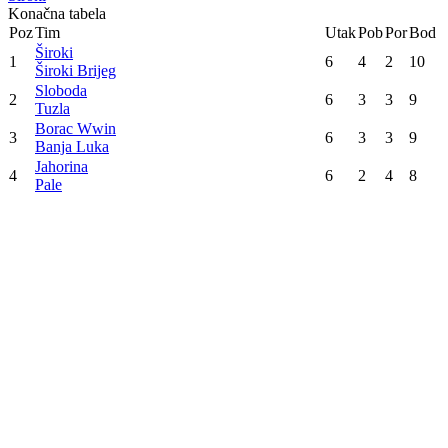
Prvenstvo BiH -Liga 4
6. kolo
Borac Wwin
57
:
63
Sloboda
Jahorina
78
:
88
Široki
Konačna tabela
Poz
Tim
Utak
Pob
Por
Bod
Široki
1
6
4
2
10
Široki Brijeg
Sloboda
2
6
3
3
9
Tuzla
Borac Wwin
3
6
3
3
9
Banja Luka
Jahorina