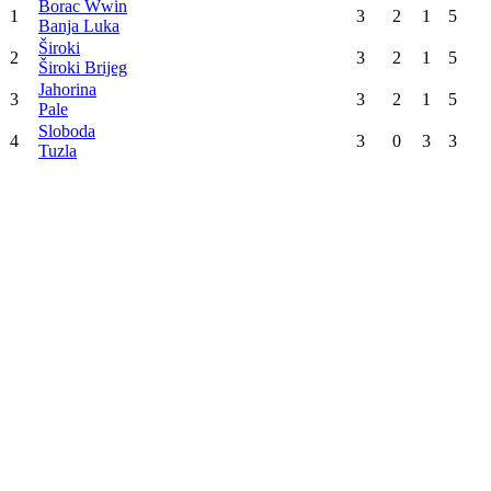
Prvenstvo BiH -Liga 4
3. kolo
Sloboda
78
:
79
Borac Wwin
Široki
88
:
91
Jahorina
Tabela
Poz
Tim
Utak
Pob
Por
Bod