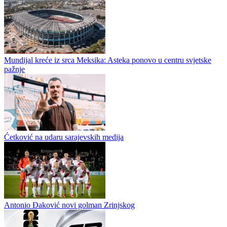
Tragedija na Elbrusu: Poginulo pet planinara iz Zenice, dvojica
preživjela
Pet planinara iz Bosne i Hercegovine poginulo je tokom
ekspedicije na Elbrus, najviši vrh Rusije i Evrope, nakon što su se
na velikoj nadmorskoj visini naglo pogoršali vremenski uslovi. U...
Larn i Una Strasena sigurni – slijede okršaji sa Zvezdom i
Partizanom