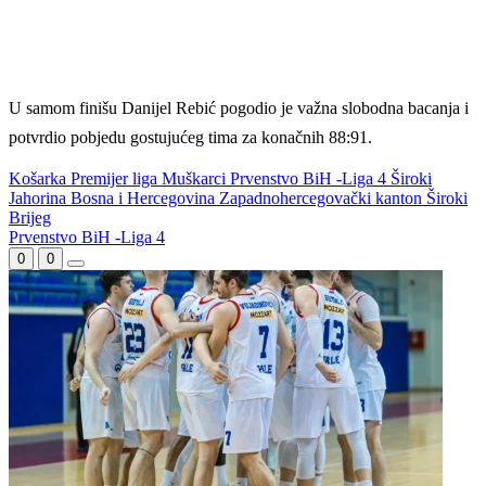
U samom finišu Danijel Rebić pogodio je važna slobodna bacanja i
potvrdio pobjedu gostujućeg tima za konačnih 88:91.
Košarka
Premijer liga
Muškarci
Prvenstvo BiH -Liga 4
Široki
Jahorina
Bosna i Hercegovina
Zapadnohercegovački kanton
Široki
Brijeg
WEB PREPORUKE
Đoković predložio promjene
Nakon oluje u Salzburgu
u tenisu, Amerikanac
ukazao se Haris Tabaković
komentarisao: Interesantno
da Novak to predlaže
Nakon Argentine, Infantino
Horde zla poručile da neće
dobio podršku i
ići u Vrapčiće, a upravu FK
konfederacije: Jednoglasno
Sarajevo okrivili za neigranje