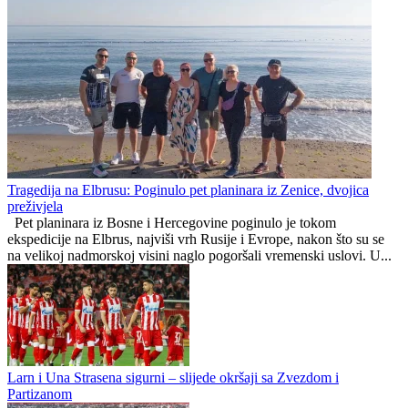
Široki Brijeg i zvanično ostao bez golmana: Renato Josipović
napustio Pecaru
Široki Brijeg silovito završio sezonu, Radnik ispraćen sa četiri gola
sa Pecare
Borac sa Pecare odnio bodove
Ljubomir Ljubomir
0
0