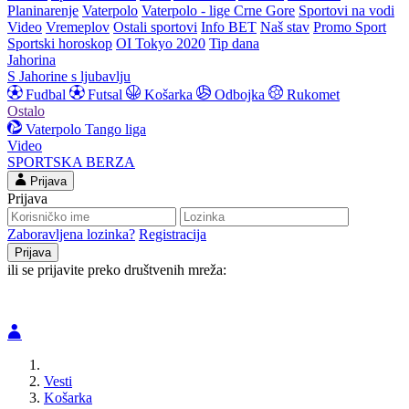
Planinarenje
Vaterpolo
Vaterpolo - lige Crne Gore
Sportovi na vodi
Video
Vremeplov
Ostali sportovi
Info BET
Naš stav
Promo Sport
Sportski horoskop
OI Tokyo 2020
Tip dana
Jahorina
S Jahorine s ljubavlju
Fudbal
Futsal
Košarka
Odbojka
Rukomet
Ostalo
Vaterpolo
Tango liga
Video
SPORTSKA BERZA
Prijava
Prijava
Zaboravljena lozinka?
Registracija
ili se prijavite preko društvenih mreža:
Vesti
Košarka