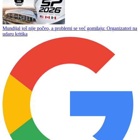
Mundijal kreće iz srca Meksika: Asteka ponovo u centru svjetske
pažnje
Ćetković na udaru sarajevskih medija
Antonio Đaković novi golman Zrinjskog