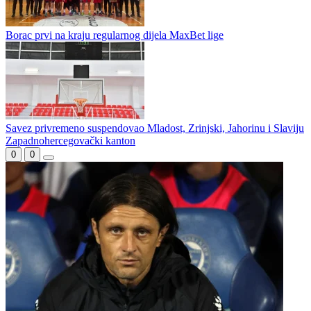
Nova drama u Palama, Jahorina bolja od Slobode
Borčeva serija bez kraja u četvrtoj četvrtini
Milović: Trener ne bira uslove, nego načine na koje će reagovati na
njih