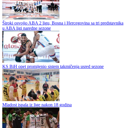
ABA liga usvojila novi format i izabrala rukovodstvo: sezona
2026/27 donosi velike promjene
ABA liga usvojila novi format i izabrala rukovodstvo: sezona
2026/27 donosi velike promjene Skupština ABA lige j.t.d. održana
je u Zagrebu i donijela niz važnih odluka koje će oblikovati...
Jahorina u Širokom zasjela na prvo mjesto