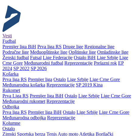
Vesti
Fudbal
Premijer liga BiH
Prva liga RS
Druge lige
Regionalne lige
Područne lige
Međuopštinske lige
Opštinske lige
Omladinske lige
Ženski fudbal
Futsal
Lige Federacije
Ostalo BiH
Lige Srbije
Lige
Crne Gore
Međunarodni fudbal
Reprezentacije
Prelazni rok
EP
2024
SP 2022
SP 2026
Košarka
Prva liga RS
Premijer liga
Ostalo
Lige Srbije
Lige Crne Gore
Međunarodna košarka
Reprezentacije
SP 2019 Kina
Rukomet
Prva Liga RS
Premijer liga BiH
Ostalo
Lige Srbije
Lige Crne Gore
Međunarodni rukomet
Reprezentacije
Odbojka
Prva liga RS
Premijer liga BiH
Ostalo
Lige Srbije
Lige Crne Gore
Međunarodna odbojka
Reprezentacije
Kolumne
Ostalo
Zimski
Sportska berza
Tenis
Auto moto
Atletika
Borilački