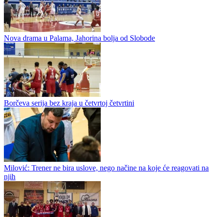
Radnički ispao, Mladost i dalje ima nadu za opstanak
Jahorina
0
0
Najbolji košarkaš Jahorine karijeru nastavlja u ABA ligi
Najbolji igrač Jahorine gledajući čitavu sezonu Marko Kovačević
novi je košarkaš FMP-a, zvanično je potvrdio beogradski klub. U
timu sa Pala je u drugoj ABA ligi prosečno bilježio 22.3 poena uz...