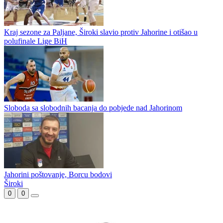
KK Jahorina istupio iz Prvenstva Bosne i Hercegovine
Košarkaški klub Jahorina neće naredne sezone nastupati u
Prvenstvu Bosne i Hercegovine za košarkaše, potvrđeno je našem
portalu iz ovog kluba. Kako nam je rečeno, oni su obavijestili
Košarkaški...
Ćosić odgovorio Eleku – KK “Jahorina” gradonačelniku
Nedeljko Elek podnio ostavku na mjesto predsjednika KK Jahorina