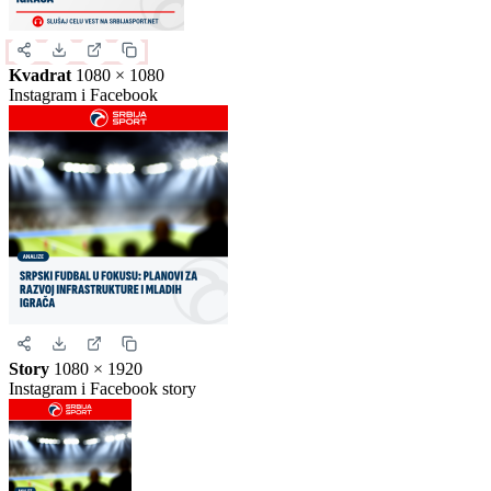
Slika za deljenje
Izaberite format slike.
Ovo je samo generički prikaz izgleda formata. Kliknite na željeni
format da biste generisali stvarnu sliku za ovu vest.
Instagram objava
1080 × 1350
Uspravna objava