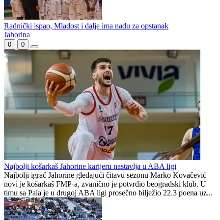
Široki osvojio ABA 2 ligu, Bosna i Hercegovina sa tri predstavnika
u ABA ligi naredne sezone
KS BiH opet promijenio sistem takmičenja usred sezone
Mladost ispala iz lige nakon 18 godina