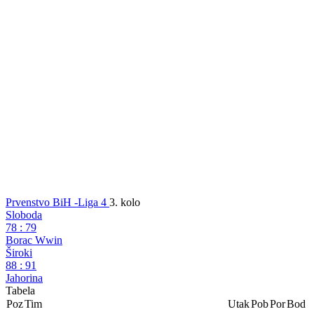
Dodaj
SportDC
u Google izvore