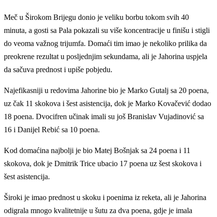
Meč u Širokom Brijegu donio je veliku borbu tokom svih 40
minuta, a gosti sa Pala pokazali su više koncentracije u finišu i stigli
do veoma važnog trijumfa. Domaći tim imao je nekoliko prilika da
preokrene rezultat u posljednjim sekundama, ali je Jahorina uspjela
da sačuva prednost i upiše pobjedu.
Najefikasniji u redovima Jahorine bio je Marko Gutalj sa 20 poena,
uz čak 11 skokova i šest asistencija, dok je Marko Kovačević dodao
18 poena. Dvocifren učinak imali su još Branislav Vujadinović sa
16 i Danijel Rebić sa 10 poena.
Kod domaćina najbolji je bio Matej Bošnjak sa 24 poena i 11
skokova, dok je Dmitrik Trice ubacio 17 poena uz šest skokova i
šest asistencija.
Široki je imao prednost u skoku i poenima iz reketa, ali je Jahorina
odigrala mnogo kvalitetnije u šutu za dva poena, gdje je imala