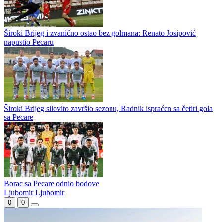
Milanović pred start sezone: Sloga je nepoznanica, fokus je na
našem timu
Široki Brijeg sutra na Pecari otvara novu sezonu Wwin lige BiH
duelom protiv Sloge iz Doboja, a trener Damir Milanović poručuje
da njegov tim u prvenstvo ulazi sa jasnim ciljevima, ali i...
Bez pobjednika na Kupresu: Čelik i Široki Brijeg remizirali u
generalnoj provjeri
Romanijin Brazilac na probi u WWin ligi