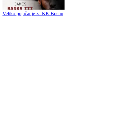
Slavija dovela centra sa koledža
Daniel Hornbakl iz Slavije otišao za Hrvatsku
Gobović u Slobodi, Bojanić novi centar Leotara