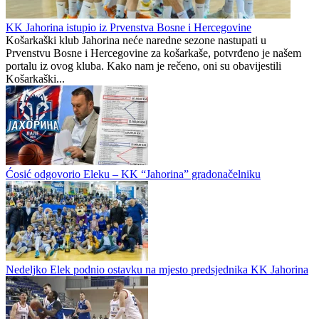
ponavljamo podršku
na Koševu: "Ovakav odnos
predsjedniku
nećemo tolerisati"
Fantasy menadžeri, pozor:
Srđan Mandić prozvao
Stiže jedna od najtraženijih
Adnana Džemidžića: Molio
opcija u FPL-u
sam te da ne zatvarate
Koševo, smiješ li inspekciju
poslati Borcu?
Preporučuje ContentExchange
Prvenstvo BiH -Liga 4
0
0