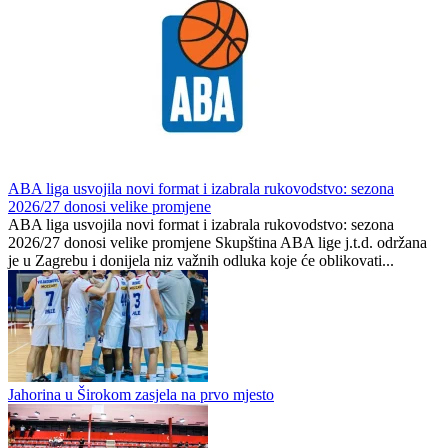
Kraj sezone za Paljane, Široki slavio protiv Jahorine i otišao u
polufinale Lige BiH
Sloboda sa slobodnih bacanja do pobjede nad Jahorinom
Jahorini poštovanje, Borcu bodovi
Široki
0
0