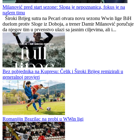
Borac prvi na kraju regularnog dijela MaxBet lige
Savez privremeno suspendovao Mladost, Zrinjski, Jahorinu i Slaviju
Zapadnohercegovački kanton
0
0