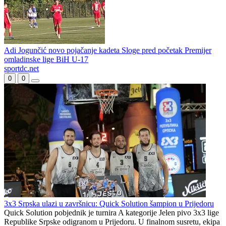
Borac propustio priliku da zatrpa mrežu gostiju
Alimpijević bira Orlove
Borac poveo