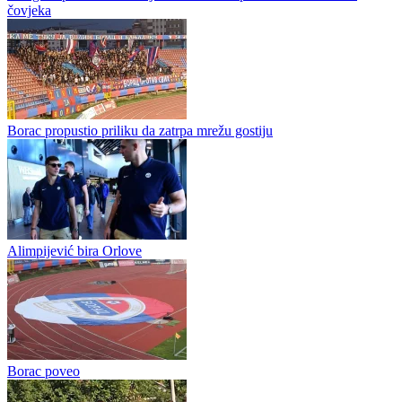
Meldin Podrug novo pojačanje Tanga
KMF Tango zvanično je predstavio novo pojačanje za predstojeće
prvenstvene izazove. Novi član kluba postao je Meldin Podrug,
igrač koji u redove Tanga stiže iz gradskog rivala Jahorine. Iz...
Puzigaća protiv očekivanja većine: Inat i ponos su u karakteru
čovjeka