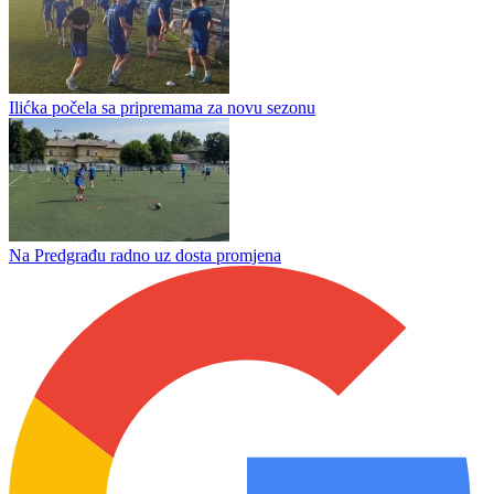
Crnogorcima 3x3 Kup Srpske
Žunić ugostio zlatne iz Minhena
Danilo Palalić spasio dijete utapanja u Sani