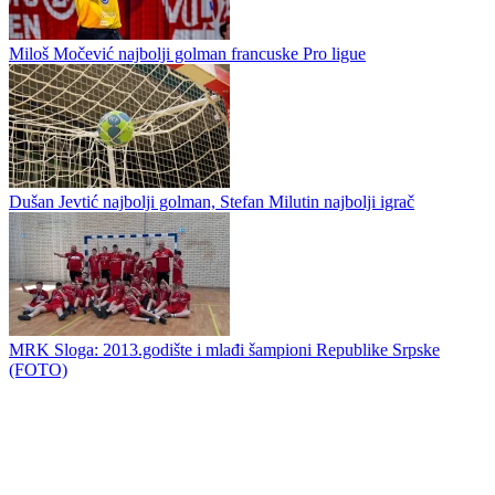
Miloš Močević u životnoj formi: Definitivno, najbolja sezona moje
karijere
Slogini dječaci vicešampioni Bosne i Hercegovine (Foto)
Miloš Močević najbolji golman francuske Pro ligue