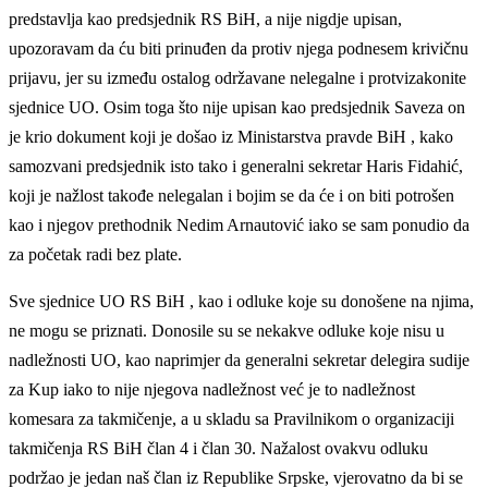
predstavlja kao predsjednik RS BiH, a nije nigdje upisan,
upozoravam da ću biti prinuđen da protiv njega podnesem krivičnu
prijavu, jer su između ostalog održavane nelegalne i protvizakonite
sjednice UO. Osim toga što nije upisan kao predsjednik Saveza on
je krio dokument koji je došao iz Ministarstva pravde BiH , kako
samozvani predsjednik isto tako i generalni sekretar Haris Fidahić,
koji je nažlost takođe nelegalan i bojim se da će i on biti potrošen
kao i njegov prethodnik Nedim Arnautović iako se sam ponudio da
za početak radi bez plate.
Sve sjednice UO RS BiH , kao i odluke koje su donošene na njima,
ne mogu se priznati. Donosile su se nekakve odluke koje nisu u
nadležnosti UO, kao naprimjer da generalni sekretar delegira sudije
za Kup iako to nije njegova nadležnost već je to nadležnost
komesara za takmičenje, a u skladu sa Pravilnikom o organizaciji
takmičenja RS BiH član 4 i član 30. Nažalost ovakvu odluku
podržao je jedan naš član iz Republike Srpske, vjerovatno da bi se