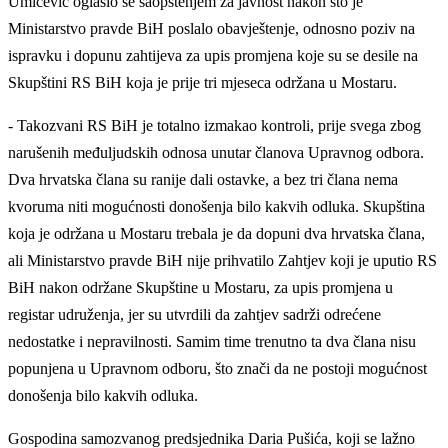
Umičević oglasio se saopštenjem za javnost nakon što je
Ministarstvo pravde BiH poslalo obavještenje, odnosno poziv na
ispravku i dopunu zahtijeva za upis promjena koje su se desile na
Skupštini RS BiH koja je prije tri mjeseca održana u Mostaru.
- Takozvani RS BiH je totalno izmakao kontroli, prije svega zbog
narušenih međuljudskih odnosa unutar članova Upravnog odbora.
Dva hrvatska člana su ranije dali ostavke, a bez tri člana nema
kvoruma niti mogućnosti donošenja bilo kakvih odluka. Skupština
koja je održana u Mostaru trebala je da dopuni dva hrvatska člana,
ali Ministarstvo pravde BiH nije prihvatilo Zahtjev koji je uputio RS
BiH nakon održane Skupštine u Mostaru, za upis promjena u
registar udruženja, jer su utvrdili da zahtjev sadrži odrećene
nedostatke i nepravilnosti. Samim time trenutno ta dva člana nisu
popunjena u Upravnom odboru, što znači da ne postoji mogućnost
donošenja bilo kakvih odluka.
Gospodina samozvanog predsjednika Daria Pušića, koji se lažno