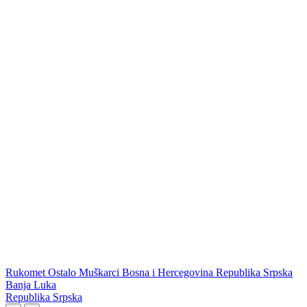
Rukomet
Ostalo
Muškarci
Bosna i Hercegovina
Republika Srpska
Banja Luka
WEB PREPORUKE