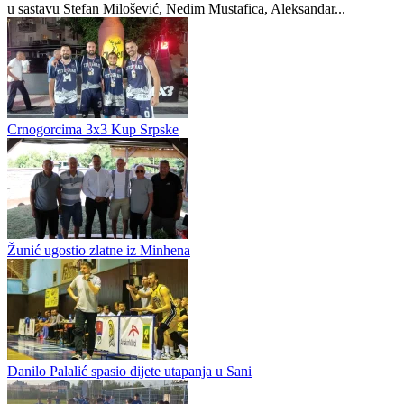
Adi Jogunčić novo pojačanje kadeta Sloge pred početak Premijer
omladinske lige BiH U-17
sportdc.net
0
0
3x3 Srpska ulazi u završnicu: Quick Solution šampion u Prijedoru
Quick Solution pobjednik je turnira A kategorije Jelen pivo 3x3 lige
Republike Srpske odigranom u Prijedoru. U finalnom susretu, ekipa
u sastavu Stefan Milošević, Nedim Mustafica, Aleksandar...