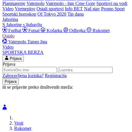
Planinarenje
Vaterpolo
Vaterpolo - lige Crne Gore
Sportovi na vodi
Video
Vremeplov
Ostali sportovi
Info BET
Naš stav
Promo Sport
Sportski horoskop
OI Tokyo 2020
Tip dana
Jahorina
S Jahorine s ljubavlju
Fudbal
Futsal
Košarka
Odbojka
Rukomet
Ostalo
Vaterpolo
Tango liga
Video
SPORTSKA BERZA
Prijava
Prijava
Zaboravljena lozinka?
Registracija
ili se prijavite preko društvenih mreža:
Vesti
Rukomet