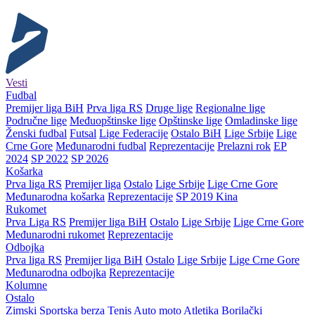
Vesti
Fudbal
Premijer liga BiH
Prva liga RS
Druge lige
Regionalne lige
Područne lige
Međuopštinske lige
Opštinske lige
Omladinske lige
Ženski fudbal
Futsal
Lige Federacije
Ostalo BiH
Lige Srbije
Lige
Crne Gore
Međunarodni fudbal
Reprezentacije
Prelazni rok
EP
2024
SP 2022
SP 2026
Košarka
Prva liga RS
Premijer liga
Ostalo
Lige Srbije
Lige Crne Gore
Međunarodna košarka
Reprezentacije
SP 2019 Kina
Rukomet
Prva Liga RS
Premijer liga BiH
Ostalo
Lige Srbije
Lige Crne Gore
Međunarodni rukomet
Reprezentacije
Odbojka
Prva liga RS
Premijer liga BiH
Ostalo
Lige Srbije
Lige Crne Gore
Međunarodna odbojka
Reprezentacije
Kolumne
Ostalo
Zimski
Sportska berza
Tenis
Auto moto
Atletika
Borilački