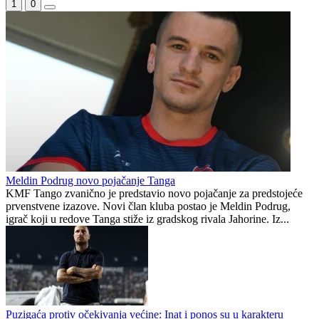
Kontinuitet na ispitu: Nova
Petar Sučić postao otac
sezona donosi izazove za
članove stalne četvorke
Smjena veznjaka u Veležu:
Borac savladao Vitebsk i sa
Andro Babić otišao u
značajnim kapitalom čeka
Portugal, stigao Armin
revanš u Bjelorusiji
Bešagić
Vinicius produžio s Realom,
Borac s igračem više tek do
potvrđen i najveći transfer u
minimalne pobjede nad
klupskoj povijesti
prvakom Bjelorusije
Preporučuje ContentExchange
Republika Srpska
1
0