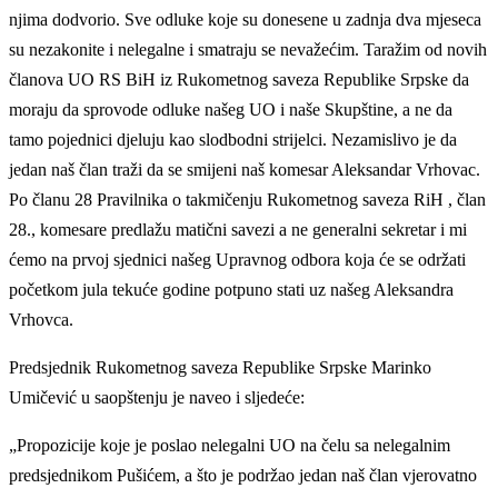
njima dodvorio. Sve odluke koje su donesene u zadnja dva mjeseca
su nezakonite i nelegalne i smatraju se nevažećim. Taražim od novih
članova UO RS BiH iz Rukometnog saveza Republike Srpske da
moraju da sprovode odluke našeg UO i naše Skupštine, a ne da
tamo pojednici djeluju kao slodbodni strijelci. Nezamislivo je da
jedan naš član traži da se smijeni naš komesar Aleksandar Vrhovac.
Po članu 28 Pravilnika o takmičenju Rukometnog saveza RiH , član
28., komesare predlažu matični savezi a ne generalni sekretar i mi
ćemo na prvoj sjednici našeg Upravnog odbora koja će se održati
početkom jula tekuće godine potpuno stati uz našeg Aleksandra
Vrhovca.
Predsjednik Rukometnog saveza Republike Srpske Marinko
Umičević u saopštenju je naveo i sljedeće:
„Propozicije koje je poslao nelegalni UO na čelu sa nelegalnim
predsjednikom Pušićem, a što je podržao jedan naš član vjerovatno