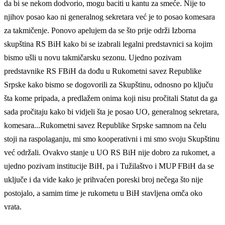
da bi se nekom dodvorio, mogu baciti u kantu za smeće. Nije to
njihov posao kao ni generalnog sekretara već je to posao komesara
za takmičenje. Ponovo apelujem da se što prije održi Izborna
skupština RS BiH kako bi se izabrali legalni predstavnici sa kojim
bismo ušli u novu takmičarsku sezonu. Ujedno pozivam
predstavnike RS FBiH da dođu u Rukometni savez Republike
Srpske kako bismo se dogovorili za Skupštinu, odnosno po ključu
šta kome pripada, a predlažem onima koji nisu pročitali Statut da ga
sada pročitaju kako bi vidjeli šta je posao UO, generalnog sekretara,
komesara...Rukometni savez Republike Srpske samnom na čelu
stoji na raspolaganju, mi smo kooperativni i mi smo svoju Skupštinu
već održali. Ovakvo stanje u UO RS BiH nije dobro za rukomet, a
ujedno pozivam institucije BiH, pa i Tužilaštvo i MUP FBiH da se
uključe i da vide kako je prihvaćen poreski broj nečega što nije
postojalo, a samim time je rukometu u BiH stavljena omča oko
vrata.