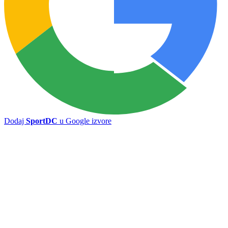
Ilićka počela sa pripremama za novu sezonu
Na Predgrađu radno uz dosta promjena