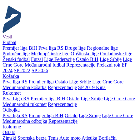
Vesti
Fudbal
Premijer liga BiH
Prva liga RS
Druge lige
Regionalne lige
Područne lige
Međuopštinske lige
Opštinske lige
Omladinske lige
Ženski fudbal
Futsal
Lige Federacije
Ostalo BiH
Lige Srbije
Lige
Crne Gore
Međunarodni fudbal
Reprezentacije
Prelazni rok
EP
2024
SP 2022
SP 2026
Košarka
Prva liga RS
Premijer liga
Ostalo
Lige Srbije
Lige Crne Gore
Međunarodna košarka
Reprezentacije
SP 2019 Kina
Rukomet
Prva Liga RS
Premijer liga BiH
Ostalo
Lige Srbije
Lige Crne Gore
Međunarodni rukomet
Reprezentacije
Odbojka
Prva liga RS
Premijer liga BiH
Ostalo
Lige Srbije
Lige Crne Gore
Međunarodna odbojka
Reprezentacije
Kolumne
Ostalo
Zimski
Sportska berza
Tenis
Auto moto
Atletika
Borilački