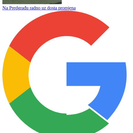
Danilo Palalić spasio dijete utapanja u Sani
Ilićka počela sa pripremama za novu sezonu
Na Predgrađu radno uz dosta promjena