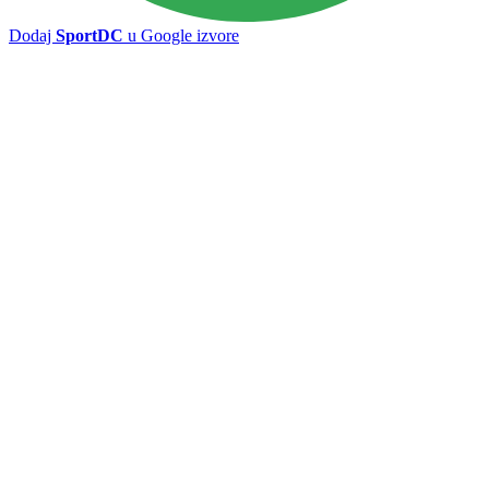
Dodaj
SportDC
u Google izvore