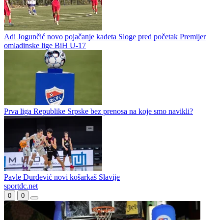
Puzigaća protiv očekivanja većine: Inat i ponos su u karakteru
čovjeka
Alimpijević bira Orlove
Adi Jogunčić novo pojačanje kadeta Sloge pred početak Premijer
omladinske lige BiH U-17