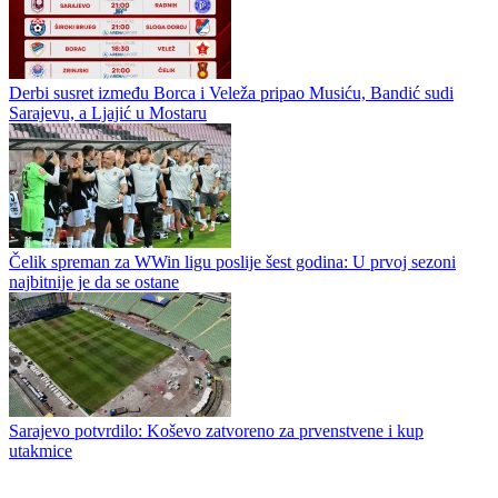
Bešagić stigao u Velež umjesto Babića
Velež prodao Babića u Portugal
Derbi susret između Borca i Veleža pripao Musiću, Bandić sudi
Sarajevu, a Ljajić u Mostaru