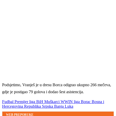
Podsjetimo, Vranješ je u dresu Borca odigrao ukupno 266 mečeva,
gdje je postigao 79 golova i dodao šest asistencija.
Fudbal
Premijer liga BiH
Muškarci
WWIN liga
Borac
Bosna i
Hercegovina
Republika Srpska
Banja Luka
WEB PREPORUKE