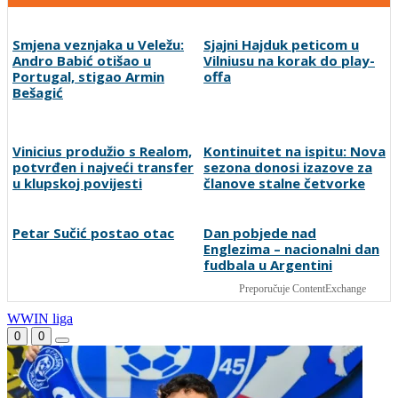
Smjena veznjaka u Veležu:
Sjajni Hajduk peticom u
Andro Babić otišao u
Vilniusu na korak do play-
Portugal, stigao Armin
offa
Bešagić
Vinicius produžio s Realom,
Kontinuitet na ispitu: Nova
potvrđen i najveći transfer
sezona donosi izazove za
u klupskoj povijesti
članove stalne četvorke