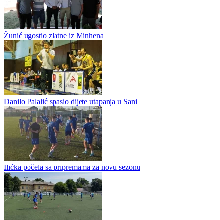
3x3 Srpska ulazi u završnicu: Quick Solution šampion u Prijedoru
Quick Solution pobjednik je turnira A kategorije Jelen pivo 3x3 lige
Republike Srpske odigranom u Prijedoru. U finalnom susretu, ekipa
u sastavu Stefan Milošević, Nedim Mustafica, Aleksandar...
Crnogorcima 3x3 Kup Srpske
Žunić ugostio zlatne iz Minhena