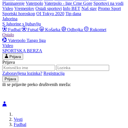
Planinarenje
Vaterpolo
Vaterpolo - lige Crne Gore
Sportovi na vodi
Video
Vremeplov
Ostali sportovi
Info BET
Naš stav
Promo Sport
Sportski horoskop
OI Tokyo 2020
Tip dana
Jahorina
S Jahorine s ljubavlju
Fudbal
Futsal
Košarka
Odbojka
Rukomet
Ostalo
Vaterpolo
Tango liga
Video
SPORTSKA BERZA
Prijava
Prijava
Zaboravljena lozinka?
Registracija
ili se prijavite preko društvenih mreža:
Vesti
Fudbal