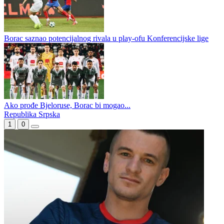
Marinović napravio promjenu pred Vitebsk: Novo pojačanje dobilo
priliku, jedno ostalo van konkurencije
Marinović: Disciplina i hrabrost ključ za uspjeh
Borac saznao potencijalnog rivala u play-ofu Konferencijske lige