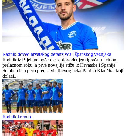
Petar Sučić postao otac
Dan pobjede nad
Englezima – nacionalni dan
fudbala u Argentini
Preporučuje ContentExchange
WWIN liga
0
0