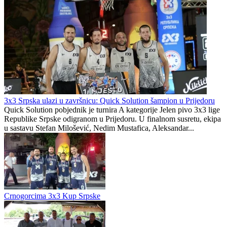
Prva liga Republike Srpske bez prenosa na koje smo navikli?
Pavle Đurđević novi košarkaš Slavije
sportdc.net
0
0