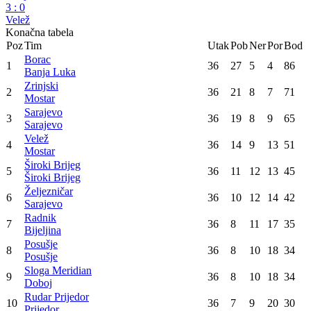
WWIN liga
36. kolo
Sarajevo
1
:
0
Željezničar
Široki Brijeg
4
:
0
Radnik
Borac
2
:
0
Posušje
Sloga Meridian
1
:
0
Rudar Prijedor
Zrinjski
3
:
0
Velež
Konačna tabela
Poz
Tim
Utak
Pob
Ner
Por
Bod
Borac
1
36
27
5
4
86
Banja Luka
Zrinjski
2
36
21
8
7
71
Mostar
Sarajevo