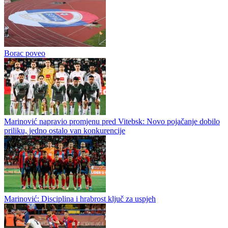
Borac propustio priliku da zatrpa mrežu gostiju
Borac je na Gradskom stadionu u Banjaluci savladao ML Vitebsk
sa 1:0, iako je više od sat vremena imao igrača više i stvorio
dovoljno prilika da već u prvom meču obezbijedi miran put u
revanš....
Borac poveo