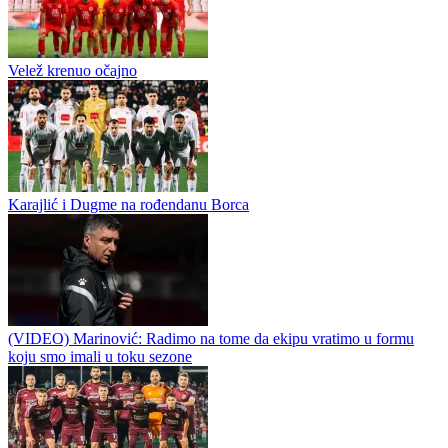
Radnik doveo hrvatskog defanzivca i španskog veznjaka
Radnik iz Bijeljine počeo je sa dovođenjem igrača u ljetnom
prelaznom roku, a prve novajlije stižu iz Hrvatske i Španije.
Semberci su prvo predstavili lijevog beka Patrika Klančira, koji
dolazi...
Radnik krenuo
Velež krenuo očajno