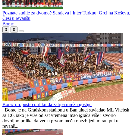
Karajlić i Dugme na rođendanu Borca
(VIDEO) Marinović: Radimo na tome da ekipu vratimo u formu
koju smo imali u toku sezone
Poznate sudije za dvomeč Sarajeva i Inter Turkuu: Grci na Koševu,
Česi u revanšu
Borac
0
0