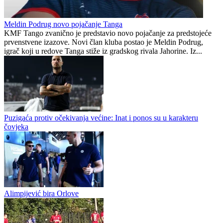
Ako prođe Bjeloruse, Borac bi mogao...
Republika Srpska
1
0
Meldin Podrug novo pojačanje Tanga
KMF Tango zvanično je predstavio novo pojačanje za predstojeće
prvenstvene izazove. Novi član kluba postao je Meldin Podrug,
igrač koji u redove Tanga stiže iz gradskog rivala Jahorine. Iz...