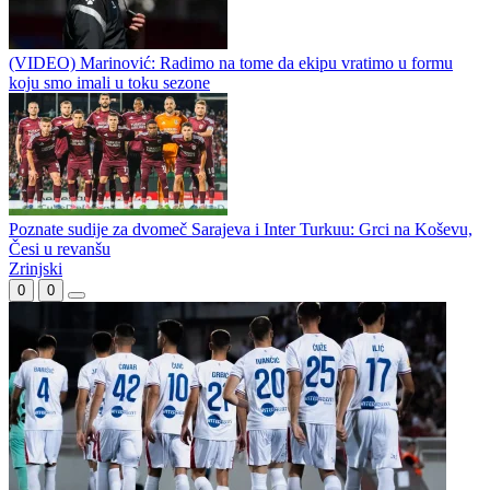
Velež krenuo očajno
Karajlić i Dugme na rođendanu Borca
(VIDEO) Marinović: Radimo na tome da ekipu vratimo u formu
koju smo imali u toku sezone