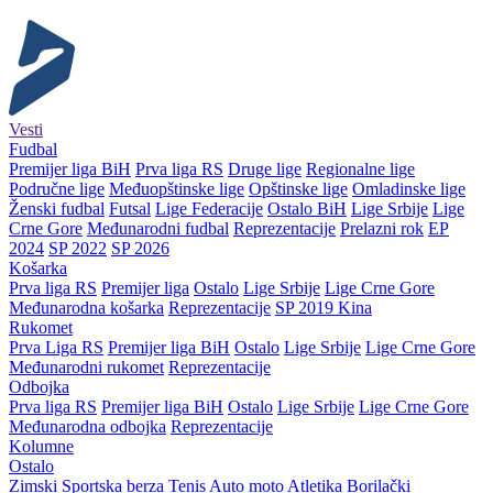
Vesti
Fudbal
Premijer liga BiH
Prva liga RS
Druge lige
Regionalne lige
Područne lige
Međuopštinske lige
Opštinske lige
Omladinske lige
Ženski fudbal
Futsal
Lige Federacije
Ostalo BiH
Lige Srbije
Lige
Crne Gore
Međunarodni fudbal
Reprezentacije
Prelazni rok
EP
2024
SP 2022
SP 2026
Košarka
Prva liga RS
Premijer liga
Ostalo
Lige Srbije
Lige Crne Gore
Međunarodna košarka
Reprezentacije
SP 2019 Kina
Rukomet
Prva Liga RS
Premijer liga BiH
Ostalo
Lige Srbije
Lige Crne Gore
Međunarodni rukomet
Reprezentacije
Odbojka
Prva liga RS
Premijer liga BiH
Ostalo
Lige Srbije
Lige Crne Gore
Međunarodna odbojka
Reprezentacije
Kolumne
Ostalo
Zimski
Sportska berza
Tenis
Auto moto
Atletika
Borilački