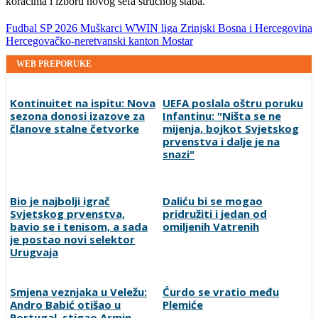
koracima i izboru novog šefa stručnog štaba.
Fudbal
SP 2026
Muškarci
WWIN liga
Zrinjski
Bosna i Hercegovina
Hercegovačko-neretvanski kanton
Mostar
WEB PREPORUKE
Kontinuitet na ispitu: Nova
UEFA poslala oštru poruku
sezona donosi izazove za
Infantinu: "Ništa se ne
članove stalne četvorke
mijenja, bojkot Svjetskog
prvenstva i dalje je na
snazi"