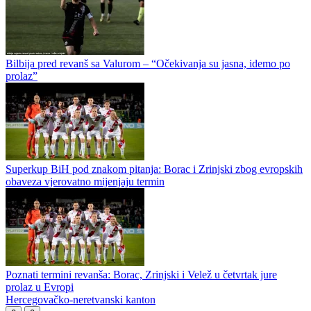
Dogovorio sa Borcem, završio u Zrinjskom
Superkup BiH odgođen: Borac i Zrinjski čekaju novi termin zbog
evropskih obaveza
Bilbija pred revanš sa Valurom – “Očekivanja su jasna, idemo po
prolaz”