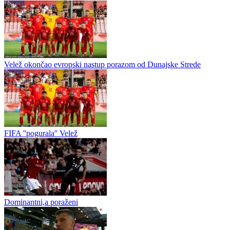
Velež doveo talentovanog Kostu Lazovića u Akademiju
Mostarski Velež nastavio je jačati svoj omladinski pogon i u redove
Akademije doveo perspektivnog šesnaestogodišnjeg fudbalera
Kostu Lazovića iz Prijedora. ...
Srđan Ivanković nastavlja karijeru u Austriji
Velež okončao evropski nastup porazom od Dunajske Strede