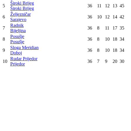
1
:
0
Rudar Prijedor
Zrinjski
3
:
0
Velež
Konačna tabela
Poz
Tim
Utak
Pob
Ner
Por
Bod
Borac
1
36
27
5
4
86
Banja Luka
Zrinjski
2
36
21
8
7
71
Mostar
Sarajevo
3
36
19
8
9
65
Sarajevo
Velež
4
36
14
9
13
51
Mostar
Široki Brijeg
5
36
11
12
13
45
Široki Brijeg
Željezničar
6
36
10
12
14
42
Sarajevo
Radnik
7
36
8
11
17
35
Bijeljina
Posušje
8
36
8
10
18
34
Posušje
Sloga Meridian