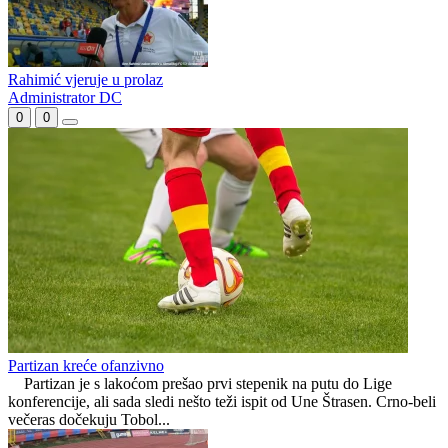
FIFA ''pogurala'' Velež
Dominantni,a poraženi
Rahimić vjeruje u prolaz
Administrator DC
0
0