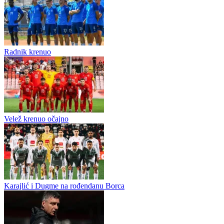
Radnik doveo hrvatskog defanzivca i španskog veznjaka
Radnik iz Bijeljine počeo je sa dovođenjem igrača u ljetnom
prelaznom roku, a prve novajlije stižu iz Hrvatske i Španije.
Semberci su prvo predstavili lijevog beka Patrika Klančira, koji
dolazi...
Radnik krenuo