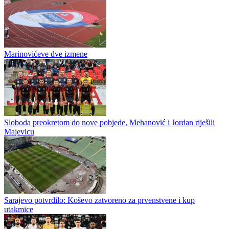
Partizan kreće ofanzivno
Partizan je s lakoćom prešao prvi stepenik na putu do Lige
konferencije, ali sada sledi nešto teži ispit od Une Štrasen. Crno-beli
večeras dočekuju Tobol...
Marinovićeve dve izmene