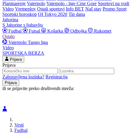
Planinarenje
Vaterpolo
Vaterpolo - lige Crne Gore
Sportovi na vodi
Video
Vremeplov
Ostali sportovi
Info BET
Naš stav
Promo Sport
Sportski horoskop
OI Tokyo 2020
Tip dana
Jahorina
S Jahorine s ljubavlju
Fudbal
Futsal
Košarka
Odbojka
Rukomet
Ostalo
Vaterpolo
Tango liga
Video
SPORTSKA BERZA
Prijava
Prijava
Zaboravljena lozinka?
Registracija
ili se prijavite preko društvenih mreža:
Vesti
Fudbal