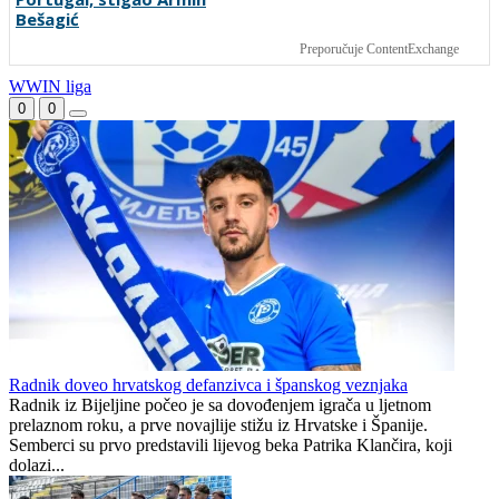
Bio je najbolji igrač
Daliću bi se mogao
Svjetskog prvenstva,
pridružiti i jedan od
bavio se i tenisom, a sada
omiljenih Vatrenih
je postao novi selektor
Urugvaja
Smjena veznjaka u Veležu:
Ćurdo se vratio među
Andro Babić otišao u
Plemiće
Portugal, stigao Armin
Bešagić
Preporučuje ContentExchange
WWIN liga
0
0