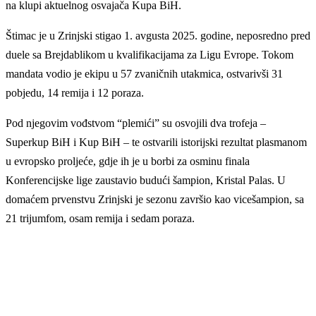
na klupi aktuelnog osvajača Kupa BiH.
Štimac je u Zrinjski stigao 1. avgusta 2025. godine, neposredno pred
duele sa Brejdablikom u kvalifikacijama za Ligu Evrope. Tokom
mandata vodio je ekipu u 57 zvaničnih utakmica, ostvarivši 31
pobjedu, 14 remija i 12 poraza.
Pod njegovim vođstvom “plemići” su osvojili dva trofeja –
Superkup BiH i Kup BiH – te ostvarili istorijski rezultat plasmanom
u evropsko proljeće, gdje ih je u borbi za osminu finala
Konferencijske lige zaustavio budući šampion, Kristal Palas. U
domaćem prvenstvu Zrinjski je sezonu završio kao vicešampion, sa
21 trijumfom, osam remija i sedam poraza.