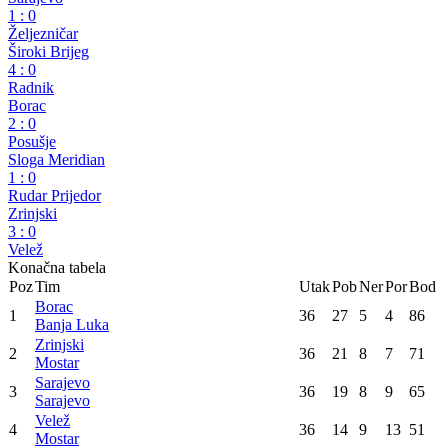
WWIN liga
36. kolo
Sarajevo
1
:
0
Željezničar
Široki Brijeg
4
:
0
Radnik
Borac
2
:
0
Posušje
Sloga Meridian