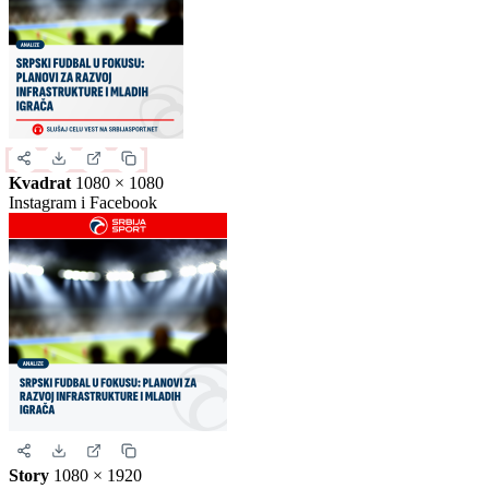
Slika za deljenje
Izaberite format slike.
Ovo je samo generički prikaz izgleda formata. Kliknite na željeni
format da biste generisali stvarnu sliku za ovu vest.
Instagram objava
1080 × 1350
Uspravna objava
Kvadrat
1080 × 1080