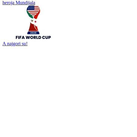
Mesi iznenadio saigrače posebnim poklonom pred finale Mundijala
Fifinih jedanaest
Viralni trenutak u Madridu: Nasljednica španskog trona "prozvala"
heroja Mundijala
A najgori su!