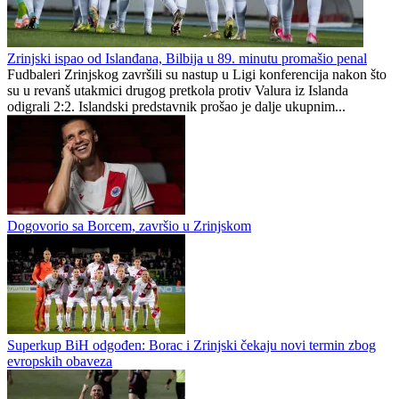
Poznate sudije za dvomeč Sarajeva i Inter Turkuu: Grci na Koševu,
Česi u revanšu
Zrinjski
0
0
Zrinjski ispao od Islanđana, Bilbija u 89. minutu promašio penal
Fudbaleri Zrinjskog završili su nastup u Ligi konferencija nakon što
su u revanš utakmici drugog pretkola protiv Valura iz Islanda
odigrali 2:2. Islandski predstavnik prošao je dalje ukupnim...