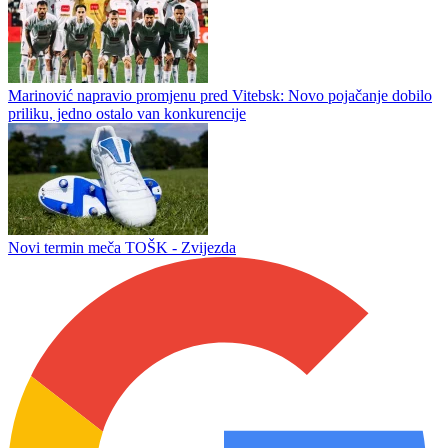
Sloboda preokretom do nove pobjede, Mehanović i Jordan riješili
Majevicu
Sarajevo potvrdilo: Koševo zatvoreno za prvenstvene i kup
utakmice
Marinović napravio promjenu pred Vitebsk: Novo pojačanje dobilo
priliku, jedno ostalo van konkurencije