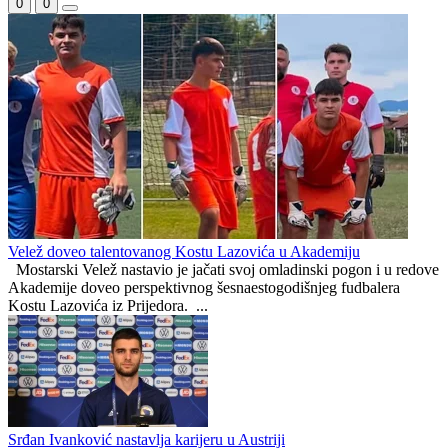
Superkup BiH pod znakom pitanja: Borac i Zrinjski zbog evropskih
obaveza vjerovatno mijenjaju termin
Poznati termini revanša: Borac, Zrinjski i Velež u četvrtak jure
prolaz u Evropi
Hercegovačko-neretvanski kanton
0
0